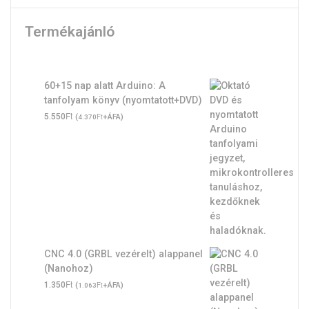
Termékajánló
60+15 nap alatt Arduino: A
tanfolyam könyv (nyomtatott+DVD)
Ft
5.550
(
Ft
+ÁFA)
4.370
CNC 4.0 (GRBL vezérelt) alappanel
(Nanohoz)
Ft
1.350
(
Ft
+ÁFA)
1.063