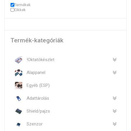
Termékek
Cikkek
Termék-kategóriák
!Oktatókészlet
Alappanel
Egyéb (ESP)
Adattárolás
Shield/pajzs
Szenzor