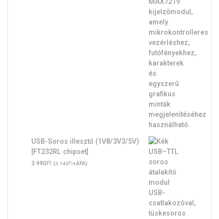
USB-Soros illesztő (1V8/3V3/5V)
[FT232RL chipset]
Ft
3.990
(
Ft
+ÁFA)
3.142