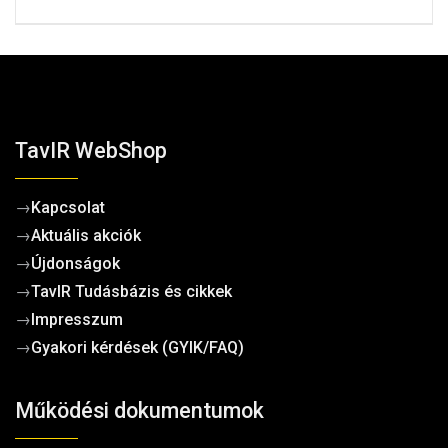
TavIR WebShop
→
Kapcsolat
→
Aktuális akciók
→
Újdonságok
→
TavIR Tudásbázis és cikkek
→
Impresszum
→
Gyakori kérdések (GYIK/FAQ)
Működési dokumentumok