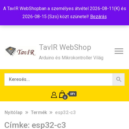
Tel:+36(20)99-23-781
Budapest, 1181, Szélmalom u. 13
A TavIR WebShopban a személyes átvétel 2026-08-11(K) és
E-Mail:shop@tavir.hu
2026-08-15 (Szo) közt szünetel!
Bezárás
TavIR WebShop
Arduino és Mikrokontroller Világ
0Ft
0
Nyitólap
Termék
esp32-c3
Címke:
esp32-c3