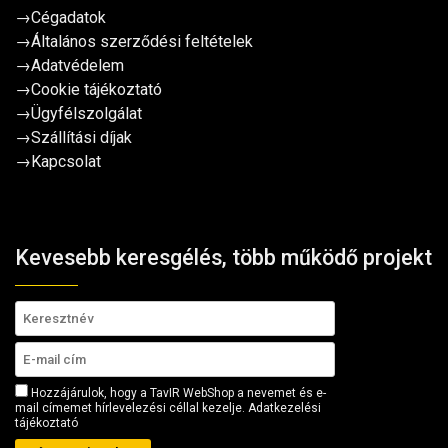
→
Cégadatok
→
Általános szerződési feltételek
→
Adatvédelem
→
Cookie tájékoztató
→
Ügyfélszolgálat
→
Szállítási díjak
→
Kapcsolat
Kevesebb keresgélés, több működő projekt
Hozzájárulok, hogy a TavIR WebShop a nevemet és e-
mail címemet hírlevelezési céllal kezelje.
Adatkezelési
tájékoztató