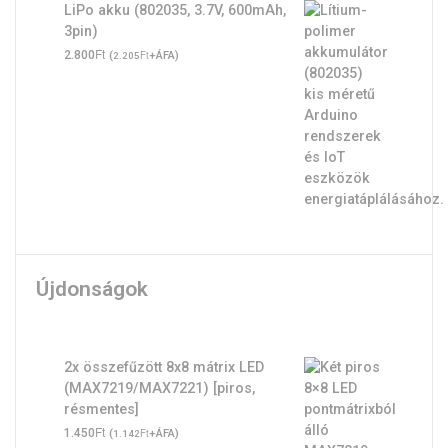
LiPo akku (802035, 3.7V, 600mAh,
3pin)
Ft
2.800
(
Ft
+ÁFA)
2.205
Újdonságok
2x összefűzött 8x8 mátrix LED
(MAX7219/MAX7221) [piros,
résmentes]
Ft
1.450
(
Ft
+ÁFA)
1.142