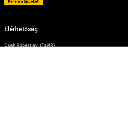
Kérem a tippeket!
Elérhetőség
Cseh Róbert ev. (TavIR)
Ügyfélszolgálat:
+36 (20) 99-23-781
E-mail:
shop (kukac) tavir (pont) hu
Iroda/telephely:
1181 Budapest, Szélmalom utca 13.