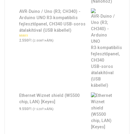
AVR‑Duino / Uno (R3; CH340) -
Arduino UNO R3‑kompatibilis
fejlesztőpanel, CH340 USB-soros
átalakítóval (USB kábellel)
Ft
Értékelés:
2.550
(
Ft
+ÁFA)
2.008
5.00
/ 5
Ethernet Wiznet shield (W5500
chip, LAN) [Keyes]
Ft
9.550
(
Ft
+ÁFA)
7.520