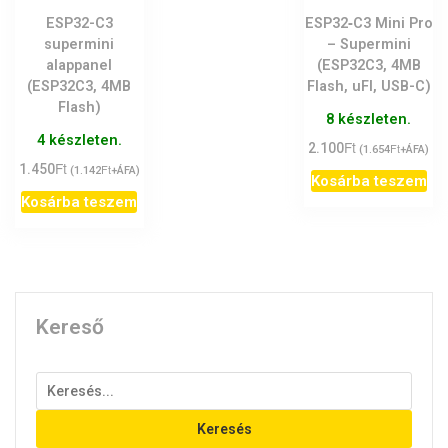
ESP32-C3
ESP32‑C3 Mini Pro
supermini
– Supermini
alappanel
(ESP32C3, 4MB
(ESP32C3, 4MB
Flash, uFl, USB-C)
Flash)
8 készleten.
4 készleten.
Ft
2.100
Ft
(
1.654
+ÁFA)
Ft
1.450
Ft
(
1.142
+ÁFA)
Kosárba teszem
Kosárba teszem
Kereső
Keresés