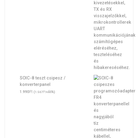
SOIC-8 teszt csipesz /
konverterpanel
Ft
1.990
(
Ft
+ÁFA)
1.567