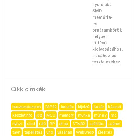
Cikk címkék
buszrendszerek
ESP32
indulás
kijelző
kosár
készlet
készletinfo
lcd
MCU
memory
munka
műhely
nfc
nyitva
oled
relé
RP
shop
STM32
szállítás
szünet
tavir
tápellátás
uno
vásárlás
WebShop
Élesítés