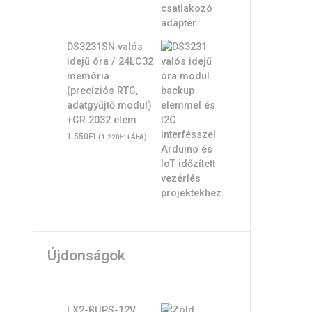
DS3231SN valós
idejű óra / 24LC32
memória
(precíziós RTC,
adatgyűjtő modul)
+CR 2032 elem
Ft
1.550
(
Ft
+ÁFA)
1.220
Újdonságok
LX2-BUPS-12V