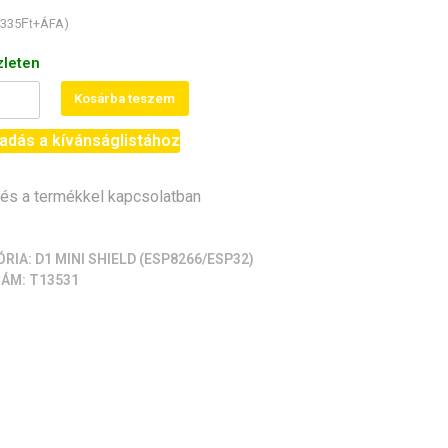
Ft
335
+ÁFA)
zleten
1
Kosárba teszem
adás a kívánságlistához
hield
s a termékkel kapcsolatban
hield)
iség
ÓRIA:
D1 MINI SHIELD (ESP8266/ESP32)
ZÁM:
T13531