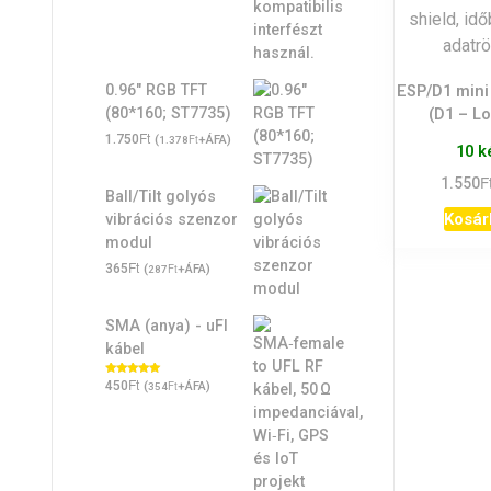
0.96" RGB TFT
ESP/D1 mini
(80*160; ST7735)
(D1 – L
Ft
1.750
(
Ft
+ÁFA)
1.378
10 k
F
1.550
Ball/Tilt golyós
Kosár
vibrációs szenzor
modul
Ft
365
(
Ft
+ÁFA)
287
SMA (anya) - uFl
kábel
Ft
Értékelés:
450
(
Ft
+ÁFA)
354
5.00
/ 5