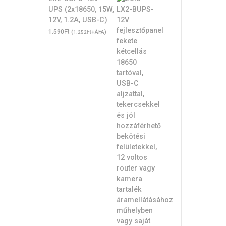
UPS (2x18650, 15W,
12V, 1.2A, USB-C)
Ft
1.590
(
Ft
+ÁFA)
1.252