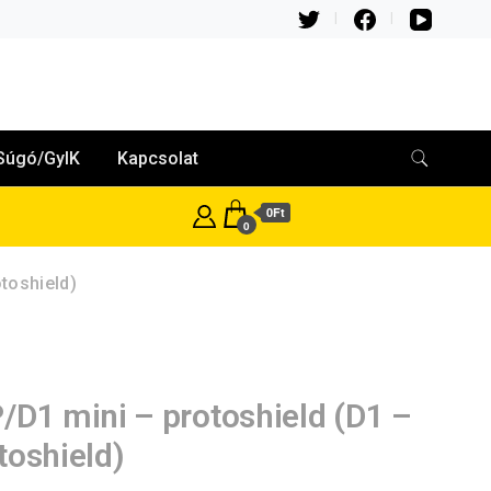
Súgó/GyIK
Kapcsolat
0Ft
0
toshield)
/D1 mini – protoshield (D1 –
toshield)