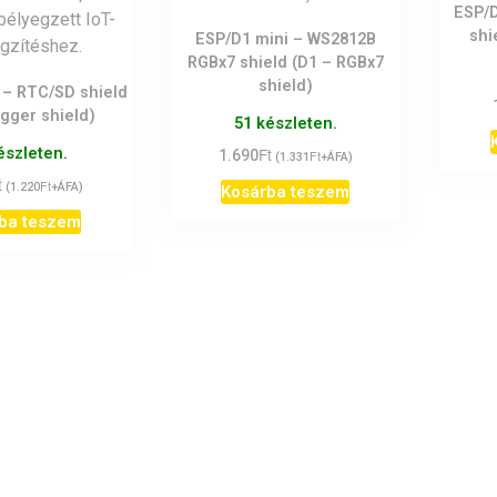
ESP/D
shi
ESP/D1 mini – WS2812B
RGBx7 shield (D1 – RGBx7
shield)
 – RTC/SD shield
ogger shield)
51 készleten.
észleten.
Ft
1.690
Ft
(
1.331
+ÁFA)
t
Ft
(
1.220
+ÁFA)
Kosárba teszem
ba teszem