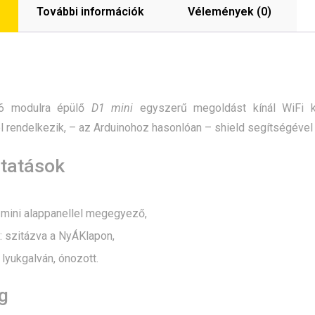
További információk
Vélemények (0)
6 modulra épülő
D1 mini
egyszerű megoldást kínál WiFi ka
 rendelkezik, – az Arduinohoz hasonlóan – shield segítségéve
ltatások
 mini alappanellel megegyező,
: szitázva a NyÁKlapon,
: lyukgalván, ónozott.
g