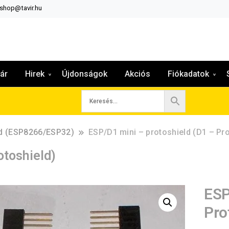
:shop@tavir.hu
ár
Hirek
Újdonságok
Akciós
Fiókadatok
ld (ESP8266/ESP32)
ESP/D1 mini – protoshield (D1 – Pro
otoshield)
ESP
Pro