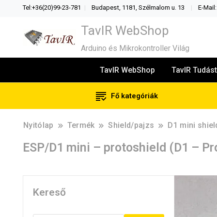
Tel:+36(20)99-23-781
Budapest, 1181, Szélmalom u. 13
E-Mail
TavIR WebShop
Arduino és Mikrokontroller Világ
TavIR WebShop
TavIR Tudást
Fő kategóriák
Nyitólap
Termék
Shield/pajzs
D1 mini shie
ESP/D1 mini – protoshield (D1 – Pr
Kereső