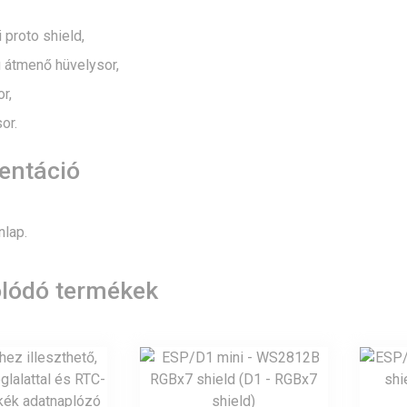
 proto shield,
 átmenő hüvelysor,
r,
or.
ntáció
nlap
.
lódó termékek