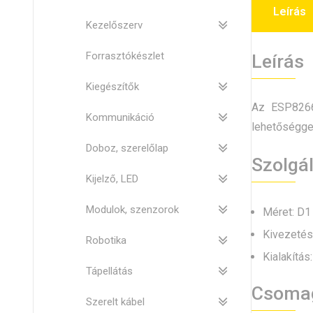
Leírás
Kezelőszerv
Forrasztókészlet
Leírás
Kiegészítők
Az ESP826
Kommunikáció
lehetőséggel
Doboz, szerelőlap
Szolgá
Kijelző, LED
Modulok, szenzorok
Méret: D1
Kivezetés
Robotika
Kialakítás
Tápellátás
Csoma
Szerelt kábel