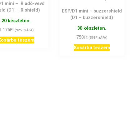
1 mini – IR adó-vevő
eld (D1 – IR shield)
ESP/D1 mini – buzzershield
(D1 – buzzershield)
20 készleten.
30 készleten.
Ft
1.175
Ft
(
925
+ÁFA)
Ft
750
Ft
(
591
+ÁFA)
Kosárba teszem
Kosárba teszem