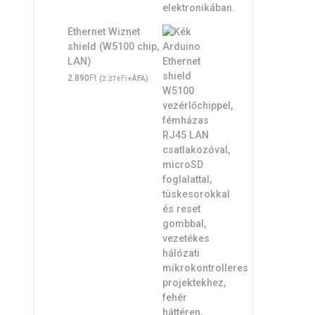
Ethernet Wiznet
shield (W5100 chip,
LAN)
Ft
2.890
(
Ft
+ÁFA)
2.276