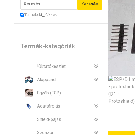
Keresés
Termékek
Cikkek
Termék-kategóriák
!Oktatókészlet
Alappanel
Egyéb (ESP)
Adattárolás
Shield/pajzs
Szenzor