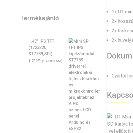
1x D1 mini
Termékajánló
2x hosszú
2x tüskeso
2x hüvelys
1.47" IPS TFT
(172x320;
Dokume
ST7789;SPI)
Ft
1.790
(
Ft
+ÁFA)
1.409
Gyártói ho
Kapcso