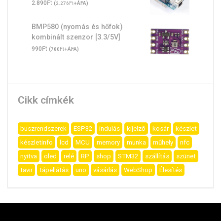
Ft
2.890
(
Ft
+ÁFA)
2.276
BMP580 (nyomás és hőfok)
kombinált szenzor [3.3/5V]
Ft
990
(
Ft
+ÁFA)
780
Cikk címkék
buszrendszerek
ESP32
indulás
kijelző
kosár
készlet
készletinfo
lcd
MCU
memory
munka
műhely
nfc
nyitva
oled
relé
RP
shop
STM32
szállítás
szünet
tavir
tápellátás
uno
vásárlás
WebShop
Élesítés