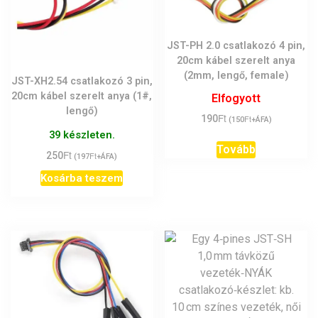
JST-PH 2.0 csatlakozó 4 pin,
20cm kábel szerelt anya
(2mm, lengő, female)
JST-XH2.54 csatlakozó 3 pin,
20cm kábel szerelt anya (1#,
Elfogyott
lengő)
Ft
190
Ft
(
150
+ÁFA)
39 készleten.
Tovább
Ft
250
Ft
(
197
+ÁFA)
Kosárba teszem