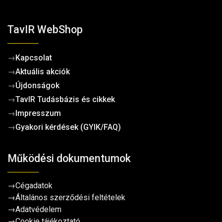
TavIR WebShop
→
Kapcsolat
→
Aktuális akciók
→
Újdonságok
→
TavIR Tudásbázis és cikkek
→
Impresszum
→
Gyakori kérdések (GYIK/FAQ)
Működési dokumentumok
→
Cégadatok
→
Általános szerződési feltételek
→
Adatvédelem
→
Cookie tájékoztató