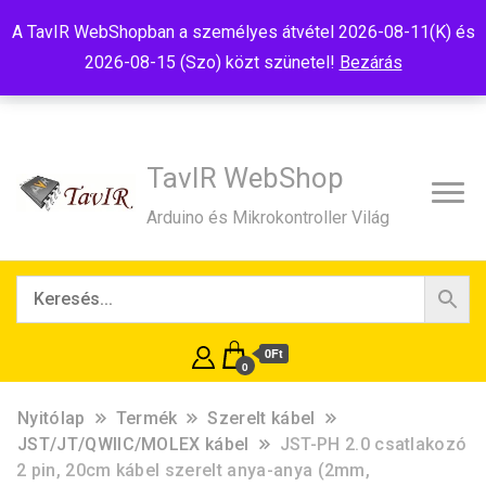
Tel:+36(20)99-23-781
Budapest, 1181, Szélmalom u. 13
A TavIR WebShopban a személyes átvétel 2026-08-11(K) és
E-Mail:shop@tavir.hu
2026-08-15 (Szo) közt szünetel!
Bezárás
TavIR WebShop
Arduino és Mikrokontroller Világ
0Ft
0
Nyitólap
Termék
Szerelt kábel
JST/JT/QWIIC/MOLEX kábel
JST-PH 2.0 csatlakozó
2 pin, 20cm kábel szerelt anya-anya (2mm,