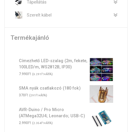
Tápellátás
Szerelt kábel
Termékajánló
Címezhető LED-szalag (2m, fekete,
100LED/m, WS2812B, IP30)
Ft
7.990
(
Ft
+ÁFA)
6.291
SMA nyák csatlakozó (180 fok)
Ft
370
(
Ft
+ÁFA)
291
AVR-Duino / Pro Micro
(ATMega32U4; Leonardo; USB-C)
Ft
2.990
(
Ft
+ÁFA)
2.354