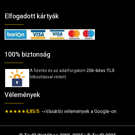
Elfogadott kártyák
100% biztonság
A fizetés és az adatforgalom
256-bites TLS
titkosítással védett.
Vélemények
★★★★★
4,85/5
→Vásárlói vélemények a Google-on