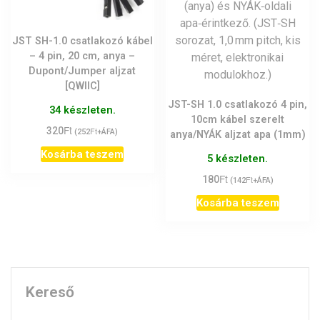
JST SH-1.0 csatlakozó kábel
– 4 pin, 20 cm, anya –
Dupont/Jumper aljzat
[QWIIC]
JST-SH 1.0 csatlakozó 4 pin,
34 készleten.
10cm kábel szerelt
Ft
320
Ft
(
252
+ÁFA)
anya/NYÁK aljzat apa (1mm)
Kosárba teszem
5 készleten.
Ft
180
Ft
(
142
+ÁFA)
Kosárba teszem
Kereső