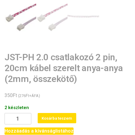
JST-PH 2.0 csatlakozó 2 pin,
20cm kábel szerelt anya-anya
(2mm, összekötő)
Ft
350
Ft
(
276
+ÁFA)
2 készleten
JST-
Kosárba teszem
PH
2.0
Hozzáadás a kívánságlistához