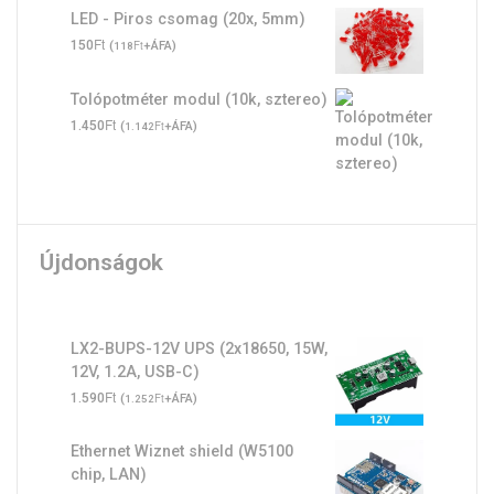
LED - Piros csomag (20x, 5mm)
Ft
150
(
Ft
+ÁFA)
118
Tolópotméter modul (10k, sztereo)
Ft
1.450
(
Ft
+ÁFA)
1.142
Újdonságok
LX2-BUPS-12V UPS (2x18650, 15W,
12V, 1.2A, USB-C)
Ft
1.590
(
Ft
+ÁFA)
1.252
Ethernet Wiznet shield (W5100
chip, LAN)