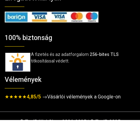
100% biztonság
A fizetés és az adatforgalom
256-bites TLS
titkosítással védett.
Vélemények
★★★★★
4,85/5
→Vásárlói vélemények a Google-on
© TavIR WebShop 2006-2025 | © TavIR 2025