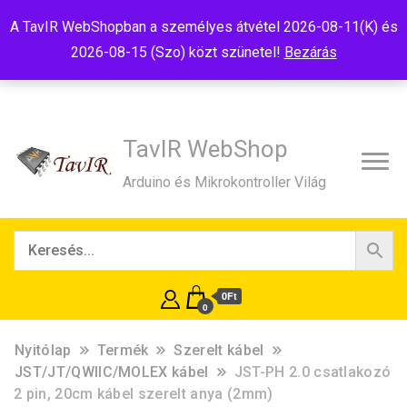
Tel:+36(20)99-23-781
Budapest, 1181, Szélmalom u. 13
A TavIR WebShopban a személyes átvétel 2026-08-11(K) és
E-Mail:shop@tavir.hu
2026-08-15 (Szo) közt szünetel!
Bezárás
TavIR WebShop
Arduino és Mikrokontroller Világ
0Ft
0
Nyitólap
Termék
Szerelt kábel
JST/JT/QWIIC/MOLEX kábel
JST-PH 2.0 csatlakozó
2 pin, 20cm kábel szerelt anya (2mm)