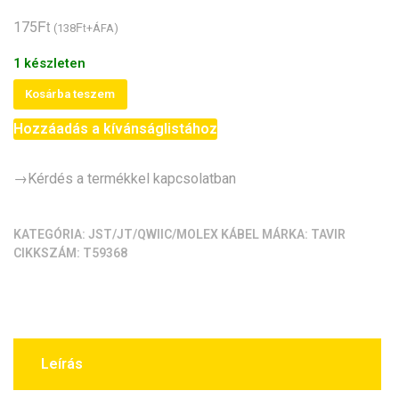
Ft
175
Ft
(
138
+ÁFA)
1 készleten
JST-
Kosárba teszem
PH
Hozzáadás a kívánságlistához
2.0
csatlakozó
2
→Kérdés a termékkel kapcsolatban
pin,
20cm
KATEGÓRIA:
JST/JT/QWIIC/MOLEX KÁBEL
MÁRKA:
TAVIR
kábel
CIKKSZÁM:
T59368
szerelt
anya
(2mm)
mennyiség
Leírás