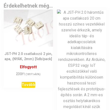
Érdekelhetnek még…
JST-PH 2.0 csatlakozó 2 pin,
apa, (NYÁK, 2mm) [5db/pack]
Elfogyott
Ft
230
Ft
(
181
+ÁFA)
Tovább