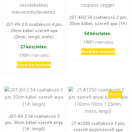
JST-XH2.54 csatlakozó 2 pin,
20cm kábel, szerelt apa (1#)
JST-PH 2.0 csatlakozó 4 pin,
20cm kábel szerelt apa
54 készleten.
(2mm, lengő, male)
Ft
190
Ft
(
150
+ÁFA)
27 készleten.
Kosárba teszem
Ft
190
Ft
(
150
+ÁFA)
Kosárba teszem
Akció!
JST-XH 2.54 csatlakozó 3
pin, 30cm kábel szerelt anya
JT-A1250 csatlakozó 2 pin,
(1#, lengő)
szerelt anya/szerelt apa