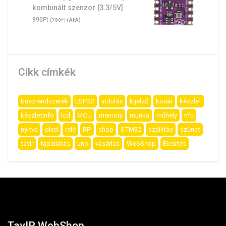
kombinált szenzor [3.3/5V]
Ft
990
(
Ft
+ÁFA)
780
Cikk címkék
buszrendszerek
ESP32
indulás
kijelző
kosár
készlet
készletinfo
lcd
MCU
memory
munka
műhely
nfc
nyitva
oled
relé
RP
shop
STM32
szállítás
szünet
tavir
tápellátás
uno
vásárlás
WebShop
Élesítés
TavIR WebShop