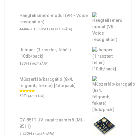
Hangfelismerő modul (VR - Voice
recognition)
Original
Ft
Current
Ft
13.885
(
Ft
+ÁFA)
14.885
10.933
price
price
was:
is:
14.885Ft.
13.885Ft.
Jumper (1 raszter; fehér)
[10db/pack]
Ft
130
(
Ft
+ÁFA)
102
Műszerláb/karcgátló (8x4,
félgömb, fekete) [4db/pack]
Ft
Értékelés:
60
(
Ft
+ÁFA)
47
5.00
/ 5
GY-8511 UV sugárzásmérő (ML-
8511)
Ft
9.200
(
Ft
+ÁFA)
7.244