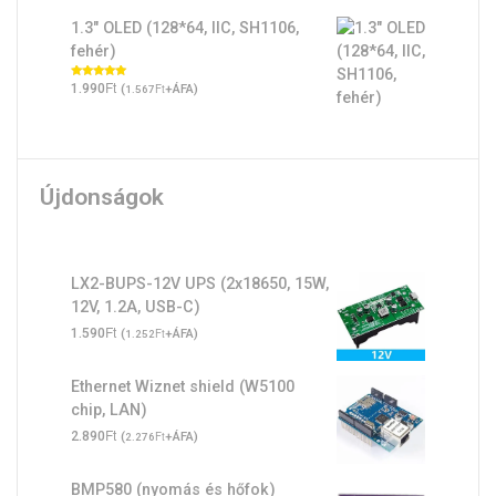
1.3" OLED (128*64, IIC, SH1106,
fehér)
Ft
Értékelés:
1.990
(
Ft
+ÁFA)
1.567
5.00
/ 5
Újdonságok
LX2-BUPS-12V UPS (2x18650, 15W,
12V, 1.2A, USB-C)
Ft
1.590
(
Ft
+ÁFA)
1.252
Ethernet Wiznet shield (W5100
chip, LAN)
Ft
2.890
(
Ft
+ÁFA)
2.276
BMP580 (nyomás és hőfok)