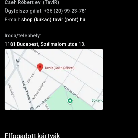
Cseh Róbert ev. (TavIR)
Ügyfélszolgálat:
+36 (20) 99-23-781
E-mail:
shop (kukac) tavir (pont) hu
Iroda/telephely:
1181 Budapest, Szélmalom utca 13.
Elfogadott kártyák