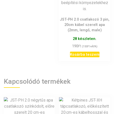
JST-PH 2.0 csatlakozó 3 pin,
20cm kábel szerelt apa
(2mm, lengő, male)
28 készleten.
Ft
190
Ft
(
150
+ÁFA)
Kosárba teszem
Kapcsolódó termékek