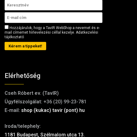
Hozzájárulok, hogy a TavIR WebShop a nevemet és e-
mail címemet hírlevelezési céllal kezelje.
Adatkezelési
tájékoztató
Kérem a tippeket!
Elérhetőség
Cseh Róbert ev. (TavIR)
Ügyfélszolgálat:
+36 (20) 99-23-781
E-mail:
shop (kukac) tavir (pont) hu
Iroda/telephely:
1181 Budapest, Szélmalom utca 13.