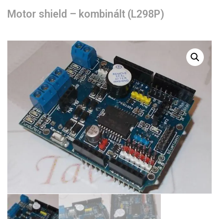
Motor shield – kombinált (L298P)