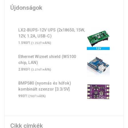
Újdonságok
LX2-BUPS-12V UPS (2x18650, 15W,
12V, 1.2A, USB-C)
Ft
1.590
(
Ft
+ÁFA)
1.252
Ethernet Wiznet shield (W5100
chip, LAN)
Ft
2.890
(
Ft
+ÁFA)
2.276
BMP580 (nyomás és hőfok)
kombinált szenzor [3.3/5V]
Ft
990
(
Ft
+ÁFA)
780
Cikk címkék