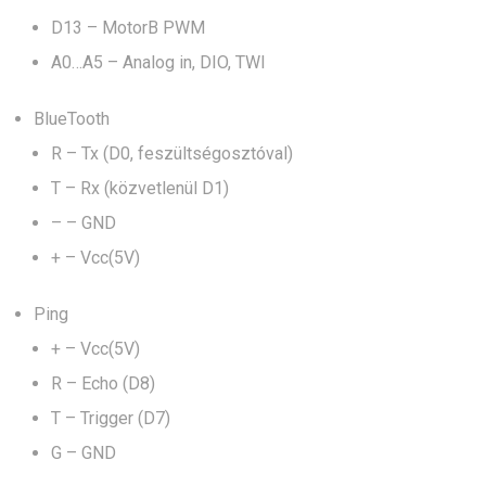
D13 – MotorB PWM
A0…A5 – Analog in, DIO, TWI
BlueTooth
R – Tx (D0, feszültségosztóval)
T – Rx (közvetlenül D1)
– – GND
+ – Vcc(5V)
Ping
+ – Vcc(5V)
R – Echo (D8)
T – Trigger (D7)
G – GND