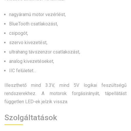
nagyáramú motor vezérlést,
BlueTooth csatlakozást,
csipogót,
szervo kivezetést,
ultrahang távszenzor csatlakozást,
analog kivezetéseket,
IIC felületet…
Illeszthető mind 3.3V, mind 5V logikai feszültségű
rendszerekhez. A motorok forgásirányát, tápellátást
független LED-ek jelzik vissza.
Szolgáltatások