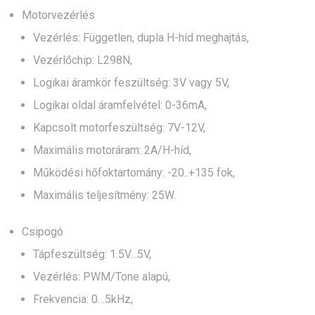
Motorvezérlés
Vezérlés: Független, dupla H-híd meghajtás,
Vezérlőchip: L298N,
Logikai áramkör feszültség: 3V vagy 5V,
Logikai oldal áramfelvétel: 0-36mA,
Kapcsolt motorfeszültség: 7V-12V,
Maximális motoráram: 2A/H-híd,
Működési hőfoktartomány: -20..+135 fok,
Maximális teljesítmény: 25W.
Csipogó
Tápfeszültség: 1.5V…5V,
Vezérlés: PWM/Tone alapú,
Frekvencia: 0…5kHz,