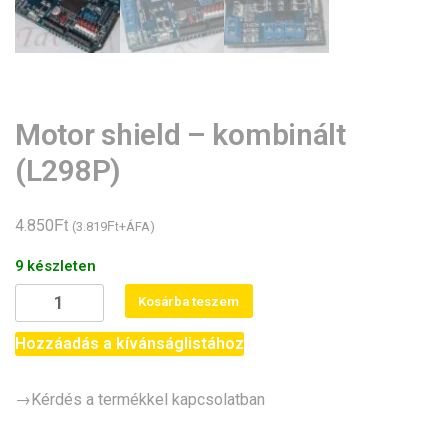
Motor shield – kombinált
(L298P)
Ft
4.850
Ft
(
3.819
+ÁFA)
9 készleten
Motor
Kosárba teszem
shield
-
Hozzáadás a kívánságlistához
kombinált
(L298P)
→Kérdés a termékkel kapcsolatban
mennyiség