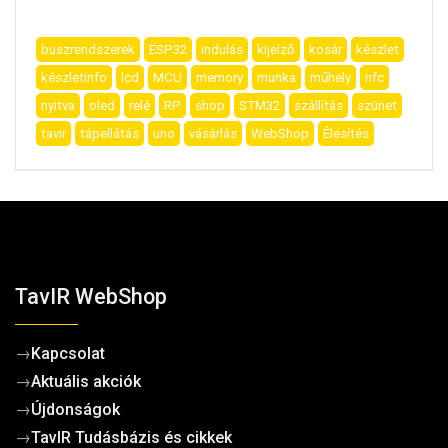
buszrendszerek
ESP32
indulás
kijelző
kosár
készlet
készletinfo
lcd
MCU
memory
munka
műhely
nfc
nyitva
oled
relé
RP
shop
STM32
szállítás
szünet
tavir
tápellátás
uno
vásárlás
WebShop
Élesítés
TavIR WebShop
→
Kapcsolat
→
Aktuális akciók
→
Újdonságok
→
TavIR Tudásbázis és cikkek