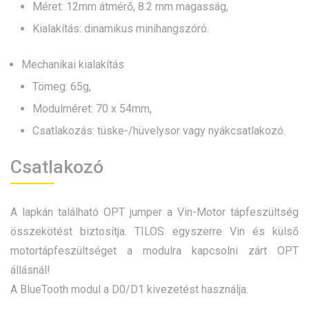
Méret: 12mm átmérő, 8.2 mm magasság,
Kialakítás: dinamikus minihangszóró.
Mechanikai kialakítás
Tömeg: 65g,
Modulméret: 70 x 54mm,
Csatlakozás: tüske-/hüvelysor vagy nyákcsatlakozó.
Csatlakozó
A lapkán található OPT jumper a Vin-Motor tápfeszültség
összekötést biztosítja. TILOS egyszerre Vin és külső
motortápfeszültséget a modulra kapcsolni zárt OPT
állásnál!
A BlueTooth modul a D0/D1 kivezetést használja.