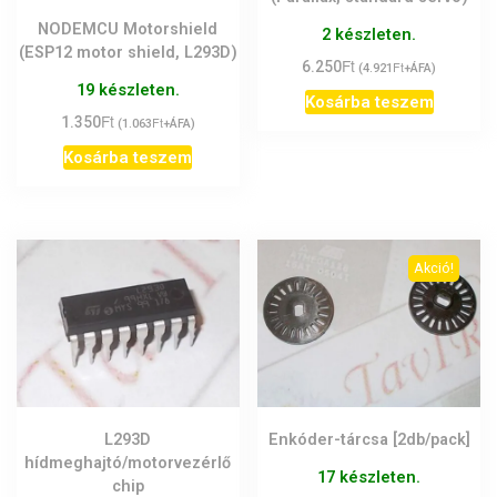
NODEMCU Motorshield
2 készleten.
(ESP12 motor shield, L293D)
Ft
6.250
Ft
(
4.921
+ÁFA)
19 készleten.
Kosárba teszem
Ft
1.350
Ft
(
1.063
+ÁFA)
Kosárba teszem
Akció!
L293D
Enkóder-tárcsa [2db/pack]
hídmeghajtó/motorvezérlő
17 készleten.
chip