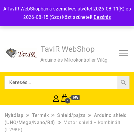
Tel:+36(20)99-23-781
Budapest, 1181, Szélmalom u. 13
A TavIR WebShopban a személyes átvétel 2026-08-11(K) és
E-Mail:shop@tavir.hu
2026-08-15 (Szo) közt szünetel!
Bezárás
TavIR WebShop
Arduino és Mikrokontroller Világ
0Ft
0
Nyitólap
Termék
Shield/pajzs
Arduino shield
(UNO/Mega/Nano/R4)
Motor shield – kombinált
(L298P)