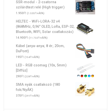
SSR-modul - 2-csatorna
szilárdtest relé (High trigger)
Ft
1.950
(
Ft
+ÁFA)
1.535
HELTEC - WiFi-LORA-32 v4
(868MHz, 0,96" OLED, LoRa, ESP-32,
Bluetooth, WIFI, Solar csatlakozás)
Ft
14.900
(
Ft
+ÁFA)
11.732
Kábel (anya-anya; 8 ér; 20cm,
DuPont)
Ft
195
(
Ft
+ÁFA)
154
LED - RGB csomag (10x, 5mm)
[Diffúz]
Ft
290
(
Ft
+ÁFA)
228
SMA nyák csatlakozó (180
fok/NyÁK)
Ft
370
(
Ft
+ÁFA)
291