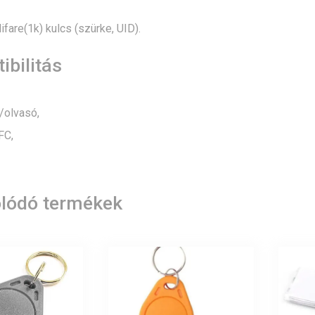
fare(1k) kulcs (szürke, UID).
bilitás
/olvasó,
FC,
lódó termékek