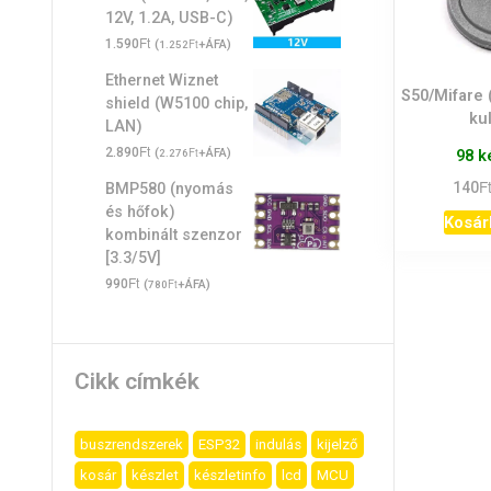
12V, 1.2A, USB-C)
Ft
1.590
(
Ft
+ÁFA)
1.252
Ethernet Wiznet
S50/Mifare 
shield (W5100 chip,
ku
LAN)
Ft
2.890
(
Ft
+ÁFA)
98 k
2.276
F
140
BMP580 (nyomás
és hőfok)
Kosár
kombinált szenzor
[3.3/5V]
Ft
990
(
Ft
+ÁFA)
780
Cikk címkék
buszrendszerek
ESP32
indulás
kijelző
kosár
készlet
készletinfo
lcd
MCU