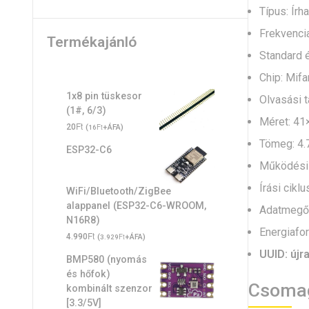
Típus: Írh
Frekvenci
Termékajánló
Standard 
Chip: Mifa
1x8 pin tüskesor
Olvasási 
(1#, 6/3)
Méret: 4
Ft
20
(
Ft
+ÁFA)
16
Tömeg: 4.
ESP32-C6
Működési 
Írási cikl
WiFi/Bluetooth/ZigBee
alappanel (ESP32-C6-WROOM,
Adatmegőr
N16R8)
Energiafor
Ft
4.990
(
Ft
+ÁFA)
3.929
UUID: újra
BMP580 (nyomás
és hőfok)
Csomag
kombinált szenzor
[3.3/5V]