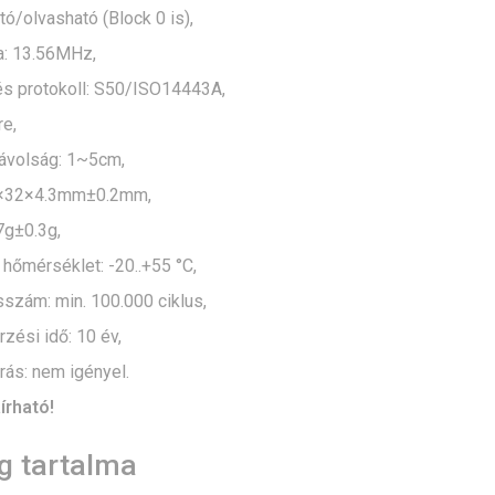
ató/olvasható (Block 0 is),
a: 13.56MHz,
és protokoll: S50/ISO14443A,
re,
távolság: 1~5cm,
1×32×4.3mm±0.2mm,
7g±0.3g,
hőmérséklet: -20..+55 °C,
usszám: min. 100.000 ciklus,
zési idő: 10 év,
rás: nem igényel.
írható!
 tartalma