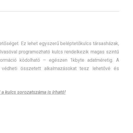
etőséget. Ez lehet egyszerű beléptetőkulcs társasházak,
olvasóval programozható kulcs rendelkezik magas szintű
formáció kódolható – egészen 1kbyte adatméretig. A
s védheti összetett alkalmazásokat tesz lehetővé és
 a kulcs sorozatszáma is írható!