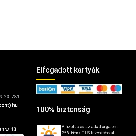
Elfogadott kártyák
9-23-781
pont) hu
100% biztonság
A fizetés és az adatforgalom
utca 13.
256-bites TLS
titkosítással