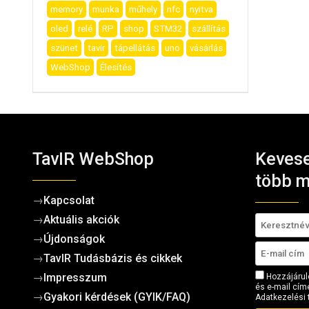
memory
munka
műhely
nfc
nyitva
oled
relé
RP
shop
STM32
szállítás
szünet
tavir
tápellátás
uno
vásárlás
WebShop
Élesítés
TavIR WebShop
Kevese
több m
→
Kapcsolat
→
Aktuális akciók
→
Újdonságok
→
TavIR Tudásbázis és cikkek
→
Impresszum
Hozzájárul
és e-mail címe
→
Gyakori kérdések (GYIK/FAQ)
Adatkezelési 