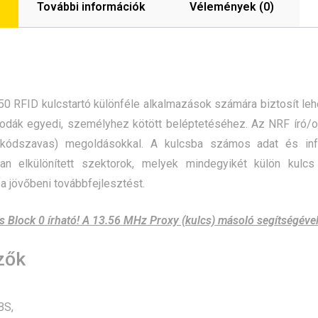
További információk
Vélemények (0)
0 RFID kulcstartó különféle alkalmazások számára biztosít leh
irodák egyedi, személyhez kötött beléptetéséhez. Az NRF író/
 (kódszavas) megoldásokkal. A kulcsba számos adat és in
an elkülönített szektorok, melyek mindegyikét külön kulc
a jövőbeni továbbfejlesztést.
s Block 0 írható! A 13.56 MHz Proxy (kulcs) másoló segítségével
zők
BS,