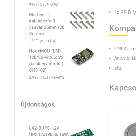
Ft
990
(
Ft
+ÁFA)
780
1x RFID Mi
M5 fém T-
kalapácsfejű
Kompati
csavar 25mm (20
Series)
Ft
120
(
Ft
+ÁFA)
94
PN532 író
NodeMCU (ESP-
12E/ESP8266; V2
Android N
(keskeny modul);
stb.
CH9102)
Ft
2.990
(
Ft
+ÁFA)
2.354
Kapcso
Újdonságok
LX2-BUPS-12V
UPS (2x18650, 15W,