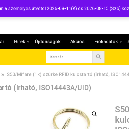
:shop@tavir.hu
 a személyes átvétel 2026-08-11(K) és 2026-08-15 (Szo) köz
ár
Hirek
Újdonságok
Akciós
Fiókadatok
S50/Mifare (1k) szürke RFID kulcstartó (írható, ISO144
artó (írható, ISO14443A/UID)
S50
kul