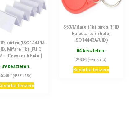
S50/Mifare (1k) piros RFID
kulcstartó (írható,
ISO14443A/UID)
ID kártya (ISO14443A-
ID, Mifare 1k) [FUID
84 készleten.
tó – Egyszer írható!]
Ft
290
Ft
(
228
+ÁFA)
39 készleten.
Kosárba teszem
Ft
550
Ft
(
433
+ÁFA)
Kosárba teszem