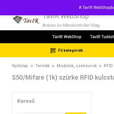
Tel:+36(20)99-23-781
Budapest, 1181, Szélmalom u. 13
E-Mail
A TavIR WebShopban
TavIR WebShop
Arduino és Mikrokontroller Világ
TavIR WebShop
TavIR Tudást
Fő kategóriák
Nyitólap
Termék
Modulok, szenzorok
RFID
S50/Mifare (1k) szürke RFID kulcst
Kereső