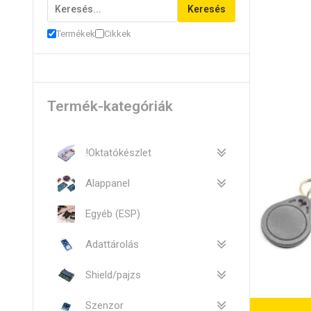
Keresés
Termékek
Cikkek
Termék-kategóriák
!Oktatókészlet
Alappanel
Egyéb (ESP)
Adattárolás
Shield/pajzs
Szenzor