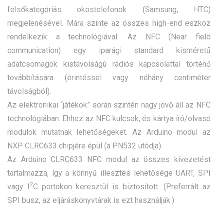
felsőkategóriás okostelefonok (Samsung, HTC)
megjelenésével. Mára szinte az összes high-end eszköz
rendelkezik a technológiával. Az NFC (Near field
communication) egy iparági standard kisméretű
adatcsomagok kistávolságú rádiós kapcsolattal történő
továbbítására (érintéssel vagy néhány centiméter
távolságból).
Az elektronikai “játékok” során szintén nagy jövő áll az NFC
technológiában. Ehhez az NFC kulcsok, és kártya író/olvasó
modulok mutatnak lehetőségeket. Az Arduino modul az
NXP CLRC633 chipjére épül (a PN532 utódja).
Az Arduino CLRC633 NFC modul az összes kivezetést
tartalmazza, így a könnyű illesztés lehetősége UART, SPI
2
vagy I
C portokon keresztül is biztosított. (Preferrált az
SPI busz, az eljáráskönyvtárak is ezt használják.)