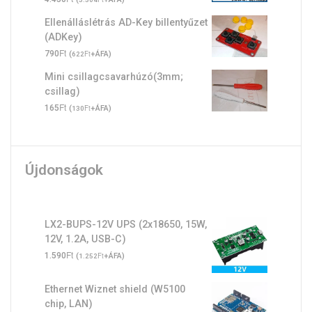
Ellenálláslétrás AD-Key billentyűzet
(ADKey)
Ft
790
(
Ft
+ÁFA)
622
Mini csillagcsavarhúzó(3mm;
csillag)
Ft
165
(
Ft
+ÁFA)
130
Újdonságok
LX2-BUPS-12V UPS (2x18650, 15W,
12V, 1.2A, USB-C)
Ft
1.590
(
Ft
+ÁFA)
1.252
Ethernet Wiznet shield (W5100
chip, LAN)