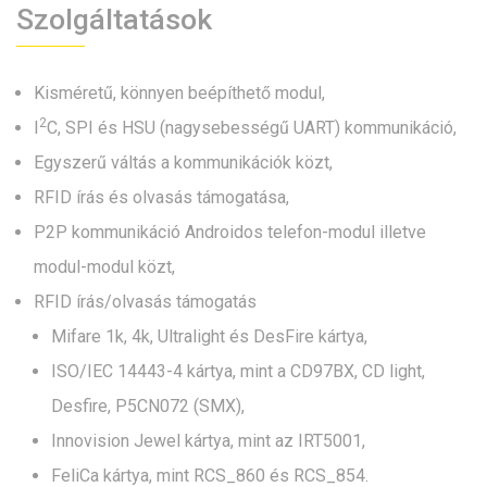
Szolgáltatások
Kisméretű, könnyen beépíthető modul,
2
I
C, SPI és HSU (nagysebességű UART) kommunikáció,
Egyszerű váltás a kommunikációk közt,
RFID írás és olvasás támogatása,
P2P kommunikáció Androidos telefon-modul illetve
modul-modul közt,
RFID írás/olvasás támogatás
Mifare 1k, 4k, Ultralight és DesFire kártya,
ISO/IEC 14443-4 kártya, mint a CD97BX, CD light,
Desfire, P5CN072 (SMX),
Innovision Jewel kártya, mint az IRT5001,
FeliCa kártya, mint RCS_860 és RCS_854.