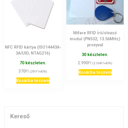
Mifare RFID író/olvasó
modul (PN532; 13.56MHz)
proxyval
NFC RFID kártya (ISO14443A-
3A/UID, NTAG216)
30 készleten.
Ft
70 készleten.
2.990
Ft
(
2.354
+ÁFA)
Ft
370
Ft
Kosárba teszem
(
291
+ÁFA)
Kosárba teszem
Kereső