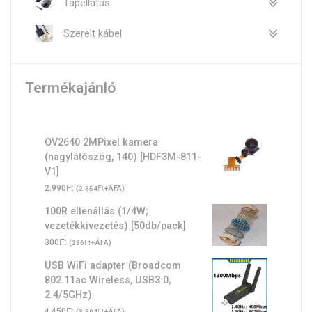
Tápellátás
Szerelt kábel
Termékajánló
OV2640 2MPixel kamera
(nagylátószög, 140) [HDF3M-811-
V1]
Ft
2.990
(
Ft
+ÁFA)
2.354
100R ellenállás (1/4W;
vezetékkivezetés) [50db/pack]
Ft
300
(
Ft
+ÁFA)
236
USB WiFi adapter (Broadcom
802.11ac Wireless, USB3.0,
2.4/5GHz)
Ft
4.450
(
Ft
+ÁFA)
3.504