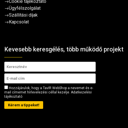
→
Cookie tájékoztató
→
Ügyfélszolgálat
→
Szállítási díjak
→
Kapcsolat
Kevesebb keresgélés, több működő projekt
Hozzájárulok, hogy a TavIR WebShop a nevemet és e-
mail címemet hírlevelezési céllal kezelje.
Adatkezelési
tájékoztató
Kérem a tippeket!