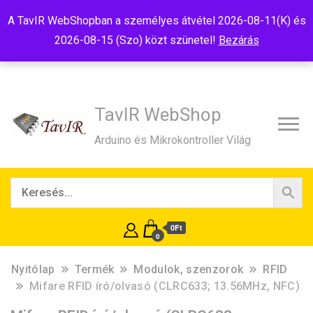
Tel:+36(20)99-23-781
Budapest, 1181, Szélmalom u. 13
A TavIR WebShopban a személyes átvétel 2026-08-11(K) és
E-Mail:shop@tavir.hu
2026-08-15 (Szo) közt szünetel!
Bezárás
TavIR WebShop
Arduino és Mikrokontroller Világ
0Ft
0
Nyitólap
Termék
Modulok, szenzorok
RFID
Mifare RFID író/olvasó (CLRC633; 13.56MHz, NFC)