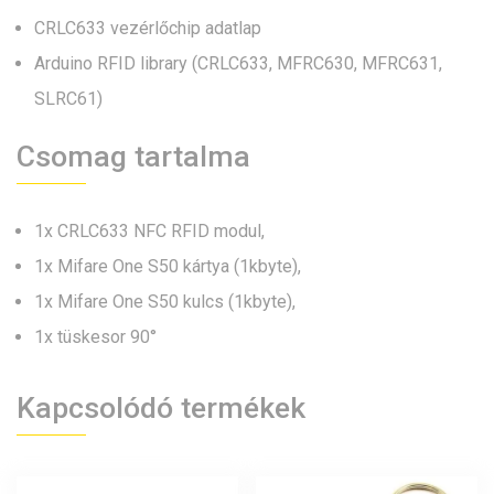
CRLC633 vezérlőchip adatlap
Arduino RFID library (CRLC633, MFRC630, MFRC631,
SLRC61)
Csomag tartalma
1x CRLC633 NFC RFID modul,
1x Mifare One S50 kártya (1kbyte),
1x Mifare One S50 kulcs (1kbyte),
1x tüskesor 90°
Kapcsolódó termékek