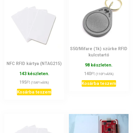
S50/Mifare (1k) szürke RFID
kulcstartó
NFC RFID kártya (NTAG215)
98 készleten.
Ft
143 készleten.
140
Ft
(
110
+ÁFA)
Ft
195
Ft
Kosárba teszem
(
154
+ÁFA)
Kosárba teszem