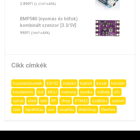
Ft
2.890
(
Ft
+ÁFA)
2.276
BMP580 (nyomás és hőfok)
kombinált szenzor [3.3/5V]
Ft
990
(
Ft
+ÁFA)
780
Cikk címkék
buszrendszerek
ESP32
indulás
kijelző
kosár
készlet
készletinfo
lcd
MCU
memory
munka
műhely
nfc
nyitva
oled
relé
RP
shop
STM32
szállítás
szünet
tavir
tápellátás
uno
vásárlás
WebShop
Élesítés