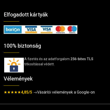
Elfogadott kártyák
100% biztonság
A fizetés és az adatforgalom
256-bites TLS
titkosítással védett.
Vélemények
★★★★★
4,85/5
→Vásárlói vélemények a Google-on