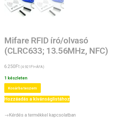
Mifare RFID író/olvasó
(CLRC633; 13.56MHz, NFC)
Ft
6.250
Ft
(
4.921
+ÁFA)
1 készleten
Mifare
Kosárba teszem
RFID
Hozzáadás a kívánságlistához
író/olvasó
(CLRC633;
13.56MHz,
→Kérdés a termékkel kapcsolatban
NFC)
mennyiség