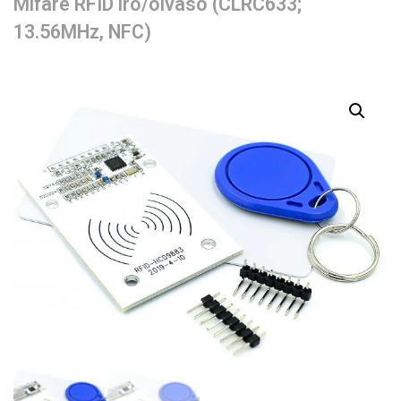
Mifare RFID író/olvasó (CLRC633;
13.56MHz, NFC)