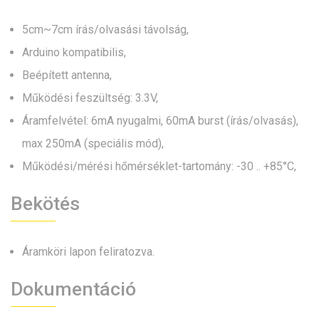
5cm~7cm írás/olvasási távolság,
Arduino kompatibilis,
Beépített antenna,
Működési feszültség: 3.3V,
Áramfelvétel: 6mA nyugalmi, 60mA burst (írás/olvasás),
max 250mA (speciális mód),
Működési/mérési hőmérséklet-tartomány: -30 .. +85°C,
Bekötés
Áramköri lapon feliratozva.
Dokumentáció