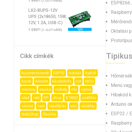
Ft
1.990
(
Ft
+ÁFA)
1.567
ESP8266 /
LX2-BUPS-12V
Raspberry 
UPS (2x18650, 15W,
Mérőrendsz
12V, 1.2A, USB-C)
Ft
1.590
(
Ft
+ÁFA)
Oktatási p
1.252
Prototípus
Tipiku
Cikk címkék
buszrendszerek
ESP32
indulás
kijelző
Hőmérsékle
kosár
készlet
készletinfo
lcd
MCU
Menü vagy
memory
munka
műhely
nfc
nyitva
Hibakód k
oled
relé
RP
shop
STM32
szállítás
Arduino ok
szünet
tavir
tápellátás
uno
vásárlás
ESP32 / E
WebShop
Élesítés
Raspberry