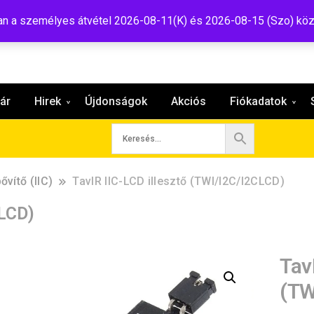
:shop@tavir.hu
 a személyes átvétel 2026-08-11(K) és 2026-08-15 (Szo) köz
ár
Hirek
Újdonságok
Akciós
Fiókadatok
ővítő (IIC)
TavIR IIC-LCD illesztő (TWI/I2C/I2CLCD)
CLCD)
Tav
(TW