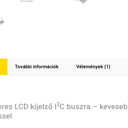
További információk
Vélemények (1)
2
res LCD kijelző I
C buszra – kevesebb
ssel