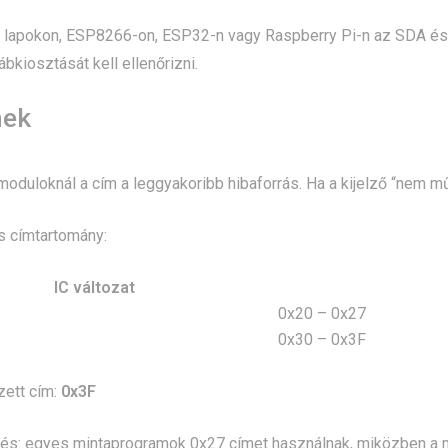
 lapokon, ESP8266-on, ESP32-n vagy Raspberry Pi-n az SDA és 
ábkiosztását kell ellenőrizni.
mek
oduloknál a cím a leggyakoribb hibaforrás. Ha a kijelző “nem mű
s címtartomány:
IC változat
0x20 – 0x27
0x30 – 0x3F
zett cím:
0x3F
rés: egyes mintaprogramok 0x27 címet használnak, miközben a mo