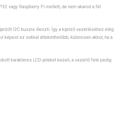
32 vagy Raspberry Pi mellett, de nem akarod a fél
elzőt I2C buszra illeszti. Így a kijelző vezérléséhez elég
 képest ez sokkal áttekinthetőbb, különösen akkor, ha a
ott karakteres LCD-jeleket kezeli, a vezérlő felé pedig