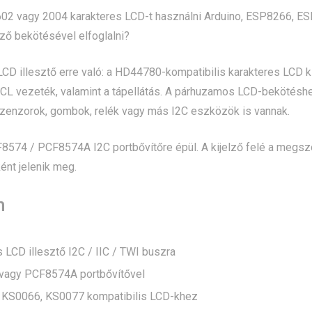
02 vagy 2004 karakteres LCD-t használni Arduino, ESP8266, ESP
elző bekötésével elfoglalni?
LCD illesztő erre való: a HD44780-kompatibilis karakteres LCD kij
L vezeték, valamint a tápellátás. A párhuzamos LCD-bekötéshez
szenzorok, gombok, relék vagy más I2C eszközök is vannak.
574 / PCF8574A I2C portbővítőre épül. A kijelző felé a megszok
nt jelenik meg.
n
 LCD illesztő I2C / IIC / TWI buszra
agy PCF8574A portbővítővel
KS0066, KS0077 kompatibilis LCD-khez