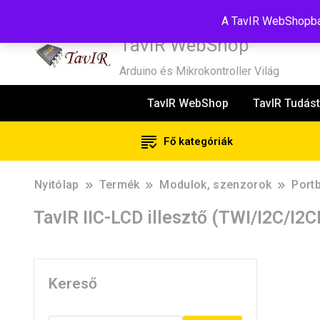
Tel:+36(20)99-23-781
Budapest, 1181, Szélmalom u. 13
E-Mail
A TavIR WebShopban
TavIR WebShop
Arduino és Mikrokontroller Világ
TavIR WebShop
TavIR Tudást
Fő kategóriák
Nyitólap
Termék
Modulok, szenzorok
Portb
TavIR IIC-LCD illesztő (TWI/I2C/I2
Kereső