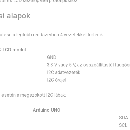
kteres LCD kezelőpanel prototípushoz
si alapok
tése a legtöbb rendszerben 4 vezetékkel történik:
IC-LCD modul
GND
3,3 V vagy 5 V, az összeállítástól függőe
I2C adatvezeték
I2C órajel
 esetén a megszokott I2C lábak:
Arduino UNO
SDA
SCL