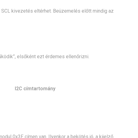
SCL kivezetés eltérhet. Beüzemelés előtt mindig az
ködik”, elsőként ezt érdemes ellenőrizni.
I2C címtartomány
dul 0x3F címen van. Ilyenkor a bekötés jó, a kijelző