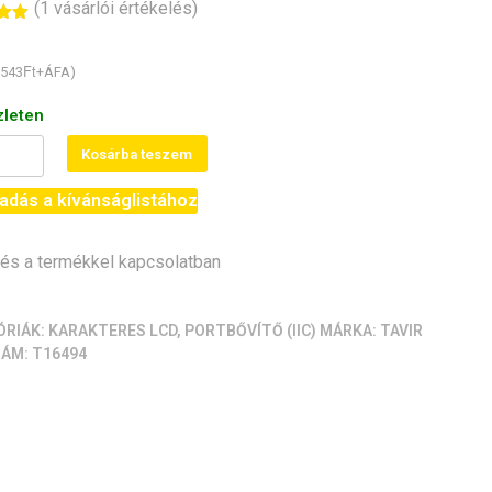
(
1
vásárlói értékelés)
és
5-
Ft
543
+ÁFA)
és
zleten
Kosárba teszem
adás a kívánságlistához
ő
2C/I2CLCD)
s a termékkel kapcsolatban
iség
ÓRIÁK:
KARAKTERES LCD
,
PORTBŐVÍTŐ (IIC)
MÁRKA:
TAVIR
ZÁM:
T16494