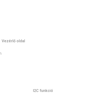
Vezérlő oldal
n
I2C funkció