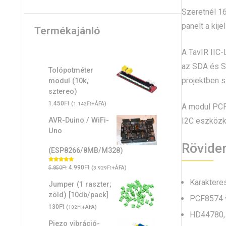
Szeretnél 16
panelt a kij
Termékajánló
A TavIR IIC-
az SDA és SC
Tolópotméter
projektben 
modul (10k,
sztereo)
Ft
1.450
(
Ft
+ÁFA)
1.142
A modul PCF8
I2C eszközké
AVR-Duino / WiFi-
Uno
Rövide
(ESP8266/8MB/M328)
Original
Ft
Current
Ft
Értékelés:
4.990
(
Ft
+ÁFA)
5.850
3.929
5.00
/ 5
price
price
Karakteres
Jumper (1 raszter;
was:
is:
zöld) [10db/pack]
PCF8574 v
5.850Ft.
4.990Ft.
Ft
130
(
Ft
+ÁFA)
102
HD44780, 
Piezo vibráció-