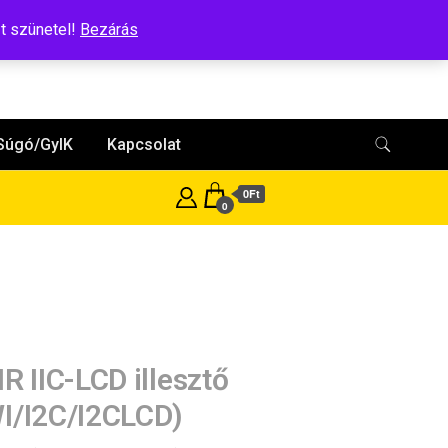
t szünetel!
Bezárás
Súgó/GyIK
Kapcsolat
0Ft
0
IR IIC-LCD illesztő
I/I2C/I2CLCD)