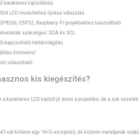
0 karakteres kijelzőkhöz
004 LCD modulokhoz tipikus választás
ESP8266, ESP32, Raspberry Pi projektekhez használható
atvezeték szükséges: SDA és SCL
l kapcsolható háttérvilágítás
llítás trimmerrel
cím választható
asznos kis kiegészítés?
r a karakteres LCD kijelző jó lenne a projektbe, de a sok vezeték
O-nál kellene egy 16×2-es kijelző, de közben maradjanak szabad