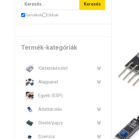
Keresés
Termékek
Cikkek
Termék-kategóriák
!Oktatókészlet
Alappanel
Egyéb (ESP)
Adattárolás
Shield/pajzs
Szenzor