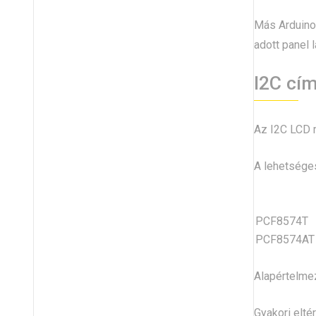
Más Arduino
adott panel l
I2C cí
Az I2C LCD m
A lehetsége
PCF8574T
PCF8574AT
Alapértelme
Gyakori elté