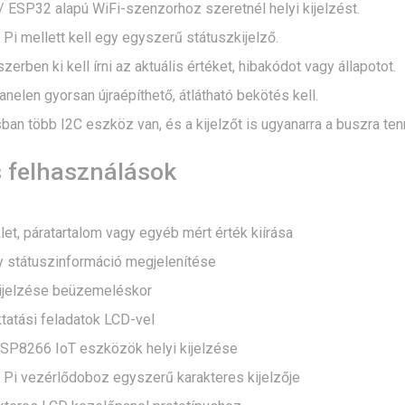
 ESP32 alapú WiFi-szenzorhoz szeretnél helyi kijelzést.
Pi mellett kell egy egyszerű státuszkijelző.
erben ki kell írni az aktuális értéket, hibakódot vagy állapotot.
anelen gyorsan újraépíthető, átlátható bekötés kell.
ban több I2C eszköz van, és a kijelzőt is ugyanarra a buszra ten
s felhasználások
t, páratartalom vagy egyéb mért érték kiírása
 státuszinformáció megjelenítése
ijelzése beüzemeléskor
tatási feladatok LCD-vel
SP8266 IoT eszközök helyi kijelzése
 Pi vezérlődoboz egyszerű karakteres kijelzője