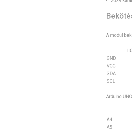
20×4 kara
Beköté
A modul bekö
I
GND
VCC
SDA
SCL
Arduino UNO
A4
A5