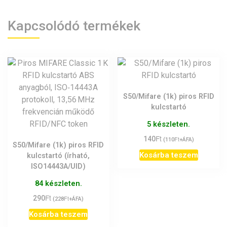
több
variációja
Kapcsolódó termékek
van.
A
változatok
a
termékoldalon
választhatók
S50/Mifare (1k) piros RFID
ki
kulcstartó
5 készleten.
Ft
140
Ft
(
110
+ÁFA)
S50/Mifare (1k) piros RFID
Kosárba teszem
kulcstartó (írható,
ISO14443A/UID)
84 készleten.
Ft
290
Ft
(
228
+ÁFA)
Kosárba teszem