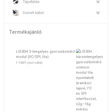
Tápellátás
Szerelt kábel
Termékajánló
LIS3DH 3-tengelyes gyorsulásmérő
modul (IIC/SPI, lila)
Ft
1.150
(
Ft
+ÁFA)
906