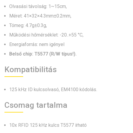
Olvasási távolság: 1~15cm,
Méret: 41×32×4.3mm±0.2mm,
Tömeg: 4.7g±0.3g,
Működési hőmérséklet: -20..+55 °C,
Energiaforrás: nem igényel
Belső chip: T5577 (R/W típus!).
Kompatibilitás
125 kHz ID kulcsolvasó, EM4100 kódolás.
Csomag tartalma
10x RFID 125 kHz kulcs T5577 írható