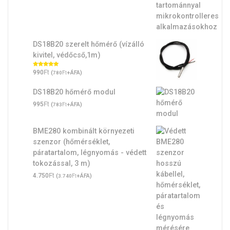
DS18B20 szerelt hőmérő (vízálló
kivitel, védőcső,1m)
Ft
Értékelés:
990
(
Ft
+ÁFA)
780
5.00
/ 5
DS18B20 hőmérő modul
Ft
995
(
Ft
+ÁFA)
783
BME280 kombinált környezeti
szenzor (hőmérséklet,
páratartalom, légnyomás - védett
tokozással, 3 m)
Ft
4.750
(
Ft
+ÁFA)
3.740