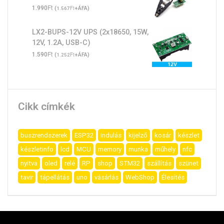
Ft
1.990
(
Ft
+ÁFA)
1.567
LX2-BUPS-12V UPS (2x18650, 15W,
12V, 1.2A, USB-C)
Ft
1.590
(
Ft
+ÁFA)
1.252
Cikk címkék
buszrendszerek
ESP32
indulás
kijelző
kosár
készlet
készletinfo
lcd
MCU
memory
munka
műhely
nfc
nyitva
oled
relé
RP
shop
STM32
szállítás
szünet
tavir
tápellátás
uno
vásárlás
WebShop
Élesítés