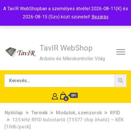
Tel:+36(20)99-23-781
Budapest, 1181, Szélmalom u. 13
A TavIR WebShopban a személyes átvétel 2026-08-11(K) és
E-Mail:shop@tavir.hu
2026-08-15 (Szo) közt szünetel!
Bezárás
TavIR WebShop
Arduino és Mikrokontroller Világ
0Ft
0
Nyitólap
Termék
Modulok, szenzorok
RFID
125 kHz RFID kulcstartó (T5577 chip írható) – KÉK
[10db/pack]