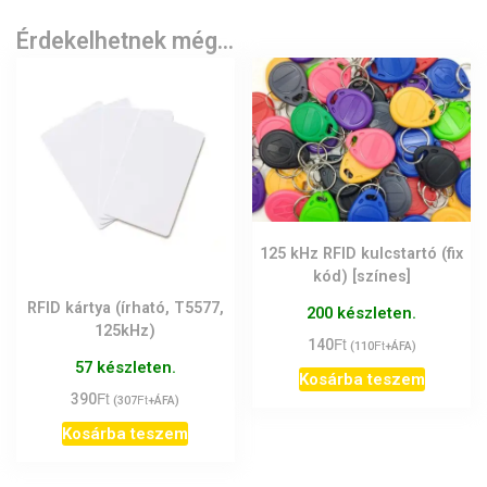
Érdekelhetnek még…
125 kHz RFID kulcstartó (fix
kód) [színes]
RFID kártya (írható, T5577,
200 készleten.
125kHz)
Ft
140
Ft
(
110
+ÁFA)
57 készleten.
Kosárba teszem
Ft
390
Ft
(
307
+ÁFA)
Kosárba teszem