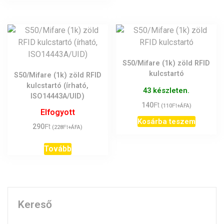
S50/Mifare (1k) zöld RFID
kulcstartó
S50/Mifare (1k) zöld RFID
kulcstartó (írható,
43 készleten.
ISO14443A/UID)
Ft
140
Ft
(
110
+ÁFA)
Elfogyott
Kosárba teszem
Ft
290
Ft
(
228
+ÁFA)
Tovább
Kereső