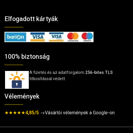
Elfogadott kártyák
100% biztonság
A fizetés és az adatforgalom
256-bites TLS
titkosítással védett.
Vélemények
★★★★★
4,85/5
→Vásárlói vélemények a Google-on