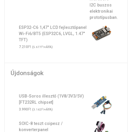
ESP32-C6 1,47" LCD fejlesztőpanel
Wi-Fi6/BT5 (ESP32C6, LVGL, 1.47"
TFT)
Ft
7.210
(
Ft
+ÁFA)
5.677
Újdonságok
USB-Soros illesztő (1V8/3V3/5V)
[FT232RL chipset]
Ft
3.990
(
Ft
+ÁFA)
3.142
SOIC-8 teszt csipesz /
konverterpanel