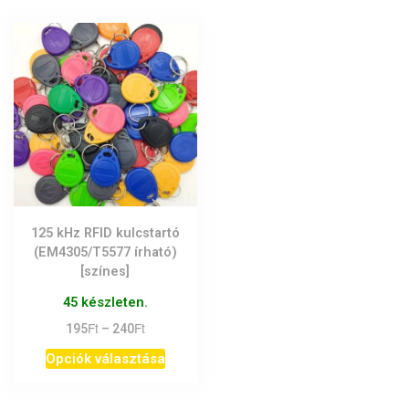
125 kHz RFID kulcstartó
(EM4305/T5577 írható)
[színes]
45 készleten.
Ft
Ft
Ártartomány:
195
–
240
195Ft
Ennek
Opciók választása
-
a
240Ft
terméknek