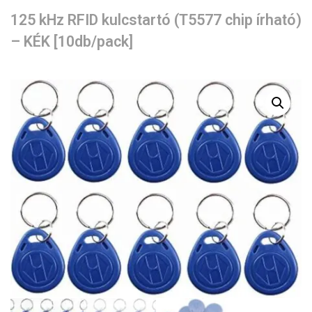
125 kHz RFID kulcstartó (T5577 chip írható)
– KÉK [10db/pack]