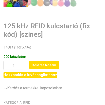
125 kHz RFID kulcstartó (fix
kód) [színes]
Ft
140
Ft
(
110
+ÁFA)
200 készleten
125
Kosárba teszem
kHz
RFID
Hozzáadás a kívánságlistához
kulcstartó
(fix
→Kérdés a termékkel kapcsolatban
kód)
[színes]
mennyiség
KATEGÓRIA:
RFID