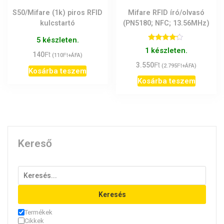
S50/Mifare (1k) piros RFID
Mifare RFID író/olvasó
kulcstartó
(PN5180; NFC; 13.56MHz)
5 készleten.
Értékelés:
1 készleten.
Ft
4.00
140
Ft
(
110
+ÁFA)
/ 5
Ft
3.550
Ft
(
2.795
+ÁFA)
Kosárba teszem
Kosárba teszem
Kereső
Keresés
Termékek
Cikkek