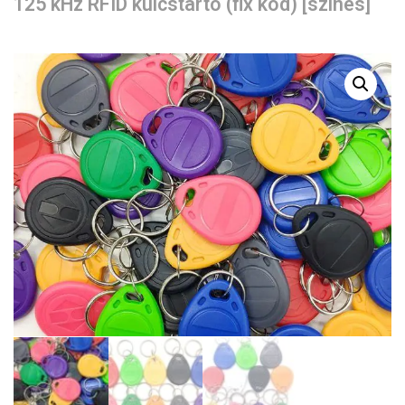
125 kHz RFID kulcstartó (fix kód) [színes]