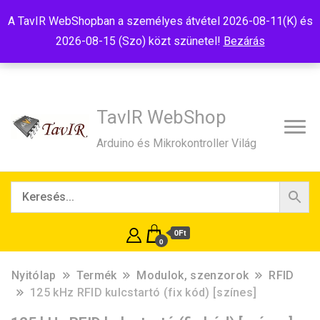
Tel:+36(20)99-23-781
Budapest, 1181, Szélmalom u. 13
A TavIR WebShopban a személyes átvétel 2026-08-11(K) és
E-Mail:shop@tavir.hu
2026-08-15 (Szo) közt szünetel!
Bezárás
TavIR WebShop
Arduino és Mikrokontroller Világ
0Ft
0
Nyitólap
Termék
Modulok, szenzorok
RFID
125 kHz RFID kulcstartó (fix kód) [színes]