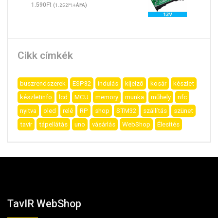
Ft
1.590
(
Ft
+ÁFA)
1.252
Cikk címkék
buszrendszerek
ESP32
indulás
kijelző
kosár
készlet
készletinfo
lcd
MCU
memory
munka
műhely
nfc
nyitva
oled
relé
RP
shop
STM32
szállítás
szünet
tavir
tápellátás
uno
vásárlás
WebShop
Élesítés
TavIR WebShop