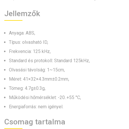
Jellemzők
Anyaga: ABS,
Típus: olvasható ID,
Frekvencia: 125 kHz,
Standard és protokoll: Standard 125kHz,
Olvasási távolság: 1~15cm,
Méret: 41×32×4.3mm±0.2mm,
Tömeg: 4.7g±0.3g,
Működési hőmérséklet: -20..+55 °C,
Energiaforrás: nem igényel.
Csomag tartalma