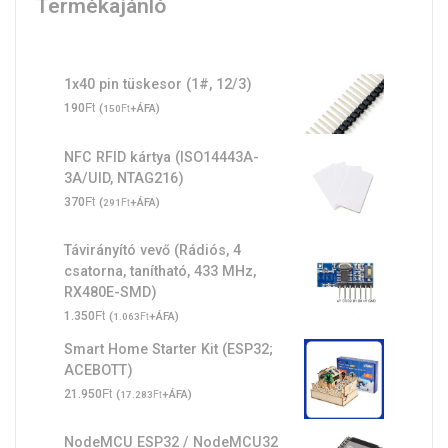
Termékajánló
1x40 pin tüskesor (1#, 12/3)
Ft
190
(
Ft
+ÁFA)
150
NFC RFID kártya (ISO14443A-
3A/UID, NTAG216)
Ft
370
(
Ft
+ÁFA)
291
Távirányító vevő (Rádiós, 4
csatorna, tanítható, 433 MHz,
RX480E-SMD)
Ft
1.350
(
Ft
+ÁFA)
1.063
Smart Home Starter Kit (ESP32;
ACEBOTT)
Ft
21.950
(
Ft
+ÁFA)
17.283
NodeMCU ESP32 / NodeMCU32