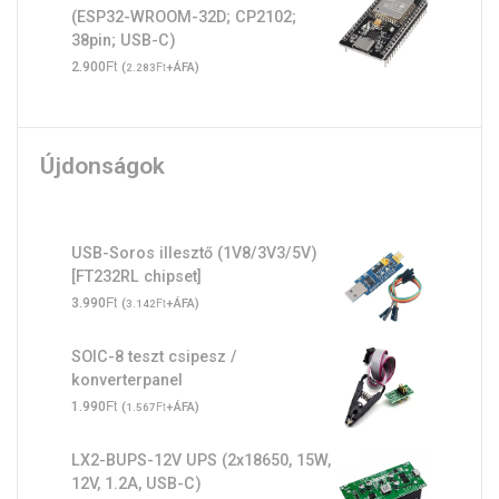
(ESP32-WROOM-32D; CP2102;
38pin; USB-C)
Ft
2.900
(
Ft
+ÁFA)
2.283
Újdonságok
USB-Soros illesztő (1V8/3V3/5V)
[FT232RL chipset]
Ft
3.990
(
Ft
+ÁFA)
3.142
SOIC-8 teszt csipesz /
konverterpanel
Ft
1.990
(
Ft
+ÁFA)
1.567
LX2-BUPS-12V UPS (2x18650, 15W,
12V, 1.2A, USB-C)