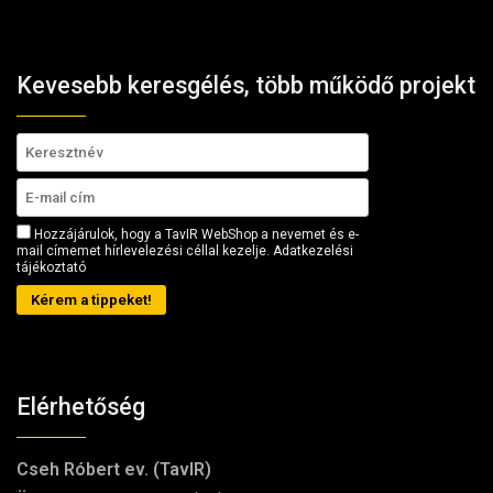
Kevesebb keresgélés, több működő projekt
Hozzájárulok, hogy a TavIR WebShop a nevemet és e-
mail címemet hírlevelezési céllal kezelje.
Adatkezelési
tájékoztató
Kérem a tippeket!
Elérhetőség
Cseh Róbert ev. (TavIR)