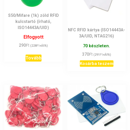
S50/Mifare (1k) zöld RFID
kulcstartó (írható,
ISO14443A/UID)
NFC RFID kártya (ISO14443A-
3A/UID, NTAG216)
Elfogyott
Ft
290
Ft
70 készleten.
(
228
+ÁFA)
Ft
370
Ft
(
291
+ÁFA)
Tovább
Kosárba teszem