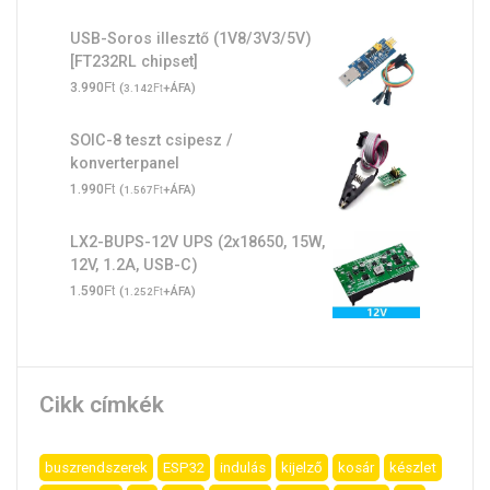
USB-Soros illesztő (1V8/3V3/5V)
[FT232RL chipset]
Ft
3.990
(
Ft
+ÁFA)
3.142
SOIC-8 teszt csipesz /
konverterpanel
Ft
1.990
(
Ft
+ÁFA)
1.567
LX2-BUPS-12V UPS (2x18650, 15W,
12V, 1.2A, USB-C)
Ft
1.590
(
Ft
+ÁFA)
1.252
Cikk címkék
buszrendszerek
ESP32
indulás
kijelző
kosár
készlet