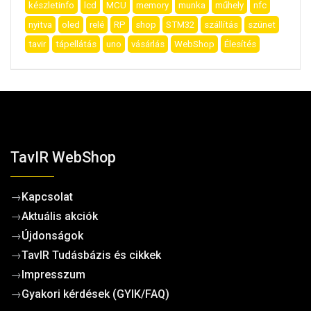
készletinfo
lcd
MCU
memory
munka
műhely
nfc
nyitva
oled
relé
RP
shop
STM32
szállítás
szünet
tavir
tápellátás
uno
vásárlás
WebShop
Élesítés
TavIR WebShop
→
Kapcsolat
→
Aktuális akciók
→
Újdonságok
→
TavIR Tudásbázis és cikkek
→
Impresszum
→
Gyakori kérdések (GYIK/FAQ)