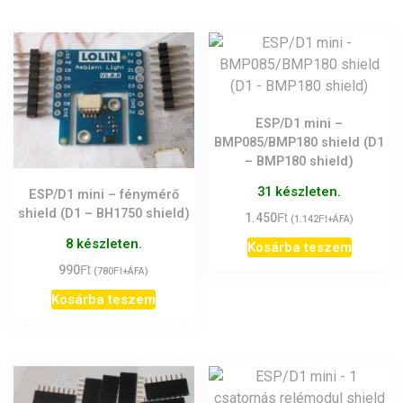
ESP/D1 mini –
BMP085/BMP180 shield (D1
– BMP180 shield)
31 készleten.
ESP/D1 mini – fénymérő
shield (D1 – BH1750 shield)
Ft
1.450
Ft
(
1.142
+ÁFA)
8 készleten.
Kosárba teszem
Ft
990
Ft
(
780
+ÁFA)
Kosárba teszem