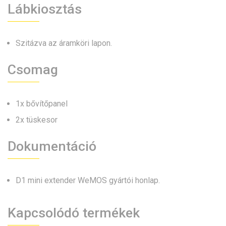
Lábkiosztás
Szitázva az áramköri lapon.
Csomag
1x bővítőpanel
2x tüskesor
Dokumentáció
D1 mini extender WeMOS gyártói honlap.
Kapcsolódó termékek