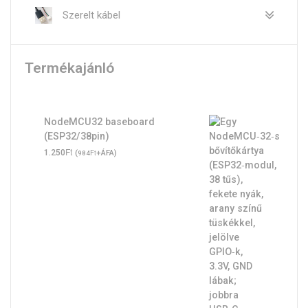
Szerelt kábel
Termékajánló
NodeMCU32 baseboard
(ESP32/38pin)
Ft
1.250
(
Ft
+ÁFA)
984