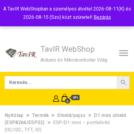
Tel:+36(20)99-23-781
Budapest, 1181, Szélmalom u. 13
A TavIR WebShopban a személyes átvétel 2026-08-11(K) és
E-Mail:shop@tavir.hu
2026-08-15 (Szo) közt szünetel!
Bezárás
TavIR WebShop
Arduino és Mikrokontroller Világ
0Ft
0
Nyitólap
Termék
Shield/pajzs
D1 mini shield
(ESP8266/ESP32)
ESP/D1 mini – portbővítő
(IIC/I2C, TFT, IO)