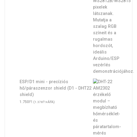
ESP/D1 mini - precíziós
hő/páraszenzor shield (D1 - DHT22
shield)
Ft
1.750
(
Ft
+ÁFA)
1.378