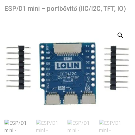
ESP/D1 mini – portbővítő (IIC/I2C, TFT, IO)