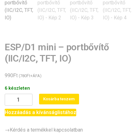
ESP/D1 mini – portbővítő
(IIC/I2C, TFT, IO)
Ft
990
Ft
(
780
+ÁFA)
6 készleten
ESP/D1
Kosárba teszem
mini
-
Hozzáadás a kívánságlistához
portbővítő
(IIC/I2C,
→Kérdés a termékkel kapcsolatban
TFT,