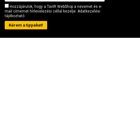
Hozzájárulok, hogy a TavIR WebShop a nevemet és e-
mail címemet hírlevelezési céllal kezelje.
Adatkezelési
tájékoztató
Kérem a tippeket!
Elérhetőség
Kosárba teszem
Cseh Róbert ev. (TavIR)
Ügyfélszolgálat:
+36 (20) 99-23-781
E-mail:
shop (kukac) tavir (pont) hu
Iroda/telephely:
1181 Budapest, Szélmalom utca 13.