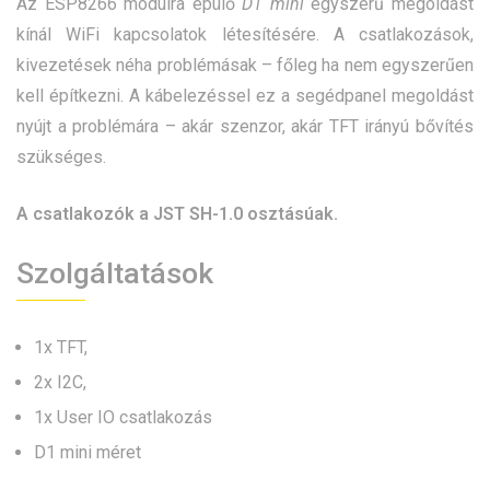
Az ESP8266 modulra épülő
D1 mini
egyszerű megoldást
kínál WiFi kapcsolatok létesítésére. A csatlakozások,
kivezetések néha problémásak – főleg ha nem egyszerűen
kell építkezni. A kábelezéssel ez a segédpanel megoldást
nyújt a problémára – akár szenzor, akár TFT irányú bővítés
szükséges.
A csatlakozók a JST SH-1.0 osztásúak.
Szolgáltatások
1x TFT,
2x I2C,
1x User IO csatlakozás
D1 mini méret