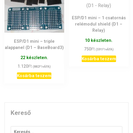
ESP/D1 mini – 1 csatornás
relémodul shield (D1 –
Relay)
10 készleten.
ESP/D1 mini – triple
alappanel (D1 – BaseBoard3)
Ft
750
Ft
(
591
+ÁFA)
22 készleten.
Kosárba teszem
Ft
1.120
Ft
(
882
+ÁFA)
Kosárba teszem
Kereső