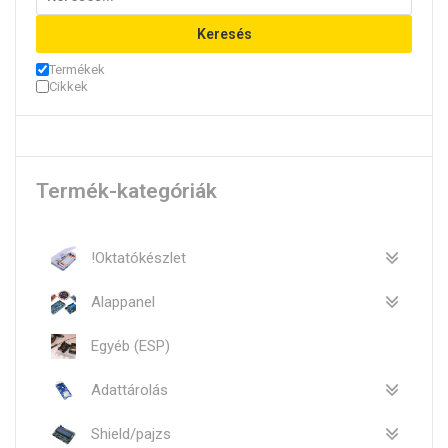
Keresés
Termékek
Cikkek
Termék-kategóriák
!Oktatókészlet
Alappanel
Egyéb (ESP)
Adattárolás
Shield/pajzs