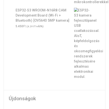
ESP32‑S3 WROOM-N16R8 CAM
Development Board (Wi‑Fi +
Bluetooth) [OV5640 5MP kamera]
Ft
5.450
(
Ft
+ÁFA)
4.291
Újdonságok