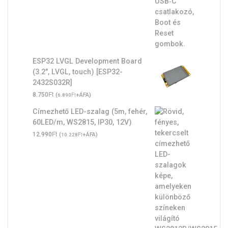
ESP32 LVGL Development Board
(3.2", LVGL, touch) [ESP32-
2432S032R]
Ft
8.750
(
Ft
+ÁFA)
6.890
Címezhető LED-szalag (5m, fehér,
60LED/m, WS2815, IP30, 12V)
Ft
12.990
(
Ft
+ÁFA)
10.228