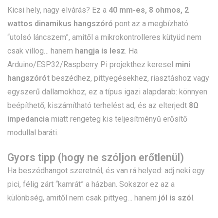
Kicsi hely, nagy elvárás? Ez a
40 mm-es, 8 ohmos, 2
wattos dinamikus hangszóró
pont az a megbízható
“utolsó láncszem”, amitől a mikrokontrolleres kütyüd nem
csak villog… hanem
hangja is lesz
. Ha
Arduino/ESP32/Raspberry Pi projekthez keresel
mini
hangszórót
beszédhez, pittyegésekhez, riasztáshoz vagy
egyszerű dallamokhoz, ez a típus igazi alapdarab: könnyen
beépíthető, kiszámítható terhelést ad, és az elterjedt
8Ω
impedancia
miatt rengeteg kis teljesítményű erősítő
modullal baráti.
Gyors tipp (hogy ne szóljon erőtlenül)
Ha beszédhangot szeretnél, és van rá helyed: adj neki egy
pici, félig zárt “kamrát” a házban. Sokszor ez az a
különbség, amitől nem csak pittyeg… hanem
jól is szól
.