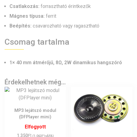
Csatlakozás:
forrasztható érintkezők
Mágnes típusa:
ferrit
Beépítés:
csavarozható vagy ragasztható
Csomag tartalma
1× 40 mm átmérőjű, 8Ω, 2W dinamikus hangszóró
Érdekelhetnek még…
MP3 lejátszó modul
(DFPlayer mini)
Elfogyott
Ft
1.350
Ft
(
1.063
+ÁFA)