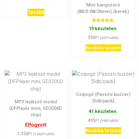
Mini hangszóró
(8R/0.5W/36mm) (kerek)
Tovább
Értékelés:
19 készleten.
5.00
/ 5
Ft
390
Ft
(
307
+ÁFA)
Kosárba teszem
Csipogó (Passzív buzzer)
[5db/pack]
MP3 lejátszó modul
(DFPlayer mini, GD3200D
41 készleten.
chip)
Ft
495
Ft
(
390
+ÁFA)
Elfogyott
Kosárba teszem
Ft
1.350
Ft
(
1.063
+ÁFA)