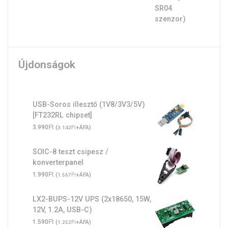
Újdonságok
USB-Soros illesztő (1V8/3V3/5V)
[FT232RL chipset]
Ft
3.990
(
Ft
+ÁFA)
3.142
SOIC-8 teszt csipesz /
konverterpanel
Ft
1.990
(
Ft
+ÁFA)
1.567
LX2-BUPS-12V UPS (2x18650, 15W,
12V, 1.2A, USB-C)
Ft
1.590
(
Ft
+ÁFA)
1.252