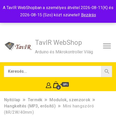
Tel:+36(20)99-23-781
Budapest, 1181, Szélmalom u. 13
A TavIR WebShopban a személyes átvétel 2026-08-11(K) és
E-Mail:shop@tavir.hu
2026-08-15 (Szo) közt szünetel!
Bezárás
TavIR WebShop
Arduino és Mikrokontroller Világ
0Ft
0
Nyitólap
Termék
Modulok, szenzorok
Hangkeltés (MP3, erősítő)
Mini hangszóró
(8R/2W/40mm)