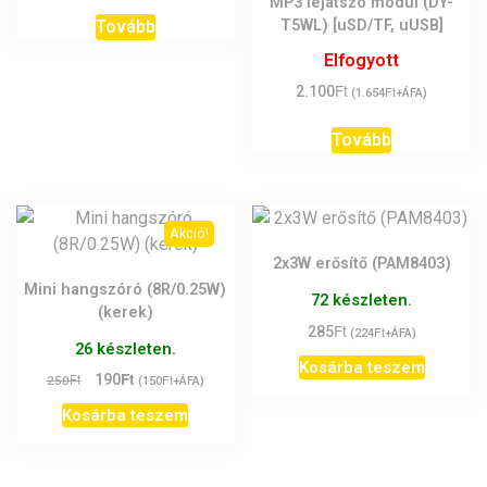
MP3 lejátszó modul (DY-
was:
is:
T5WL) [uSD/TF, uUSB]
Tovább
550Ft.
390Ft.
Elfogyott
Ft
2.100
Ft
(
1.654
+ÁFA)
Tovább
Akció!
2x3W erősítő (PAM8403)
Mini hangszóró (8R/0.25W)
72 készleten.
(kerek)
Ft
285
Ft
(
224
+ÁFA)
26 készleten.
Kosárba teszem
Ft
Original
Current
Ft
190
Ft
250
(
150
+ÁFA)
price
price
Kosárba teszem
was:
is:
250Ft.
190Ft.