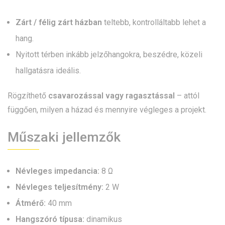
Zárt / félig zárt házban
teltebb, kontrolláltabb lehet a
hang.
Nyitott térben inkább jelzőhangokra, beszédre, közeli
hallgatásra ideális.
Rögzíthető
csavarozással vagy ragasztással
– attól
függően, milyen a házad és mennyire végleges a projekt.
Műszaki jellemzők
Névleges impedancia:
8 Ω
Névleges teljesítmény:
2 W
Átmérő:
40 mm
Hangszóró típusa:
dinamikus