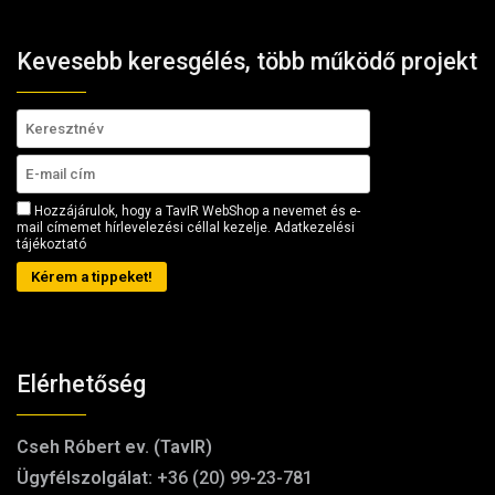
Kevesebb keresgélés, több működő projekt
Hozzájárulok, hogy a TavIR WebShop a nevemet és e-
mail címemet hírlevelezési céllal kezelje.
Adatkezelési
tájékoztató
Kérem a tippeket!
Elérhetőség
Cseh Róbert ev. (TavIR)
Ügyfélszolgálat:
+36 (20) 99-23-781