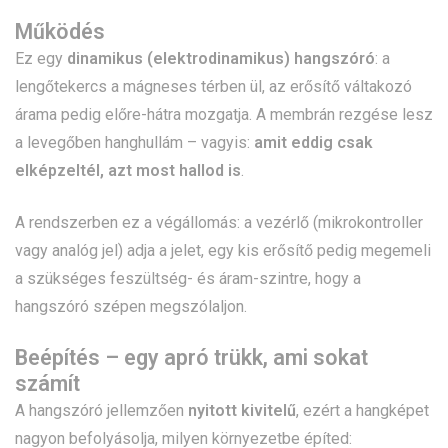
Működés
Ez egy
dinamikus (elektrodinamikus) hangszóró
: a
lengőtekercs a mágneses térben ül, az erősítő váltakozó
árama pedig előre-hátra mozgatja. A membrán rezgése lesz
a levegőben hanghullám – vagyis:
amit eddig csak
elképzeltél, azt most hallod is
.
A rendszerben ez a végállomás: a vezérlő (mikrokontroller
vagy analóg jel) adja a jelet, egy kis erősítő pedig megemeli
a szükséges feszültség- és áram-szintre, hogy a
hangszóró szépen megszólaljon.
Beépítés – egy apró trükk, ami sokat
számít
A hangszóró jellemzően
nyitott kivitelű
, ezért a hangképet
nagyon befolyásolja, milyen környezetbe építed: