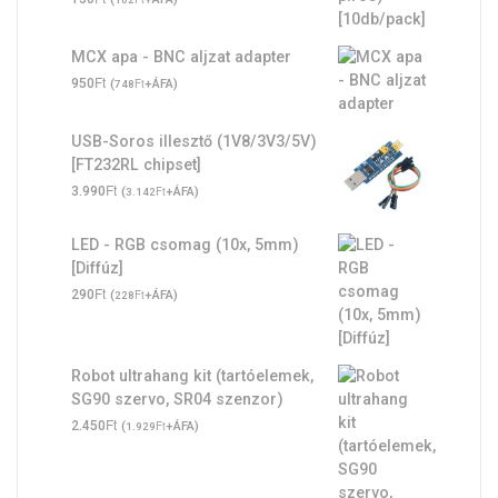
MCX apa - BNC aljzat adapter
Ft
950
(
Ft
+ÁFA)
748
USB-Soros illesztő (1V8/3V3/5V)
[FT232RL chipset]
Ft
3.990
(
Ft
+ÁFA)
3.142
LED - RGB csomag (10x, 5mm)
[Diffúz]
Ft
290
(
Ft
+ÁFA)
228
Robot ultrahang kit (tartóelemek,
SG90 szervo, SR04 szenzor)
Ft
2.450
(
Ft
+ÁFA)
1.929