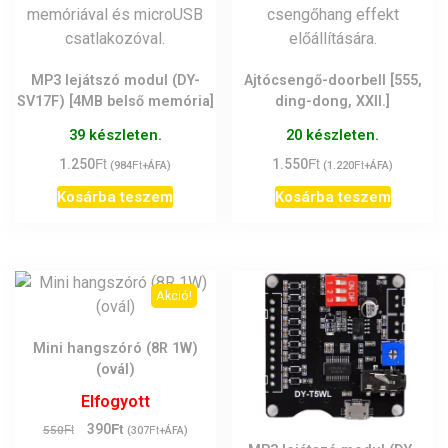
MP3 lejátszó modul (DY-
Ajtócsengő-doorbell [555,
SV17F) [4MB belső memória]
ding-dong, XXII.]
39 készleten.
20 készleten.
Ft
Ft
1.250
Ft
1.550
Ft
(
984
+ÁFA)
(
1.220
+ÁFA)
Kosárba teszem
Kosárba teszem
Akció!
Mini hangszóró (8R 1W)
(ovál)
Elfogyott
Ft
Original
Current
Ft
390
Ft
550
(
307
+ÁFA)
price
price