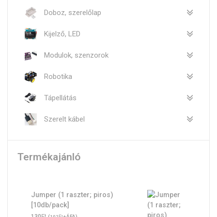
Doboz, szerelőlap
Kijelző, LED
Modulok, szenzorok
Robotika
Tápellátás
Szerelt kábel
Termékajánló
Jumper (1 raszter; piros)
[10db/pack]
Ft
130
(
Ft
+ÁFA)
102