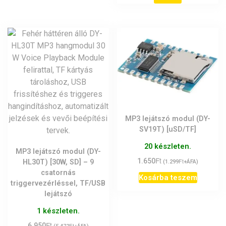
MP3 lejátszó modul (DY-
SV19T) [uSD/TF]
20 készleten.
MP3 lejátszó modul (DY-
Ft
1.650
Ft
HL30T) [30W, SD] – 9
(
1.299
+ÁFA)
csatornás
Kosárba teszem
triggervezérléssel, TF/USB
lejátszó
1 készleten.
Ft
6.950
Ft