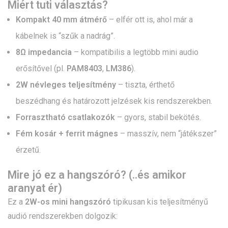
Miért tuti választás?
Kompakt 40 mm átmérő
– elfér ott is, ahol már a
kábelnek is “szűk a nadrág”.
8Ω impedancia
– kompatibilis a legtöbb mini audio
erősítővel (pl.
PAM8403
,
LM386
).
2W névleges teljesítmény
– tiszta, érthető
beszédhang és határozott jelzések kis rendszerekben.
Forrasztható csatlakozók
– gyors, stabil bekötés.
Fém kosár + ferrit mágnes
– masszív, nem “játékszer”
érzetű.
Mire jó ez a hangszóró? (..és amikor
aranyat ér)
Ez a
2W-os mini hangszóró
tipikusan kis teljesítményű
audió rendszerekben dolgozik: