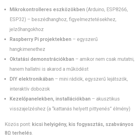
Mikrokontrolleres eszközökben
(Arduino, ESP8266,
ESP32) – beszédhanghoz, figyelmeztetésekhez,
jelzőhangokhoz
Raspberry Pi projektekben
– egyszerű
hangkimenethez
Oktatási demonstrációkban
– amikor nem csak mutatni,
hanem hallatni is akarod a működést
DIY elektronikában
– mini rádiók, egyszerű lejátszók,
interaktív dobozok
Kezelőpanelekben, installációkban
– akusztikus
visszajelzéshez (a “kattanás helyett pittyenés” élmény)
Közös pont:
kicsi helyigény, kis fogyasztás, szabványos
8Ω terhelés
.