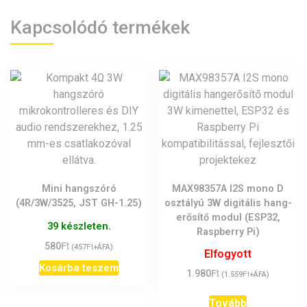
Kapcsolódó termékek
Mini hangszóró
MAX98357A I2S mono D
(4R/3W/3525, JST GH-1.25)
osztályú 3W digitális hang­
erősítő modul (ESP32,
39 készleten.
Raspberry Pi)
Ft
580
Ft
(
457
+ÁFA)
Elfogyott
Kosárba teszem
Ft
1.980
Ft
(
1.559
+ÁFA)
Tovább