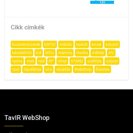
Cikk címkék
buszrendszerek
ESP32
indulás
kijelző
kosár
készlet
készletinfo
lcd
MCU
memory
munka
műhely
nfc
nyitva
oled
relé
RP
shop
STM32
szállítás
szünet
tavir
tápellátás
uno
vásárlás
WebShop
Élesítés
TavIR WebShop