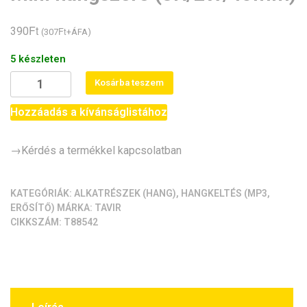
Ft
390
Ft
(
307
+ÁFA)
5 készleten
Mini
Kosárba teszem
hangszóró
(8R/2W/40mm)
Hozzáadás a kívánságlistához
mennyiség
→Kérdés a termékkel kapcsolatban
KATEGÓRIÁK:
ALKATRÉSZEK (HANG)
,
HANGKELTÉS (MP3,
ERŐSÍTŐ)
MÁRKA:
TAVIR
CIKKSZÁM:
T88542