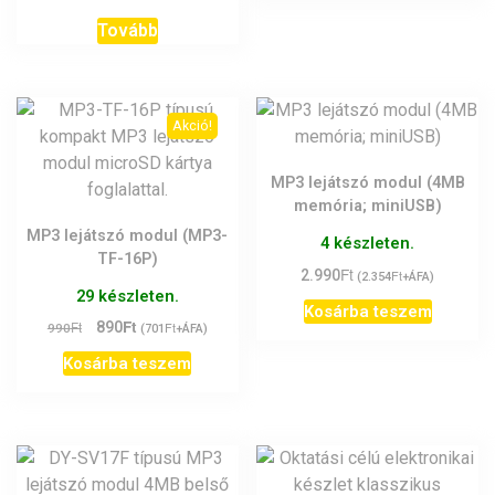
Tovább
Akció!
MP3 lejátszó modul (4MB
memória; miniUSB)
MP3 lejátszó modul (MP3-
4 készleten.
TF-16P)
Ft
2.990
Ft
(
2.354
+ÁFA)
29 készleten.
Kosárba teszem
Ft
Original
Current
Ft
890
Ft
990
(
701
+ÁFA)
price
price
Kosárba teszem
was:
is:
990Ft.
890Ft.