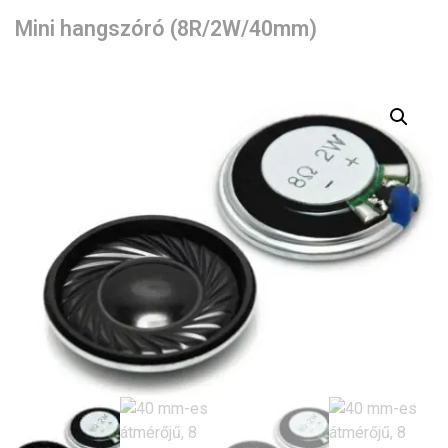
Mini hangszóró (8R/2W/40mm)