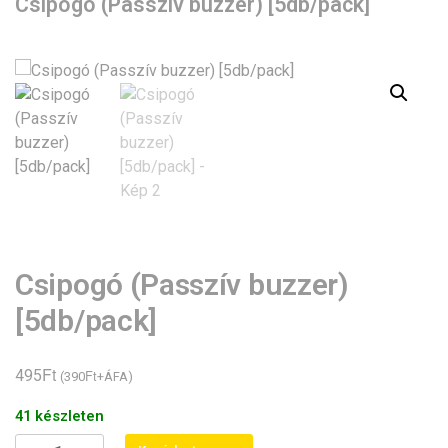
Csipogó (Passzív buzzer) [5db/pack]
Csipogó (Passzív buzzer)
[5db/pack]
Ft
495
Ft
(
390
+ÁFA)
41 készleten
Csipogó