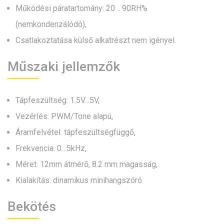
Működési páratartomány: 20 .. 90RH%
(nemkondenzálódó),
Csatlakoztatása külső alkatrészt nem igényel.
Műszaki jellemzők
Tápfeszültség: 1.5V…5V,
Vezérlés: PWM/Tone alapú,
Áramfelvétel: tápfeszültségfüggő,
Frekvencia: 0…5kHz,
Méret: 12mm átmérő, 8.2 mm magasság,
Kialakítás: dinamikus minihangszóró.
Bekötés