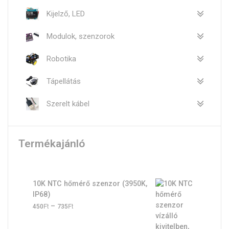
Kijelző, LED
Modulok, szenzorok
Robotika
Tápellátás
Szerelt kábel
Termékajánló
10K NTC hőmérő szenzor (3950K,
IP68)
Ft
Ft
Ártartomány:
–
450
735
450Ft
-