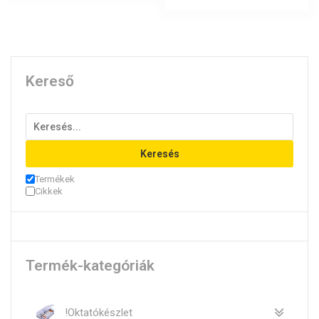
250Ft.
190Ft.
Kereső
Keresés
Termékek
Cikkek
Termék-kategóriák
!Oktatókészlet