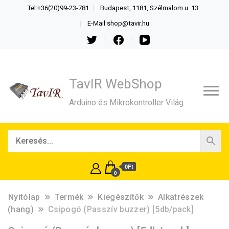
Tel:+36(20)99-23-781
Budapest, 1181, Szélmalom u. 13
E-Mail:shop@tavir.hu
TavIR WebShop
Arduino és Mikrokontroller Világ
0Ft
0
Nyitólap
Termék
Kiegészítők
Alkatrészek
(hang)
Csipogó (Passzív buzzer) [5db/pack]