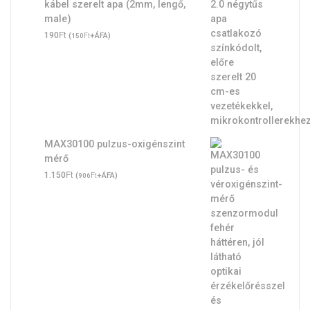
kábel szerelt apa (2mm, lengő,
male)
Ft
190
(
Ft
+ÁFA)
150
MAX30100 pulzus-oxigénszint
mérő
Ft
1.150
(
Ft
+ÁFA)
906