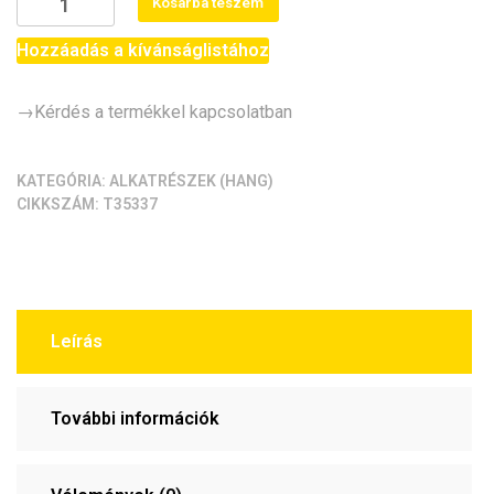
Kosárba teszem
(Passzív
buzzer)
Hozzáadás a kívánságlistához
[5db/pack]
mennyiség
→Kérdés a termékkel kapcsolatban
KATEGÓRIA:
ALKATRÉSZEK (HANG)
CIKKSZÁM:
T35337
Leírás
További információk