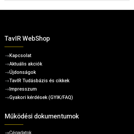
TavIR WebShop
→
Kapcsolat
→
Aktuális akciók
→
Újdonságok
→
TavIR Tudásbázis és cikkek
→
Impresszum
→
Gyakori kérdések (GYIK/FAQ)
Működési dokumentumok
→
Cégadatok