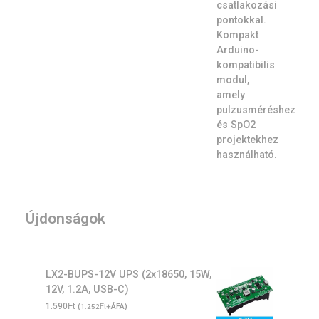
Újdonságok
LX2-BUPS-12V UPS (2x18650, 15W,
12V, 1.2A, USB-C)
Ft
1.590
(
Ft
+ÁFA)
1.252