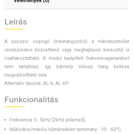
Vélemények (0)
Leírás
A passzív csipogó (minihangszóró) a mikrokontroller
rendszerekre közvetlenül vagy meghajtáson keresztül is
csatlakoztatható. A modul beépített frekvenciagenerátort
nem tartalmaz, így bármely tónusú hang keltése
megvalósítható vele.
Alternatív típusok: AL-6, AL-6P.
Funkcionalitás
Frekvencia: 0…5kHz [2kHz jellemző],
Működési/mérési hőmérséklet-tartomány: -10 .. 60°C,