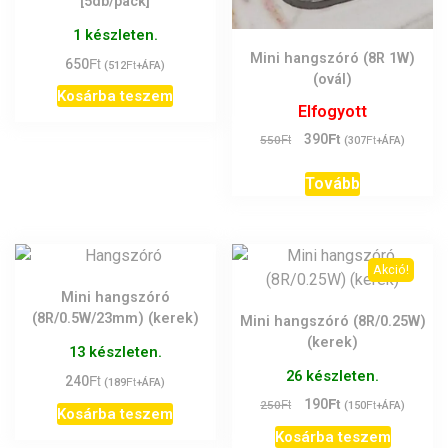
[5db/pack]
1 készleten.
Mini hangszóró (8R 1W)
Ft
650
Ft
(
512
+ÁFA)
(ovál)
Kosárba teszem
Elfogyott
Ft
Original
Current
Ft
390
Ft
550
(
307
+ÁFA)
price
price
was:
is:
Tovább
550Ft.
390Ft.
Akció!
Mini hangszóró
(8R/0.5W/23mm) (kerek)
Mini hangszóró (8R/0.25W)
(kerek)
13 készleten.
26 készleten.
Ft
240
Ft
(
189
+ÁFA)
Ft
Original
Current
Ft
190
Ft
250
(
150
+ÁFA)
Kosárba teszem
price
price
Kosárba teszem
was:
is: