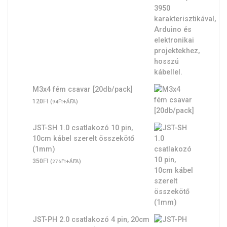
735Ft
M3x4 fém csavar [20db/pack]
Ft
120
(
Ft
+ÁFA)
94
JST-SH 1.0 csatlakozó 10 pin,
10cm kábel szerelt összekötő
(1mm)
Ft
350
(
Ft
+ÁFA)
276
JST-PH 2.0 csatlakozó 4 pin, 20cm