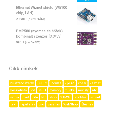
Ethernet Wiznet shield (W5100
chip, LAN)
Ft
2.890
(
Ft
+ÁFA)
2.276
BMP580 (nyomás és hőfok)
kombinált szenzor [3.3/5V]
Ft
990
(
Ft
+ÁFA)
780
Cikk címkék
buszrendszerek
ESP32
indulás
kijelző
kosár
készlet
készletinfo
lcd
MCU
memory
munka
műhely
nfc
nyitva
oled
relé
RP
shop
STM32
szállítás
szünet
tavir
tápellátás
uno
vásárlás
WebShop
Élesítés