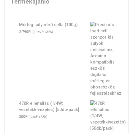
Termékajánló
Mérleg súlymérő cella (100g)
Ft
2.790
(
Ft
+ÁFA)
2.197
470R ellenállás (1/4W;
vezetékkivezetés) [50db/pack]
Ft
300
(
Ft
+ÁFA)
236