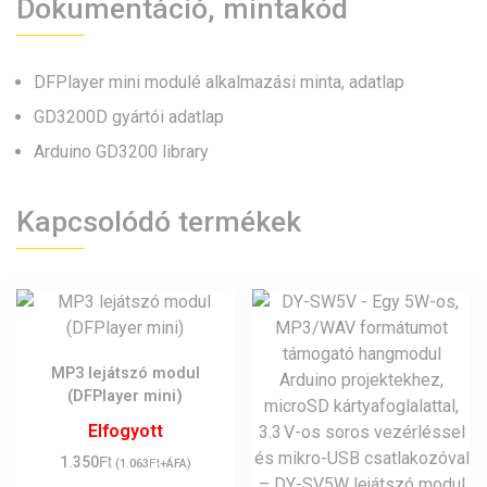
Dokumentáció, mintakód
DFPlayer mini modulé alkalmazási minta, adatlap
GD3200D gyártói adatlap
Arduino GD3200 library
Kapcsolódó termékek
MP3 lejátszó modul
(DFPlayer mini)
Elfogyott
Ft
1.350
Ft
(
1.063
+ÁFA)