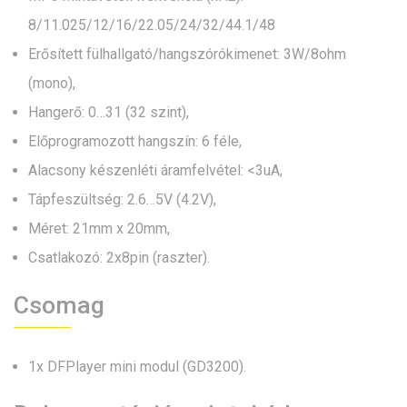
8/11.025/12/16/22.05/24/32/44.1/48
Erősített fülhallgató/hangszórókimenet: 3W/8ohm
(mono),
Hangerő: 0…31 (32 szint),
Előprogramozott hangszín: 6 féle,
Alacsony készenléti áramfelvétel: <3uA,
Tápfeszültség: 2.6…5V (4.2V),
Méret: 21mm x 20mm,
Csatlakozó: 2x8pin (raszter).
Csomag
1x DFPlayer mini modul (GD3200).