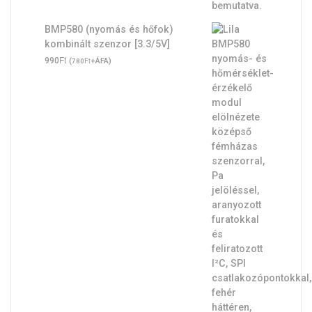
BMP580 (nyomás és hőfok)
kombinált szenzor [3.3/5V]
Ft
990
(
Ft
+ÁFA)
780