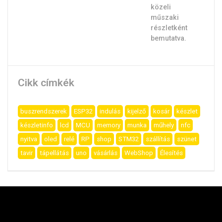
Cikk címkék
buszrendszerek
ESP32
indulás
kijelző
kosár
készlet
készletinfo
lcd
MCU
memory
munka
műhely
nfc
nyitva
oled
relé
RP
shop
STM32
szállítás
szünet
tavir
tápellátás
uno
vásárlás
WebShop
Élesítés