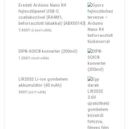
Eredeti Arduino Nano R4
fejlesztőpanel USB-C
csatlakozóval (RA4M1,
beforrasztott lábakkal) [ABX00143]
Ft
7.450
(
Ft
+ÁFA)
5.866
DIP8-SOIC8 konverter (200mil)
Ft
1.250
(
Ft
+ÁFA)
984
LIR2032 Li-ion gombelem
akkumulátor (40 mAh)
Ft
390
(
Ft
+ÁFA)
307