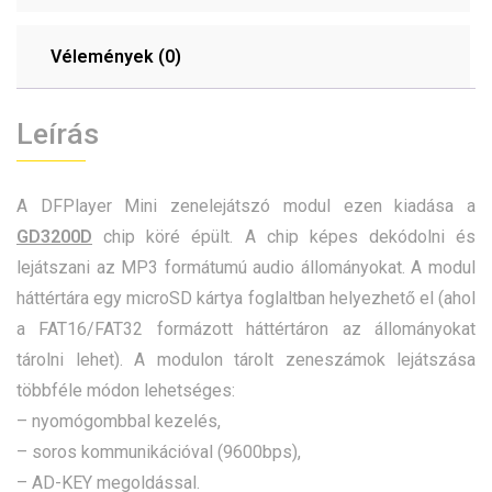
Vélemények (0)
Leírás
A DFPlayer Mini zenelejátszó modul ezen kiadása a
GD3200D
chip köré épült. A chip képes dekódolni és
lejátszani az MP3 formátumú audio állományokat. A modul
háttértára egy microSD kártya foglaltban helyezhető el (ahol
a FAT16/FAT32 formázott háttértáron az állományokat
tárolni lehet). A modulon tárolt zeneszámok lejátszása
többféle módon lehetséges:
– nyomógombbal kezelés,
– soros kommunikációval (9600bps),
– AD-KEY megoldással.