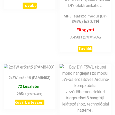
Tovább
MP3 lejátszó modul (DY-
SV5W) [uSD/TF]
Elfogyott
Ft
3.450
Ft
(
2.717
+ÁFA)
Tovább
2x3W erősítő (PAM8403)
72 készleten.
Ft
285
Ft
(
224
+ÁFA)
Kosárba teszem