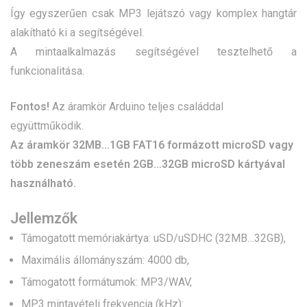
Így egyszerűen csak MP3 lejátszó vagy komplex hangtár
alakítható ki a segítségével.
A mintaalkalmazás segítségével tesztelhető a
funkcionalitása.
Fontos!
Az áramkör Arduino teljes családdal
együttműködik.
Az áramkör 32MB…1GB FAT16 formázott microSD vagy
több zeneszám esetén 2GB…32GB microSD kártyával
használható.
Jellemzők
Támogatott memóriakártya: uSD/uSDHC (32MB…32GB),
Maximális állományszám: 4000 db,
Támogatott formátumok: MP3/WAV,
MP3 mintavételi frekvencia (kHz):