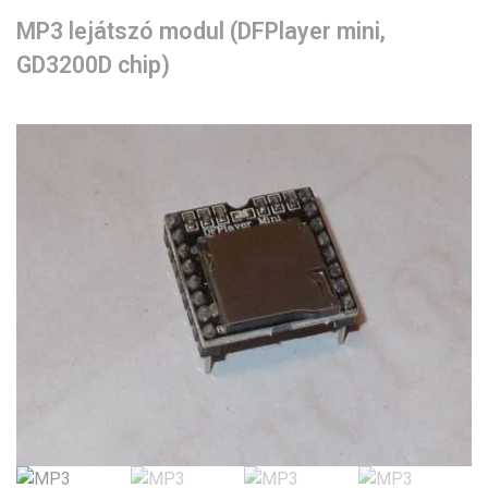
MP3 lejátszó modul (DFPlayer mini,
GD3200D chip)