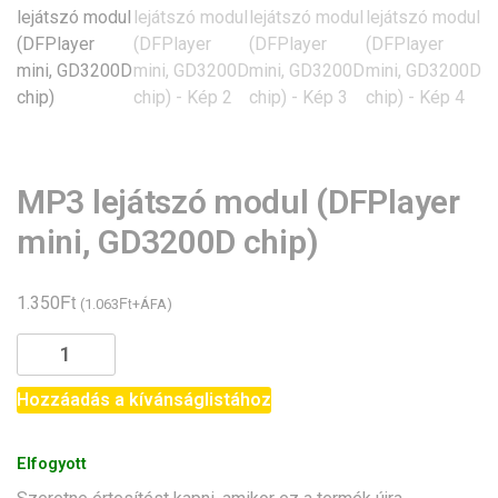
MP3 lejátszó modul (DFPlayer
mini, GD3200D chip)
Ft
1.350
Ft
(
1.063
+ÁFA)
MP3
lejátszó
modul
Hozzáadás a kívánságlistához
(DFPlayer
mini,
Elfogyott
GD3200D