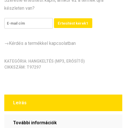
Szeretne értesítést kapni, amikor ez a termék újra
chip)
készleten van?
mennyiség
Értesítést kérek1
→Kérdés a termékkel kapcsolatban
KATEGÓRIA:
HANGKELTÉS (MP3, ERŐSÍTŐ)
CIKKSZÁM:
T97297
Leírás
További információk