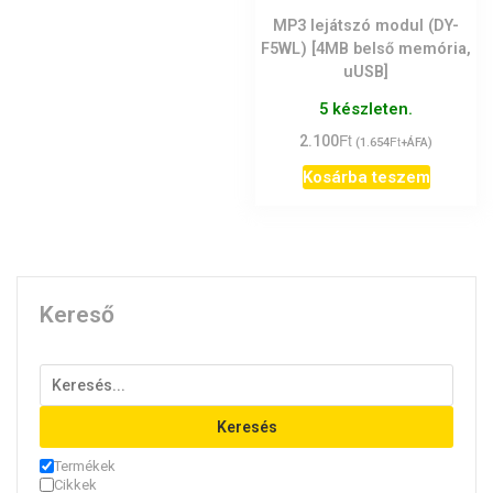
MP3 lejátszó modul (DY-
F5WL) [4MB belső memória,
uUSB]
5 készleten.
Ft
2.100
Ft
(
1.654
+ÁFA)
Kosárba teszem
Kereső
Keresés
Termékek
Cikkek