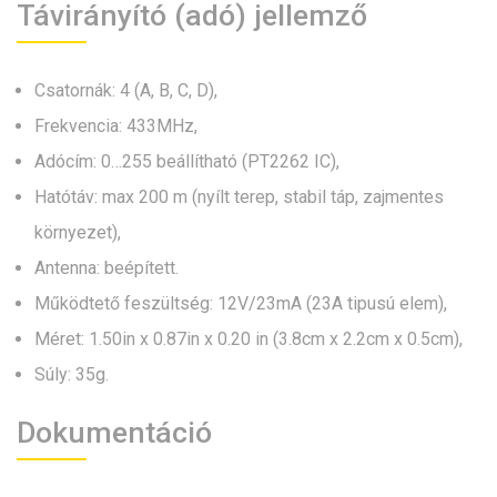
Távirányító (adó) jellemző
Csatornák: 4 (A, B, C, D),
Frekvencia: 433MHz,
Adócím: 0…255 beállítható (PT2262 IC),
Hatótáv: max 200 m (nyílt terep, stabil táp, zajmentes
környezet),
Antenna: beépített.
Működtető feszültség: 12V/23mA (23A tipusú elem),
Méret: 1.50in x 0.87in x 0.20 in (3.8cm x 2.2cm x 0.5cm),
Súly: 35g.
Dokumentáció