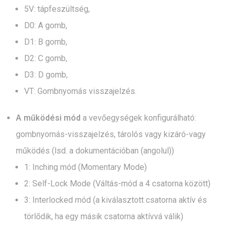
5V: tápfeszültség,
D0: A gomb,
D1: B gomb,
D2: C gomb,
D3: D gomb,
VT: Gombnyomás visszajelzés.
A működési mód
a vevőegységek konfigurálható:
gombnyomás-visszajelzés, tárolós vagy kizáró-vagy
működés (lsd. a dokumentációban (angolul))
1: Inching mód (Momentary Mode)
2: Self-Lock Mode (Váltás-mód a 4 csatorna között)
3: Interlocked mód (a kiválasztott csatorna aktív és
törlődik, ha egy másik csatorna aktívvá válik)