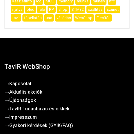
készletinfo
lcd
MCU
memory
munka
műhely
nfc
nyitva
oled
relé
RP
shop
STM32
szállítás
szünet
tavir
tápellátás
uno
vásárlás
WebShop
Élesítés
TavIR WebShop
→
Kapcsolat
→
Aktuális akciók
→
Újdonságok
→
TavIR Tudásbázis és cikkek
→
Impresszum
→
Gyakori kérdések (GYIK/FAQ)