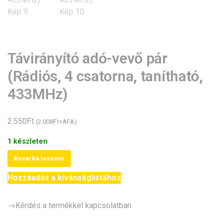
Távirányító adó-vevő pár
(Rádiós, 4 csatorna, tanítható,
433MHz)
Ft
2.550
Ft
(
2.008
+ÁFA)
1 készleten
Távirányító
Kosárba teszem
adó-
Hozzáadás a kívánságlistához
vevő
pár
(Rádiós,
→Kérdés a termékkel kapcsolatban
4