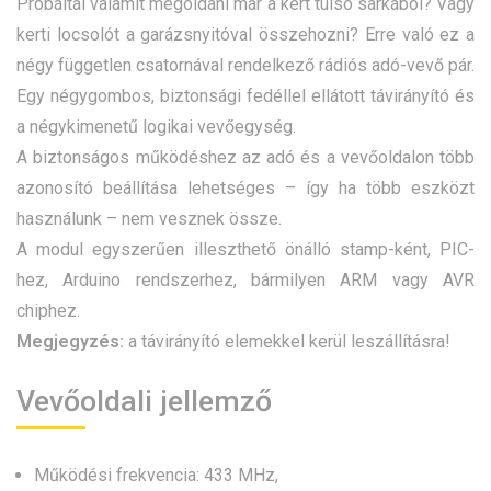
Próbáltál valamit megoldani már a kert túlsó sarkából? Vagy
kerti locsolót a garázsnyitóval összehozni? Erre való ez a
négy független csatornával rendelkező rádiós adó-vevő pár.
Egy négygombos, biztonsági fedéllel ellátott távirányító és
a négykimenetű logikai vevőegység.
A biztonságos működéshez az adó és a vevőoldalon több
azonosító beállítása lehetséges – így ha több eszközt
használunk – nem vesznek össze.
A modul egyszerűen illeszthető önálló stamp-ként, PIC-
hez, Arduino rendszerhez, bármilyen ARM vagy AVR
chiphez.
Megjegyzés:
a távirányító elemekkel kerül leszállításra!
Vevőoldali jellemző
Működési frekvencia: 433 MHz,