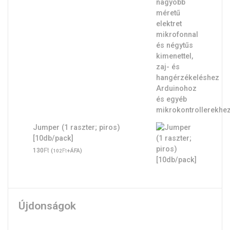
Jumper (1 raszter; piros)
[10db/pack]
Ft
130
(
Ft
+ÁFA)
102
Újdonságok