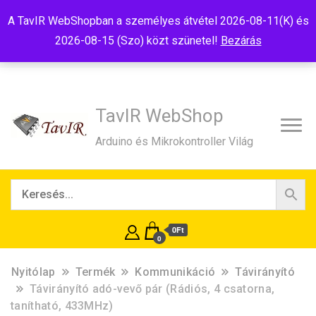
Tel:+36(20)99-23-781
Budapest, 1181, Szélmalom u. 13
A TavIR WebShopban a személyes átvétel 2026-08-11(K) és
E-Mail:shop@tavir.hu
2026-08-15 (Szo) közt szünetel!
Bezárás
TavIR WebShop
Arduino és Mikrokontroller Világ
0Ft
0
Nyitólap
Termék
Kommunikáció
Távirányító
Távirányító adó-vevő pár (Rádiós, 4 csatorna,
tanítható, 433MHz)