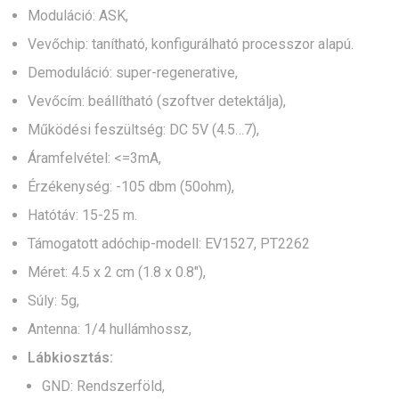
Moduláció: ASK,
Vevőchip: tanítható, konfigurálható processzor alapú.
Demoduláció: super-regenerative,
Vevőcím: beállítható (szoftver detektálja),
Működési feszültség: DC 5V (4.5…7),
Áramfelvétel: <=3mA,
Érzékenység: -105 dbm (50ohm),
Hatótáv: 15-25 m.
Támogatott adóchip-modell: EV1527, PT2262
Méret: 4.5 x 2 cm (1.8 x 0.8″),
Súly: 5g,
Antenna: 1/4 hullámhossz,
Lábkiosztás:
GND: Rendszerföld,