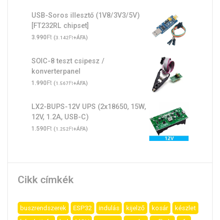
USB-Soros illesztő (1V8/3V3/5V)
[FT232RL chipset]
Ft
3.990
(
Ft
+ÁFA)
3.142
SOIC-8 teszt csipesz /
konverterpanel
Ft
1.990
(
Ft
+ÁFA)
1.567
LX2-BUPS-12V UPS (2x18650, 15W,
12V, 1.2A, USB-C)
Ft
1.590
(
Ft
+ÁFA)
1.252
Cikk címkék
buszrendszerek
ESP32
indulás
kijelző
kosár
készlet