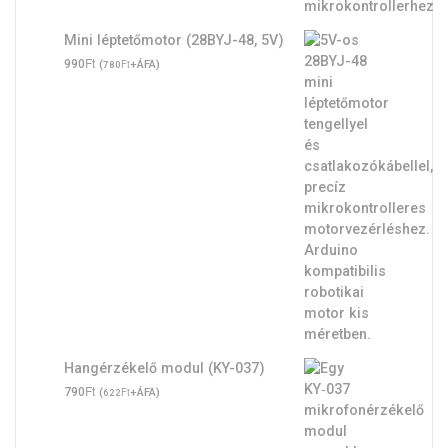
Mini léptetőmotor (28BYJ-48, 5V)
Ft
990
(
Ft
+ÁFA)
780
Hangérzékelő modul (KY-037)
Ft
790
(
Ft
+ÁFA)
622