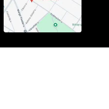
Elfogadott kártyák
Kosárba tesze
100% biztonság
A fizetés és az adatforgalom
256-bites TLS
titkosítással védett.