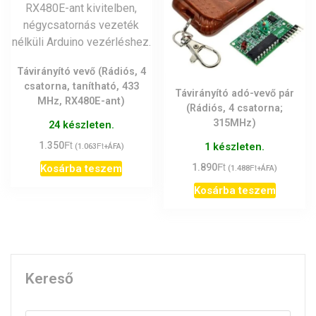
Távirányító vevő (Rádiós, 4
csatorna, tanítható, 433
Távirányító adó-vevő pár
MHz, RX480E-ant)
(Rádiós, 4 csatorna;
315MHz)
24 készleten.
Ft
1.350
Ft
1 készleten.
(
1.063
+ÁFA)
Ft
1.890
Ft
Kosárba teszem
(
1.488
+ÁFA)
Kosárba teszem
Kereső