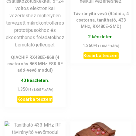
Távirányító vevő (Rádiós, 4
csatorna, tanítható, 433
MHz, RX480E-SMD)
2 készleten.
Ft
1.350
Ft
(
1.063
+ÁFA)
Kosárba teszem
QIACHIP RX480E-868 (4
csatornás 868 MHz FSK RF
adó-vevő modul)
40 készleten.
Ft
1.350
Ft
(
1.063
+ÁFA)
Kosárba teszem