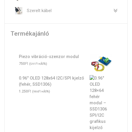
Szerelt kábel
Termékajánló
Piezo vibráció-szenzor modul
Ft
750
(
Ft
+ÁFA)
591
0.96" OLED 128x64 I2C/SPI kjelző
(fehér, SSD1306)
Ft
1.250
(
Ft
+ÁFA)
984