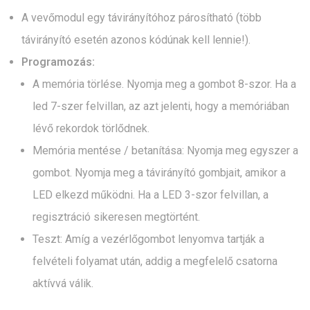
A vevőmodul egy távirányítóhoz párosítható (több
távirányító esetén azonos kódúnak kell lennie!).
Programozás:
A memória törlése. Nyomja meg a gombot 8-szor. Ha a
led 7-szer felvillan, az azt jelenti, hogy a memóriában
lévő rekordok törlődnek.
Memória mentése / betanítása: Nyomja meg egyszer a
gombot. Nyomja meg a távirányító gombjait, amikor a
LED elkezd működni. Ha a LED 3-szor felvillan, a
regisztráció sikeresen megtörtént.
Teszt: Amíg a vezérlőgombot lenyomva tartják a
felvételi folyamat után, addig a megfelelő csatorna
aktívvá válik.