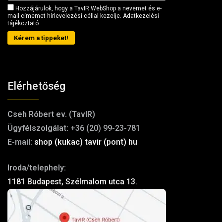
Hozzájárulok, hogy a TavIR WebShop a nevemet és e-
mail címemet hírlevelezési céllal kezelje.
Adatkezelési
tájékoztató
Kérem a tippeket!
Elérhetőség
Cseh Róbert ev. (TavIR)
Ügyfélszolgálat:
+36 (20) 99-23-781
E-mail:
shop (kukac) tavir (pont) hu
Iroda/telephely:
1181 Budapest, Szélmalom utca 13.