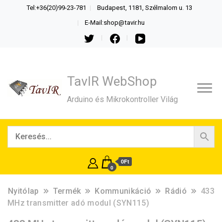
Tel:+36(20)99-23-781
Budapest, 1181, Szélmalom u. 13
E-Mail:shop@tavir.hu
TavIR WebShop
Arduino és Mikrokontroller Világ
0Ft
0
Nyitólap
Termék
Kommunikáció
Rádió
433
MHz transmitter adó modul (SYN115)