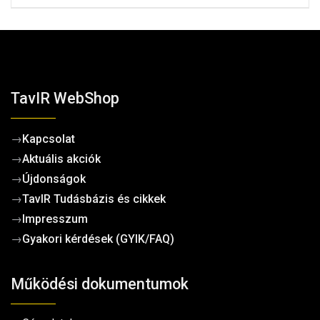
TavIR WebShop
→
Kapcsolat
→
Aktuális akciók
→
Újdonságok
→
TavIR Tudásbázis és cikkek
→
Impresszum
→
Gyakori kérdések (GYIK/FAQ)
Működési dokumentumok