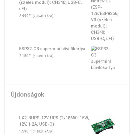
(széles modul); CH340; USB-C,
uFl)
Ft
2.990
(
Ft
+ÁFA)
2.354
ESP32-C3 supermini bővítőkártya
Ft
2.150
(
Ft
+ÁFA)
1.693
Újdonságok
LX2-BUPS-12V UPS (2x18650, 15W,
12V, 1.2A, USB-C)
Ft
1.590
(
Ft
+ÁFA)
1.252