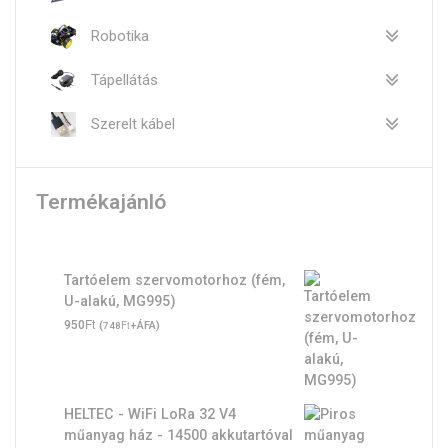
Robotika
Tápellátás
Szerelt kábel
Termékajánló
Tartóelem szervomotorhoz (fém,
U-alakú, MG995)
Ft
950
(
Ft
+ÁFA)
748
HELTEC - WiFi LoRa 32 V4
műanyag ház - 14500 akkutartóval