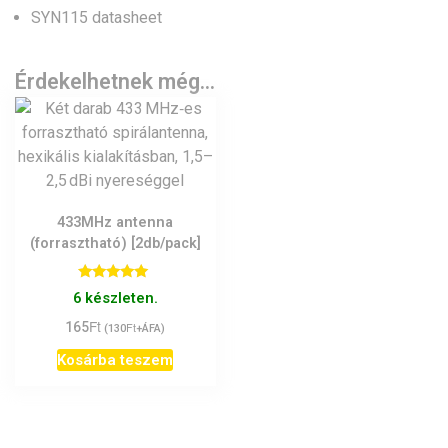
SYN115 datasheet
Érdekelhetnek még…
433MHz antenna
(forrasztható) [2db/pack]
Értékelés:
6 készleten.
5.00
/ 5
Ft
165
Ft
(
130
+ÁFA)
Kosárba teszem