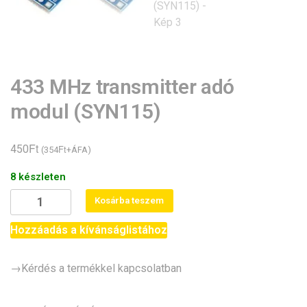
433 MHz transmitter adó
modul (SYN115)
Ft
450
Ft
(
354
+ÁFA)
8 készleten
433
Kosárba teszem
MHz
transmitter
Hozzáadás a kívánságlistához
adó
modul
→Kérdés a termékkel kapcsolatban
(SYN115)
mennyiség