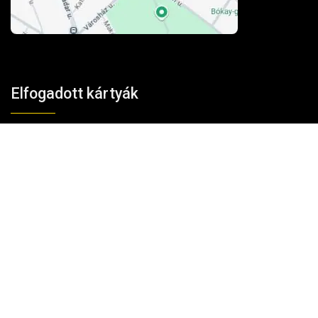
Elfogadott kártyák
Kosárba teszem
100% biztonság
A fizetés és az adatforgalom
256-bites TLS
titkosítással védett.
Vélemények
★★★★★
4,85/5
→Vásárlói vélemények a Google-on