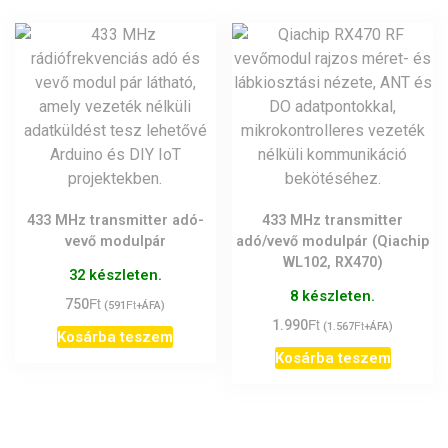
433 MHz transmitter adó-
433 MHz transmitter
vevő modulpár
adó/vevő modulpár (Qiachip
WL102, RX470)
32 készleten.
8 készleten.
Ft
750
Ft
(
591
+ÁFA)
Ft
1.990
Ft
(
1.567
+ÁFA)
Kosárba teszem
Kosárba teszem