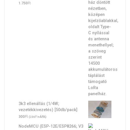
Ft
1.750
3k3 ellenállás (1/4W;
vezetékkivezetés) [50db/pack]
Ft
300
(
Ft
+ÁFA)
236
NodeMCU (ESP-12E/ESP8266; V3