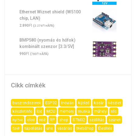
Ethernet Wiznet shield (W5100
chip, LAN)
Ft
2.890
(
Ft
+ÁFA)
2.276
BMP580 (nyomás és hőfok)
kombinált szenzor [3.3/5V]
Ft
990
(
Ft
+ÁFA)
780
Cikk címkék
buszrendszerek
ESP32
indulás
kijelző
kosár
készlet
készletinfo
lcd
MCU
memory
munka
műhely
nfc
nyitva
oled
relé
RP
shop
STM32
szállítás
szünet
tavir
tápellátás
uno
vásárlás
WebShop
Élesítés