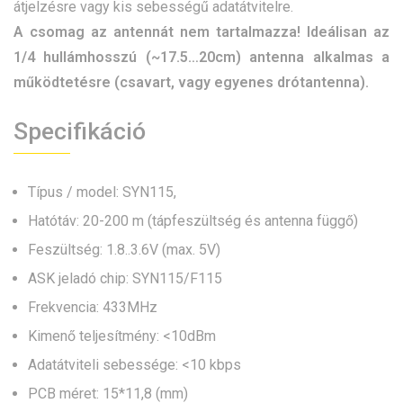
átjelzésre vagy kis sebességű adatátvitelre.
A csomag az antennát nem tartalmazza! Ideálisan az
1/4 hullámhosszú (~17.5…20cm) antenna alkalmas a
működtetésre (csavart, vagy egyenes drótantenna).
Specifikáció
Típus / model: SYN115,
Hatótáv: 20-200 m (tápfeszültség és antenna függő)
Feszültség: 1.8..3.6V (max. 5V)
ASK jeladó chip: SYN115/F115
Frekvencia: 433MHz
Kimenő teljesítmény: <10dBm
Adatátviteli sebessége: <10 kbps
PCB méret: 15*11,8 (mm)