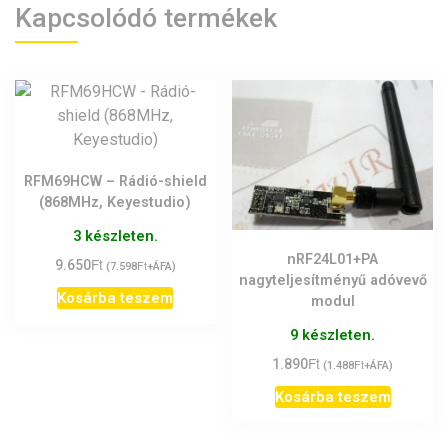
Kapcsolódó termékek
RFM69HCW – Rádió-shield
(868MHz, Keyestudio)
3 készleten.
nRF24L01+PA
Ft
9.650
Ft
(
7.598
+ÁFA)
nagyteljesítményű adóvevő
Kosárba teszem
modul
9 készleten.
Ft
1.890
Ft
(
1.488
+ÁFA)
Kosárba teszem