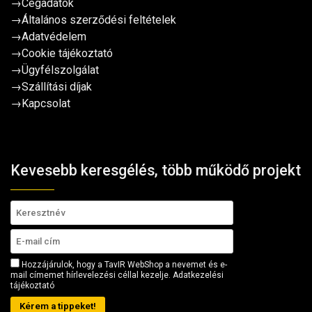
→
Cégadatok
→
Általános szerződési feltételek
→
Adatvédelem
→
Cookie tájékoztató
→
Ügyfélszolgálat
→
Szállítási díjak
→
Kapcsolat
Kevesebb keresgélés, több működő projekt
Hozzájárulok, hogy a TavIR WebShop a nevemet és e-
mail címemet hírlevelezési céllal kezelje.
Adatkezelési
tájékoztató
Kérem a tippeket!