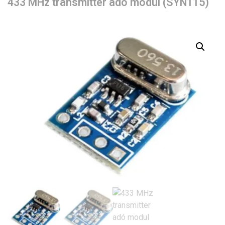
433 MHz transmitter adó modul (SYN115)