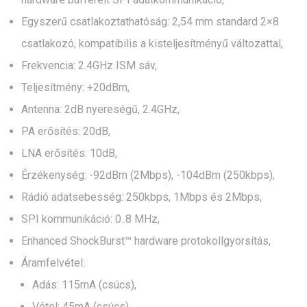
Egyszerű csatlakoztathatóság: 2,54 mm standard 2×8
csatlakozó, kompatibilis a kisteljesítményű változattal,
Frekvencia: 2.4GHz ISM sáv,
Teljesítmény: +20dBm,
Antenna: 2dB nyereségű, 2.4GHz,
PA erősítés: 20dB,
LNA erősítés: 10dB,
Érzékenység: -92dBm (2Mbps), -104dBm (250kbps),
Rádió adatsebesség: 250kbps, 1Mbps és 2Mbps,
SPI kommunikáció: 0..8 MHz,
Enhanced ShockBurst™ hardware protokollgyorsítás,
Áramfelvétel:
Adás: 115mA (csúcs),
Vétel: 45mA (csúcs),