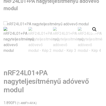
nRF24L01+PA nagyteljesítményű adóvevő
modul
nRF24L01+PA
nagyteljesítményű adóvevő
modul
Ft
1.890
Ft
(
1.488
+ÁFA)