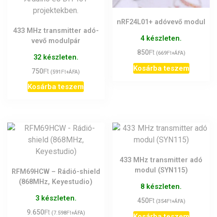
nRF24L01+ adóvevő modul
433 MHz transmitter adó-
4 készleten.
vevő modulpár
Ft
850
Ft
(
669
+ÁFA)
32 készleten.
Kosárba teszem
Ft
750
Ft
(
591
+ÁFA)
Kosárba teszem
433 MHz transmitter adó
modul (SYN115)
RFM69HCW – Rádió-shield
(868MHz, Keyestudio)
8 készleten.
3 készleten.
Ft
450
Ft
(
354
+ÁFA)
Ft
9.650
Ft
(
7.598
+ÁFA)
Kosárba teszem