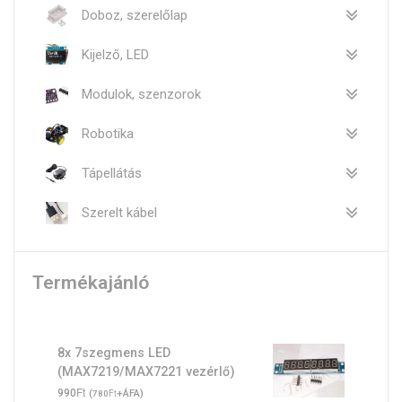
Doboz, szerelőlap
Kijelző, LED
Modulok, szenzorok
Robotika
Tápellátás
Szerelt kábel
Termékajánló
8x 7szegmens LED
(MAX7219/MAX7221 vezérlő)
Ft
990
(
Ft
+ÁFA)
780