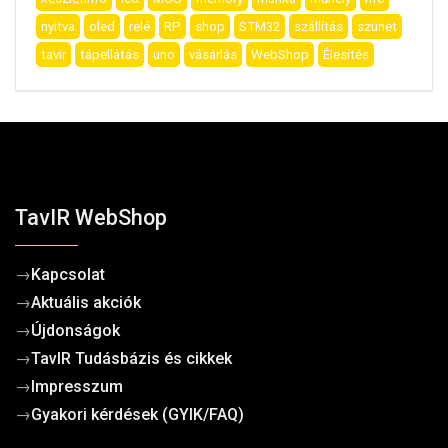
nyitva
oled
relé
RP
shop
STM32
szállítás
szünet
tavir
tápellátás
uno
vásárlás
WebShop
Élesítés
TavIR WebShop
→
Kapcsolat
→
Aktuális akciók
→
Újdonságok
→
TavIR Tudásbázis és cikkek
→
Impresszum
→
Gyakori kérdések (GYIK/FAQ)