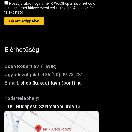
Hozzájárulok, hogy a TavIR WebShop a nevemet és e-
mail címemet hírlevelezési céllal kezelje.
Adatkezelési
tájékoztató
Kérem a tippeket!
Elérhetőség
Cseh Róbert ev. (TavIR)
Ügyfélszolgálat:
+36 (20) 99-23-781
E-mail:
shop (kukac) tavir (pont) hu
Iroda/telephely:
1181 Budapest, Szélmalom utca 13.