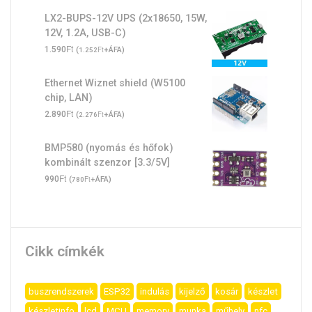
LX2-BUPS-12V UPS (2x18650, 15W,
12V, 1.2A, USB-C)
Ft
1.590
(
Ft
+ÁFA)
1.252
Ethernet Wiznet shield (W5100
chip, LAN)
Ft
2.890
(
Ft
+ÁFA)
2.276
BMP580 (nyomás és hőfok)
kombinált szenzor [3.3/5V]
Ft
990
(
Ft
+ÁFA)
780
Cikk címkék
buszrendszerek
ESP32
indulás
kijelző
kosár
készlet
készletinfo
lcd
MCU
memory
munka
műhely
nfc