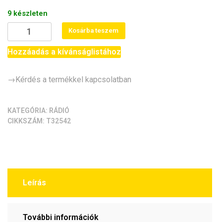
9 készleten
nRF24L01+PA
Kosárba teszem
nagyteljesítményű
adóvevő
Hozzáadás a kívánságlistához
modul
mennyiség
→Kérdés a termékkel kapcsolatban
KATEGÓRIA:
RÁDIÓ
CIKKSZÁM:
T32542
Leírás
További információk