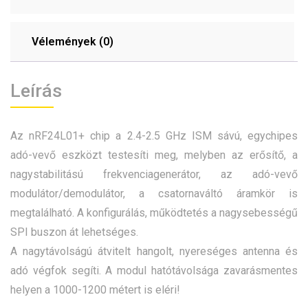
Vélemények (0)
Leírás
Az nRF24L01+ chip a 2.4-2.5 GHz ISM sávú, egychipes
adó-vevő eszközt testesíti meg, melyben az erősítő, a
nagystabilitású frekvenciagenerátor, az adó-vevő
modulátor/demodulátor, a csatornaváltó áramkör is
megtalálható. A konfigurálás, működtetés a nagysebességű
SPI buszon át lehetséges.
A nagytávolságú átvitelt hangolt, nyereséges antenna és
adó végfok segíti. A modul hatótávolsága zavarásmentes
helyen a 1000-1200 métert is eléri!