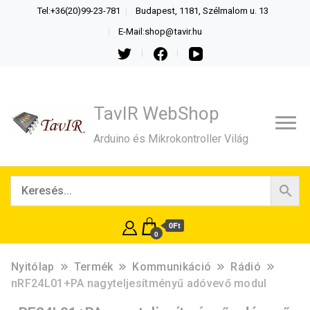
Tel:+36(20)99-23-781
Budapest, 1181, Szélmalom u. 13
E-Mail:shop@tavir.hu
TavIR WebShop
Arduino és Mikrokontroller Világ
0Ft
0
Nyitólap
Termék
Kommunikáció
Rádió
nRF24L01+PA nagyteljesítményű adóvevő modul