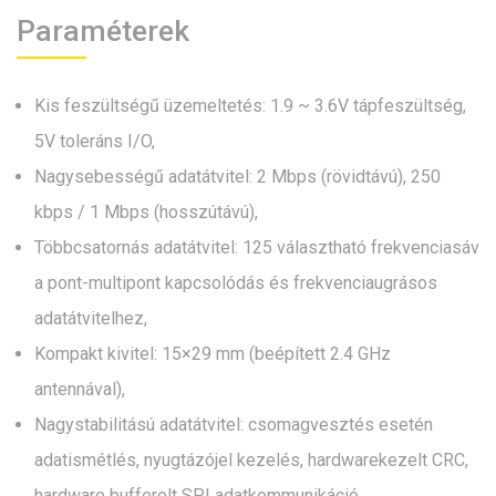
Paraméterek
Kis feszültségű üzemeltetés: 1.9 ~ 3.6V tápfeszültség,
5V toleráns I/O,
Nagysebességű adatátvitel: 2 Mbps (rövidtávú), 250
kbps / 1 Mbps (hosszútávú),
Többcsatornás adatátvitel: 125 választható frekvenciasáv
a pont-multipont kapcsolódás és frekvenciaugrásos
adatátvitelhez,
Kompakt kivitel: 15×29 mm (beépített 2.4 GHz
antennával),
Nagystabilitású adatátvitel: csomagvesztés esetén
adatismétlés, nyugtázójel kezelés, hardwarekezelt CRC,
hardware bufferelt SPI adatkommunikáció,