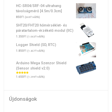
HC-SR04/SRF-04 ultrahang
távolságmérő [4.5m/0.3cm]
Ft
850
(
Ft
+ÁFA)
669
SHT20/FHT20 hőmérséklet- és
páratartalom-érzékelő modul (IIC)
Ft
1.350
(
Ft
+ÁFA)
1.063
Logger Shield (SD, RTC)
Ft
1.850
(
Ft
+ÁFA)
1.457
Arduino Mega Szenzor Shield
(Sensor shield v2.0)
Ft
Értékelés:
1.650
(
Ft
+ÁFA)
1.299
5.00
/ 5
Újdonságok