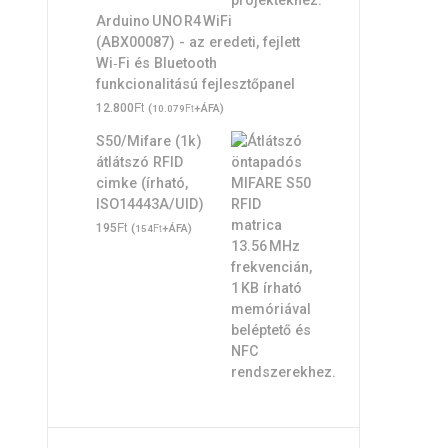
Arduino UNO R4 WiFi
(ABX00087) - az eredeti, fejlett
Wi‑Fi és Bluetooth
funkcionalitású fejlesztőpanel
Ft
12.800
(
Ft
+ÁFA)
10.079
S50/Mifare (1k)
átlátszó RFID
cimke (írható,
ISO14443A/UID)
Ft
195
(
Ft
+ÁFA)
154