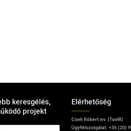
bb keresgélés,
Elérhetőség
űködő projekt
Cseh Róbert ev. (TavIR)
Ügyfélszolgálat:
+36 (20) 9