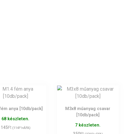
fém anya [10db/pack]
M3x8 műanyag csavar
[10db/pack]
68 készleten.
7 készleten.
Ft
145
Ft
(
114
+ÁFA)
Ft
350
Ft