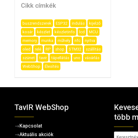
Cikk címkék
buszrendszerek
ESP32
indulás
kijelző
kosár
készlet
készletinfo
lcd
MCU
memory
munka
műhely
nfc
nyitva
oled
relé
RP
shop
STM32
szállítás
szünet
tavir
tápellátás
uno
vásárlás
WebShop
Élesítés
TavIR WebShop
Kevese
több m
→
Kapcsolat
→
Aktuális akciók