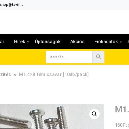
:shop@tavir.hu
ár
Hirek
Újdonságok
Akciós
Fiókadatok
zítés
M1.4×8 fém csavar [10db/pack]
M1.
Ft
160
(