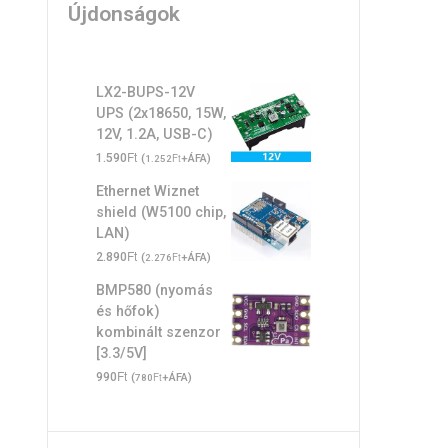
Újdonságok
LX2-BUPS-12V
UPS (2x18650, 15W,
12V, 1.2A, USB-C)
Ft
1.590
(
Ft
+ÁFA)
1.252
Ethernet Wiznet
shield (W5100 chip,
LAN)
Ft
2.890
(
Ft
+ÁFA)
2.276
BMP580 (nyomás
és hőfok)
kombinált szenzor
[3.3/5V]
Ft
990
(
Ft
+ÁFA)
780