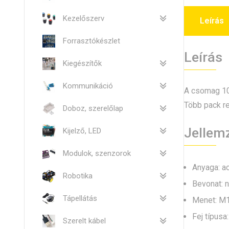
Kezelőszerv
Leírás
Forrasztókészlet
Leírás
Kiegészítők
Kommunikáció
A csomag 10d
Több pack r
Doboz, szerelőlap
Jellem
Kijelző, LED
Modulok, szenzorok
Anyaga: ac
Robotika
Bevonat: n
Tápellátás
Menet: M
Fej típusa
Szerelt kábel