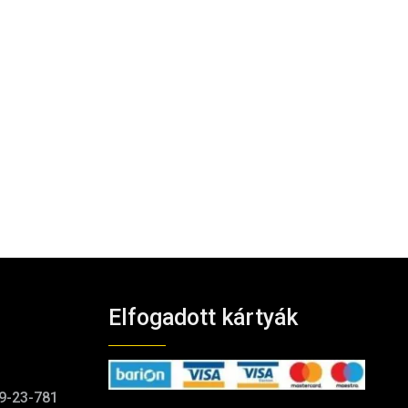
Elfogadott kártyák
9-23-781