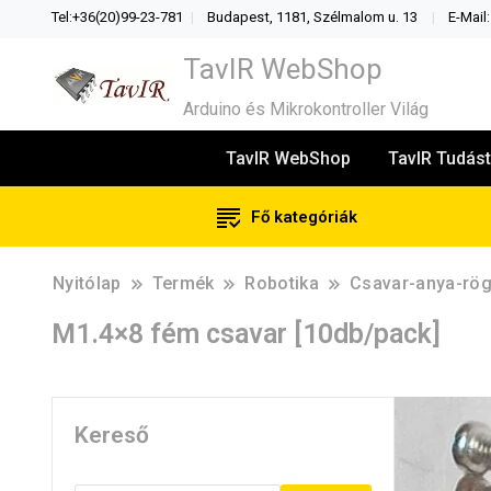
Tel:+36(20)99-23-781
Budapest, 1181, Szélmalom u. 13
E-Mail
TavIR WebShop
Arduino és Mikrokontroller Világ
TavIR WebShop
TavIR Tudást
Fő kategóriák
Nyitólap
Termék
Robotika
Csavar-anya-rög
M1.4×8 fém csavar [10db/pack]
Kereső