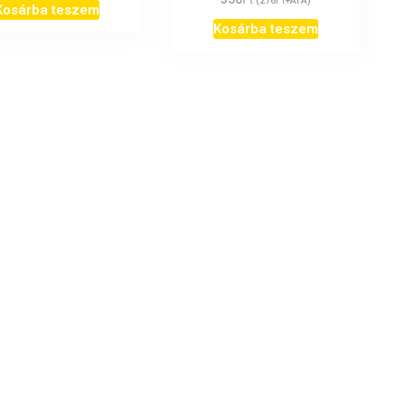
(
276
+ÁFA)
Kosárba teszem
Kosárba teszem