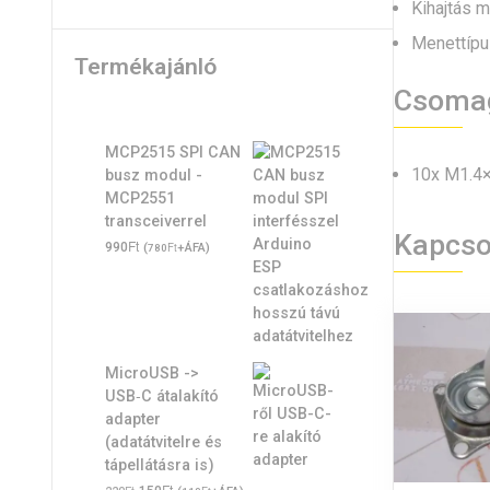
Kihajtás m
Menettípu
Termékajánló
Csoma
MCP2515 SPI CAN
10x M1.4×
busz modul -
MCP2551
transceiverrel
Kapcso
Ft
990
(
Ft
+ÁFA)
780
MicroUSB ->
USB‑C átalakító
adapter
(adatátvitelre és
tápellátásra is)
Original
Ft
Current