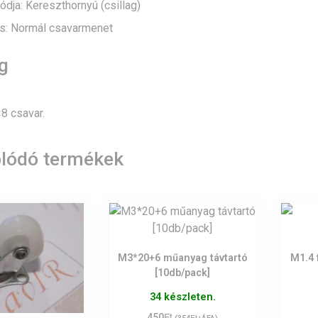
ódja: Kereszthornyú (csillag)
s: Normál csavarmenet
g
8 csavar.
lódó termékek
M3*20+6 műanyag távtartó
M1.4 
[10db/pack]
34 készleten.
Ft
450
Ft