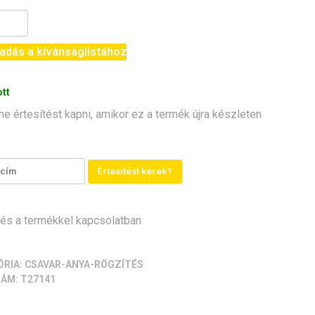
8
adás a kívánságlistához
pack]
iség
tt
ne értesítést kapni, amikor ez a termék újra készleten
Értesítést kérek1
s a termékkel kapcsolatban
ÓRIA:
CSAVAR-ANYA-RÖGZÍTÉS
ZÁM:
T27141