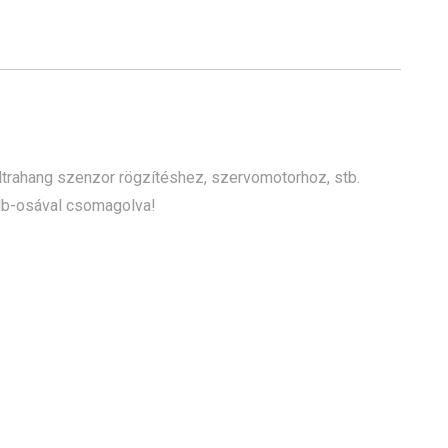
ltrahang szenzor rögzítéshez, szervomotorhoz, stb.
db-osával csomagolva!