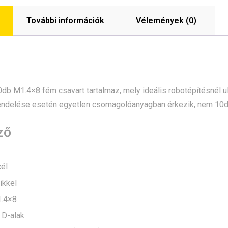
További információk
Vélemények (0)
b M1.4×8 fém csavart tartalmaz, mely ideális robotépítésnél u
endelése esetén egyetlen csomagolóanyagban érkezik, nem 10
ző
él
ikkel
1.4×8
: D-alak