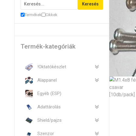
Keresés
Termékek
Cikkek
Termék-kategóriák
!Oktatókészlet
Alappanel
Egyéb (ESP)
Adattárolás
Shield/pajzs
Szenzor