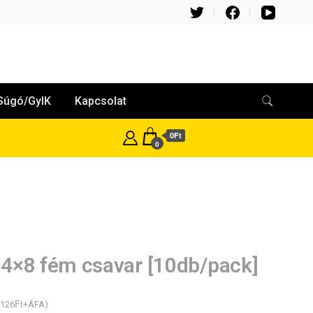
Súgó/GyIK
Kapcsolat
0Ft
0
4×8 fém csavar [10db/pack]
Ft
126
+ÁFA)