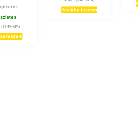
(
354
+ÁFA)
ygókerék
Kosárba teszem
észleten.
t
Ft
(
591
+ÁFA)
ba teszem