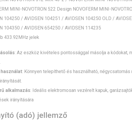
RM MINI-NOVOTRON 522 Design NOVOFERM MINI-NOVOTRON 
N 104250 / AVIDSEN 104251 / AVIDSEN 104250 OLD / AVIDS
N 104350 / AVIDSEN 654250 / AVIDSEN 114235
b 433.92MHz jelek
ásolás
: Az eszköz kivételes pontossággal másolja a kódokat, m
.
 használat
: Könnyen telepíthető és használható, négycsatornás
rányítását.
rű alkalmazás
: Ideális elektromosan vezérelt kapuk, garázsajt
sek irányítására
yító (adó) jellemző