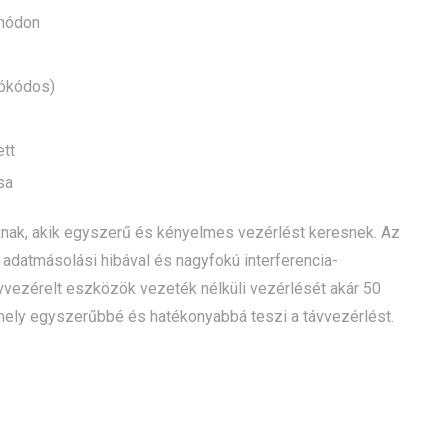
 módon
lókódos)
ett
sa
oknak, akik egyszerű és kényelmes vezérlést keresnek. Az
 adatmásolási hibával és nagyfokú interferencia-
vvezérelt eszközök vezeték nélküli vezérlését akár 50
ely egyszerűbbé és hatékonyabbá teszi a távvezérlést.