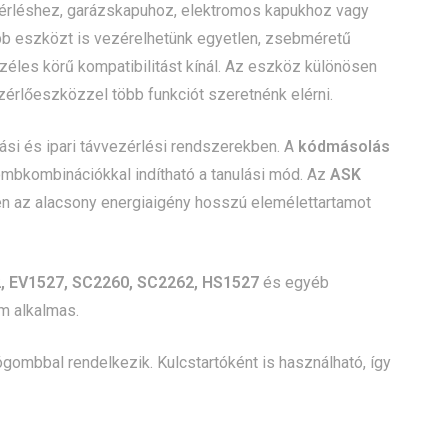
érléshez, garázskapuhoz, elektromos kapukhoz vagy
bb eszközt is vezérelhetünk egyetlen, zsebméretű
éles körű kompatibilitást kínál. Az eszköz különösen
ezérlőeszközzel több funkciót szeretnénk elérni.
tási és ipari távvezérlési rendszerekben. A
kódmásolás
ombkombinációkkal indítható a tanulási mód. Az
ASK
zben az alacsony energiaigény hosszú elemélettartamot
, EV1527, SC2260, SC2262, HS1527
és egyéb
m alkalmas.
ombbal rendelkezik. Kulcstartóként is használható, így