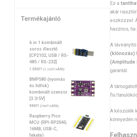
Ez a
tanítha
akár riaszt
Termékajánló
eszközzel. A
hasznos, ha 
6 in 1 kombinált
A távirányít
soros illesztő
(klónozás)
f
[CP2102, USB / RS-
(Amplitude 
485 / RS-232]
Ft
1.550
(
Ft
+ÁFA)
garantál.
1.220
BMP580 (nyomás
és hőfok)
A támogatot
kombinált szenzor
fix/tanulókó
[3.3/5V]
Ft
990
(
Ft
+ÁFA)
780
A készülék k
Raspberry Pico
könnyedén m
MCU (RPI-RP2040,
16MB, USB-C,
Felhaszn
fekete)