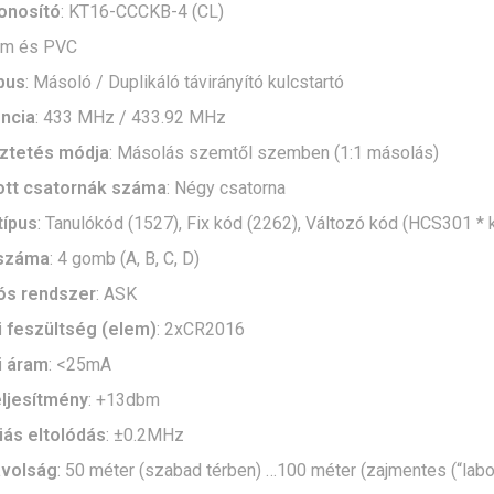
onosító
: KT16-CCCKB-4 (CL)
ém és PVC
pus
: Másoló / Duplikáló távirányító kulcstartó
ncia
: 433 MHz / 433.92 MHz
ztetés módja
: Másolás szemtől szemben (1:1 másolás)
tt csatornák száma
: Négy csatorna
típus
: Tanulókód (1527), Fix kód (2262), Változó kód (HCS301 * 
száma
: 4 gomb (A, B, C, D)
ós rendszer
: ASK
 feszültség (elem)
: 2xCR2016
 áram
: <25mA
eljesítmény
: +13dbm
ás eltolódás
: ±0.2MHz
távolság
: 50 méter (szabad térben) …100 méter (zajmentes (“labo