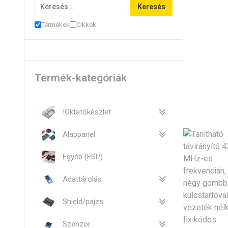
Keresés
Termékek
Cikkek
Termék-kategóriák
!Oktatókészlet
Alappanel
Egyéb (ESP)
Adattárolás
Shield/pajzs
Szenzor