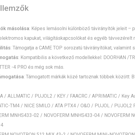
ellemzők
tók másolása
: Képes lemásolni különböző távirányítók jeleit –
 elektromos kapukat, világításkapcsolókat és egyéb távvezérelt 
litás
: Támogatja a CAME TOP sorozatú távirányítókat, valamint s
mogatás
: Kompatibilis a következő modellekkel: DOORHAN 
TER -4 PRO és még sok más.
ámogatása
: Támogatott márkák közé tartoznak többek közöt
A / ALLMATIC / PUJOL2 / KEY / FAACRC / APRIMATIC / Key A
TIC-TM4 / NICE SMILO / ATA PTX4 / O&O / PUJOL / PUJO
RM MNHS433-02 / NOVOFERM MNHS433-04 / NOVOFERM N
-4
RM NOVOTRON 512 MIX 43-2 / NOVOFERM MINI-NOVOTRON