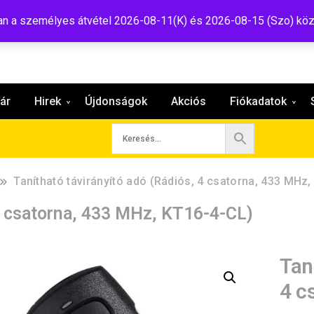
:shop@tavir.hu
 a személyes átvétel 2026-08-11(K) és 2026-08-15 (Szo) köz
ár
Hirek
Újdonságok
Akciós
Fiókadatok
Tanítható távirányító adó (Rádiós, 4 csatorna, 433 MHz
 4 csatorna, 433 MHz, KT16-4-CL)
Tan
4 c