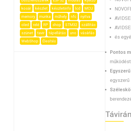
buszrendszerek
ESP32
indulás
kijelző
NOVOFE
kosár
készlet
készletinfo
lcd
MCU
memory
munka
műhely
nfc
nyitva
AVIDSE
oled
relé
RP
shop
STM32
szállítás
AVIDSE
szünet
tavir
tápellátás
uno
vásárlás
és egyé
WebShop
Élesítés
Pontos m
működést
Egyszerű
egyszerű i
Széleskö
berendezé
Távirán