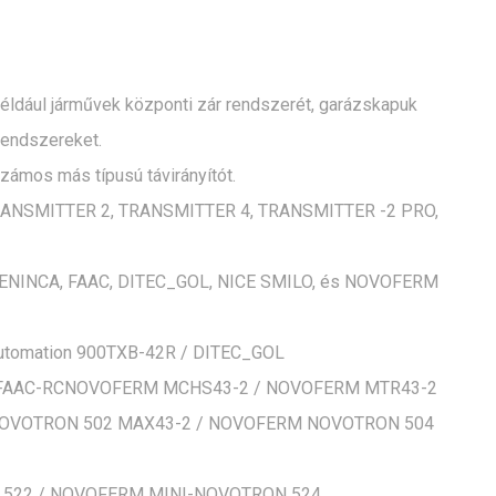
 például járművek központi zár rendszerét, garázskapuk
rendszereket.
zámos más típusú távirányítót.
/TRANSMITTER 2, TRANSMITTER 4, TRANSMITTER -2 PRO,
t: BENINCA, FAAC, DITEC_GOL, NICE SMILO, és NOVOFERM
utomation 900TXB-42R / DITEC_GOL
L2 FAAC-RCNOVOFERM MCHS43-2 / NOVOFERM MTR43-2
OVOTRON 502 MAX43-2 / NOVOFERM NOVOTRON 504
 522 / NOVOFERM MINI-NOVOTRON 524