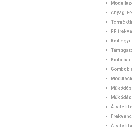
Modellaz
Anyag
: F
Terméktí
RF frekve
Kód egye
Támogato
Kódolási 
Gombok 
Moduláci
Működési
Működési
Átviteli t
Frekvenci
Átviteli 