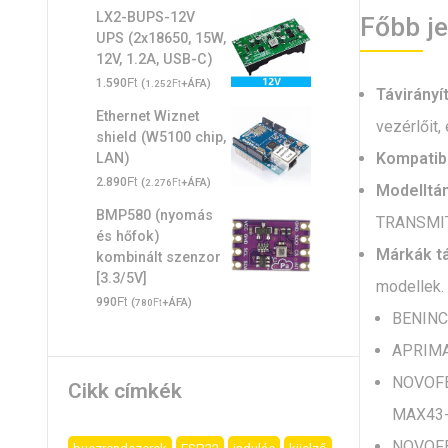
LX2-BUPS-12V
Főbb j
UPS (2x18650, 15W,
12V, 1.2A, USB-C)
Ft
1.590
(
Ft
+ÁFA)
1.252
Távirányí
Ethernet Wiznet
vezérlőit,
shield (W5100 chip,
Kompatibi
LAN)
Ft
2.890
(
Ft
+ÁFA)
2.276
Modelltá
BMP580 (nyomás
TRANSMIT
és hőfok)
Márkák t
kombinált szenzor
[3.3/5V]
modellek.
Ft
990
(
Ft
+ÁFA)
780
BENINC
APRIMA
NOVOFE
Cikk címkék
MAX43
NOVOFE