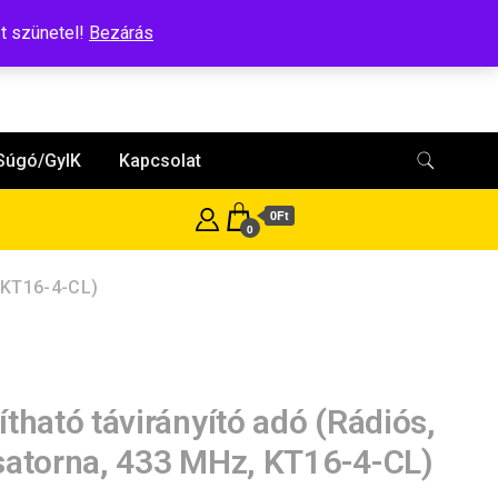
t szünetel!
Bezárás
Súgó/GyIK
Kapcsolat
0Ft
0
, KT16-4-CL)
ítható távirányító adó (Rádiós,
satorna, 433 MHz, KT16-4-CL)