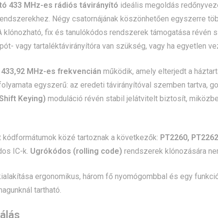
tó 433 MHz-es rádiós távirányító
ideális megoldás redőnyvez
órendszerekhez. Négy csatornájának köszönhetően egyszerre tö
 klónozható, fix és tanulókódos rendszerek támogatása révén sz
pót- vagy tartaléktávirányítóra van szükség, vagy ha egyetlen v
ó
433,92 MHz-es frekvencián
működik, amely elterjedt a háztar
olyamata egyszerű: az eredeti távirányítóval szemben tartva, g
Shift Keying)
moduláció révén stabil jelátvitelt biztosít, mikö
t kódformátumok közé tartoznak a következők:
PT2260, PT2262
dos IC-k.
Ugrókódos (rolling code)
rendszerek klónozására ne
ialakítása ergonomikus, három fő nyomógombbal és egy funkcióg
agunknál tartható.
álás