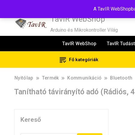
Tel:+36(20)99-23-781
Budapest, 1181, Szélmalom u. 13
E-Mail
A TavIR WebShopban
TavIR WebShop
Arduino és Mikrokontroller Világ
TavIR WebShop
TavIR Tudást
Fő kategóriák
Nyitólap
Termék
Kommunikáció
Bluetooth
Tanítható távirányító adó (Rádiós,
Kereső