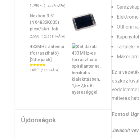
Ft
1.790
(
Ft
+ÁFA)
Garázskap
1.409
Nextion 3.5"
Elektromo
(NX4832K035)
Otthoni r
plexi/akril tok
Ft
Kapunyitók
2.550
(
Ft
+ÁFA)
2.008
Tartalék- 
433MHz antenna
(forrasztható)
Maker pro
[2db/pack]
Ft
Értékelés:
165
(
Ft
+ÁFA)
130
Ez a vezeték
5.00
/ 5
eszköz kivál
védelemmel. 
méteres hat
Fontos! Ug
Újdonságok
Javasolt ve