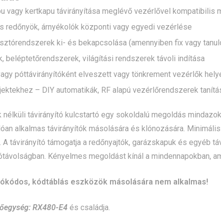
u vagy kertkapu távirányítása meglévő vezérlővel kompatibilis
s redőnyök, árnyékolók központi vagy egyedi vezérlése
iasztórendszerek ki- és bekapcsolása (amennyiben fix vagy tanu
, beléptetőrendszerek, világítási rendszerek távoli indítása
vagy póttávirányítóként elveszett vagy tönkrement vezérlők hely
jektekhez – DIY automatikák, RF alapú vezérlőrendszerek tanítá
 nélküli távirányító kulcstartó egy sokoldalú megoldás mindaz
óan alkalmas távirányítók másolására és klónozására. Minimális
A távirányító támogatja a redőnyajtók, garázskapuk és egyéb tá
ótávolságban. Kényelmes megoldást kínál a mindennapokban, am
rókódos, kódtáblás eszközök másolására nem alkalmas!
vőegység:
RX480-E4
és családja.