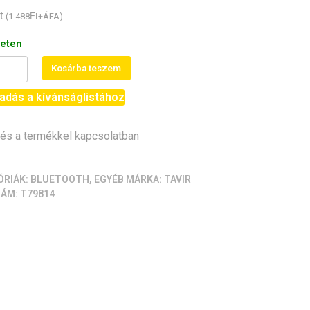
t
Ft
(
1.488
+ÁFA)
leten
tó
Kosárba teszem
yító
adás a kívánságlistához
,
s a termékkel kapcsolatban
a,
ÓRIÁK:
BLUETOOTH
,
EGYÉB
MÁRKA:
TAVIR
ZÁM:
T79814
iség