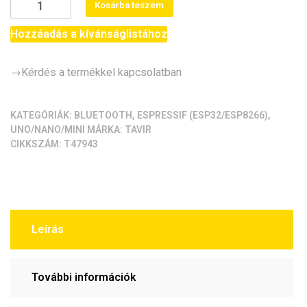
AVR-
Kosárba teszem
5.850Ft.
4.990Ft.
Duino
/
Hozzáadás a kívánságlistához
WiFi-
Uno
→Kérdés a termékkel kapcsolatban
(ESP8266/8MB/M328)
mennyiség
KATEGÓRIÁK:
BLUETOOTH
,
ESPRESSIF (ESP32/ESP8266)
,
UNO/NANO/MINI
MÁRKA:
TAVIR
CIKKSZÁM:
T47943
Leírás
További információk