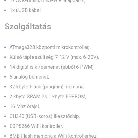
1x AVR-Duino/UNO-WiFi alappanel,
1x uUSB kábel
Szolgáltatás
ATmega328 központi mikrokontroller,
Külső tápfeszültség 7..12 V (max. 6-20V),
14 digitális ki/bemenet (ebből 6 PWM),
6 analóg bemenet,
32 kbyte Flash (program) memória,
2 kbyte SRAM és 1 kbyte EEPROM,
16 Mhz órajel,
CH340 (USB-soros) illesztőchip,
ESP8266 WiFi kontroller,
8MB Flash memória a WiFi kontrollerhez.