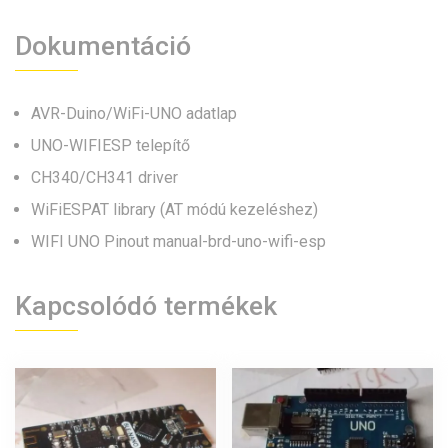
Dokumentáció
AVR-Duino/WiFi-UNO adatlap
UNO-WIFIESP telepítő
CH340/CH341 driver
WiFiESPAT library (AT módú kezeléshez)
WIFI UNO Pinout
manual-brd-uno-wifi-esp
Kapcsolódó termékek