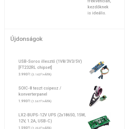
Újdonságok
USB-Soros illesztő (1V8/3V3/5V)
[FT232RL chipset]
Ft
3.990
(
Ft
+ÁFA)
3.142
SOIC-8 teszt csipesz /
konverterpanel
Ft
1.990
(
Ft
+ÁFA)
1.567
LX2-BUPS-12V UPS (2x18650, 15W,
12V, 1.2A, USB-C)
Ft
1.590
(
Ft
+ÁFA)
1.252