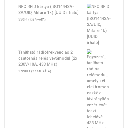
NFC RFID kártya (ISO14443A-
3A/UID, Mifare 1k) [UUID írható]
Ft
550
(
Ft
+ÁFA)
433
Tanítható rádiófrekvenciás 2
csatornás relés vevőmodul (2x
230V/10A, 433 MHz)
Ft
2.990
(
Ft
+ÁFA)
2.354