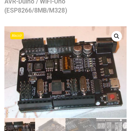
AVR-Duino / WiFi-Uno
(ESP8266/8MB/M328)
Akció!