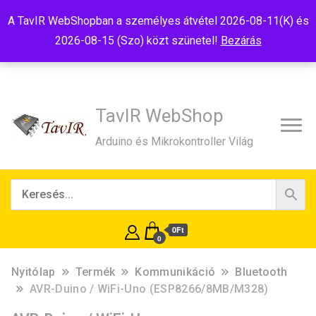
Tel:+36(20)99-23-781
Budapest, 1181, Szélmalom u. 13
A TavIR WebShopban a személyes átvétel 2026-08-11(K) és
E-Mail:shop@tavir.hu
2026-08-15 (Szo) közt szünetel!
Bezárás
TavIR WebShop
Arduino és Mikrokontroller Világ
0Ft
0
Nyitólap
Termék
Kommunikáció
Bluetooth
AVR-Duino / WiFi-Uno (ESP8266/8MB/M328)