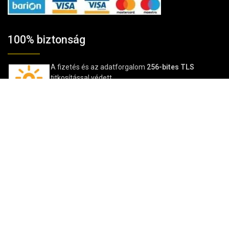
100% biztonság
A fizetés és az adatforgalom
256-bites TLS
titkosítással védett.
Vélemények
Kosárba teszem
★★★★★
4,85/5
→Vásárlói vélemények a Google-on
© TavIR WebShop 2006-2025 | © TavIR 2025