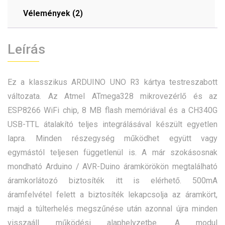
Vélemények (2)
Leírás
Ez a klasszikus ARDUINO UNO R3 kártya testreszabott
változata. Az Atmel ATmega328 mikrovezérlő és az
ESP8266 WiFi chip, 8 MB flash memóriával és a CH340G
USB-TTL átalakító teljes integrálásával készült egyetlen
lapra. Minden részegység működhet együtt vagy
egymástól teljesen függetlenül is. A már szokásosnak
mondható Arduino / AVR-Duino áramkörökön megtalálható
áramkorlátozó biztosíték itt is elérhető. 500mA
áramfelvétel felett a biztosíték lekapcsolja az áramkört,
majd a túlterhelés megszűnése után azonnal újra minden
visszaáll működési alaphelyzetbe. A modul