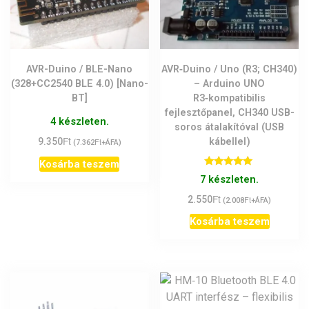
AVR-Duino / BLE-Nano
AVR‑Duino / Uno (R3; CH340)
(328+CC2540 BLE 4.0) [Nano-
– Arduino UNO
BT]
R3‑kompatibilis
fejlesztőpanel, CH340 USB-
4 készleten.
soros átalakítóval (USB
Ft
9.350
Ft
kábellel)
(
7.362
+ÁFA)
Kosárba teszem
Értékelés:
7 készleten.
5.00
/ 5
Ft
2.550
Ft
(
2.008
+ÁFA)
Kosárba teszem