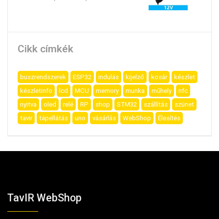
Cikk címkék
buszrendszerek
ESP32
indulás
kijelző
kosár
készlet
készletinfo
lcd
MCU
memory
munka
műhely
nfc
nyitva
oled
relé
RP
shop
STM32
szállítás
szünet
tavir
tápellátás
uno
vásárlás
WebShop
Élesítés
TavIR WebShop