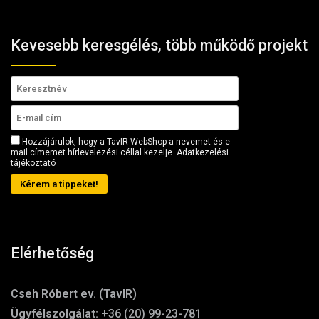
Kevesebb keresgélés, több működő projekt
Hozzájárulok, hogy a TavIR WebShop a nevemet és e-
mail címemet hírlevelezési céllal kezelje.
Adatkezelési
tájékoztató
Kérem a tippeket!
Elérhetőség
Cseh Róbert ev. (TavIR)
Ügyfélszolgálat:
+36 (20) 99-23-781