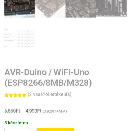
AVR-Duino / WiFi-Uno
(ESP8266/8MB/M328)
(
2
vásárlói értékelés)
Értékelés
2
5.00
az 5-
Ft
Ft
ből,
Original
Current
5.850
4.990
Ft
(
3.929
+ÁFA)
értékelés
alapján
price
price
3 készleten
was:
is: