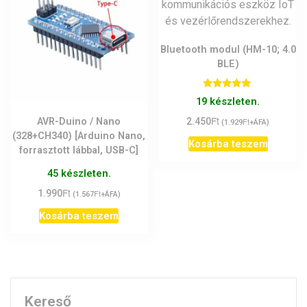
Bluetooth modul (HM-10; 4.0
BLE)
Értékelés:
19 készleten.
5.00
/ 5
Ft
2.450
Ft
AVR-Duino / Nano
(
1.929
+ÁFA)
(328+CH340) [Arduino Nano,
Kosárba teszem
forrasztott lábbal, USB-C]
45 készleten.
Ft
1.990
Ft
(
1.567
+ÁFA)
Kosárba teszem
Kereső