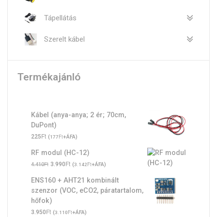
Tápellátás
Szerelt kábel
Termékajánló
Kábel (anya-anya; 2 ér; 70cm,
DuPont)
Ft
225
(
Ft
+ÁFA)
177
RF modul (HC-12)
Original
Ft
Current
Ft
3.990
(
Ft
+ÁFA)
4.410
3.142
price
price
ENS160 + AHT21 kombinált
was:
is:
szenzor (VOC, eCO2, páratartalom,
4.410Ft.
3.990Ft.
hőfok)
Ft
3.950
(
Ft
+ÁFA)
3.110