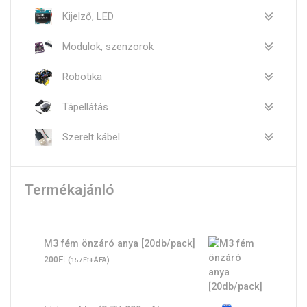
Kijelző, LED
Modulok, szenzorok
Robotika
Tápellátás
Szerelt kábel
Termékajánló
M3 fém önzáró anya [20db/pack]
Ft
200
(
Ft
+ÁFA)
157