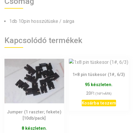
Csomag
1db 10pin hosszútüske / sárga
Kapcsolódó termékek
1×8 pin tüskesor (1#, 6/3)
95 készleten.
Ft
20
Ft
(
16
+ÁFA)
Kosárba teszem
Jumper (1 raszter; fekete)
[10db/pack]
8 készleten.