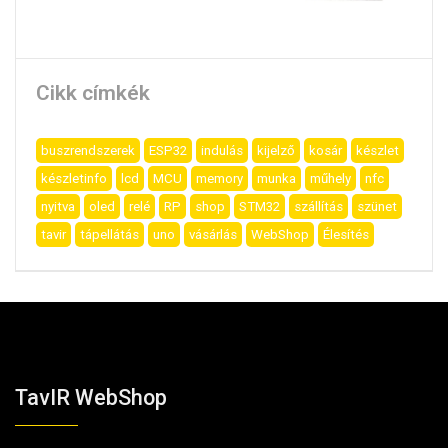
Cikk címkék
buszrendszerek
ESP32
indulás
kijelző
kosár
készlet
készletinfo
lcd
MCU
memory
munka
műhely
nfc
nyitva
oled
relé
RP
shop
STM32
szállítás
szünet
tavir
tápellátás
uno
vásárlás
WebShop
Élesítés
TavIR WebShop