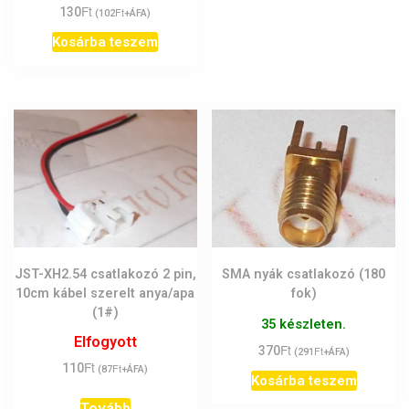
Ft
130
Ft
(
102
+ÁFA)
Kosárba teszem
JST-XH2.54 csatlakozó 2 pin,
SMA nyák csatlakozó (180
10cm kábel szerelt anya/apa
fok)
(1#)
35 készleten.
Elfogyott
Ft
370
Ft
(
291
+ÁFA)
Ft
110
Ft
(
87
+ÁFA)
Kosárba teszem
Tovább