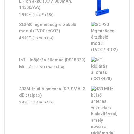
Li-ion akku (3.7V, 900mAh,
14500/AA)
Ft
1.990
(
Ft
+ÁFA)
1.567
SGP30 légminőség-érzékelő
modul (TVOC/eCO2)
Ft
4.990
(
Ft
+ÁFA)
3.929
IoT - Időjárás állomás (DS18B20)
Ft
Min. ár:
975
(
Ft
+ÁFA)
768
433MHz álló antenna (RP-SMA; 3
dBi; talpas)
Ft
2.450
(
Ft
+ÁFA)
1.929