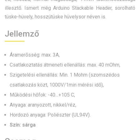
illesztő. Ismert még Arduino Stackable Header, sorolható
tüske-hüvely, hosszútüske hüvelysor néven is.
Jellemző
Áramerősség: max. 3A,
Csatlakoztatás átmeneti ellenállás: max. 40 mOhm,
Szigetelési ellenállás: Min. 1 Mohm (szomszédos
csatlakozás közt, 1000V/1min mérési idő),
Működési hőfok: -40…+105 C,
Anyaga: aranyozott, nikkel/réz,
Hordozó anyaga: Poliészter (UL94V).
Szín: sárga