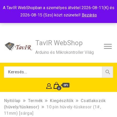
Tel:+36(20)99-23-781
Budapest, 1181, Szélmalom u. 13
A TavIR WebShopban a személyes átvétel 2026-08-11(K) és
E-Mail:shop@tavir.hu
2026-08-15 (Szo) közt szünetel!
Bezárás
TavIR WebShop
Arduino és Mikrokontroller Világ
0Ft
0
Nyitólap
Termék
Kiegészítők
Csatlakozók
(hüvely/tüskesor)
10 pin hüvely-tüskesor (1#,
11mm) [sárga]