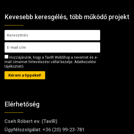
Kevesebb keresgélés, több működő projekt
Hozzájárulok, hogy a TavIR WebShop a nevemet és e-
mail címemet hírlevelezési céllal kezelje.
Adatkezelési
tájékoztató
Kérem a tippeket!
Elérhetőség
Cseh Róbert ev. (TavIR)
Ügyfélszolgálat:
+36 (20) 99-23-781