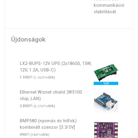
Újdonságok
LX2-BUPS-12V UPS (2x18650, 15W,
12V, 1.2A, USB-C)
Ft
1.590
(
Ft
+ÁFA)
1.252
Ethernet Wiznet shield (W5100
chip, LAN)
Ft
2.890
(
Ft
+ÁFA)
2.276
BMP580 (nyomás és hőfok)
kombinált szenzor [3.3/5V]
Ft
990
(
Ft
+ÁFA)
780