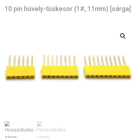
10 pin hüvely-tüskesor (1#, 11mm) [sárga]