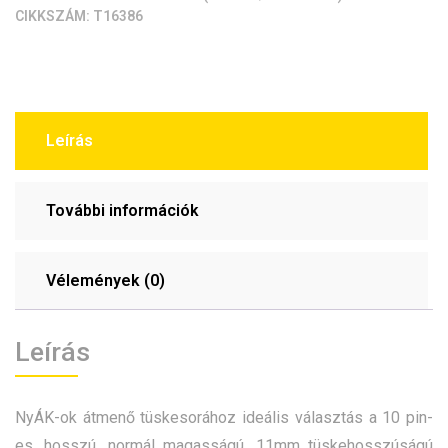
CIKKSZÁM:
T16386
Leírás
További információk
Vélemények (0)
Leírás
NyÁK-ok átmenő tüskesorához ideális választás a 10 pin-
es, hosszú, normál magasságú, 11mm tüskehosszúságú