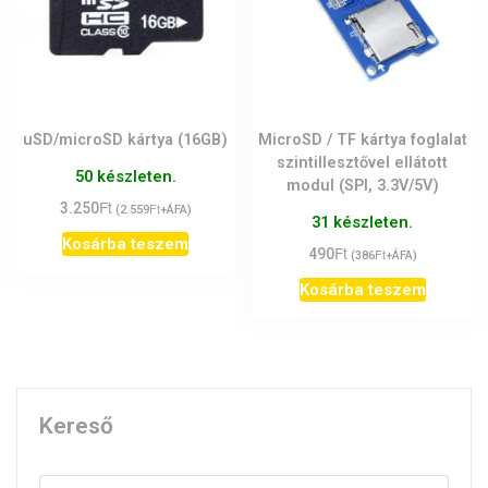
uSD/microSD kártya (16GB)
MicroSD / TF kártya foglalat
szintillesztővel ellátott
50 készleten.
modul (SPI, 3.3V/5V)
Ft
3.250
Ft
(
2.559
+ÁFA)
31 készleten.
Kosárba teszem
Ft
490
Ft
(
386
+ÁFA)
Kosárba teszem
Kereső