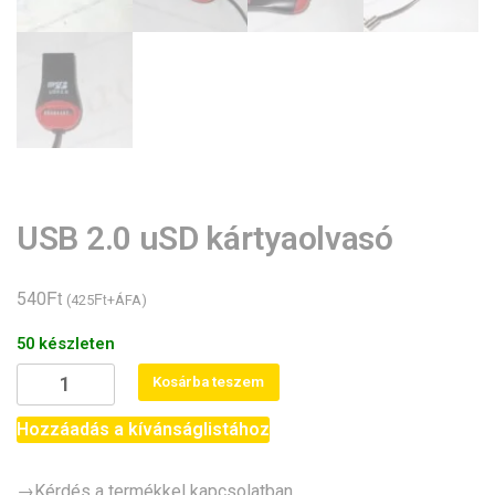
USB 2.0 uSD kártyaolvasó
Ft
540
Ft
(
425
+ÁFA)
50 készleten
USB
Kosárba teszem
2.0
uSD
Hozzáadás a kívánságlistához
kártyaolvasó
mennyiség
→Kérdés a termékkel kapcsolatban