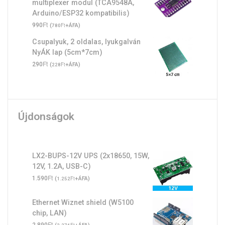
multiplexer modul (TCA9548A,
Arduino/ESP32 kompatibilis)
Ft
990
(
Ft
+ÁFA)
780
Csupalyuk, 2 oldalas, lyukgalván
NyÁK lap (5cm*7cm)
Ft
290
(
Ft
+ÁFA)
228
Újdonságok
LX2-BUPS-12V UPS (2x18650, 15W,
12V, 1.2A, USB-C)
Ft
1.590
(
Ft
+ÁFA)
1.252
Ethernet Wiznet shield (W5100
chip, LAN)
Ft