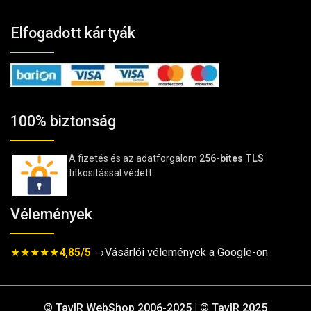
Elfogadott kártyák
100% biztonság
A fizetés és az adatforgalom
256-bites TLS
titkosítással védett.
Vélemények
★★★★★
4,85/5
→Vásárlói vélemények a Google-on
© TavIR WebShop 2006-2025 | © TavIR 2025