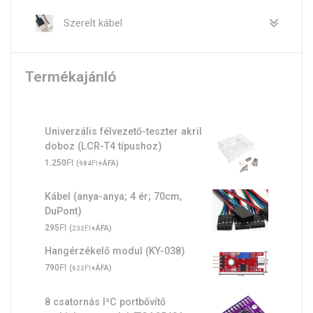
Szerelt kábel
Termékajánló
Univerzális félvezető-teszter akril
doboz (LCR-T4 típushoz)
Ft
1.250
(
Ft
+ÁFA)
984
Kábel (anya-anya; 4 ér; 70cm,
DuPont)
Ft
295
(
Ft
+ÁFA)
232
Hangérzékelő modul (KY-038)
Ft
790
(
Ft
+ÁFA)
622
8 csatornás I²C portbővítő