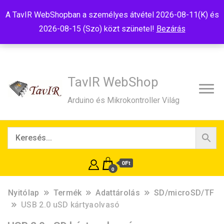
Tel:+36(20)99-23-781
Budapest, 1181, Szélmalom u. 13
A TavIR WebShopban a személyes átvétel 2026-08-11(K) és
E-Mail:shop@tavir.hu
2026-08-15 (Szo) közt szünetel!
Bezárás
TavIR WebShop
Arduino és Mikrokontroller Világ
0Ft
0
Nyitólap
Termék
Adattárolás
SD/microSD/TF
USB 2.0 uSD kártyaolvasó