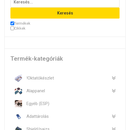
Keresés
Termékek
Cikkek
Termék-kategóriák
!Oktatókészlet
Alappanel
Egyéb (ESP)
Adattárolás
Shield/pajzs