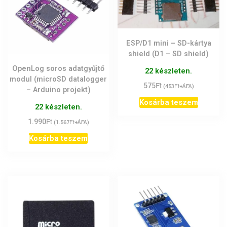
ESP/D1 mini – SD-kártya
shield (D1 – SD shield)
OpenLog soros adatgyűjtő
22 készleten.
modul (microSD datalogger
Ft
575
Ft
(
453
+ÁFA)
– Arduino projekt)
Kosárba teszem
22 készleten.
Ft
1.990
Ft
(
1.567
+ÁFA)
Kosárba teszem