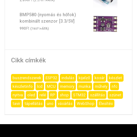
2.890
(
Ft
+ÁFA)
2.276
BMP580 (nyomás és hőfok)
kombinált szenzor [3.3/5V]
Ft
990
(
Ft
+ÁFA)
780
Cikk címkék
buszrendszerek
ESP32
indulás
kijelző
kosár
készlet
készletinfo
lcd
MCU
memory
munka
műhely
nfc
nyitva
oled
relé
RP
shop
STM32
szállítás
szünet
tavir
tápellátás
uno
vásárlás
WebShop
Élesítés