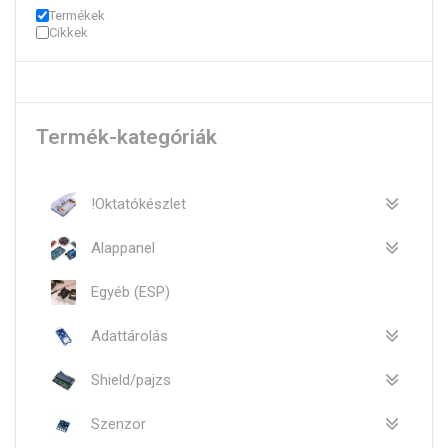
Termékek
Cikkek
Termék-kategóriák
!Oktatókészlet
Alappanel
Egyéb (ESP)
Adattárolás
Shield/pajzs
Szenzor