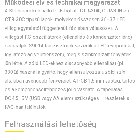
Működési elv és technikai magyarázat
A KIT három különálló PCB‑ből áll:
CTR‑30A
,
CTR‑30B
és
CTR‑30C
típusú lapok, melyeken összesen 36–37 LED
villog egymástól függetlenül, fázisban váltakozva. A
villogást RC-­oszcillátorok (ellenállás és kondenzátor lánc)
generálják, S9014 tranzisztorok vezérlik a LED‑csoportokat,
így látszólag véletlenszerű, mégis szinkronizált fényjáték
jön létre. A zöld LED‑ekhez alacsonyabb ellenállást (pl.
330 Ω) használ a gyártó, hogy ellensúlyozza a zöld szín
általában gyengébb fényerejét. A PCB 1,6 mm vastag, tartós
és a komponenselrendezés jól olvasható. A tápellátás
DC 4,5–5 V (USB vagy AA elem) szükséges – részletek a
FAQ-ban találhatók.
Felhasználási lehetőség