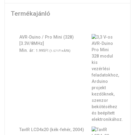
Termékajánló
AVR-Duino / Pro Mini (328)
[3.3V/8MHz]
Ft
Min. ár:
1.995
(
Ft
+ÁFA)
1.571
TavIR LCD4x20 (kék-fehér, 2004)