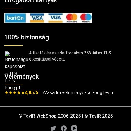
Elfogadott kártyák
100% biztonság
A fizetés és az adatforgalom
256-bites TLS
titkosítással védett.
Vélemények
★★★★★
4,85/5
→Vásárlói vélemények a Google-on
© TavIR WebShop 2006-2025 | © TavIR 2025