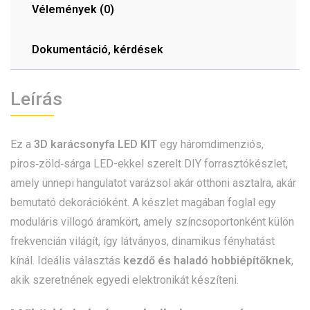
Vélemények (0)
Dokumentáció, kérdések
Leírás
Ez a
3D karácsonyfa LED KIT
egy háromdimenziós,
piros‑zöld‑sárga LED-ekkel szerelt DIY forrasztókészlet,
amely ünnepi hangulatot varázsol akár otthoni asztalra, akár
bemutató dekorációként. A készlet magában foglal egy
moduláris villogó áramkört, amely színcsoportonként külön
frekvencián világít, így látványos, dinamikus fényhatást
kínál. Ideális választás
kezdő és haladó hobbiépítőknek
,
akik szeretnének egyedi elektronikát készíteni.