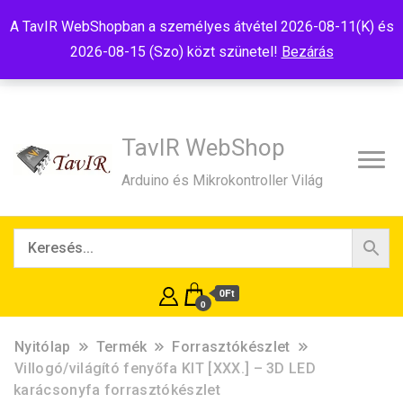
Tel:+36(20)99-23-781
Budapest, 1181, Szélmalom u. 13
A TavIR WebShopban a személyes átvétel 2026-08-11(K) és
E-Mail:shop@tavir.hu
2026-08-15 (Szo) közt szünetel!
Bezárás
TavIR WebShop
Arduino és Mikrokontroller Világ
0Ft
0
Nyitólap
Termék
Forrasztókészlet
Villogó/világító fenyőfa KIT [XXX.] – 3D LED
karácsonyfa forrasztókészlet