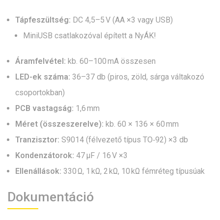
Tápfeszültség:
DC 4,5–5 V (AA ×3 vagy USB)
MiniUSB csatlakozóval épített a NyÁK!
Áramfelvétel:
kb. 60–100 mA összesen
LED-ek száma:
36–37 db (piros, zöld, sárga váltakozó
csoportokban)
PCB vastagság:
1,6 mm
Méret (összeszerelve):
kb. 60 × 136 × 60 mm
Tranzisztor:
S9014 (félvezető típus TO‑92) ×3 db
Kondenzátorok:
47 µF / 16 V ×3
Ellenállások:
330 Ω, 1 kΩ, 2 kΩ, 10 kΩ fémréteg típusúak
Dokumentáció