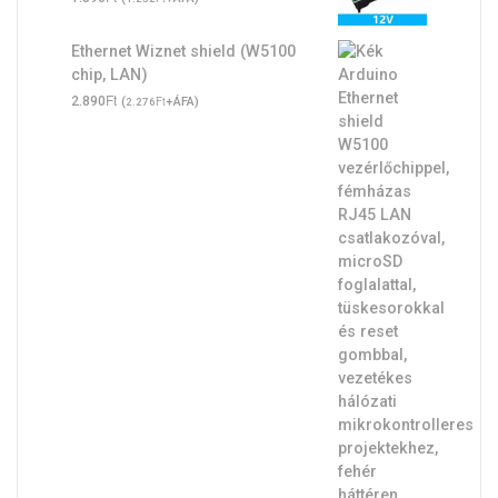
Ethernet Wiznet shield (W5100
chip, LAN)
Ft
2.890
(
Ft
+ÁFA)
2.276