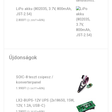
LiPo akku (802035, 3.7V, 800mAh,
JST-2.54)
Ft
2.800
(
Ft
+ÁFA)
2.205
Újdonságok
SOIC-8 teszt csipesz /
konverterpanel
Ft
1.990
(
Ft
+ÁFA)
1.567
LX2-BUPS-12V UPS (2x18650, 15W,
12V, 1.2A, USB-C)
Ft
1.590
(
Ft
+ÁFA)
1.252