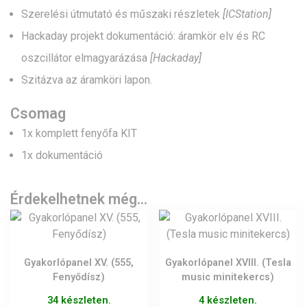
Szerelési útmutató és műszaki részletek
[ICStation]
Hackaday projekt dokumentáció: áramkör elv és RC
oszcillátor elmagyarázása
[Hackaday]
Szitázva az áramköri lapon.
Csomag
1x komplett fenyőfa KIT
1x dokumentáció
Érdekelhetnek még…
Gyakorlópanel XV. (555,
Gyakorlópanel XVIII. (Tesla
Fenyődísz)
music minitekercs)
34 készleten.
4 készleten.