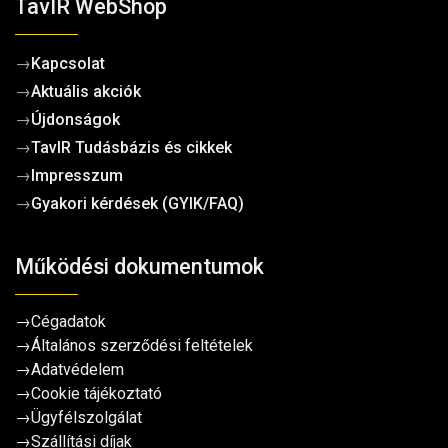
TavIR WebShop
→
Kapcsolat
→
Aktuális akciók
→
Újdonságok
→
TavIR Tudásbázis és cikkek
→
Impresszum
→
Gyakori kérdések (GYIK/FAQ)
Működési dokumentumok
→
Cégadatok
→
Általános szerződési feltételek
→
Adatvédelem
→
Cookie tájékoztató
→
Ügyfélszolgálat
→
Szállítási díjak