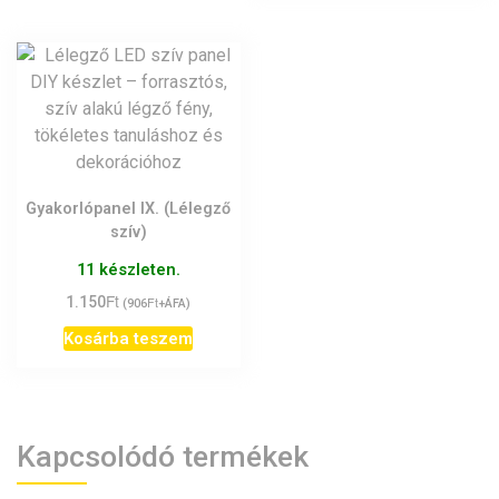
termék
több
variáci
van.
A
változ
a
termék
Gyakorlópanel IX. (Lélegző
válasz
szív)
ki
11 készleten.
Ft
1.150
Ft
(
906
+ÁFA)
Kosárba teszem
Kapcsolódó termékek