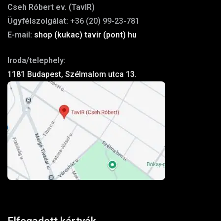
Cseh Róbert ev. (TavIR)
Ügyfélszolgálat:
+36 (20) 99-23-781
E-mail:
shop (kukac) tavir (pont) hu
Iroda/telephely:
1181 Budapest, Szélmalom utca 13.