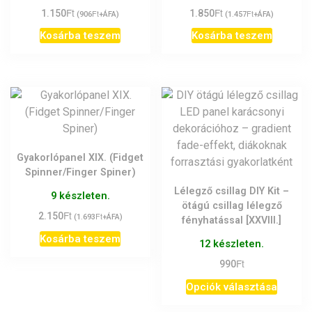
Ft
Ft
1.150
Ft
1.850
Ft
(
906
+ÁFA)
(
1.457
+ÁFA)
Kosárba teszem
Kosárba teszem
Gyakorlópanel XIX. (Fidget
Spinner/Finger Spiner)
Lélegző csillag DIY Kit –
9 készleten.
ötágú csillag lélegző
Ft
2.150
Ft
(
1.693
+ÁFA)
fényhatással [XXVIII.]
Kosárba teszem
12 készleten.
Ft
990
Ennek
Opciók választása
a