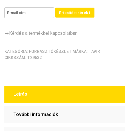
forrasztókészlet
mennyiség
Értesítést kérek1
→Kérdés a termékkel kapcsolatban
KATEGÓRIA:
FORRASZTÓKÉSZLET
MÁRKA:
TAVIR
CIKKSZÁM:
T29532
Leírás
További információk