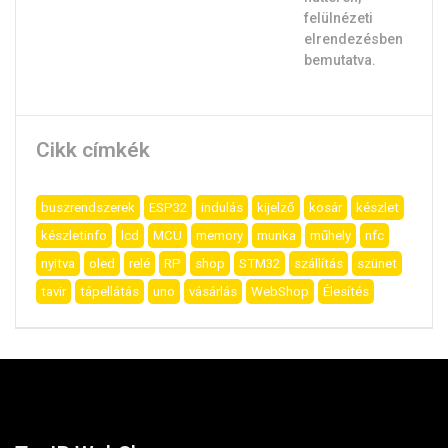
Cikk címkék
buszrendszerek
ESP32
indulás
kijelző
kosár
készlet
készletinfo
lcd
MCU
memory
munka
műhely
nfc
nyitva
oled
relé
RP
shop
STM32
szállítás
szünet
tavir
tápellátás
uno
vásárlás
WebShop
Élesítés