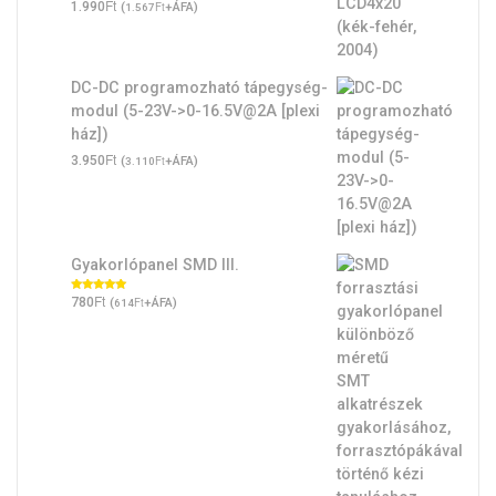
Ft
1.990
(
Ft
+ÁFA)
1.567
DC-DC programozható tápegység-
modul (5-23V->0-16.5V@2A [plexi
ház])
Ft
3.950
(
Ft
+ÁFA)
3.110
Gyakorlópanel SMD III.
Ft
Értékelés:
780
(
Ft
+ÁFA)
614
5.00
/ 5