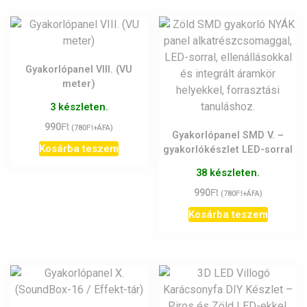
Gyakorlópanel VIII. (VU
meter)
3 készleten.
Ft
990
Ft
(
780
+ÁFA)
Gyakorlópanel SMD V. –
Kosárba teszem
gyakorlókészlet LED-sorral
38 készleten.
Ft
990
Ft
(
780
+ÁFA)
Kosárba teszem