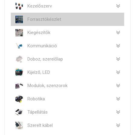
Kezelőszerv
Forrasztókészlet
Kiegészítők
Kommunikáció
Doboz, szerelőlap
Kijelző, LED
Modulok, szenzorok
Robotika
Tápellátás
Szerelt kábel