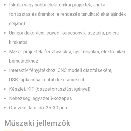
Iskolai vagy hobbi elektronikai projektek, ahol a
forrasztás és áramköri elrendezés tanulható akár ajándék
céljából
Ünnepi dekoráció: egyedi karácsonyfa asztalra, polcra,
kirakatba
Maker‑projektek: fesztiválokra, nyílt napokra, elektronikai
bemutatókhoz
Interaktív fényjátékhoz: CNC modell díszítéseként,
USB‑táplálással mobil dekorációként
Készlet: KIT (összeforrasztást igényel)
Nehézség: egyszerű-közepes
Összeállítási idő: 25-30 perc
Műszaki jellemzők