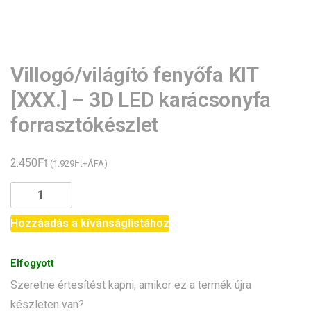
Villogó/világító fenyőfa KIT
[XXX.] – 3D LED karácsonyfa
forrasztókészlet
Ft
2.450
Ft
(
1.929
+ÁFA)
Villogó/világító
fenyőfa
KIT
Hozzáadás a kívánságlistához
[XXX.]
-
Elfogyott
3D
Szeretne értesítést kapni, amikor ez a termék újra
LED
készleten van?
karácsonyfa