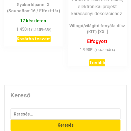
Gyakorlópanel X.
(SoundBox-16 / Effekt-tár)
17 készleten.
Villogó/világító fenyőfa dísz
Ft
1.450
Ft
(
1.142
+ÁFA)
(KIT) [XXI.]
Kosárba teszem
Elfogyott
Ft
1.990
Ft
(
1.567
+ÁFA)
Tovább
Kereső
Keresés