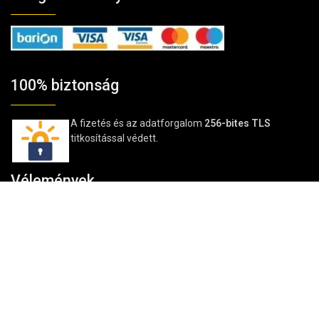
100% biztonság
A fizetés és az adatforgalom
256-bites TLS
titkosítással védett.
Vélemények
★★★★★
4,85/5
→Vásárlói vélemények a Google-on
Kosárba teszem
© TavIR WebShop 2006-2025 | © TavIR 2025