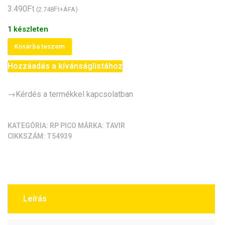
Ft
ből,
3.490
Ft
(
2.748
+ÁFA)
értékelés
alapján
1 készleten
Raspberry
Kosárba teszem
Pico
Hozzáadás a kívánságlistához
W
MCU
(RPI-
→Kérdés a termékkel kapcsolatban
RP2040,
Wifi)
KATEGÓRIA:
RP PICO
MÁRKA:
TAVIR
mennyiség
CIKKSZÁM:
T54939
Leírás