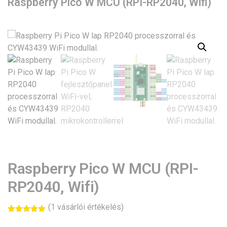
Raspberry Pico W MCU (RPI-RP2040, Wifi)
Raspberry Pico W MCU (RPI-
RP2040, Wifi)
(
1
vásárlói értékelés)
Értékelés
1
5.00
az 5-