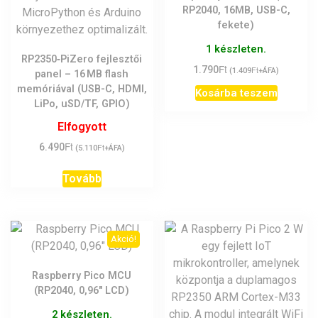
RP2040, 16MB, USB-C,
fekete)
1 készleten.
RP2350‑PiZero fejlesztői
Ft
1.790
Ft
(
1.409
+ÁFA)
panel – 16 MB flash
memóriával (USB-C, HDMI,
Kosárba teszem
LiPo, uSD/TF, GPIO)
Elfogyott
Ft
6.490
Ft
(
5.110
+ÁFA)
Tovább
Akció!
Raspberry Pico MCU
(RP2040, 0,96″ LCD)
2 készleten.