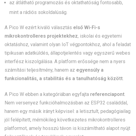
az átlátható programozás és oktathatóság fontosabb,
mint a rádiós sokoldalúság.
A Pico W ezért kiváló választás
első Wi-Fi-s
mikrokontrolleres projektekhez
, iskolai és egyetemi
oktatáshoz, valamint olyan IoT végpontokhoz, ahol a feladat
tipikusan adatküldés, állapotjelentés vagy egyszerű webes
interfész kiszolgálása. A platform erőssége nem a nyers
számítási teljesítmény, hanem az
egyensúly a
funkcionalitás, a stabilitás és a tanulhatóság között
.
A Pico W ebben a kategóriában egyfajta
referenciapont
.
Nem versenyez funkcióhalmozásban az ESP32 családdal,
hanem egy másik irányt képvisel: a letisztult, pedagógiailag
jól felépített, mérnökileg következetes mikrokontrolleres
platformot, amely hosszú távon is kiszámítható alapot nyújt