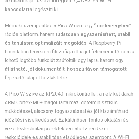
architektúráját, és azt
integrált 2,4 GHz-es Wi-Fi
kapcsolattal
egészíti ki.
Mérnöki szempontból a Pico W nem egy “minden-egyben”
rádiós platform, hanem
tudatosan egyszerűsített, stabil
és tanulásra optimalizált megoldás
. A Raspberry Pi
Foundation tervezési filozófiája itt is jól felismerhető: nem a
lehető legtöbb funkciót zsúfolták egy lapra, hanem egy
átlátható, jól dokumentált, hosszú távon támogatott
fejlesztői alapot hoztak létre.
A Pico W szíve az RP2040 mikrokontroller, amely két darab
ARM Cortex-M0+ magot tartalmaz, determinisztikus
működéssel, alacsony fogyasztással és jól kiszámítható
időzítési viselkedéssel. Ez különösen fontos oktatási és
vezérléstechnikai projektekben, ahol a rendszer
reakcióideje és stabilitása elsődleges szempont. A Wi-Fi