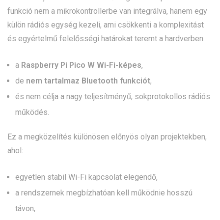
funkció nem a mikrokontrollerbe van integrálva, hanem egy
külön rádiós egység kezeli, ami csökkenti a komplexitást
és egyértelmű felelősségi határokat teremt a hardverben.
a
Raspberry Pi Pico W Wi-Fi-képes
,
de
nem tartalmaz Bluetooth funkciót
,
és nem célja a nagy teljesítményű, sokprotokollos rádiós
működés.
Ez a megközelítés különösen előnyös olyan projektekben,
ahol:
egyetlen stabil Wi-Fi kapcsolat elegendő,
a rendszernek megbízhatóan kell működnie hosszú
távon,