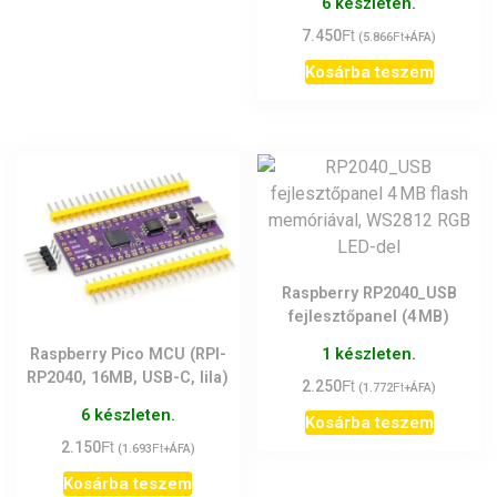
6 készleten.
Ft
7.450
Ft
(
5.866
+ÁFA)
Kosárba teszem
Raspberry RP2040_USB
fejlesztőpanel (4 MB)
1 készleten.
Raspberry Pico MCU (RPI-
RP2040, 16MB, USB-C, lila)
Ft
2.250
Ft
(
1.772
+ÁFA)
6 készleten.
Kosárba teszem
Ft
2.150
Ft
(
1.693
+ÁFA)
Kosárba teszem