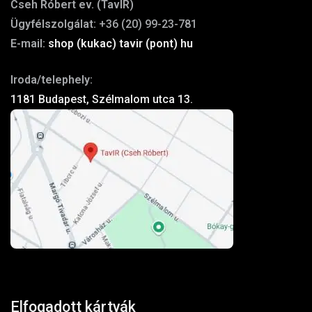
Cseh Róbert ev. (TavIR)
Ügyfélszolgálat:
+36 (20) 99-23-781
E-mail:
shop (kukac) tavir (pont) hu
Iroda/telephely:
1181 Budapest, Szélmalom utca 13.
Elfogadott kártyák