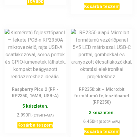
Tovább
Kosárba teszem
Raspberry Pico 2 (RPI-
RP2350:bit – Micro:bit
RP2350, 16MB, USB-A)
formátumú fejlesztőpanel
(RP2350)
5 készleten.
2 készleten.
Ft
2.990
Ft
(
2.354
+ÁFA)
Ft
6.450
Ft
(
5.079
+ÁFA)
Kosárba teszem
Kosárba teszem