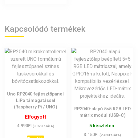
Kapcsolódó termékek
Uno RP2040 fejlesztőpanel
LiPo támogatással
(Raspberry Pi / UNO)
RP2040-alapú 5×5 RGB LED
mátrix modul (USB-C)
Elfogyott
Ft
5 készleten.
4.990
Ft
(
3.929
+ÁFA)
Ft
3.150
Ft
(
2.480
+ÁFA)