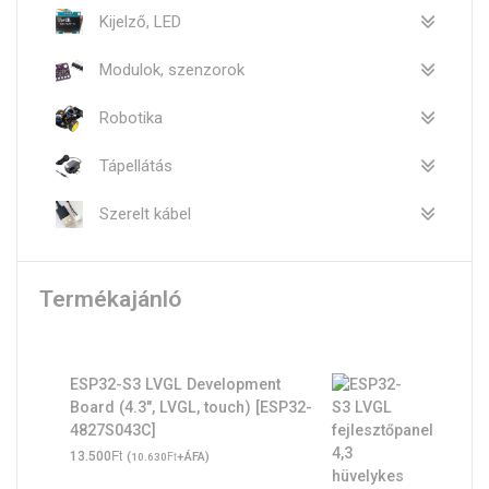
Kijelző, LED
Modulok, szenzorok
Robotika
Tápellátás
Szerelt kábel
Termékajánló
ESP32-S3 LVGL Development
Board (4.3", LVGL, touch) [ESP32-
4827S043C]
Ft
13.500
(
Ft
+ÁFA)
10.630