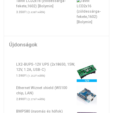
TavIR LCD2x16 (zöldessárga-
fekete,1602) [Bolymin]
Ft
3.350
(
Ft
+ÁFA)
2.638
Újdonságok
LX2-BUPS-12V UPS (2x18650, 15W,
12V, 1.2A, USB-C)
Ft
1.590
(
Ft
+ÁFA)
1.252
Ethernet Wiznet shield (W5100
chip, LAN)
Ft
2.890
(
Ft
+ÁFA)
2.276
BMP580 (nyomás és hőfok)