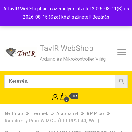
Tel:+36(20)99-23-781
Budapest, 1181, Szélmalom u. 13
A TavIR WebShopban a személyes átvétel 2026-08-11(K) és
E-Mail:shop@tavir.hu
2026-08-15 (Szo) közt szünetel!
Bezárás
TavIR WebShop
Arduino és Mikrokontroller Világ
0Ft
0
Nyitólap
Termék
Alappanel
RP Pico
Raspberry Pico W MCU (RPI-RP2040, Wifi)