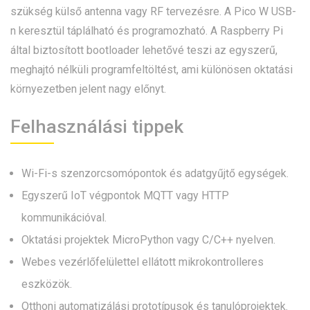
szükség külső antenna vagy RF tervezésre. A Pico W USB-
n keresztül táplálható és programozható. A Raspberry Pi
által biztosított bootloader lehetővé teszi az egyszerű,
meghajtó nélküli programfeltöltést, ami különösen oktatási
környezetben jelent nagy előnyt.
Felhasználási tippek
Wi-Fi-s szenzorcsomópontok és adatgyűjtő egységek.
Egyszerű IoT végpontok MQTT vagy HTTP
kommunikációval.
Oktatási projektek MicroPython vagy C/C++ nyelven.
Webes vezérlőfelülettel ellátott mikrokontrolleres
eszközök.
Otthoni automatizálási prototípusok és tanulóprojektek.