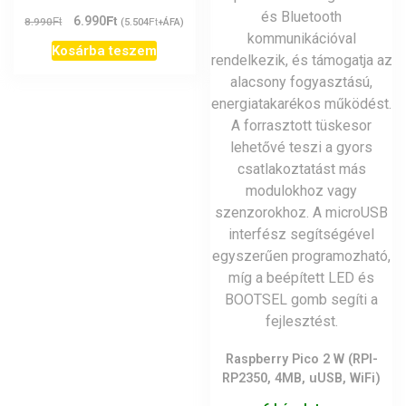
Ft
Original
Current
Ft
6.990
Ft
8.990
(
5.504
+ÁFA)
price
price
Kosárba teszem
was:
is:
8.990Ft.
6.990Ft.
Raspberry Pico 2 W (RPI-
RP2350, 4MB, uUSB, WiFi)