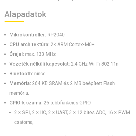
Alapadatok
Mikrokontroller:
RP2040
CPU architektúra:
2× ARM Cortex-M0+
Órajel:
max. 133 MHz
Vezeték nélküli kapcsolat:
2,4 GHz Wi-Fi 802.11n
Bluetooth:
nincs
Memória:
264 KB SRAM és 2 MB beépített Flash
memória,
GPIO-k száma:
26 többfunkciós GPIO
2 × SPI, 2 × IIC, 2 × UART, 3 × 12 bites ADC, 16 × PWM
csatorna,