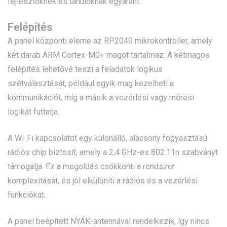
fejlesztőknek és tanulóknak egyaránt.
Felépítés
A panel központi eleme az RP2040 mikrokontroller, amely
két darab ARM Cortex-M0+ magot tartalmaz. A kétmagos
felépítés lehetővé teszi a feladatok logikus
szétválasztását, például egyik mag kezelheti a
kommunikációt, míg a másik a vezérlési vagy mérési
logikát futtatja.
A Wi-Fi kapcsolatot egy különálló, alacsony fogyasztású
rádiós chip biztosít, amely a 2,4 GHz-es 802.11n szabványt
támogatja. Ez a megoldás csökkenti a rendszer
komplexitását, és jól elkülöníti a rádiós és a vezérlési
funkciókat.
A panel beépített NYÁK-antennával rendelkezik, így nincs