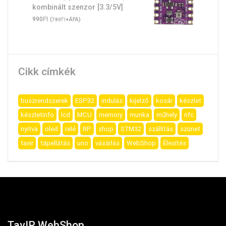
kombinált szenzor [3.3/5V]
Ft
990
(
Ft
+ÁFA)
780
Cikk címkék
buszrendszerek
ESP32
indulás
kijelző
kosár
készlet
készletinfo
lcd
MCU
memory
munka
műhely
nfc
nyitva
oled
relé
RP
shop
STM32
szállítás
szünet
tavir
tápellátás
uno
vásárlás
WebShop
Élesítés
TavIR WebShop