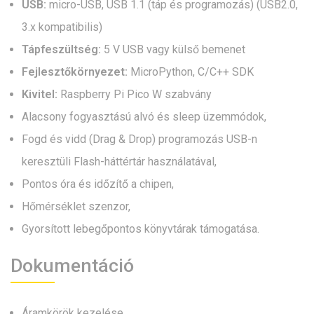
USB:
micro-USB, USB 1.1 (táp és programozás) (USB2.0,
3.x kompatibilis)
Tápfeszültség:
5 V USB vagy külső bemenet
Fejlesztőkörnyezet:
MicroPython, C/C++ SDK
Kivitel:
Raspberry Pi Pico W szabvány
Alacsony fogyasztású alvó és sleep üzemmódok,
Fogd és vidd (Drag & Drop) programozás USB-n
keresztüli Flash-háttértár használatával,
Pontos óra és időzítő a chipen,
Hőmérséklet szenzor,
Gyorsított lebegőpontos könyvtárak támogatása.
Dokumentáció
Áramkörök kezelése