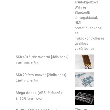
M3x40+6 réz távtartó [4db/pack]
Ft
400
(
Ft
+ÁFA)
315
M3x20 fém csavar [20db/pack]
Ft
250
(
Ft
+ÁFA)
197
Mega doboz (ABS, átlátszó)
Ft
1.150
(
Ft
+ÁFA)
906