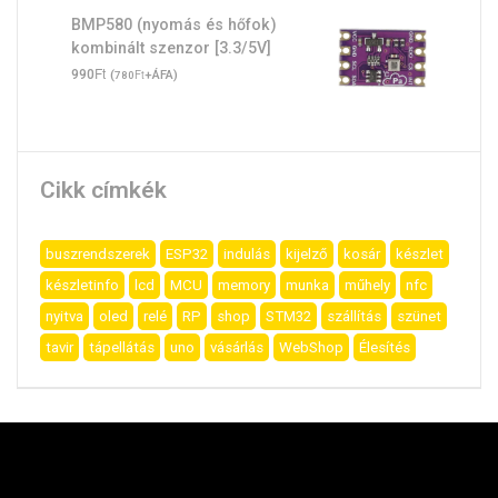
BMP580 (nyomás és hőfok)
kombinált szenzor [3.3/5V]
Ft
990
(
Ft
+ÁFA)
780
Cikk címkék
buszrendszerek
ESP32
indulás
kijelző
kosár
készlet
készletinfo
lcd
MCU
memory
munka
műhely
nfc
nyitva
oled
relé
RP
shop
STM32
szállítás
szünet
tavir
tápellátás
uno
vásárlás
WebShop
Élesítés