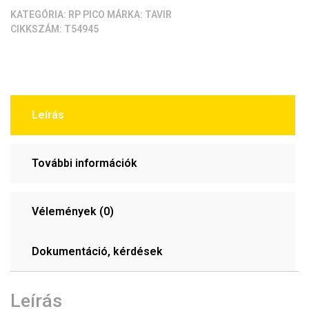
A)
KATEGÓRIA:
RP PICO
MÁRKA:
TAVIR
CIKKSZÁM:
T54945
mennyiség
Leírás
További információk
Vélemények (0)
Dokumentáció, kérdések
Leírás