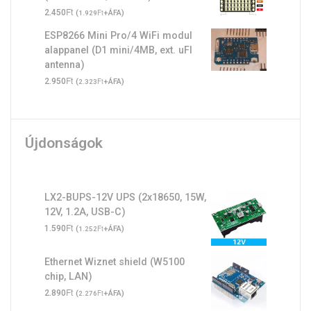
Ft
2.450
(
Ft
+ÁFA)
1.929
ESP8266 Mini Pro/4 WiFi modul
alappanel (D1 mini/4MB, ext. uFl
antenna)
Ft
2.950
(
Ft
+ÁFA)
2.323
Újdonságok
LX2-BUPS-12V UPS (2x18650, 15W,
12V, 1.2A, USB-C)
Ft
1.590
(
Ft
+ÁFA)
1.252
Ethernet Wiznet shield (W5100
chip, LAN)
Ft
2.890
(
Ft
+ÁFA)
2.276