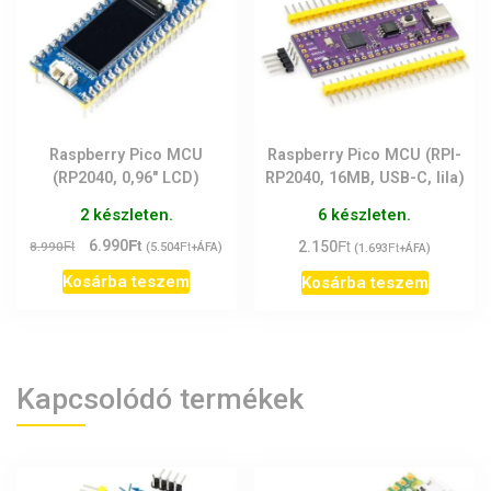
Raspberry Pico MCU
Raspberry Pico MCU (RPI-
(RP2040, 0,96″ LCD)
RP2040, 16MB, USB-C, lila)
2 készleten.
6 készleten.
Ft
Ft
Original
Current
Ft
6.990
Ft
2.150
Ft
8.990
(
5.504
+ÁFA)
(
1.693
+ÁFA)
price
price
Kosárba teszem
Kosárba teszem
was:
is:
8.990Ft.
6.990Ft.
Kapcsolódó termékek