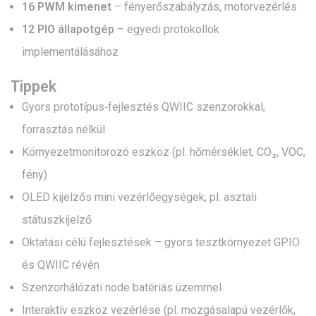
16 PWM kimenet
– fényerőszabályzás, motorvezérlés
12 PIO állapotgép
– egyedi protokollok
implementálásához
Tippek
Gyors prototípus‑fejlesztés QWIIC szenzorokkal,
forrasztás nélkül
Környezetmonitorozó eszköz (pl. hőmérséklet, CO₂, VOC,
fény)
OLED kijelzős mini vezérlőegységek, pl. asztali
státuszkijelző
Oktatási célú fejlesztések – gyors tesztkörnyezet GPIO
és QWIIC révén
Szenzorhálózati node batériás üzemmel
Interaktív eszköz vezérlése (pl. mozgásalapú vezérlők,