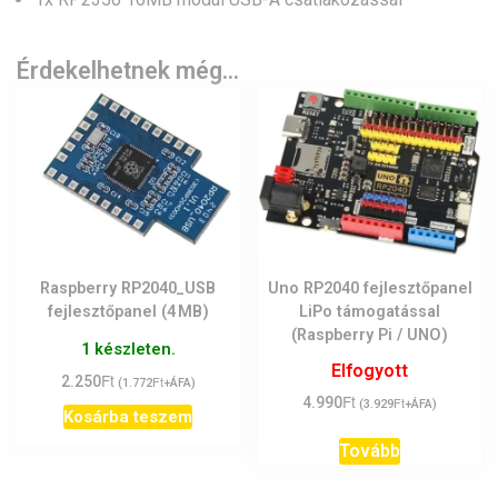
Érdekelhetnek még…
Raspberry RP2040_USB
Uno RP2040 fejlesztőpanel
fejlesztőpanel (4 MB)
LiPo támogatással
(Raspberry Pi / UNO)
1 készleten.
Elfogyott
Ft
2.250
Ft
(
1.772
+ÁFA)
Ft
4.990
Ft
(
3.929
+ÁFA)
Kosárba teszem
Tovább