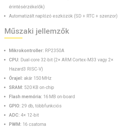
érintésérzékelők)
Automatizált naplózó eszközök (SD + RTC + szenzor)
Műszaki jellemzők
Mikrokontroller:
RP2350A
CPU:
Dual‑core 32‑bit (2× ARM Cortex‑M33 vagy 2×
Hazard3 RISC‑V)
Órajel:
akár 150 MHz
SRAM:
520 KB on‑chip
Flash memória:
16 MB on‑board
GPIO:
29 db, többfunkciós
ADC:
4× 12‑bit
PWM:
16 csatorna