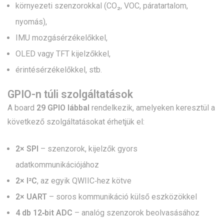
környezeti szenzorokkal (CO₂, VOC, páratartalom,
nyomás),
IMU mozgásérzékelőkkel,
OLED vagy TFT kijelzőkkel,
érintésérzékelőkkel, stb.
GPIO-n túli szolgáltatások
A board
29 GPIO lábbal
rendelkezik, amelyeken keresztül a
következő szolgáltatásokat érhetjük el:
2× SPI
– szenzorok, kijelzők gyors
adatkommunikációjához
2× I²C
, az egyik QWIIC‑hez kötve
2× UART
– soros kommunikáció külső eszközökkel
4 db 12‑bit ADC
– analóg szenzorok beolvasásához