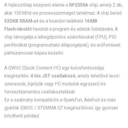
A fejlesztőlap központi eleme a
RP2350A
chip, amely 2 db,
akár 150 MHz‑es processzormagot tartalmaz. A chip belső
520 KB SRAM‑ot
és a boardon található
16 MB
Flash‑tárolót
használ a program és adatok futtatására. A
chip támogatja a lebegőpontos számításokat (FPU), PIO
perifériákat (programozható állapotgépek), és erőforrásait
párhuzamosan képes kezelni.
A QWIIC (Quick Connect I²C) egy kulcsfontosságú
kiegészítés:
4 tűs JST csatlakozó
, amely lehetővé teszi
szenzorok, kijelzők vagy I²C modulok egyszerű és
forrasztásmentes csatlakoztatását.
Ez a szabvány kompatibilis a SparkFun, Adafruit és más
gyártók QWIIC / STEMMA QT kiegészítőivel, így gyorsan
bővíthető például: