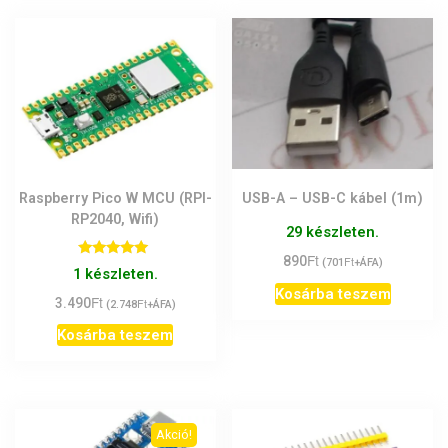
Raspberry Pico W MCU (RPI-
USB-A – USB-C kábel (1m)
RP2040, Wifi)
29 készleten.
Ft
890
Ft
(
701
+ÁFA)
Értékelés:
1 készleten.
5.00
Kosárba teszem
/ 5
Ft
3.490
Ft
(
2.748
+ÁFA)
Kosárba teszem
Akció!