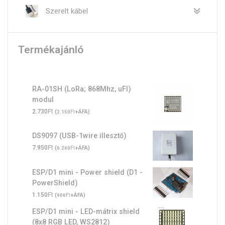
Szerelt kábel
Termékajánló
RA-01SH (LoRa; 868Mhz, uFl)
modul
Ft
2.730
(
Ft
+ÁFA)
2.150
DS9097 (USB-1wire illesztő)
Ft
7.950
(
Ft
+ÁFA)
6.260
ESP/D1 mini - Power shield (D1 -
PowerShield)
Ft
1.150
(
Ft
+ÁFA)
906
ESP/D1 mini - LED-mátrix shield
(8x8 RGB LED, WS2812)