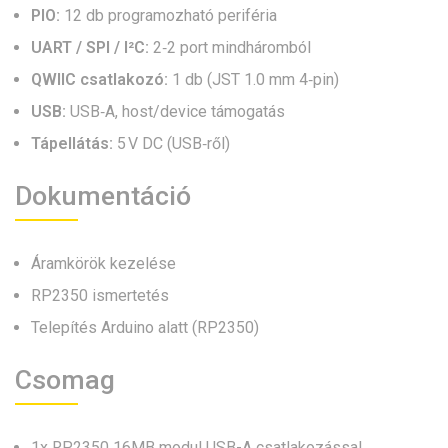
PIO:
12 db programozható periféria
UART / SPI / I²C:
2‑2 port mindháromból
QWIIC csatlakozó:
1 db (JST 1.0 mm 4‑pin)
USB:
USB‑A, host/device támogatás
Tápellátás:
5 V DC (USB‑ről)
Dokumentáció
Áramkörök kezelése
RP2350 ismertetés
Telepítés Arduino alatt (RP2350)
Csomag
1x RP2350 16MB modul USB-A csatlakozással