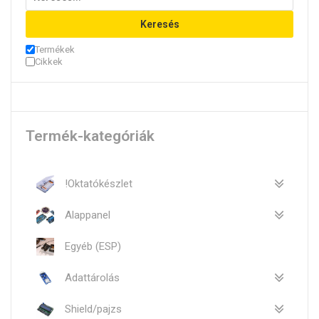
Keresés
Termékek
Cikkek
Termék-kategóriák
!Oktatókészlet
Alappanel
Egyéb (ESP)
Adattárolás
Shield/pajzs