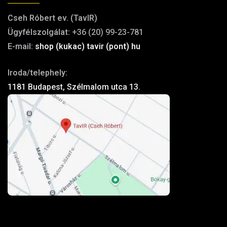
Cseh Róbert ev. (TavIR)
Ügyfélszolgálat:
+36 (20) 99-23-781
E-mail:
shop (kukac) tavir (pont) hu
Iroda/telephely:
1181 Budapest, Szélmalom utca 13.