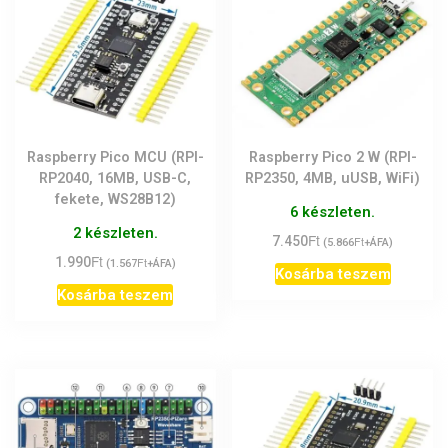
Raspberry Pico MCU (RPI-
Raspberry Pico 2 W (RPI-
RP2040, 16MB, USB-C,
RP2350, 4MB, uUSB, WiFi)
fekete, WS28B12)
6 készleten.
2 készleten.
Ft
7.450
Ft
(
5.866
+ÁFA)
Ft
1.990
Ft
(
1.567
+ÁFA)
Kosárba teszem
Kosárba teszem