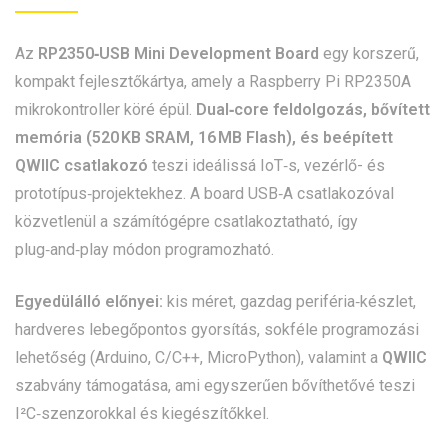
Az
RP2350‑USB Mini Development Board
egy korszerű,
kompakt fejlesztőkártya, amely a Raspberry Pi RP2350A
mikrokontroller köré épül.
Dual‑core feldolgozás, bővített
memória (520 KB SRAM, 16 MB Flash), és beépített
QWIIC csatlakozó
teszi ideálissá IoT‑s, vezérlő- és
prototípus‑projektekhez. A board USB‑A csatlakozóval
közvetlenül a számítógépre csatlakoztatható, így
plug‑and‑play módon programozható.
Egyedülálló előnyei:
kis méret, gazdag periféria‑készlet,
hardveres lebegőpontos gyorsítás, sokféle programozási
lehetőség (Arduino, C/C++, MicroPython), valamint a
QWIIC
szabvány támogatása, ami egyszerűen bővíthetővé teszi
I²C‑szenzorokkal és kiegészítőkkel.