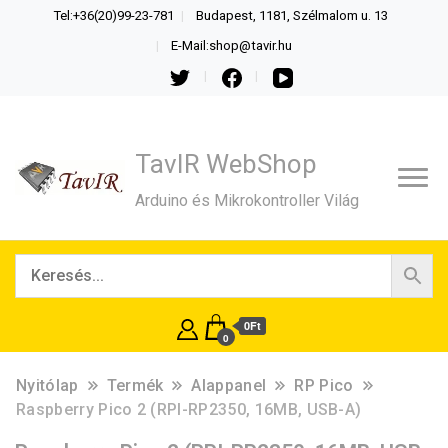
Tel:+36(20)99-23-781
Budapest, 1181, Szélmalom u. 13
E-Mail:shop@tavir.hu
TavIR WebShop
Arduino és Mikrokontroller Világ
0Ft
0
Nyitólap
Termék
Alappanel
RP Pico
Raspberry Pico 2 (RPI-RP2350, 16MB, USB-A)