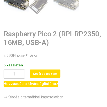
Raspberry Pico 2 (RPI-RP2350,
16MB, USB-A)
Ft
2.990
Ft
(
2.354
+ÁFA)
5 készleten
Raspberry
Kosárba teszem
Pico
2
Hozzáadás a kívánságlistához
(RPI-
RP2350,
→Kérdés a termékkel kapcsolatban
16MB,
USB-