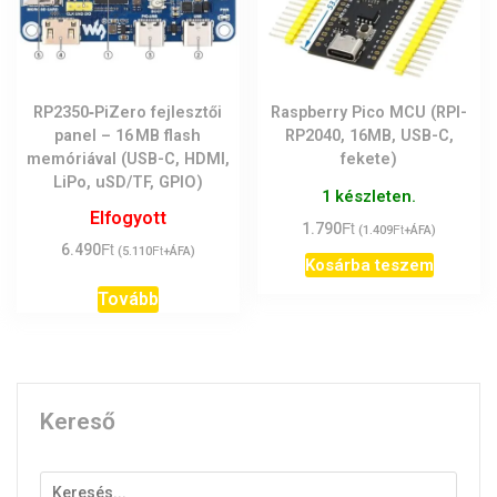
RP2350‑PiZero fejlesztői
Raspberry Pico MCU (RPI-
panel – 16 MB flash
RP2040, 16MB, USB-C,
memóriával (USB-C, HDMI,
fekete)
LiPo, uSD/TF, GPIO)
1 készleten.
Elfogyott
Ft
1.790
Ft
(
1.409
+ÁFA)
Ft
6.490
Ft
(
5.110
+ÁFA)
Kosárba teszem
Tovább
Kereső