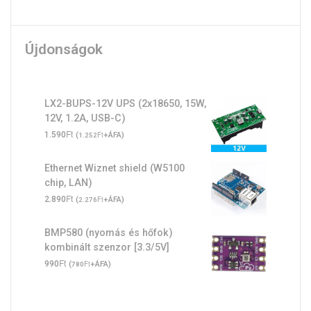
Újdonságok
LX2-BUPS-12V UPS (2x18650, 15W,
12V, 1.2A, USB-C)
Ft
1.590
(
Ft
+ÁFA)
1.252
Ethernet Wiznet shield (W5100
chip, LAN)
Ft
2.890
(
Ft
+ÁFA)
2.276
BMP580 (nyomás és hőfok)
kombinált szenzor [3.3/5V]
Ft
990
(
Ft
+ÁFA)
780