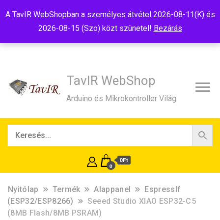
Tel:+36(20)99-23-781
Budapest, 1181, Szélmalom u. 13
A TavIR WebShopban a személyes átvétel 2026-08-11(K) és
E-Mail:shop@tavir.hu
2026-08-15 (Szo) közt szünetel!
Bezárás
TavIR WebShop
Arduino és Mikrokontroller Világ
0Ft
0
Nyitólap
Termék
Alappanel
EspressIf
(ESP32/ESP8266)
Seeed Studio XIAO ESP32-C5
(8MB Flash/8MB PSRAM)