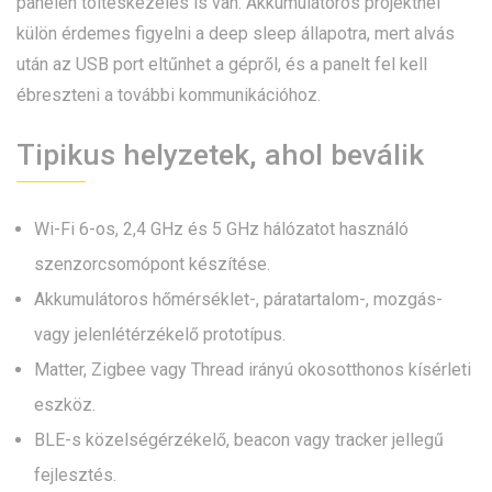
panelen töltéskezelés is van. Akkumulátoros projektnél
külön érdemes figyelni a deep sleep állapotra, mert alvás
után az USB port eltűnhet a gépről, és a panelt fel kell
ébreszteni a további kommunikációhoz.
Tipikus helyzetek, ahol beválik
Wi-Fi 6-os, 2,4 GHz és 5 GHz hálózatot használó
szenzorcsomópont készítése.
Akkumulátoros hőmérséklet-, páratartalom-, mozgás-
vagy jelenlétérzékelő prototípus.
Matter, Zigbee vagy Thread irányú okosotthonos kísérleti
eszköz.
BLE-s közelségérzékelő, beacon vagy tracker jellegű
fejlesztés.