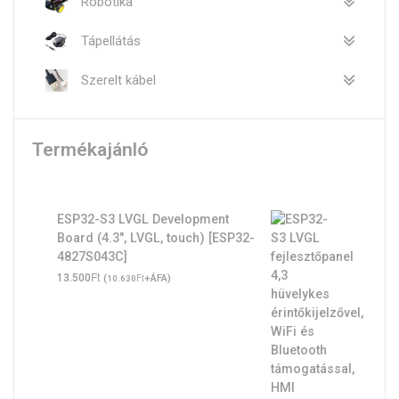
Robotika
Tápellátás
Szerelt kábel
Termékajánló
ESP32-S3 LVGL Development
Board (4.3", LVGL, touch) [ESP32-
4827S043C]
Ft
13.500
(
Ft
+ÁFA)
10.630