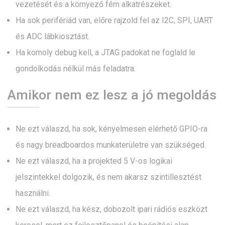
vezetését és a környező fém alkatrészeket.
Ha sok perifériád van, előre rajzold fel az I2C, SPI, UART
és ADC lábkiosztást.
Ha komoly debug kell, a JTAG padokat ne foglald le
gondolkodás nélkül más feladatra.
Amikor nem ez lesz a jó megoldás
Ne ezt válaszd, ha sok, kényelmesen elérhető GPIO-ra
és nagy breadboardos munkaterületre van szükséged.
Ne ezt válaszd, ha a projekted 5 V-os logikai
jelszintekkel dolgozik, és nem akarsz szintillesztést
használni.
Ne ezt válaszd, ha kész, dobozolt ipari rádiós eszközt