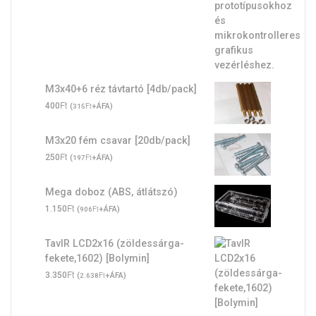
M3x40+6 réz távtartó [4db/pack]
Ft
400
(
Ft
+ÁFA)
315
M3x20 fém csavar [20db/pack]
Ft
250
(
Ft
+ÁFA)
197
Mega doboz (ABS, átlátszó)
Ft
1.150
(
Ft
+ÁFA)
906
TavIR LCD2x16 (zöldessárga-
fekete,1602) [Bolymin]
Ft
3.350
(
Ft
+ÁFA)
2.638