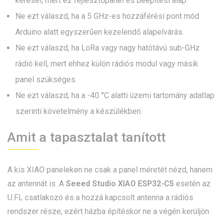
keresel, mert ez fejlesztőpanel és beépítési alap.
Ne ezt válaszd, ha a 5 GHz-es hozzáférési pont mód
Arduino alatt egyszerűen kezelendő alapelvárás.
Ne ezt válaszd, ha LoRa vagy nagy hatótávú sub-GHz
rádió kell, mert ehhez külön rádiós modul vagy másik
panel szükséges.
Ne ezt válaszd, ha a -40 °C alatti üzemi tartomány adatlap
szerinti követelmény a készülékben.
Amit a tapasztalat tanított
A kis XIAO paneleken ne csak a panel méretét nézd, hanem
az antennát is. A
Seeed Studio XIAO ESP32-C5
esetén az
U.FL csatlakozó és a hozzá kapcsolt antenna a rádiós
rendszer része, ezért házba építéskor ne a végén kerüljön