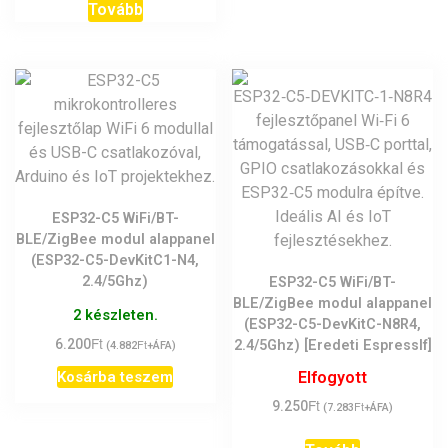
Tovább
ESP32-C5 WiFi/BT-
BLE/ZigBee modul alappanel
(ESP32-C5-DevKitC1-N4,
2.4/5Ghz)
ESP32-C5 WiFi/BT-
BLE/ZigBee modul alappanel
2 készleten.
(ESP32-C5-DevKitC-N8R4,
Ft
6.200
Ft
2.4/5Ghz) [Eredeti EspressIf]
(
4.882
+ÁFA)
Kosárba teszem
Elfogyott
Ft
9.250
Ft
(
7.283
+ÁFA)