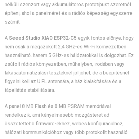
nélküli szenzort vagy akkumulátoros prototípust szeretnél
építeni, ahol a panelméret és a rádiós képesség egyszerre
számít.
A
Seeed Studio XIAO ESP32-C5
egyik fontos előnye, hogy
nem csak a megszokott 2,4 GHz-es Wi-Fi környezetben
használható, hanem 5 GHz-es hálózatokkal is dolgozhat. Ez
zsúfolt rádiós környezetben, műhelyben, irodában vagy
lakásautomatizálási teszteknél jól jöhet, de a beépítésnél
figyelni kell az U.FL antennára, a ház kialakítására és a
tápellátás stabilitására.
A panel 8 MB Flash és 8 MB PSRAM memóriával
rendelkezik, ami kényelmesebb mozgásteret ad
összetettebb firmware-ekhez, webes konfigurációhoz,
hálózati kommunikációhoz vagy több protokollt használó