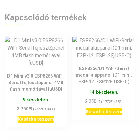
Kapcsolódó termékek
ESP8266/D1 WiFi-Serial
modul alappanel (D1 mini,
D1 Mini v3.0 ESP8266 WiFi-
ESP-12, ESP12F, USB-C)
Serial fejlesztőpanel 4MB
flash memóriával [uUSB]
14 készleten.
9 készleten.
Ft
2.250
Ft
(
1.772
+ÁFA)
Ft
3.250
Ft
(
2.559
+ÁFA)
Kosárba teszem
Kosárba teszem