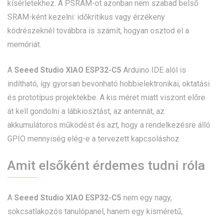
kísérletekhez. A PSRAM-ot azonban nem szabad belső
SRAM-ként kezelni: időkritikus vagy érzékeny
kódrészeknél továbbra is számít, hogyan osztod el a
memóriát.
A
Seeed Studio XIAO ESP32-C5
Arduino IDE alól is
indítható, így gyorsan bevonható hobbielektronikai, oktatási
és prototípus projektekbe. A kis méret miatt viszont előre
át kell gondolni a lábkiosztást, az antennát, az
akkumulátoros működést és azt, hogy a rendelkezésre álló
GPIO mennyiség elég-e a tervezett kapcsoláshoz.
Amit elsőként érdemes tudni róla
A
Seeed Studio XIAO ESP32-C5
nem egy nagy,
sokcsatlakozós tanulópanel, hanem egy kisméretű,