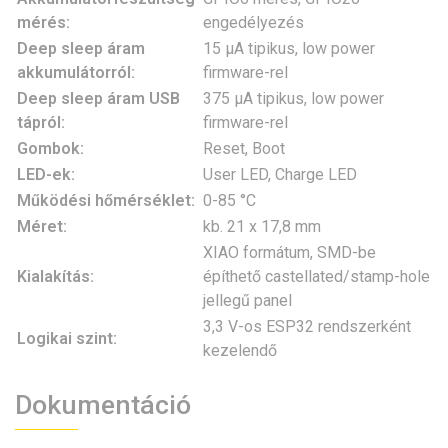
mérés:
engedélyezés
Deep sleep áram
15 µA tipikus, low power
akkumulátorról:
firmware-rel
Deep sleep áram USB
375 µA tipikus, low power
tápról:
firmware-rel
Gombok:
Reset, Boot
LED-ek:
User LED, Charge LED
Működési hőmérséklet:
0-85 °C
Méret:
kb. 21 x 17,8 mm
XIAO formátum, SMD-be
Kialakítás:
építhető castellated/stamp-hole
jellegű panel
3,3 V-os ESP32 rendszerként
Logikai szint:
kezelendő
Dokumentáció