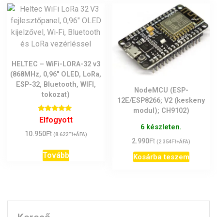
HELTEC – WiFi-LORA-32 v3
(868MHz, 0,96″ OLED, LoRa,
ESP-32, Bluetooth, WIFI,
NodeMCU (ESP-
tokozat)
12E/ESP8266; V2 (keskeny
modul); CH9102)
Értékelés:
Elfogyott
5.00
6 készleten.
/ 5
Ft
10.950
Ft
(
8.622
+ÁFA)
Ft
2.990
Ft
(
2.354
+ÁFA)
Tovább
Kosárba teszem