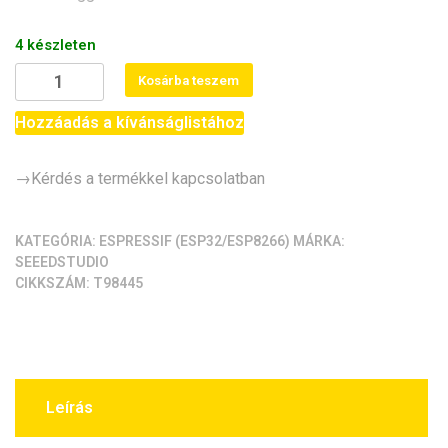
4 készleten
Seeed
Kosárba teszem
Studio
XIAO
Hozzáadás a kívánságlistához
ESP32-
C5
→Kérdés a termékkel kapcsolatban
(8MB
Flash/8MB
PSRAM)
KATEGÓRIA:
ESPRESSIF (ESP32/ESP8266)
MÁRKA:
SEEEDSTUDIO
mennyiség
CIKKSZÁM:
T98445
Leírás