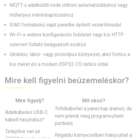
MQTT-s adatküldő node otthoni automatizáláshoz vagy
műhelyes mérésnaplózáshoz.
XIAO formátumú saját panelbe épített vezérlőmodul.
Wi-Fi-s webes konfigurációs felületet vagy kis HTTP
szervert futtató beágyazott eszköz.
Oktatási, labor- vagy prototípus környezet, ahol fontos a
kis méret és a modern ESP32-C5 rádiós oldal.
Mire kell figyelni beüzemeléskor?
Mire figyelj?
Mit okoz?
Töltőkábellel a panel kap áramot, de
Adatkábeles USB-C
nem jelenik meg programozható
kábelt használsz?
portként.
Telepítve van az
Régebbi környezetben hiányozhat a