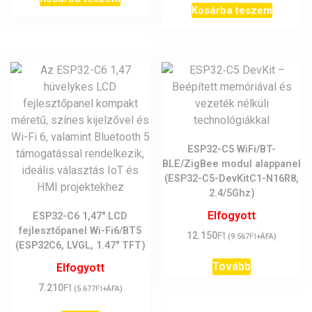
Kosárba teszem
ESP32-C5 WiFi/BT-
BLE/ZigBee modul alappanel
(ESP32-C5-DevKitC1-N16R8,
2.4/5Ghz)
Elfogyott
ESP32-C6 1,47″ LCD
fejlesztőpanel Wi-Fi6/BT5
Ft
12.150
Ft
(
9.567
+ÁFA)
(ESP32C6, LVGL, 1.47″ TFT)
Tovább
Elfogyott
Ft
7.210
Ft
(
5.677
+ÁFA)