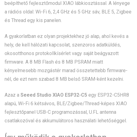
beépíthető fejlesztőmodul XIAO lábkiosztással. A lényege
a rádiós oldal: Wi-Fi 6, 2,4 GHz és 5 GHz sáv, BLE 5, Zigbee
és Thread egy kis panelen.
A gyakorlatban ez olyan projektekhez jó alap, ahol kevés a
hely, de kell hálózati kapcsolat, szenzoros adatküldés,
okosotthonos protokollkísérlet vagy saját beágyazott
firmware. A 8 MB Flash és 8 MB PSRAM miatt
kényelmesebb mozgástér marad összetettebb firmware-
nél, de ezt nem szabad 8 MB belső SRAM-ként kezelni.
Azaz a
Seeed Studio XIAO ESP32-C5
egy ESP32-C5HR8
alapú, Wi-Fi 6 kétsávos, BLE/Zigbee/Thread-képes XIAO
fejlesztőpanel USB-C programozással, U.FL antenna
csatlakozóval és akkumulátoros használati lehetőséggel.