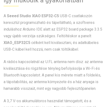
Így működik a gyakorlatban
A
Seeed Studio XIAO ESP32-C5
USB-C csatlakozón
keresztül programozható és tápellátható, a szoftveres
induláshoz Arduino IDE alatt az ESP32 board package 3.3.5
vagy újabb verziója szükséges. Feltöltéskor a panelt
XIAO_ESP32C5
célként kell kiválasztani, és adatkábeles
USB-C kábel kell hozzá, nem csak töltőkábel.
A rádiós kapcsolatnál az U.FL antenna nem dísz: az antenna
kiválasztása és rögzítése tényleg befolyásolja a Wi-Fi és
Bluetooth kapcsolatot. A panel kis mérete miatt a földelés,
a tápstabilitás, az antenna környezete és a ház anyaga is
hamarabb visszaüt, mint egy nagyobb fejlesztőpanelen.
A 3,7 V-os akkumulátoros használat támogatott, és a