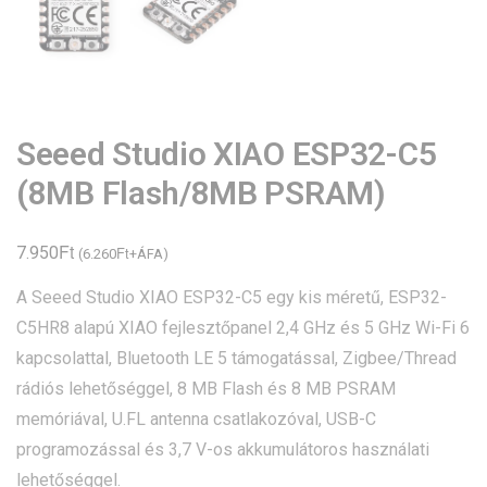
Seeed Studio XIAO ESP32-C5
(8MB Flash/8MB PSRAM)
Ft
7.950
Ft
(
6.260
+ÁFA)
A Seeed Studio XIAO ESP32-C5 egy kis méretű, ESP32-
C5HR8 alapú XIAO fejlesztőpanel 2,4 GHz és 5 GHz Wi-Fi 6
kapcsolattal, Bluetooth LE 5 támogatással, Zigbee/Thread
rádiós lehetőséggel, 8 MB Flash és 8 MB PSRAM
memóriával, U.FL antenna csatlakozóval, USB-C
programozással és 3,7 V-os akkumulátoros használati
lehetőséggel.