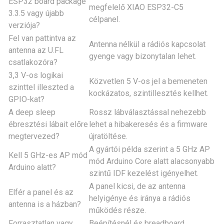
ESP32 board package
megfelelő XIAO ESP32-C5
3.3.5 vagy újabb
célpanel.
verziója?
Fel van pattintva az
Antenna nélkül a rádiós kapcsolat
antenna az U.FL
gyenge vagy bizonytalan lehet.
csatlakozóra?
3,3 V-os logikai
Közvetlen 5 V-os jel a bemeneten
szinttel illeszted a
kockázatos, szintillesztés kellhet.
GPIO-kat?
A deep sleep
Rossz lábválasztással nehezebb
ébresztési lábait előre
lehet a hibakeresés és a firmware
megtervezed?
újratöltése.
A gyártói példa szerint a 5 GHz AP
Kell 5 GHz-es AP mód
mód Arduino Core alatt alacsonyabb
Arduino alatt?
szintű IDF kezelést igényelhet.
A panel kicsi, de az antenna
Elfér a panel és az
helyigénye és iránya a rádiós
antenna is a házban?
működés része.
Forrasztatlan vagy
Beépítésnél és breadboard