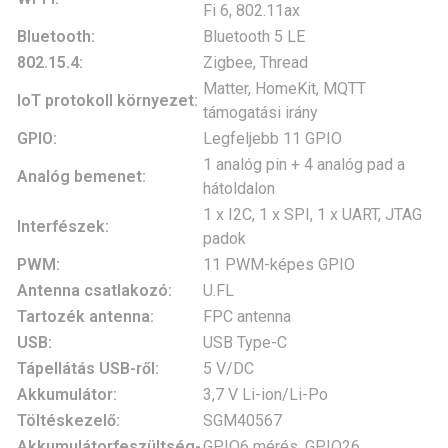
Fi 6, 802.11ax
Bluetooth:
Bluetooth 5 LE
802.15.4:
Zigbee, Thread
Matter, HomeKit, MQTT
IoT protokoll környezet:
támogatási irány
GPIO:
Legfeljebb 11 GPIO
1 analóg pin + 4 analóg pad a
Analóg bemenet:
hátoldalon
1 x I2C, 1 x SPI, 1 x UART, JTAG
Interfészek:
padok
PWM:
11 PWM-képes GPIO
Antenna csatlakozó:
U.FL
Tartozék antenna:
FPC antenna
USB:
USB Type-C
Tápellátás USB-ről:
5 V/DC
Akkumulátor:
3,7 V Li-ion/Li-Po
Töltéskezelő:
SGM40567
Akkumulátorfeszültség-
GPIO6 mérés, GPIO26