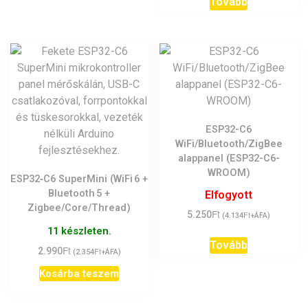
Tovább
ESP32-C6
WiFi/Bluetooth/ZigBee
alappanel (ESP32-C6-
WROOM)
ESP32‑C6 SuperMini (WiFi 6 +
Bluetooth 5 +
Elfogyott
Zigbee/Core/Thread)
Ft
5.250
Ft
(
4.134
+ÁFA)
11 készleten.
Tovább
Ft
2.990
Ft
(
2.354
+ÁFA)
Kosárba teszem