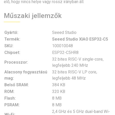
elő, hogy nincs helye vagy rossz irányban áll.
Műszaki jellemzők
Gyártó:
Seeed Studio
Termék:
Seeed Studio XIAO ESP32-C5
SKU:
100010048
Chipset:
ESP32-C5HR8
32 bites RISC-V single-core,
Processzor:
legfeljebb 240 MHz
Alacsony fogyasztású
32 bites RISC-V LP core,
mag:
legfeljebb 48 MHz
Belső SRAM:
384 KB
ROM:
320 KB
Flash:
8 MB
PSRAM:
8 MB
2,4 GHz és 5 GHz dual-band Wi-
Wi-Fi: