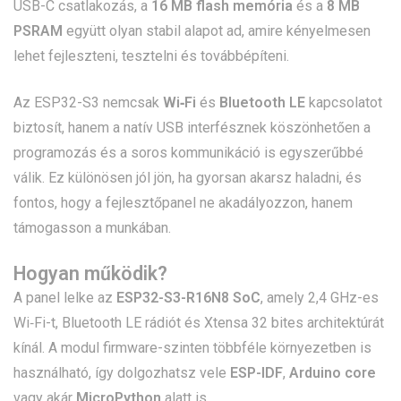
USB-C csatlakozás, a
16 MB flash memória
és a
8 MB
PSRAM
együtt olyan stabil alapot ad, amire kényelmesen
lehet fejleszteni, tesztelni és továbbépíteni.
Az ESP32-S3 nemcsak
Wi‑Fi
és
Bluetooth LE
kapcsolatot
biztosít, hanem a natív USB interfésznek köszönhetően a
programozás és a soros kommunikáció is egyszerűbbé
válik. Ez különösen jól jön, ha gyorsan akarsz haladni, és
fontos, hogy a fejlesztőpanel ne akadályozzon, hanem
támogasson a munkában.
Hogyan működik?
A panel lelke az
ESP32-S3-R16N8 SoC
, amely 2,4 GHz-es
Wi‑Fi-t, Bluetooth LE rádiót és Xtensa 32 bites architektúrát
kínál. A modul firmware-szinten többféle környezetben is
használható, így dolgozhatsz vele
ESP-IDF
,
Arduino core
vagy akár
MicroPython
alatt is.