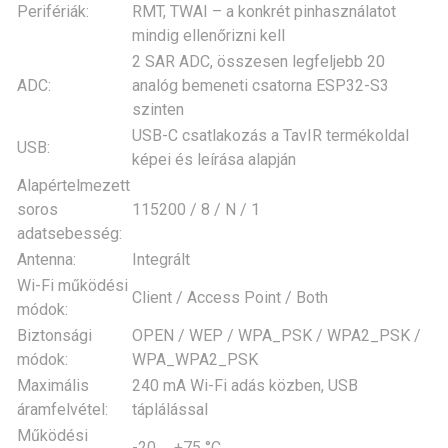
Perifériák:
RMT, TWAI – a konkrét pinhasználatot
mindig ellenőrizni kell
2 SAR ADC, összesen legfeljebb 20
ADC:
analóg bemeneti csatorna ESP32-S3
szinten
USB-C csatlakozás a TavIR termékoldal
USB:
képei és leírása alapján
Alapértelmezett
soros
115200 / 8 / N / 1
adatsebesség:
Antenna:
Integrált
Wi-Fi működési
Client / Access Point / Both
módok:
Biztonsági
OPEN / WEP / WPA_PSK / WPA2_PSK /
módok:
WPA_WPA2_PSK
Maximális
240 mA Wi-Fi adás közben, USB
áramfelvétel:
táplálással
Működési
-20 … +75 °C