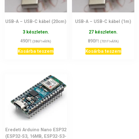
USB-A – USB-C kábel (20cm)
USB-A – USB-C kábel (1m)
3 készleten.
27 készleten.
Ft
Ft
490
Ft
890
Ft
(
386
+ÁFA)
(
701
+ÁFA)
Kosárba teszem
Kosárba teszem
Eredeti Arduino Nano ESP32
(ESP32-S3, 16MB, ESP32-S3-