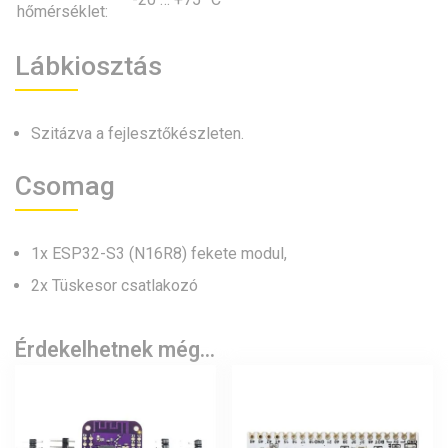
hőmérséklet:
Lábkiosztás
Szitázva a fejlesztőkészleten.
Csomag
1x ESP32-S3 (N16R8) fekete modul,
2x Tüskesor csatlakozó
Érdekelhetnek még…