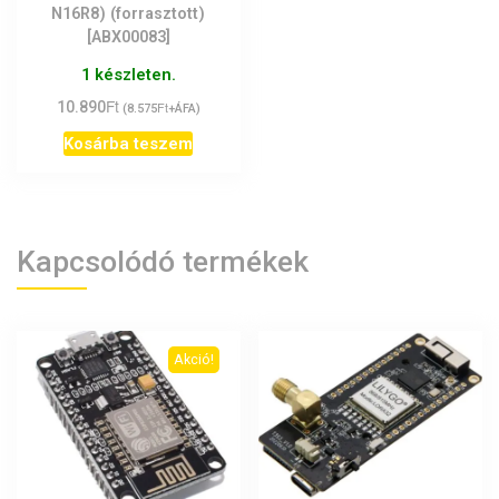
N16R8) (forrasztott)
[ABX00083]
1 készleten.
Ft
10.890
Ft
(
8.575
+ÁFA)
Kosárba teszem
Kapcsolódó termékek
Akció!