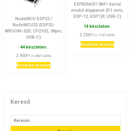
ESP8266/D1 WiFi-Serial
modul alappanel (D1 mini,
ESP-12, ESP12F, USB-C)
NodeMCU ESP32 /
NodeMCU32 (ESP32-
14 készleten.
WROOM-32D; CP2102; 38pin;
Ft
2.250
Ft
(
1.772
+ÁFA)
USB-C)
Kosárba teszem
44 készleten.
Ft
2.900
Ft
(
2.283
+ÁFA)
Kosárba teszem
Kereső