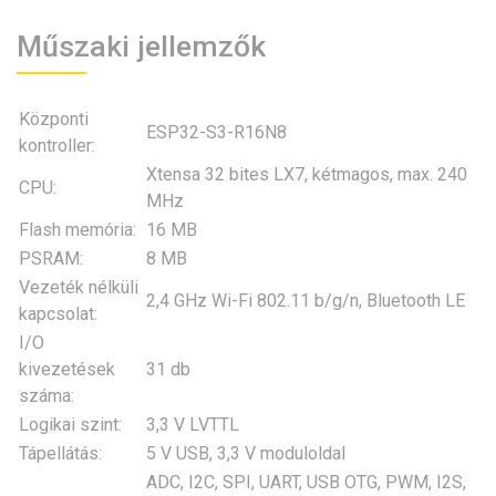
Műszaki jellemzők
Központi
ESP32-S3-R16N8
kontroller:
Xtensa 32 bites LX7, kétmagos, max. 240
CPU:
MHz
Flash memória:
16 MB
PSRAM:
8 MB
Vezeték nélküli
2,4 GHz Wi-Fi 802.11 b/g/n, Bluetooth LE
kapcsolat:
I/O
kivezetések
31 db
száma:
Logikai szint:
3,3 V LVTTL
Tápellátás:
5 V USB, 3,3 V moduloldal
ADC, I2C, SPI, UART, USB OTG, PWM, I2S,