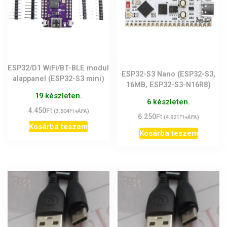
ESP32/D1 WiFi/BT-BLE modul
ESP32-S3 Nano (ESP32-S3,
alappanel (ESP32-S3 mini)
16MB, ESP32-S3-N16R8)
19 készleten.
6 készleten.
Ft
4.450
Ft
(
3.504
+ÁFA)
Ft
6.250
Ft
(
4.921
+ÁFA)
Kosárba teszem
Kosárba teszem