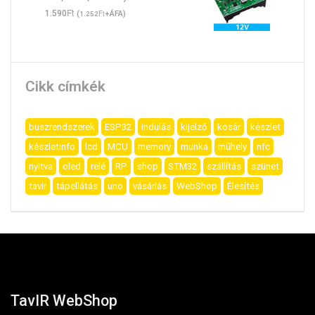
Ft
1.590
(
Ft
+ÁFA)
1.252
Cikk címkék
buszrendszerek
ESP32
indulás
kijelző
kosár
készlet
készletinfo
lcd
MCU
memory
munka
műhely
nfc
nyitva
oled
relé
RP
shop
STM32
szállítás
szünet
tavir
tápellátás
uno
vásárlás
WebShop
Élesítés
TavIR WebShop