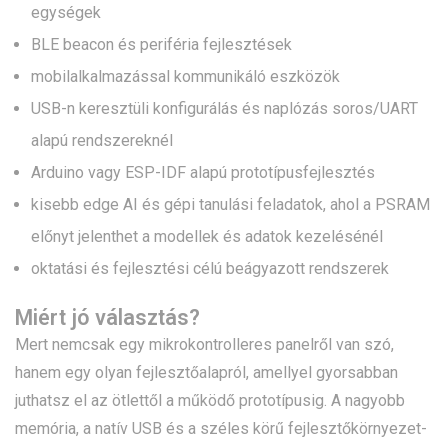
egységek
BLE beacon és periféria fejlesztések
mobilalkalmazással kommunikáló eszközök
USB-n keresztüli konfigurálás és naplózás soros/UART
alapú rendszereknél
Arduino vagy ESP-IDF alapú prototípusfejlesztés
kisebb edge AI és gépi tanulási feladatok, ahol a PSRAM
előnyt jelenthet a modellek és adatok kezelésénél
oktatási és fejlesztési célú beágyazott rendszerek
Miért jó választás?
Mert nemcsak egy mikrokontrolleres panelről van szó,
hanem egy olyan fejlesztőalapról, amellyel gyorsabban
juthatsz el az ötlettől a működő prototípusig. A nagyobb
memória, a natív USB és a széles körű fejlesztőkörnyezet-