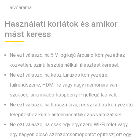
alvóárama.
Használati korlátok és amikor
mást keress
Ne ezt válaszd, ha 5 V logikájú Arduino-környezethez
közvetlen, szintillesztés nélküli illesztést keresel.
Ne ezt válaszd, ha kész Linuxos környezetre,
fájlrendszerre, HDMI-re vagy nagy memóriára van
szükség; arra inkább Raspberry Pi jellegű lap való.
Ne ezt válaszd, ha hosszú távú, rossz rádiós környezetű
telepítéshez külső antennacsatlakozós változat kell.
Ne ezt válaszd, ha csak egy egyszerű Wi-Fi relét vagy
egy nagyon olcsó szenzorcsomópontot építesz; ott egy