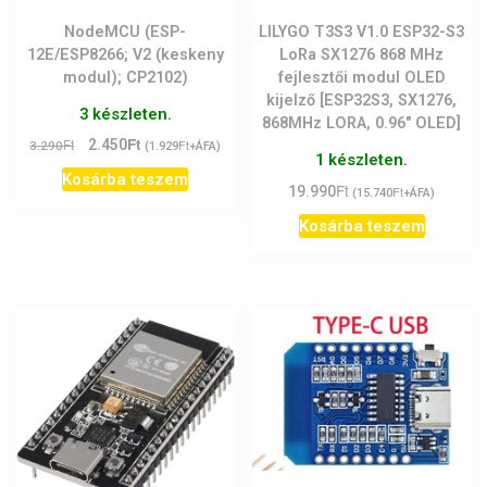
NodeMCU (ESP-
LILYGO T3S3 V1.0 ESP32-S3
12E/ESP8266; V2 (keskeny
LoRa SX1276 868 MHz
modul); CP2102)
fejlesztői modul OLED
kijelző [ESP32S3, SX1276,
3 készleten.
868MHz LORA, 0.96″ OLED]
Ft
Original
Current
Ft
2.450
Ft
3.290
(
1.929
+ÁFA)
1 készleten.
price
price
Kosárba teszem
was:
is:
Ft
19.990
Ft
(
15.740
+ÁFA)
3.290Ft.
2.450Ft.
Kosárba teszem