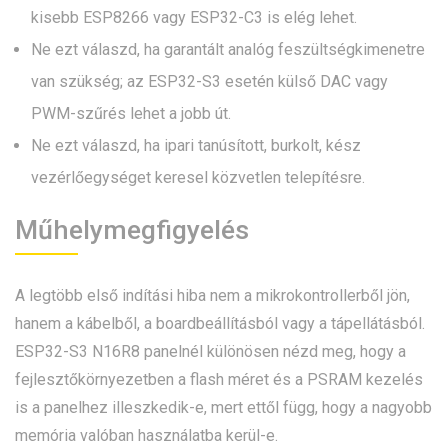
kisebb ESP8266 vagy ESP32-C3 is elég lehet.
Ne ezt válaszd, ha garantált analóg feszültségkimenetre
van szükség; az ESP32-S3 esetén külső DAC vagy
PWM-szűrés lehet a jobb út.
Ne ezt válaszd, ha ipari tanúsított, burkolt, kész
vezérlőegységet keresel közvetlen telepítésre.
Műhelymegfigyelés
A legtöbb első indítási hiba nem a mikrokontrollerből jön,
hanem a kábelből, a boardbeállításból vagy a tápellátásból.
ESP32-S3 N16R8 panelnél különösen nézd meg, hogy a
fejlesztőkörnyezetben a flash méret és a PSRAM kezelés
is a panelhez illeszkedik-e, mert ettől függ, hogy a nagyobb
memória valóban használatba kerül-e.