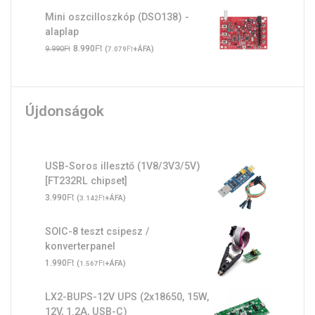
Mini oszcilloszkóp (DSO138) -
alaplap
Original
Ft
Current
Ft
8.990
(
Ft
+ÁFA)
9.990
7.079
price
price
was:
is:
9.990Ft.
8.990Ft.
Újdonságok
USB-Soros illesztő (1V8/3V3/5V)
[FT232RL chipset]
Ft
3.990
(
Ft
+ÁFA)
3.142
SOIC-8 teszt csipesz /
konverterpanel
Ft
1.990
(
Ft
+ÁFA)
1.567
LX2-BUPS-12V UPS (2x18650, 15W,
12V, 1.2A, USB-C)