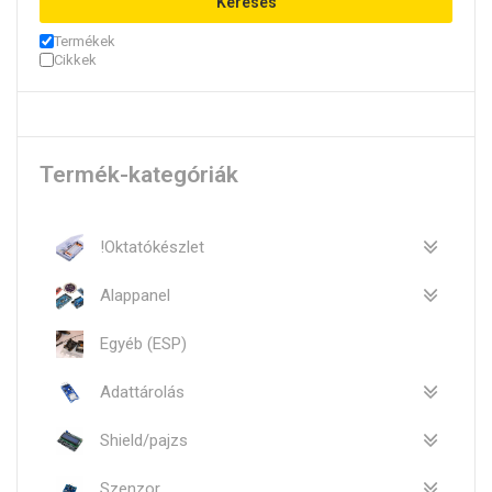
Keresés
Termékek
Cikkek
Termék-kategóriák
!Oktatókészlet
Alappanel
Egyéb (ESP)
Adattárolás
Shield/pajzs
Szenzor