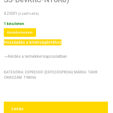
Ft
4.250
Ft
(
3.346
+ÁFA)
1 készleten
ESP32-
Kosárba teszem
S3
Hozzáadás a kívánságlistához
WiFi/BT-
BLE
modul
→Kérdés a termékkel kapcsolatban
alappanel
(ESP32-
KATEGÓRIA:
ESPRESSIF (ESP32/ESP8266)
MÁRKA:
TAVIR
S3,
CIKKSZÁM:
T98366
ESP32-
S3-
DevKitC-
N16R8)
mennyiség
Leírás