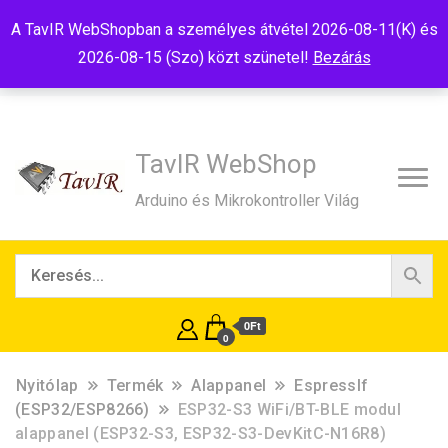
Tel:+36(20)99-23-781
Budapest, 1181, Szélmalom u. 13
A TavIR WebShopban a személyes átvétel 2026-08-11(K) és
E-Mail:shop@tavir.hu
2026-08-15 (Szo) közt szünetel!
Bezárás
TavIR WebShop
Arduino és Mikrokontroller Világ
0Ft
0
Nyitólap
Termék
Alappanel
EspressIf
(ESP32/ESP8266)
ESP32-S3 WiFi/BT-BLE modul
alappanel (ESP32-S3, ESP32-S3-DevKitC-N16R8)