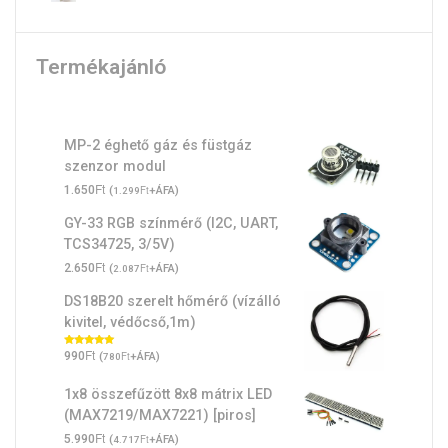
Termékajánló
MP-2 éghető gáz és füstgáz
szenzor modul
Ft
1.650
(
Ft
+ÁFA)
1.299
GY-33 RGB színmérő (I2C, UART,
TCS34725, 3/5V)
Ft
2.650
(
Ft
+ÁFA)
2.087
DS18B20 szerelt hőmérő (vízálló
kivitel, védőcső,1m)
Ft
Értékelés:
990
(
Ft
+ÁFA)
780
5.00
/ 5
1x8 összefűzött 8x8 mátrix LED
(MAX7219/MAX7221) [piros]
Ft
5.990
(
Ft
+ÁFA)
4.717