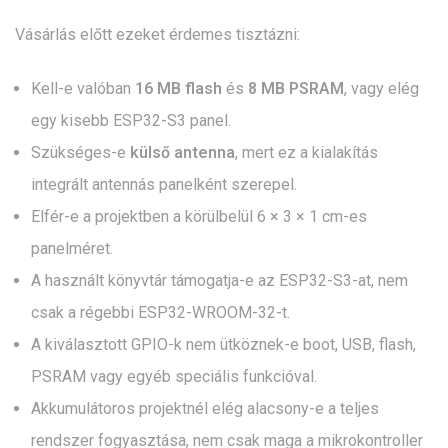
Vásárlás előtt ezeket érdemes tisztázni:
Kell-e valóban
16 MB flash
és
8 MB PSRAM
, vagy elég
egy kisebb ESP32-S3 panel.
Szükséges-e
külső antenna
, mert ez a kialakítás
integrált antennás panelként szerepel.
Elfér-e a projektben a körülbelül 6 × 3 × 1 cm-es
panelméret.
A használt könyvtár támogatja-e az ESP32-S3-at, nem
csak a régebbi ESP32-WROOM-32-t.
A kiválasztott GPIO-k nem ütköznek-e boot, USB, flash,
PSRAM vagy egyéb speciális funkcióval.
Akkumulátoros projektnél elég alacsony-e a teljes
rendszer fogyasztása, nem csak maga a mikrokontroller