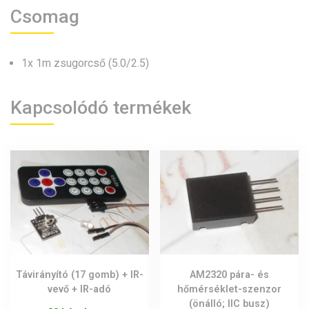
Csomag
1x 1m zsugorcső (5.0/2.5)
Kapcsolódó termékek
Távirányító (17 gomb) + IR-
AM2320 pára- és
vevő + IR-adó
hőmérséklet-szenzor
(önálló; IIC busz)