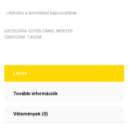
→Kérdés a termékkel kapcsolatban
KATEGÓRIA:
EGYÉB
CÍMKE:
MŰSZER
CIKKSZÁM:
T45248
Leírás
További információk
Vélemények (0)