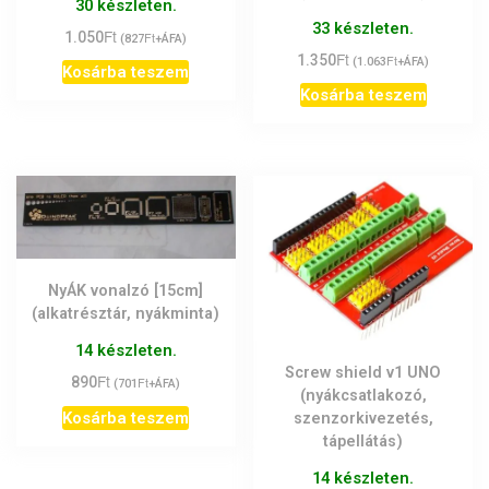
30 készleten.
33 készleten.
Ft
1.050
Ft
(
827
+ÁFA)
Ft
1.350
Ft
(
1.063
+ÁFA)
Kosárba teszem
Kosárba teszem
NyÁK vonalzó [15cm]
(alkatrésztár, nyákminta)
14 készleten.
Screw shield v1 UNO
Ft
890
Ft
(
701
+ÁFA)
(nyákcsatlakozó,
Kosárba teszem
szenzorkivezetés,
tápellátás)
14 készleten.