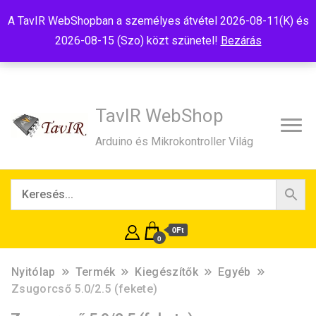
Tel:+36(20)99-23-781
Budapest, 1181, Szélmalom u. 13
A TavIR WebShopban a személyes átvétel 2026-08-11(K) és
E-Mail:shop@tavir.hu
2026-08-15 (Szo) közt szünetel!
Bezárás
TavIR WebShop
Arduino és Mikrokontroller Világ
0Ft
0
Nyitólap
Termék
Kiegészítők
Egyéb
Zsugorcső 5.0/2.5 (fekete)