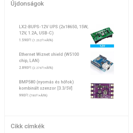
Újdonságok
LX2-BUPS-12V UPS (2x18650, 15W,
12V, 1.2A, USB-C)
Ft
1.590
(
Ft
+ÁFA)
1.252
Ethernet Wiznet shield (W5100
chip, LAN)
Ft
2.890
(
Ft
+ÁFA)
2.276
BMP580 (nyomás és hőfok)
kombinált szenzor [3.3/5V]
Ft
990
(
Ft
+ÁFA)
780
Cikk címkék