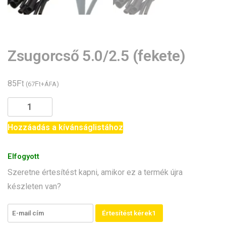
Zsugorcső 5.0/2.5 (fekete)
Ft
85
Ft
(
67
+ÁFA)
Zsugorcső
5.0/2.5
(fekete)
Hozzáadás a kívánságlistához
mennyiség
Elfogyott
Szeretne értesítést kapni, amikor ez a termék újra
készleten van?
Értesítést kérek1