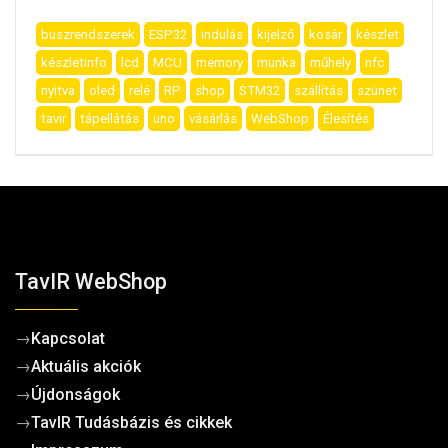
buszrendszerek
ESP32
indulás
kijelző
kosár
készlet
készletinfo
lcd
MCU
memory
munka
műhely
nfc
nyitva
oled
relé
RP
shop
STM32
szállítás
szünet
tavir
tápellátás
uno
vásárlás
WebShop
Élesítés
TavIR WebShop
→
Kapcsolat
→
Aktuális akciók
→
Újdonságok
→
TavIR Tudásbázis és cikkek