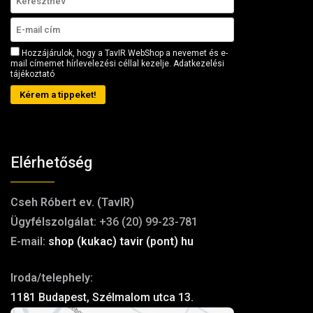
Hozzájárulok, hogy a TavIR WebShop a nevemet és e-
mail címemet hírlevelezési céllal kezelje.
Adatkezelési
tájékoztató
Kérem a tippeket!
Elérhetőség
Cseh Róbert ev. (TavIR)
Ügyfélszolgálat:
+36 (20) 99-23-781
E-mail:
shop (kukac) tavir (pont) hu
Iroda/telephely:
1181 Budapest, Szélmalom utca 13.