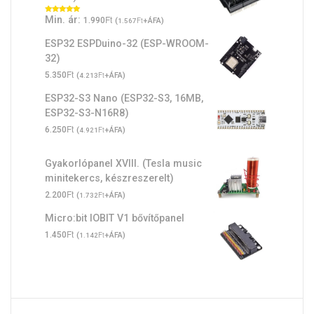
Ft
Min. ár:
Értékelés:
1.990
(
Ft
+ÁFA)
1.567
5.00
/ 5
ESP32 ESPDuino-32 (ESP-WROOM-
32)
Ft
5.350
(
Ft
+ÁFA)
4.213
ESP32-S3 Nano (ESP32-S3, 16MB,
ESP32-S3-N16R8)
Ft
6.250
(
Ft
+ÁFA)
4.921
Gyakorlópanel XVIII. (Tesla music
minitekercs, készreszerelt)
Ft
2.200
(
Ft
+ÁFA)
1.732
Micro:bit IOBIT V1 bővítőpanel
Ft
1.450
(
Ft
+ÁFA)
1.142