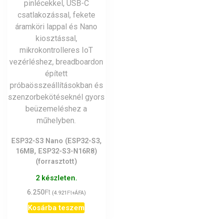
ESP32-S3 Nano (ESP32-S3,
16MB, ESP32-S3-N16R8)
(forrasztott)
2 készleten.
Ft
6.250
Ft
(
4.921
+ÁFA)
Kosárba teszem