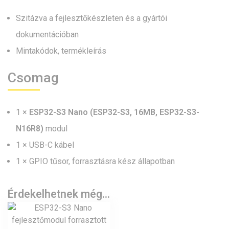
Szitázva a fejlesztőkészleten és a gyártói
dokumentációban
Mintakódok, termékleírás
Csomag
1 ×
ESP32-S3 Nano (ESP32-S3, 16MB, ESP32-S3-
N16R8)
modul
1 × USB-C kábel
1 × GPIO tűsor, forrasztásra kész állapotban
Érdekelhetnek még…