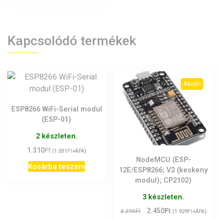
Kapcsolódó termékek
Akció!
ESP8266 WiFi-Serial modul
(ESP-01)
2 készleten.
Ft
1.310
Ft
(
1.031
+ÁFA)
NodeMCU (ESP-
Kosárba teszem
12E/ESP8266; V2 (keskeny
modul); CP2102)
3 készleten.
Ft
Original
Current
Ft
2.450
Ft
3.290
(
1.929
+ÁFA)
price
price