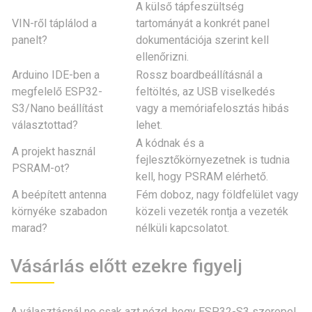
A külső tápfeszültség
VIN-ről táplálod a
tartományát a konkrét panel
panelt?
dokumentációja szerint kell
ellenőrizni.
Arduino IDE-ben a
Rossz boardbeállításnál a
megfelelő ESP32-
feltöltés, az USB viselkedés
S3/Nano beállítást
vagy a memóriafelosztás hibás
választottad?
lehet.
A kódnak és a
A projekt használ
fejlesztőkörnyezetnek is tudnia
PSRAM-ot?
kell, hogy PSRAM elérhető.
A beépített antenna
Fém doboz, nagy földfelület vagy
környéke szabadon
közeli vezeték rontja a vezeték
marad?
nélküli kapcsolatot.
Vásárlás előtt ezekre figyelj
A választásnál ne csak azt nézd, hogy ESP32-S3 szerepel