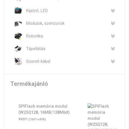
Kijelző, LED
Modulok, szenzorok
Robotika
Tápellátás
Szerelt kábel
Termékajánló
SPIFlash memória modul
(W25Q128, 16MB/128Mbit)
Ft
990
(
Ft
+ÁFA)
780