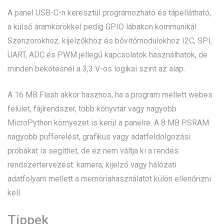
A panel USB-C-n keresztül programozható és tápellátható,
a külső áramkörökkel pedig GPIO lábakon kommunikál.
Szenzorokhoz, kijelzőkhöz és bővítőmodulokhoz I2C, SPI,
UART, ADC és PWM jellegű kapcsolatok használhatók, de
minden bekötésnél a 3,3 V-os logikai szint az alap.
A 16 MB Flash akkor hasznos, ha a program mellett webes
felület, fájlrendszer, több könyvtár vagy nagyobb
MicroPython környezet is kerül a panelre. A 8 MB PSRAM
nagyobb pufferelést, grafikus vagy adatfeldolgozási
próbákat is segíthet, de ez nem váltja ki a rendes
rendszertervezést: kamera, kijelző vagy hálózati
adatfolyam mellett a memóriahasználatot külön ellenőrizni
kell.
Tippek