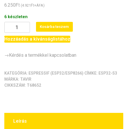
Ft
6.250
Ft
(
4.921
+ÁFA)
6 készleten
ESP32-
Kosárba teszem
S3
Nano
Hozzáadás a kívánságlistához
(ESP32-
S3,
→Kérdés a termékkel kapcsolatban
16MB,
ESP32-
S3-
KATEGÓRIA:
ESPRESSIF (ESP32/ESP8266)
CÍMKE:
ESP32-S3
MÁRKA:
TAVIR
N16R8)
CIKKSZÁM:
T68652
mennyiség
Leírás