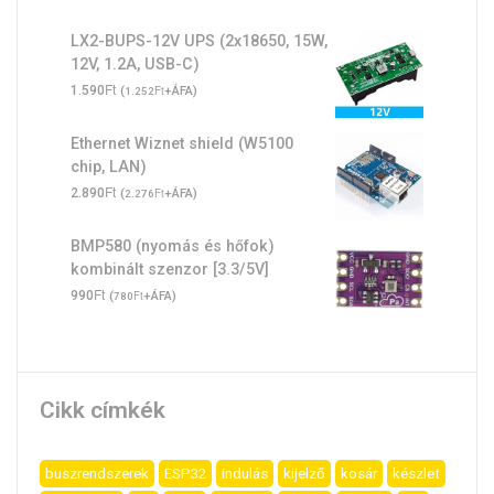
LX2-BUPS-12V UPS (2x18650, 15W,
12V, 1.2A, USB-C)
Ft
1.590
(
Ft
+ÁFA)
1.252
Ethernet Wiznet shield (W5100
chip, LAN)
Ft
2.890
(
Ft
+ÁFA)
2.276
BMP580 (nyomás és hőfok)
kombinált szenzor [3.3/5V]
Ft
990
(
Ft
+ÁFA)
780
Cikk címkék
buszrendszerek
ESP32
indulás
kijelző
kosár
készlet