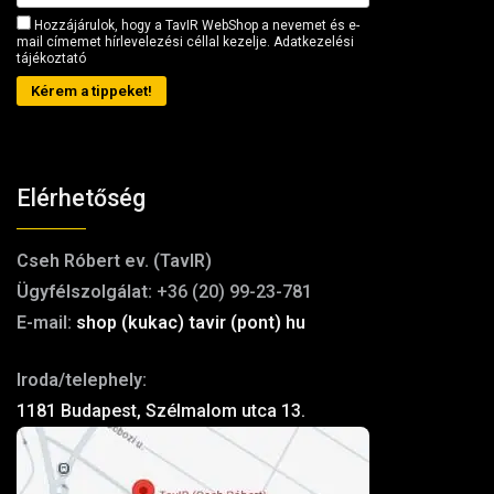
Hozzájárulok, hogy a TavIR WebShop a nevemet és e-
mail címemet hírlevelezési céllal kezelje.
Adatkezelési
tájékoztató
Kérem a tippeket!
Elérhetőség
Cseh Róbert ev. (TavIR)
Ügyfélszolgálat:
+36 (20) 99-23-781
E-mail:
shop (kukac) tavir (pont) hu
Iroda/telephely:
1181 Budapest, Szélmalom utca 13.