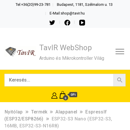
Tel:+36(20)99-23-781
Budapest, 1181, Szélmalom u. 13
E-Mail:shop@tavir.hu
TavIR WebShop
Arduino és Mikrokontroller Világ
0Ft
0
Nyitólap
Termék
Alappanel
EspressIf
(ESP32/ESP8266)
ESP32-S3 Nano (ESP32-S3,
16MB, ESP32-S3-N16R8)