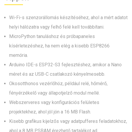
Wi-Fi-s szenzorállomás készítéséhez, ahol a mért adatot
helyi hálózatra vagy felhő felé kell továbbítani.
MicroPython tanuláshoz és próbapaneles
kísérletezéshez, ha nem elég a kisebb ESP8266
memória.
Arduino IDE-s ESP32-S3 fejlesztéshez, amikor a Nano
méret és az USB-C csatlakozó kényelmesebb.
Okosotthonos vezérlőhöz, például relé, hőmérő,
fényérzékelő vagy állapotjelző modul mellé.
Webszerveres vagy konfigurációs felületes
projektekhez, ahol jól jön a 16 MB Flash.
Kisebb grafikus kijelzős vagy adatpufferes feladatokhoz,
ahol a 8 MB PSRAM érezhető tartalékot ad.