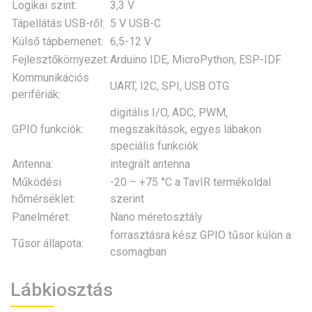
Logikai szint:
3,3 V
Tápellátás USB-ről:
5 V USB-C
Külső tápbemenet:
6,5-12 V
Fejlesztőkörnyezet:
Arduino IDE, MicroPython, ESP-IDF
Kommunikációs
UART, I2C, SPI, USB OTG
perifériák:
digitális I/O, ADC, PWM,
GPIO funkciók:
megszakítások, egyes lábakon
speciális funkciók
Antenna:
integrált antenna
Működési
-20 – +75 °C a TavIR termékoldal
hőmérséklet:
szerint
Panelméret:
Nano méretosztály
forrasztásra kész GPIO tűsor külön a
Tűsor állapota:
csomagban
Lábkiosztás