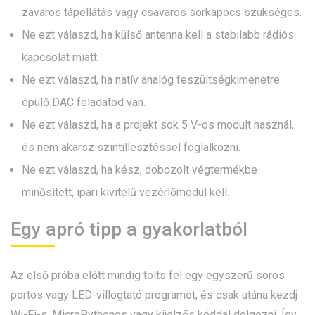
zavaros tápellátás vagy csavaros sorkapocs szükséges.
Ne ezt válaszd, ha külső antenna kell a stabilabb rádiós
kapcsolat miatt.
Ne ezt válaszd, ha natív analóg feszültségkimenetre
épülő DAC feladatod van.
Ne ezt válaszd, ha a projekt sok 5 V-os modult használ,
és nem akarsz szintillesztéssel foglalkozni.
Ne ezt válaszd, ha kész, dobozolt végtermékbe
minősített, ipari kivitelű vezérlőmodul kell.
Egy apró tipp a gyakorlatból
Az első próba előtt mindig tölts fel egy egyszerű soros
portos vagy LED-villogtató programot, és csak utána kezdj
Wi-Fi-s, MicroPythonos vagy kijelzős kóddal dolgozni. Így