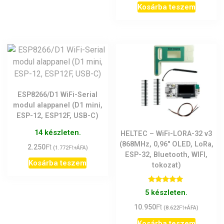
Kosárba teszem
was:
is:
3.290Ft.
2.450Ft.
ESP8266/D1 WiFi-Serial
modul alappanel (D1 mini,
ESP-12, ESP12F, USB-C)
14 készleten.
HELTEC – WiFi-LORA-32 v3
(868MHz, 0,96″ OLED, LoRa,
Ft
2.250
Ft
(
1.772
+ÁFA)
ESP-32, Bluetooth, WIFI,
Kosárba teszem
tokozat)
Értékelés:
5 készleten.
5.00
/ 5
Ft
10.950
Ft
(
8.622
+ÁFA)
Kosárba teszem