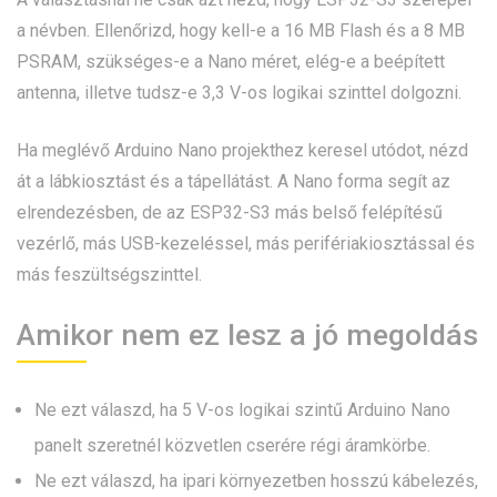
a névben. Ellenőrizd, hogy kell-e a 16 MB Flash és a 8 MB
PSRAM, szükséges-e a Nano méret, elég-e a beépített
antenna, illetve tudsz-e 3,3 V-os logikai szinttel dolgozni.
Ha meglévő Arduino Nano projekthez keresel utódot, nézd
át a lábkiosztást és a tápellátást. A Nano forma segít az
elrendezésben, de az ESP32-S3 más belső felépítésű
vezérlő, más USB-kezeléssel, más perifériakiosztással és
más feszültségszinttel.
Amikor nem ez lesz a jó megoldás
Ne ezt válaszd, ha 5 V-os logikai szintű Arduino Nano
panelt szeretnél közvetlen cserére régi áramkörbe.
Ne ezt válaszd, ha ipari környezetben hosszú kábelezés,