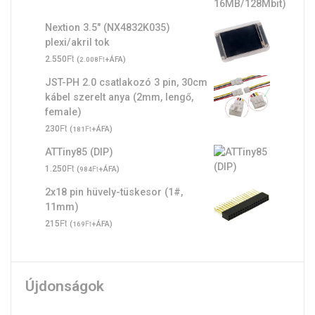
Nextion 3.5" (NX4832K035)
plexi/akril tok
Ft
2.550
(
Ft
+ÁFA)
2.008
JST-PH 2.0 csatlakozó 3 pin, 30cm
kábel szerelt anya (2mm, lengő,
female)
Ft
230
(
Ft
+ÁFA)
181
ATTiny85 (DIP)
Ft
1.250
(
Ft
+ÁFA)
984
2x18 pin hüvely-tüskesor (1#,
11mm)
Ft
215
(
Ft
+ÁFA)
169
Újdonságok