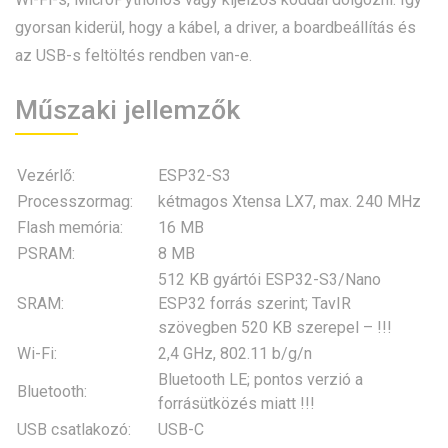
gyorsan kiderül, hogy a kábel, a driver, a boardbeállítás és
az USB-s feltöltés rendben van-e.
Műszaki jellemzők
Vezérlő:
ESP32-S3
Processzormag:
kétmagos Xtensa LX7, max. 240 MHz
Flash memória:
16 MB
PSRAM:
8 MB
512 KB gyártói ESP32-S3/Nano
SRAM:
ESP32 forrás szerint; TavIR
szövegben 520 KB szerepel – !!!
Wi-Fi:
2,4 GHz, 802.11 b/g/n
Bluetooth LE; pontos verzió a
Bluetooth:
forrásütközés miatt !!!
USB csatlakozó:
USB-C