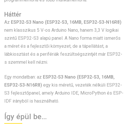
Háttér
Az
ESP32-S3 Nano (ESP32-S3, 16MB, ESP32-S3-N16R8)
nem klasszikus 5 V-os Arduino Nano, hanem 3,3 V logikai
szintű ESP32-S3 alapú panel. A Nano forma miatt ismerős
a méret és a fejlesztői környezet, de a tápellátást, a
lábkiosztást és a perifériák feszültségszintjét már ESP32-
s szemmel kell nézni.
Egy mondatban: az
ESP32-S3 Nano (ESP32-S3, 16MB,
ESP32-S3-N16R8)
egy kis méretű, vezeték nélküli ESP32-
S3 fejlesztőpanel, amely Arduino IDE, MicroPython és ESP-
IDF irányból is használható.
Így épül be…