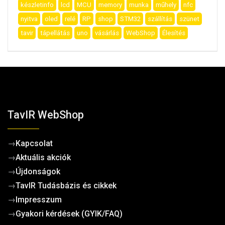
készletinfo
lcd
MCU
memory
munka
műhely
nfc
nyitva
oled
relé
RP
shop
STM32
szállítás
szünet
tavir
tápellátás
uno
vásárlás
WebShop
Élesítés
TavIR WebShop
→
Kapcsolat
→
Aktuális akciók
→
Újdonságok
→
TavIR Tudásbázis és cikkek
→
Impresszum
→
Gyakori kérdések (GYIK/FAQ)