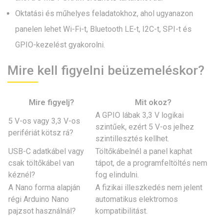
Oktatási és műhelyes feladatokhoz, ahol ugyanazon
panelen lehet Wi-Fi-t, Bluetooth LE-t, I2C-t, SPI-t és
GPIO-kezelést gyakorolni.
Mire kell figyelni beüzemeléskor?
Mire figyelj?
Mit okoz?
A GPIO lábak 3,3 V logikai
5 V-os vagy 3,3 V-os
szintűek, ezért 5 V-os jelhez
perifériát kötsz rá?
szintillesztés kellhet.
USB-C adatkábel vagy
Töltőkábelnél a panel kaphat
csak töltőkábel van
tápot, de a programfeltöltés nem
kéznél?
fog elindulni.
A Nano forma alapján
A fizikai illeszkedés nem jelent
régi Arduino Nano
automatikus elektromos
pajzsot használnál?
kompatibilitást.