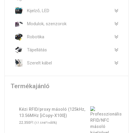
Kijelző, LED
Modulok, szenzorok
Robotika
Tápellátás
Szerelt kábel
Termékajánló
Kézi RFID/proxy másoló (125kHz,
13.56MHz [iCopy-X100])
Ft
22.350
(
Ft
+ÁFA)
17.598