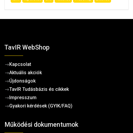
TavIR WebShop
→
Kapcsolat
→
Aktuális akciók
→
Újdonságok
→
TavIR Tudásbázis és cikkek
→
Impresszum
→
Gyakori kérdések (GYIK/FAQ)
Működési dokumentumok