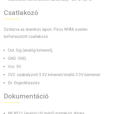
Csatlakozó
Szitázva az áramköri lapon. Piros NYÁK esetén
beforrasztott csatlakozó.
Out: Sig (analóg kimenet),
GND: GND,
Vcc: 5V.
3V3: szabályzott 3.3V kimenet/önálló 3.3V bemenet
En: Engedélyezés
Dokumentáció
ML8511 (analóg UV mérő) mintakód, library