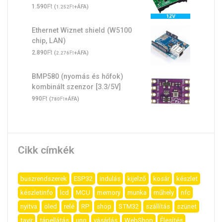
Ft
1.590
(
Ft
+ÁFA)
1.252
Ethernet Wiznet shield (W5100
chip, LAN)
Ft
2.890
(
Ft
+ÁFA)
2.276
BMP580 (nyomás és hőfok)
kombinált szenzor [3.3/5V]
Ft
990
(
Ft
+ÁFA)
780
Cikk címkék
buszrendszerek
ESP32
indulás
kijelző
kosár
készlet
készletinfo
lcd
MCU
memory
munka
műhely
nfc
nyitva
oled
relé
RP
shop
STM32
szállítás
szünet
tavir
tápellátás
uno
vásárlás
WebShop
Élesítés