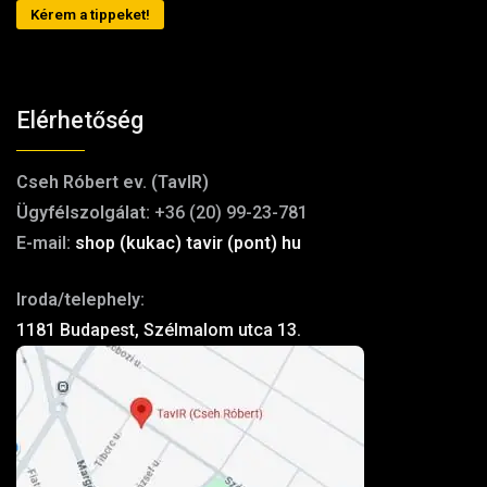
Kérem a tippeket!
Elérhetőség
Cseh Róbert ev. (TavIR)
Ügyfélszolgálat:
+36 (20) 99-23-781
E-mail:
shop (kukac) tavir (pont) hu
Iroda/telephely:
1181 Budapest, Szélmalom utca 13.