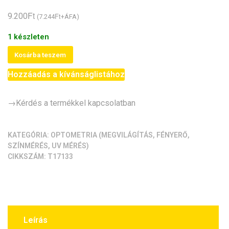
Ft
9.200
Ft
(
7.244
+ÁFA)
1 készleten
GY-
Kosárba teszem
8511
Hozzáadás a kívánságlistához
UV
sugárzásmérő
(ML-
→Kérdés a termékkel kapcsolatban
8511)
mennyiség
KATEGÓRIA:
OPTOMETRIA (MEGVILÁGÍTÁS, FÉNYERŐ,
SZÍNMÉRÉS, UV MÉRÉS)
CIKKSZÁM:
T17133
Leírás