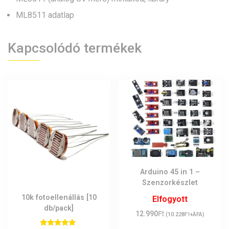
ML8511 adatlap
Kapcsolódó termékek
Arduino 45 in 1 –
Szenzorkészlet
10k fotoellenállás [10
Elfogyott
db/pack]
Ft
12.990
Ft
(
10.228
+ÁFA)