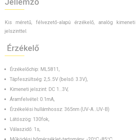
Jellemző
Kis méretű, félvezető-alapú érzékelő, analóg kimeneti
jelszinttel.
Érzékelő
Érzékelőchip: ML5811,
Tápfeszültség: 2,5..5V (belső: 3.3V),
Kimeneti jelszint: DC 1…3V,
Áramfelvétel: 0.1mA,
Érzékelési hullámhossz: 365nm (UV-A…UV-B)
Látószög: 130fok,
Válaszidő: 1s,
Működési hőmérséklet-tartomány: -20℃-85℃.