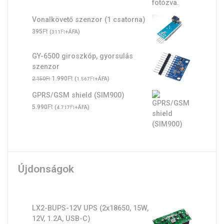
Vonalkövető szenzor (1 csatorna)
Ft
395
(
Ft
+ÁFA)
311
GY-6500 giroszkóp, gyorsulás
szenzor
Original
Ft
Current
Ft
1.990
(
Ft
+ÁFA)
2.150
1.567
price
price
GPRS/GSM shield (SIM900)
was:
is:
Ft
5.990
(
Ft
+ÁFA)
4.717
2.150Ft.
1.990Ft.
Újdonságok
LX2-BUPS-12V UPS (2x18650, 15W,
12V, 1.2A, USB-C)