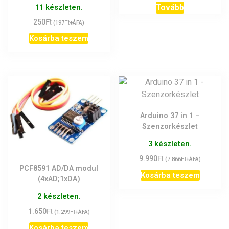
Értékelés:
11 készleten.
Tovább
5.00
/ 5
Ft
250
Ft
(
197
+ÁFA)
Kosárba teszem
Arduino 37 in 1 –
Szenzorkészlet
3 készleten.
Ft
9.990
Ft
(
7.866
+ÁFA)
PCF8591 AD/DA modul
Kosárba teszem
(4xAD;1xDA)
2 készleten.
Ft
1.650
Ft
(
1.299
+ÁFA)
Kosárba teszem