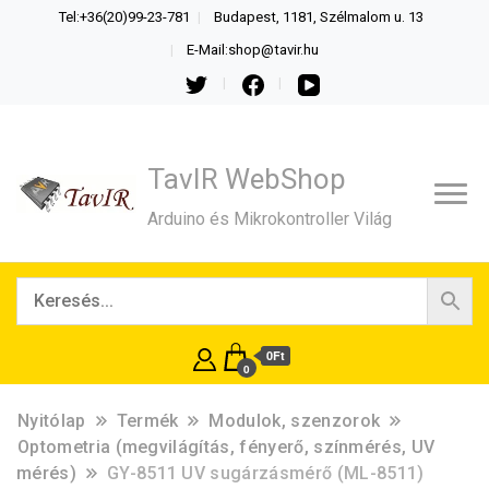
Tel:+36(20)99-23-781
Budapest, 1181, Szélmalom u. 13
E-Mail:shop@tavir.hu
TavIR WebShop
Arduino és Mikrokontroller Világ
0Ft
0
Nyitólap
Termék
Modulok, szenzorok
Optometria (megvilágítás, fényerő, színmérés, UV
mérés)
GY-8511 UV sugárzásmérő (ML-8511)