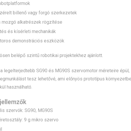
robotplatformok
zérelt billenő vagy forgó szerkezetek
s mozgó alkatrészek rögzítése
tés és kísérleti mechanikák
toros demonstrációs eszközök
nösen belépő szintű robotikai projektekhez ajánlott.
a legelterjedtebb SG90 és MG90S szervomotor méreteire épül, íg
gmunkálást tesz lehetővé, ami előnyös prototípus környezetben
lkül használható.
jellemzők
lis szervók: SG90, MG90S
retosztály: 9 g mikro szervo
l