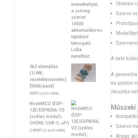
Oktatási 
Szervo ve
Prototípu
Modellépí
Szervomo
A tartó külö
3k3 ellenállás
(1/4W;
A geometria 
vezetékkivezetés)
és pontos me
[50db/pack]
illesztés né
Ft
300
(
Ft
+ÁFA)
236
NodeMCU (ESP-
Műszaki 
12E/ESP8266; V3
Kompatibi
(széles modul);
CH340; USB-C, uFl)
Szervo mé
Ft
2.990
(
Ft
+ÁFA)
2.354
Anyag: akri