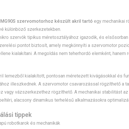
MG90S szervomotorhoz készült akril tartó
egy mechanikai rö
ővé különböző szerkezetekben.
ikro szervók tipikus méretosztályához igazodik, és elsősorban 
szerelési pontot biztosít, amely megkönnyíti a szervomotor pozi
llene kialakítani. A megoldás nem teherhordó elemként, hanem r
s
kril lemezből kialakított, pontosan méretezett kivágásokkal és 
hoz illeszkednek. A szervomotor csavarozással rögzíthető a tart
 vagy vázszerkezethez rögzíthető. A mechanikai stabilitást az a
 beltéri, alacsony dinamikus terhelésű alkalmazásokra optimalizál
álási tippek
lapú robotkarok és mechanikák