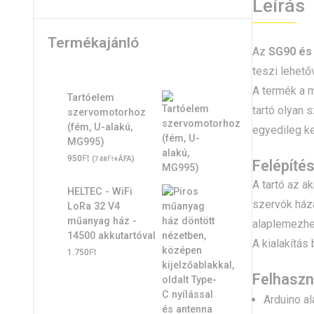
Leírás
Termékajánló
Az
SG90 és 
teszi lehet
A termék a m
Tartóelem
tartó olyan 
szervomotorhoz
(fém, U-alakú,
egyedileg ke
MG995)
Ft
950
(
Ft
+ÁFA)
748
Felépíté
A tartó az a
HELTEC - WiFi
szervók házá
LoRa 32 V4
műanyag ház -
alaplemezhez
14500 akkutartóval
A kialakítás
Ft
1.750
Felhaszn
Arduino a