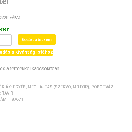
tel
Ft
252
+ÁFA)
leten
Kosárba teszem
adás a kívánságlistához
S
s a termékkel kapcsolatban
motorhoz
ó
ÓRIÁK:
EGYÉB
,
MEGHAJTÁS (SZERVO, MOTOR)
,
ROBOTVÁZ
:
TAVIR
ZÁM:
T87671
iség