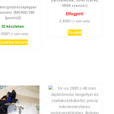
(tartóelemek, SG90 szervo,
SR04 szenzor)
fém/golyóscsapágyas
omotor (MG90S/180
Elfogyott
[pozíció])
Ft
2.450
Ft
(
1.929
+ÁFA)
32 készleten.
Tovább
Ft
.550
Ft
(
1.220
+ÁFA)
Kosárba teszem