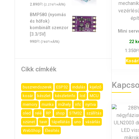
Ft
2.890
(
Ft
+ÁFA)
2.276
BMP580 (nyomás
és hőfok)
kombinált szenzor
Mini serv
[3.3/5V]
Ft
22 k
990
(
Ft
+ÁFA)
780
F
1.350
Kosár
Cikk címkék
Kapcso
buszrendszerek
ESP32
indulás
kijelző
kosár
készlet
készletinfo
lcd
MCU
memory
munka
műhely
nfc
nyitva
oled
relé
RP
shop
STM32
szállítás
szünet
tavir
tápellátás
uno
vásárlás
WebShop
Élesítés