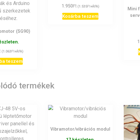
Ft
1.950
Ft
(
1.535
+ÁFA)
Mini 
serv
Kosárba teszem
omotor (SG90)
észleten.
1
t
Ft
(
1.063
+ÁFA)
ba teszem
lódó termékek
Vibramotor/vibrációs modul
17 készleten.