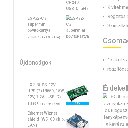
Kivitel: m
Rögzítés 
ESP32-C3
supermini
Szín: átlá
bővítőkártya
Ft
2.150
(
Ft
+ÁFA)
1.693
Csoma
1x akril s
Újdonságok
rögzítőcs
LX2-BUPS-12V
Érdeke
UPS (2x18650, 15W,
12V, 1.2A, USB-C)
Ft
1.590
(
Ft
+ÁFA)
1.252
Ethernet Wiznet
shield (W5100 chip,
LAN)