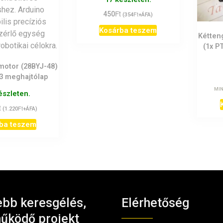
Ft
450
Ft
(
354
+ÁFA)
Kosárba teszem
Kétten
(1x P
őmotor (28BYJ-48)
3 meghajtólap
MIN
észleten.
t
Ft
(
1.220
+ÁFA)
ba teszem
bb keresgélés,
Elérhetőség
űködő projekt