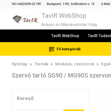
Tel:+36(20)99-23-781
Budapest, 1181, Szélmalom u. 13
E-Mail
TavIR WebShop
Arduino és Mikrokontroller Világ
TavIR WebShop
TavIR Tudást
Fő kategóriák
Nyitólap
Termék
Modulok, szenzorok
Egyé
Szervó tartó SG90 / MG90S szervomo
Kereső