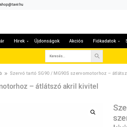
:shop@tavir.hu
ár
Hirek
Újdonságok
Akciós
Fiókadatok
b
Szervó tartó SG90 / MG90S szervomotorhoz – átlátszó 
torhoz – átlátszó akril kivitel
Sze
sze