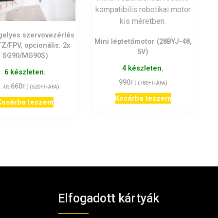
gelyes szervovezérlés
Mini léptetőmotor (28BYJ-48,
TZ/FPV, opcionális: 2x
5V)
SG90/MG90S)
4 készleten.
6 készleten.
Ft
990
Ft
(
780
+ÁFA)
Ft
660
Ft
(
520
+ÁFA)
. ÁR:
Kosárba teszem
Kosárba teszem
Elfogadott kártyák