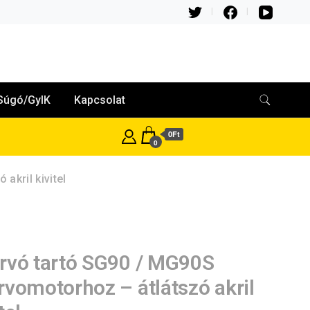
Súgó/GyIK
Kapcsolat
0Ft
0
akril kivitel
rvó tartó SG90 / MG90S
rvomotorhoz – átlátszó akril