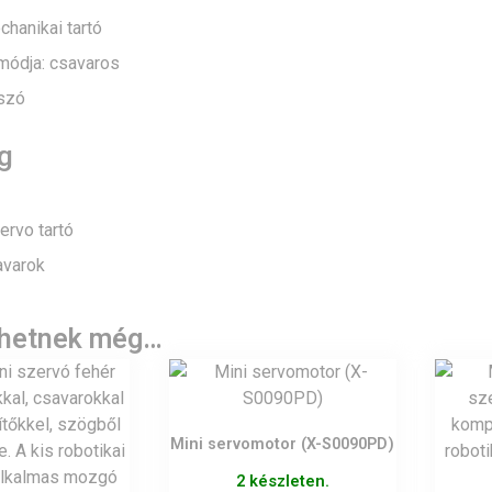
echanikai tartó
módja: csavaros
tszó
g
zervo tartó
avarok
lhetnek még…
Mini servomotor (X-S0090PD)
2 készleten.