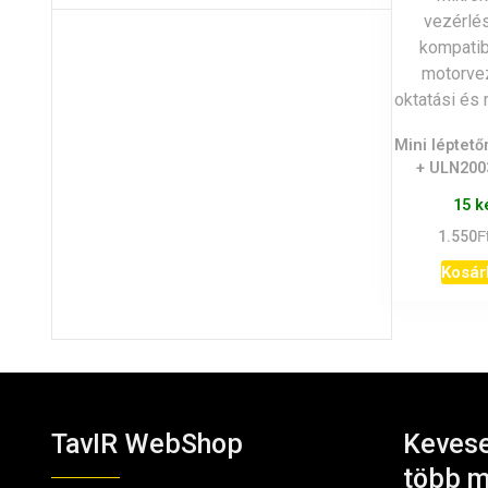
Mini léptet
+ ULN200
15 k
F
1.550
Kosár
TavIR WebShop
Kevese
több m