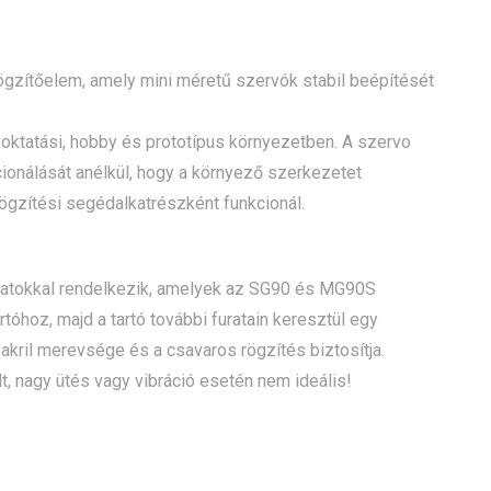
gzítőelem, amely mini méretű szervók stabil beépítését
oktatási, hobby és prototípus környezetben. A szervo
cionálását anélkül, hogy a környező szerkezetet
ögzítési segédalkatrészként funkcionál.
furatokkal rendelkezik, amelyek az SG90 és MG90S
óhoz, majd a tartó további furatain keresztül egy
kril merevsége és a csavaros rögzítés biztosítja.
t, nagy ütés vagy vibráció esetén nem ideális!