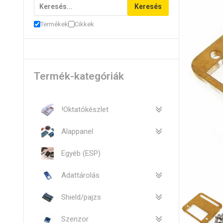
Keresés
Termékek
Cikkek
Termék-kategóriák
!Oktatókészlet
Alappanel
Egyéb (ESP)
Adattárolás
Shield/pajzs
Szenzor