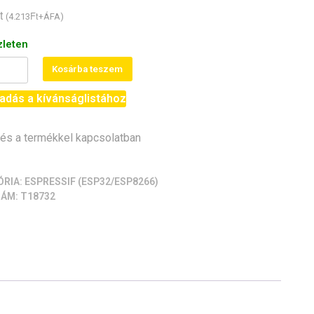
t
Ft
(
4.213
+ÁFA)
zleten
Kosárba teszem
ino-
adás a kívánságlistához
M-
s a termékkel kapcsolatban
iség
ÓRIA:
ESPRESSIF (ESP32/ESP8266)
ZÁM:
T18732