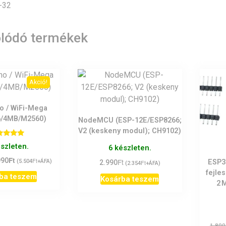
-32
lódó termékek
Akció!
o / WiFi-Mega
6/4MB/M2560)
NodeMCU (ESP-12E/ESP8266;
V2 (keskeny modul); CH9102)
tékelés:
észleten.
6 készleten.
5.00
/ 5
Ft
inal
Current
990
Ft
Ft
(
5.504
+ÁFA)
ESP32
2.990
Ft
(
2.354
+ÁFA)
e
price
fejle
ba teszem
Kosárba teszem
is:
2 
0Ft.
6.990Ft.
1.800