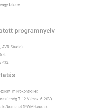
vagy fekete.
tott programnyelv
, AVR-Studio),
6.4,
SP32.
tatás
ponti mikrokontroller,
eszültség 7..12 V (max. 6-20V),
lis ki/bemenet (PWM-képes),