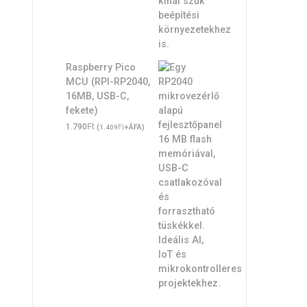
Raspberry Pico
MCU (RPI-RP2040,
16MB, USB-C,
fekete)
Ft
1.790
(
Ft
+ÁFA)
1.409