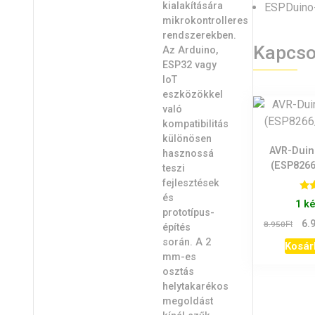
ESPDuino
Kapcso
AVR-Duin
(ESP826
Ér
1 k
Orig
Ft
6.
8.950
pric
Kosár
was:
8.95