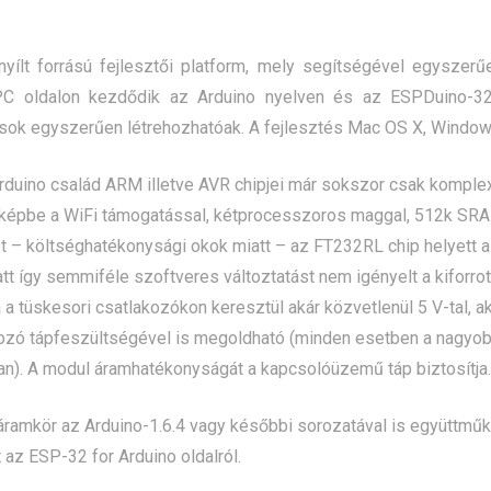
nyílt forrású fejlesztői platform, mely segítségével egysze
 PC oldalon kezdődik az
Arduino
nyelven és az ESPDuino-32 
ok egyszerűen létrehozhatóak. A fejlesztés Mac OS X, Windows
rduino család ARM illetve AVR chipjei már sokszor csak komplex 
t képbe a WiFi támogatással, kétprocesszoros maggal, 512k S
t – költséghatékonysági okok miatt – az FT232RL chip helyett a
att így semmiféle szoftveres változtatást nem igényelt a kifor
 a tüskesori csatlakozókon keresztül akár közvetlenül 5 V-tal, a
ozó tápfeszültségével is megoldható (minden esetben a nagyobb
n). A modul áramhatékonyságát a kapcsolóüzemű táp biztosítja.
áramkör az Arduino-1.6.4 vagy későbbi sorozatával is együttműk
t az
ESP-32 for Arduino
oldalról.