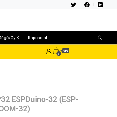
Súgó/GyIK
Kapcsolat
0Ft
0
32 ESPDuino-32 (ESP-
OOM-32)