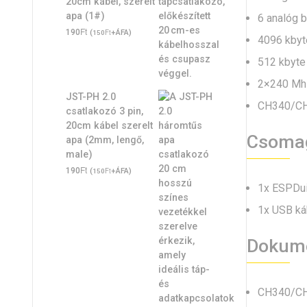
20cm kábel, szerelt
apa (1#)
6 analóg 
Ft
190
(
Ft
+ÁFA)
150
4096 kbyt
512 kbyt
2×240 Mhz
JST-PH 2.0
CH340/CH3
csatlakozó 3 pin,
20cm kábel szerelt
Csoma
apa (2mm, lengő,
male)
Ft
190
(
Ft
+ÁFA)
150
1x ESPDui
1x USB ká
Dokume
CH340/CH