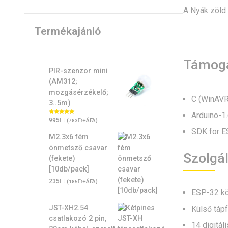
A Nyák zöld 
Termékajánló
Támoga
PIR-szenzor mini
(AM312;
mozgásérzékelő;
C (WinAVR
3..5m)
Arduino-1.
Ft
Értékelés:
995
(
Ft
+ÁFA)
783
5.00
/ 5
SDK for E
M2.3x6 fém
önmetsző csavar
Szolgál
(fekete)
[10db/pack]
Ft
235
(
Ft
+ÁFA)
185
ESP-32 köz
JST-XH2.54
Külső tápf
csatlakozó 2 pin,
14 digitá