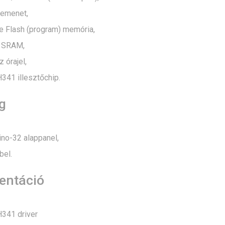
bemenet,
e Flash (program) memória,
e SRAM,
 órajel,
41 illesztőchip.
g
no-32 alappanel,
bel.
ntáció
341 driver