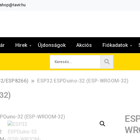
:shop@tavir.hu
ár
Hirek
Újdonságok
Akciós
Fiókadatok
32/ESP8266)
ESP32 ESPDuino-32 (ESP-WROOM-32)
32)
ESP
WR