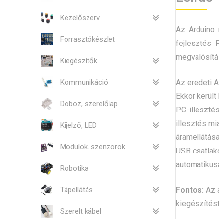
Kezelőszerv
Az Arduino 
Forrasztókészlet
fejlesztés
megvalósítás
Kiegészítők
Kommunikáció
Az eredeti A
Ekkor kerül
Doboz, szerelőlap
PC-illesztés
illesztés mi
Kijelző, LED
áramellátása
Modulok, szenzorok
USB csatlak
automatikusa
Robotika
Tápellátás
Fontos:
Az 
kiegészítés
Szerelt kábel