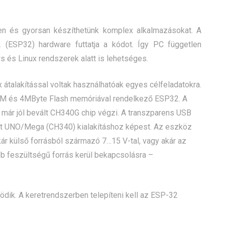
rűen és gyorsan készíthetünk komplex alkalmazásokat. A
(ESP32) hardware futtatja a kódot. Így PC független
 és Linux rendszerek alatt is lehetséges.
átalakítással voltak használhatóak egyes célfeladatokra.
RAM és 4MByte Flash memóriával rendelkező ESP32. A
 már jól bevált CH340G chip végzi. A transzparens USB
rott UNO/Mega (CH340) kialakításhoz képest. Az eszköz
kár külső forrásból származó 7…15 V-tal, vagy akár az
 feszültségű forrás kerül bekapcsolásra –
ödik. A keretrendszerben telepíteni kell az ESP-32