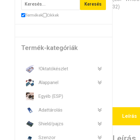
Keresés
Termékek
Cikkek
Termék-kategóriák
!Oktatókészlet
Alappanel
Egyéb (ESP)
Adattárolás
Leírás
Shield/pajzs
Leírás
Szenzor