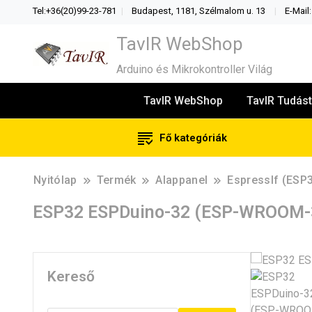
Tel:+36(20)99-23-781
Budapest, 1181, Szélmalom u. 13
E-Mail
TavIR WebShop
Arduino és Mikrokontroller Világ
TavIR WebShop
TavIR Tudást
Fő kategóriák
Nyitólap
Termék
Alappanel
EspressIf (ESP
ESP32 ESPDuino-32 (ESP-WROOM-
Kereső