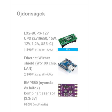
Újdonságok
LX2-BUPS-12V
UPS (2x18650, 15W,
12V, 1.2A, USB-C)
Ft
1.590
(
Ft
+ÁFA)
1.252
Ethernet Wiznet
shield (W5100 chip,
LAN)
Ft
2.890
(
Ft
+ÁFA)
2.276
BMP580 (nyomás
és hőfok)
kombinált szenzor
[3.3/5V]
Ft
990
(
Ft
+ÁFA)
780