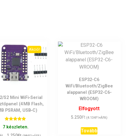
Akció!
ESP32-C6
WiFi/Bluetooth/ZigBee
alappanel (ESP32-C6-
/S2 Mini WiFi‑Serial
WROOM)
sztőpanel (4 MB Flash,
Elfogyott
MB PSRAM, USB‑C)
Ft
5.250
Ft
(
4.134
+ÁFA)
Értékelés:
7 készleten.
5.00
Tovább
/ 5
Ft
Original
Current
Ft
1.250
Ft
(
984
+ÁFA)