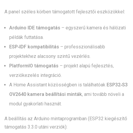
A panel széles körben támogatott fejlesztői eszközökkel:
Arduino IDE támogatás
– egyszerű kamera és hálózati
példák futtatása.
ESP‑IDF kompatibilitás
– professzionálisabb
projektekhez alacsony szintű vezérlés.
PlatformIO támogatás
– projekt alapú fejlesztés,
verziókezelés integráció.
A Home Assistant közösségben is találhatóak
ESP32‑S3
OV2640 kamera beállítási minták
, ami tovább növeli a
modul gyakorlati hasznát.
A beállítás az Arduino mintaprogramban (ESP32 kiegészítő
támogatás 3.3.0 utáni verziók):