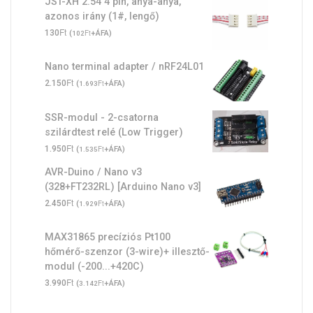
JST-XH 2.54 4 pin, anya-anya,
azonos irány (1#, lengő)
Ft
130
(
Ft
+ÁFA)
102
Nano terminal adapter / nRF24L01
Ft
2.150
(
Ft
+ÁFA)
1.693
SSR-modul - 2-csatorna
szilárdtest relé (Low Trigger)
Ft
1.950
(
Ft
+ÁFA)
1.535
AVR-Duino / Nano v3
(328+FT232RL) [Arduino Nano v3]
Ft
2.450
(
Ft
+ÁFA)
1.929
MAX31865 precíziós Pt100
hőmérő-szenzor (3-wire)+ illesztő-
modul (-200...+420C)
Ft
3.990
(
Ft
+ÁFA)
3.142