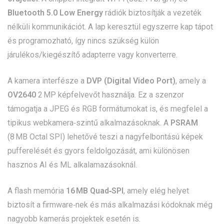
Bluetooth 5.0 Low Energy
rádiók biztosítják a vezeték
nélküli kommunikációt. A lap keresztül egyszerre kap tápot
és programozható, így nincs szükség külön
járulékos/kiegészítő adapterre vagy konverterre.
A kamera interfésze a
DVP (Digital Video Port)
, amely a
OV2640
2 MP képfelvevőt használja. Ez a szenzor
támogatja a JPEG és RGB formátumokat is, és megfelel a
tipikus webkamera‑szintű alkalmazásoknak. A
PSRAM
(8 MB Octal SPI) lehetővé teszi a nagyfelbontású képek
pufferelését és gyors feldolgozását, ami különösen
hasznos AI és ML alkalamazásoknál.
A flash memória
16 MB Quad‑SPI
, amely elég helyet
biztosít a firmware‑nek és más alkalmazási kódoknak még
nagyobb kamerás projektek esetén is.