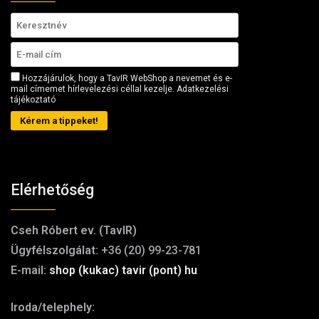
Hozzájárulok, hogy a TavIR WebShop a nevemet és e-
mail címemet hírlevelezési céllal kezelje.
Adatkezelési
tájékoztató
Kérem a tippeket!
Elérhetőség
Cseh Róbert ev. (TavIR)
Ügyfélszolgálat:
+36 (20) 99-23-781
E-mail:
shop (kukac) tavir (pont) hu
Iroda/telephely: