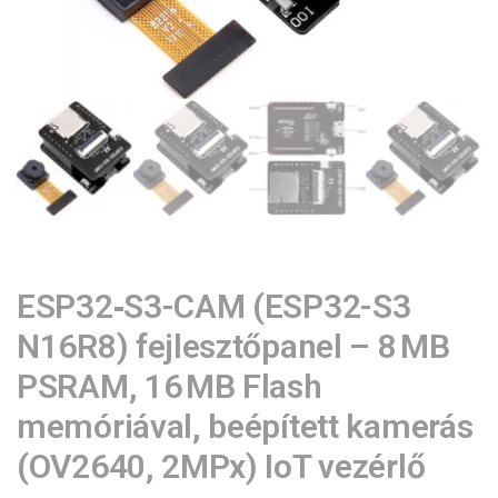
ESP32‑S3-CAM (ESP32-S3
N16R8) fejlesztőpanel – 8 MB
PSRAM, 16 MB Flash
memóriával, beépített kamerás
(OV2640, 2MPx) IoT vezérlő