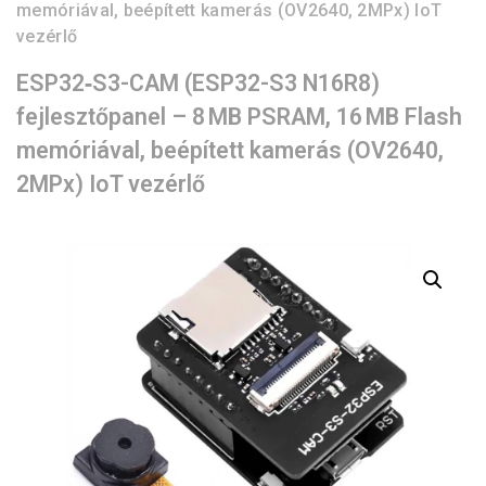
memóriával, beépített kamerás (OV2640, 2MPx) IoT
vezérlő
ESP32‑S3-CAM (ESP32-S3 N16R8)
fejlesztőpanel – 8 MB PSRAM, 16 MB Flash
memóriával, beépített kamerás (OV2640,
2MPx) IoT vezérlő