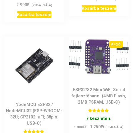
/ 5
Ft
2.990
Ft
(
2.354
+ÁFA)
Kosárba teszem
Kosárba teszem
Akció!
ESP32/S2 Mini WiFi‑Serial
fejlesztőpanel (4 MB Flash,
2 MB PSRAM, USB‑C)
NodeMCU ESP32 /
NodeMCU32 (ESP-WROOM-
Értékelés:
32U; CP2102; uFl; 38pin;
7 készleten.
5.00
USB-C)
/ 5
Ft
Original
Current
Ft
1.250
Ft
1.800
(
984
+ÁFA)
price
price