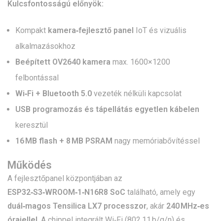
Kulcsfontosságú előnyök:
Kompakt
kamera‑fejlesztő panel
IoT és vizuális
alkalmazásokhoz
Beépített OV2640 kamera
max. 1600×1200
felbontással
Wi‑Fi + Bluetooth 5.0
vezeték nélküli kapcsolat
USB programozás és tápellátás egyetlen kábelen
keresztül
16 MB flash + 8 MB PSRAM
nagy memóriabővítéssel
Működés
A fejlesztőpanel központjában az
ESP32‑S3‑WROOM‑1‑N16R8 SoC
található, amely egy
duál‑magos Tensilica LX7 processzor
, akár
240 MHz‑es
órajellel
. A chippel integrált Wi‑Fi (802.11 b/g/n) és