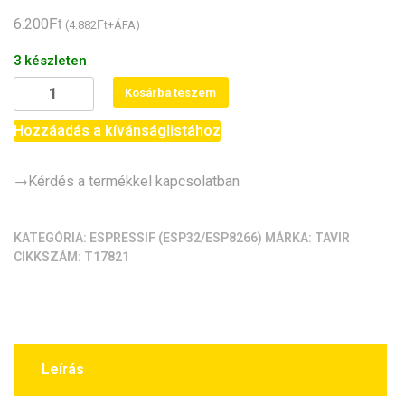
Ft
6.200
Ft
(
4.882
+ÁFA)
3 készleten
ESP32‑S3-
Kosárba teszem
CAM
(ESP32-
Hozzáadás a kívánságlistához
S3
N16R8)
→Kérdés a termékkel kapcsolatban
fejlesztőpanel
-
8 MB
KATEGÓRIA:
ESPRESSIF (ESP32/ESP8266)
MÁRKA:
TAVIR
CIKKSZÁM:
T17821
PSRAM,
16 MB
Flash
memóriával,
beépített
kamerás
Leírás
(OV2640,