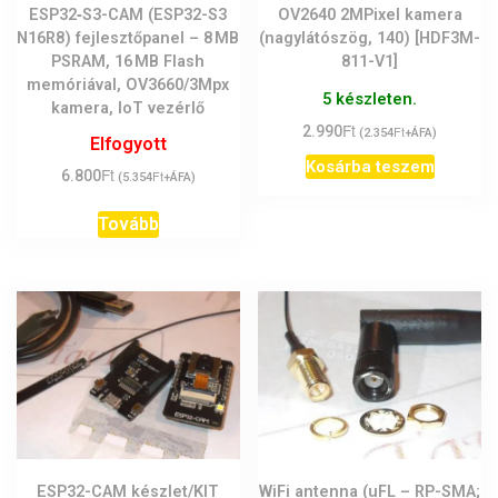
ESP32‑S3-CAM (ESP32-S3
OV2640 2MPixel kamera
N16R8) fejlesztőpanel – 8 MB
(nagylátószög, 140) [HDF3M-
PSRAM, 16 MB Flash
811-V1]
memóriával, OV3660/3Mpx
5 készleten.
kamera, IoT vezérlő
Ft
2.990
Ft
(
2.354
+ÁFA)
Elfogyott
Kosárba teszem
Ft
6.800
Ft
(
5.354
+ÁFA)
Tovább
ESP32-CAM készlet/KIT
WiFi antenna (uFL – RP-SMA;