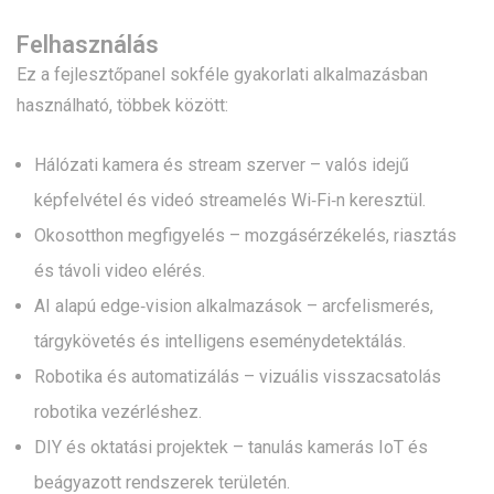
Felhasználás
Ez a fejlesztőpanel sokféle gyakorlati alkalmazásban
használható, többek között:
Hálózati kamera és stream szerver – valós idejű
képfelvétel és videó streamelés Wi‑Fi‑n keresztül.
Okosotthon megfigyelés – mozgásérzékelés, riasztás
és távoli video elérés.
AI alapú edge‑vision alkalmazások – arcfelismerés,
tárgykövetés és intelligens eseménydetektálás.
Robotika és automatizálás – vizuális visszacsatolás
robotika vezérléshez.
DIY és oktatási projektek – tanulás kamerás IoT és
beágyazott rendszerek területén.