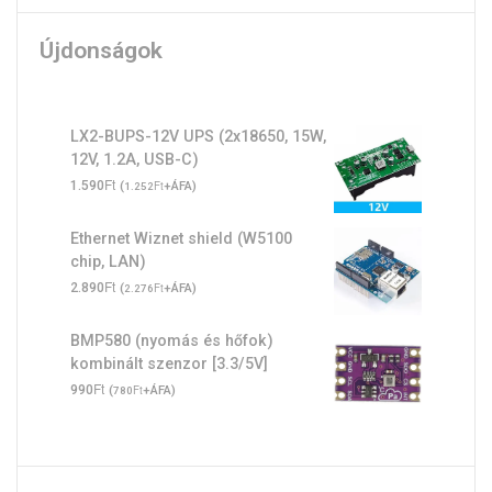
Újdonságok
LX2-BUPS-12V UPS (2x18650, 15W,
12V, 1.2A, USB-C)
Ft
1.590
(
Ft
+ÁFA)
1.252
Ethernet Wiznet shield (W5100
chip, LAN)
Ft
2.890
(
Ft
+ÁFA)
2.276
BMP580 (nyomás és hőfok)
kombinált szenzor [3.3/5V]
Ft
990
(
Ft
+ÁFA)
780