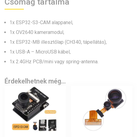
Csomag tartalma
1x ESP32-S3-CAM alappanel,
1x OV2640 kameramodul,
1x ESP32-MB illesztőlap (CH340, tápellátás),
1x USB-A – MicroUSB kábel,
1x 2.4GHz PCB/mini vagy spring-antenna.
Érdekelhetnek még…