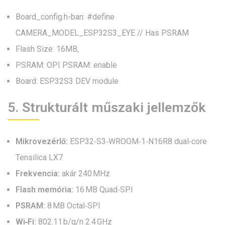
Board_config.h-ban: #define
CAMERA_MODEL_ESP32S3_EYE // Has PSRAM
Flash Size: 16MB,
PSRAM: OPI PSRAM: enable
Board: ESP32S3 DEV module
5. Strukturált műszaki jellemzők
Mikrovezérlő:
ESP32‑S3‑WROOM‑1‑N16R8 dual‑core
Tensilica LX7
Frekvencia:
akár 240 MHz
Flash memória:
16 MB Quad‑SPI
PSRAM:
8 MB Octal‑SPI
Wi‑Fi:
802.11 b/g/n 2.4 GHz