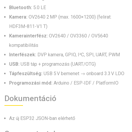
Bluetooth:
5.0 LE
Kamera:
OV2640 2 MP (max. 1600×1200) (felirat:
HDF3M-811-V1 T)
Kamerainterfész:
OV2640 / OV3360 / OV5640
kompatibilitás
Interfészek:
DVP kamera, GPIO, I²C, SPI, UART, PWM
USB:
USB táp + programozás (UART/OTG)
Tápfeszültség:
USB 5 V bemenet → onboard 3.3 V LDO
Programozási mód:
Arduino / ESP‑IDF / PlatformIO
Dokumentáció
Az új ESP32 JSON-ban elérhető