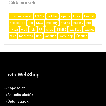
Cikk címkék
buszrendszerek
ESP32
indulás
kijelző
kosár
készlet
készletinfo
lcd
MCU
memory
munka
műhely
nfc
nyitva
oled
relé
RP
shop
STM32
szállítás
szünet
tavir
tápellátás
uno
vásárlás
WebShop
Élesítés
TavIR WebShop
→
Kapcsolat
→
Aktuális akciók
→
Újdonságok