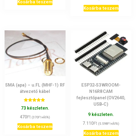
Kosárba teszem
Kosárba teszem
SMA (apa) – u.FL (MHF-1) RF
ESP32‑S3 WROOM-
átvezető kábel
N16R8 CAM
fejlesztőpanel (OV2640,
USB‑C)
Értékelés:
73 készleten.
5.00
/ 5
9 készleten.
Ft
470
Ft
(
370
+ÁFA)
Ft
7.110
Ft
(
5.598
+ÁFA)
Kosárba teszem
Kosárba teszem