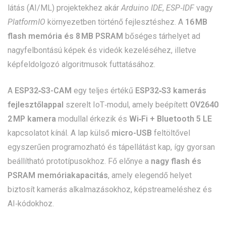
látás (AI/ML) projektekhez akár
Arduino IDE
,
ESP‑IDF
vagy
PlatformIO
környezetben történő fejlesztéshez. A
16 MB
flash memória és 8 MB PSRAM
bőséges tárhelyet ad
nagyfelbontású képek és videók kezeléséhez, illetve
képfeldolgozó algoritmusok futtatásához.
A
ESP32‑S3-CAM
egy teljes értékű
ESP32‑S3 kamerás
fejlesztőlappal
szerelt IoT‑modul, amely beépített
OV2640
2 MP kamera
modullal érkezik és
Wi‑Fi + Bluetooth 5 LE
kapcsolatot kínál. A lap külső
micro-USB
feltöltővel
egyszerűen programozható és tápellátást kap, így gyorsan
beállítható prototípusokhoz. Fő előnye a
nagy flash és
PSRAM memóriakapacitás
, amely elegendő helyet
biztosít kamerás alkalmazásokhoz, képstreameléshez és
AI‑kódokhoz.