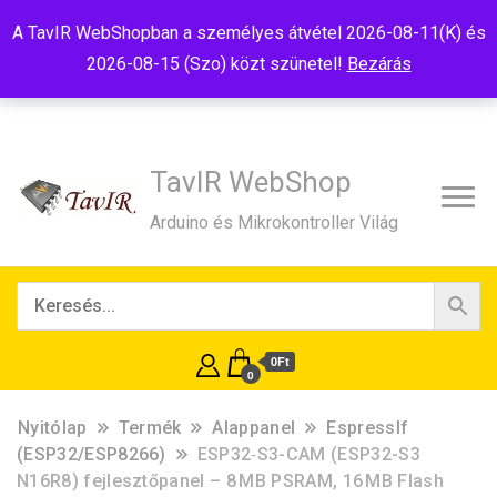
Tel:+36(20)99-23-781
Budapest, 1181, Szélmalom u. 13
A TavIR WebShopban a személyes átvétel 2026-08-11(K) és
E-Mail:shop@tavir.hu
2026-08-15 (Szo) közt szünetel!
Bezárás
TavIR WebShop
Arduino és Mikrokontroller Világ
0Ft
0
Nyitólap
Termék
Alappanel
EspressIf
(ESP32/ESP8266)
ESP32‑S3-CAM (ESP32-S3
N16R8) fejlesztőpanel – 8 MB PSRAM, 16 MB Flash