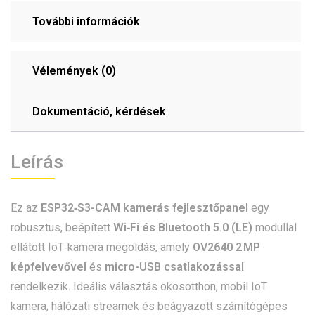
2MPx)
További információk
IoT
vezérlő
mennyiség
Vélemények (0)
Dokumentáció, kérdések
Leírás
Ez az
ESP32‑S3-CAM kamerás fejlesztőpanel
egy
robusztus, beépített
Wi‑Fi és Bluetooth 5.0 (LE)
modullal
ellátott IoT‑kamera megoldás, amely
OV2640 2 MP
képfelvevővel
és
micro-USB csatlakozással
rendelkezik. Ideális választás okosotthon, mobil IoT
kamera, hálózati streamek és beágyazott számítógépes