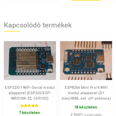
Kapcsolódó termékek
ESP32/D1 WiFi-Serial modul
ESP8266 Mini Pro/4 WiFi
alappanel (ESP32S/ESP-
modul alappanel (D1
WROOM-32, CH9102)
mini/4MB, ext. uFl antenna)
18 készleten.
Értékelés:
7 készleten.
Ft
5.00
2.950
Ft
(
2.323
+ÁFA)