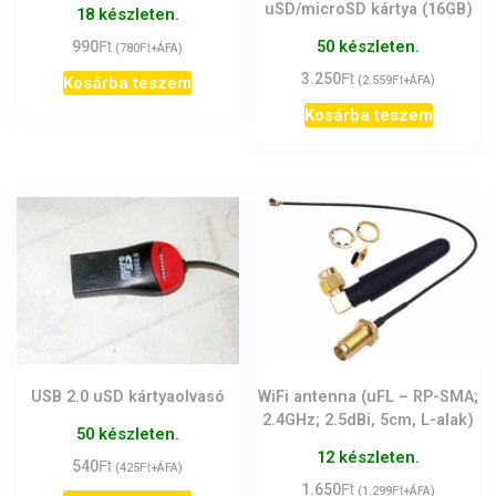
uSD/microSD kártya (16GB)
18 készleten.
Ft
50 készleten.
990
Ft
(
780
+ÁFA)
Ft
3.250
Ft
Kosárba teszem
(
2.559
+ÁFA)
Kosárba teszem
USB 2.0 uSD kártyaolvasó
WiFi antenna (uFL – RP-SMA;
2.4GHz; 2.5dBi, 5cm, L-alak)
50 készleten.
12 készleten.
Ft
540
Ft
(
425
+ÁFA)
Ft
1.650
Ft
(
1.299
+ÁFA)