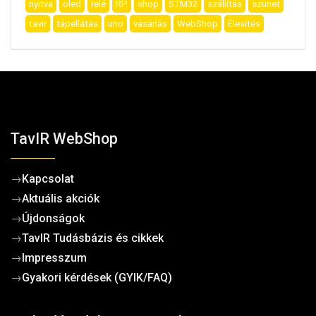
nyitva
oled
relé
RP
shop
STM32
szállítás
szünet
tavir
tápellátás
uno
vásárlás
WebShop
Élesítés
TavIR WebShop
→
Kapcsolat
→
Aktuális akciók
→
Újdonságok
→
TavIR Tudásbázis és cikkek
→
Impresszum
→
Gyakori kérdések (GYIK/FAQ)