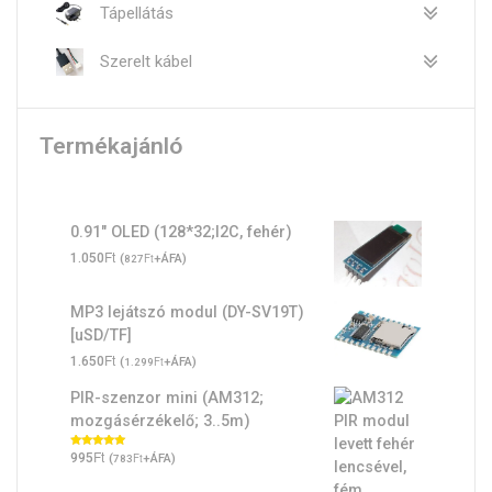
Tápellátás
Szerelt kábel
Termékajánló
0.91" OLED (128*32;I2C, fehér)
Ft
1.050
(
Ft
+ÁFA)
827
MP3 lejátszó modul (DY-SV19T)
[uSD/TF]
Ft
1.650
(
Ft
+ÁFA)
1.299
PIR-szenzor mini (AM312;
mozgásérzékelő; 3..5m)
Ft
Értékelés:
995
(
Ft
+ÁFA)
783
5.00
/ 5