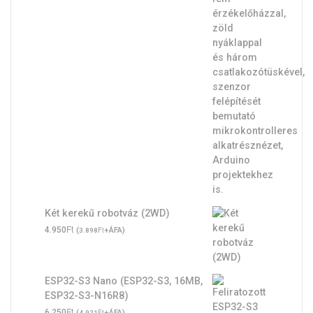
Két kerekű robotváz (2WD)
Ft
4.950
(
Ft
+ÁFA)
3.898
ESP32-S3 Nano (ESP32-S3, 16MB,
ESP32-S3-N16R8)
Ft
6.250
(
Ft
+ÁFA)
4.921