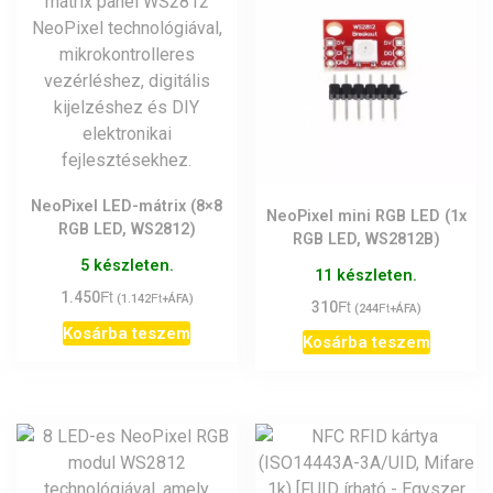
NeoPixel LED-mátrix (8×8
NeoPixel mini RGB LED (1x
RGB LED, WS2812)
RGB LED, WS2812B)
5 készleten.
11 készleten.
Ft
1.450
Ft
(
1.142
+ÁFA)
Ft
310
Ft
(
244
+ÁFA)
Kosárba teszem
Kosárba teszem