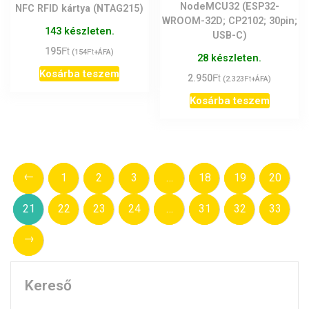
NodeMCU32 (ESP32-
NFC RFID kártya (NTAG215)
WROOM-32D; CP2102; 30pin;
143 készleten.
USB-C)
Ft
195
Ft
(
154
+ÁFA)
28 készleten.
Kosárba teszem
Ft
2.950
Ft
(
2.323
+ÁFA)
Kosárba teszem
←
1
2
3
…
18
19
20
21
22
23
24
…
31
32
33
→
Kereső