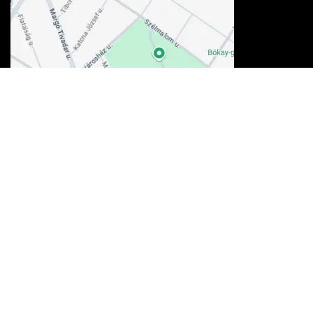
Elfogadott kártyák
100% biztonság
A fizetés és az adatforgalom
256-bites TLS
titkosítással védett.