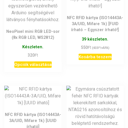
NFC RFID kártya (ISO14443A-
3A/UID, Mifare 1k) [FUID
írható – Egyszer írható!]
NeoPixel mini RGB LED-sor
(8x RGB LED, WS2812)
39 készleten.
Ft
Készleten.
550
Ft
(
433
+ÁFA)
Ft
320
Kosárba teszem
Ennek
Opciók választása
a
terméknek
több
variációja
van.
A
változatok
NFC RFID kártya (ISO14443A-
a
3A/UID, Mifare 1k) [UUID
termékoldalon
írható]