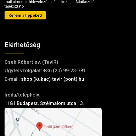
mail címemet hírlevelezési céllal kezelje.
Adatkezelési
tájékoztató
Kérem a tippeket!
Elérhetőség
Cseh Róbert ev. (TavIR)
Ügyfélszolgálat:
+36 (20) 99-23-781
E-mail:
shop (kukac) tavir (pont) hu
Iroda/telephely:
1181 Budapest, Szélmalom utca 13.