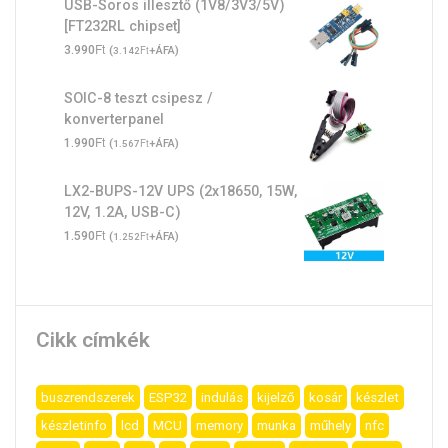
USB-Soros illesztő (1V8/3V3/5V)
[FT232RL chipset]
Ft
3.990
(
Ft
+ÁFA)
3.142
SOIC-8 teszt csipesz /
konverterpanel
Ft
1.990
(
Ft
+ÁFA)
1.567
LX2-BUPS-12V UPS (2x18650, 15W,
12V, 1.2A, USB-C)
Ft
1.590
(
Ft
+ÁFA)
1.252
Cikk címkék
buszrendszerek
ESP32
indulás
kijelző
kosár
készlet
készletinfo
lcd
MCU
memory
munka
műhely
nfc