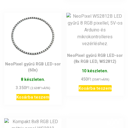
NeoPixel gyűrű RGB LED-sor
(8x RGB LED, WS2812)
NeoPixel gyűrű RGB LED-sor
(60x)
10 készleten.
Ft
450
Ft
8 készleten.
(
354
+ÁFA)
Ft
3.350
Ft
Kosárba teszem
(
2.638
+ÁFA)
Kosárba teszem