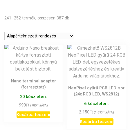
241–252 termék, összesen 387 db
Nano terminal adapter
(forrasztott)
NeoPixel gyűrű RGB LED-sor
(24x RGB LED, WS2812)
20 készleten.
6 készleten.
Ft
990
Ft
(
780
+ÁFA)
Ft
2.150
Ft
(
1.693
+ÁFA)
Kosárba teszem
Kosárba teszem