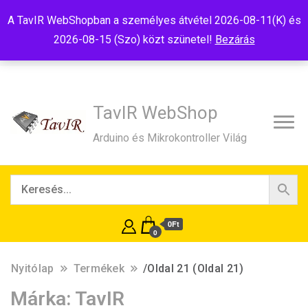
Tel:+36(20)99-23-781
Budapest, 1181, Szélmalom u. 13
A TavIR WebShopban a személyes átvétel 2026-08-11(K) és
E-Mail:shop@tavir.hu
2026-08-15 (Szo) közt szünetel!
Bezárás
TavIR WebShop
Arduino és Mikrokontroller Világ
0Ft
0
Nyitólap
Termékek
/
Oldal 21
(Oldal 21)
Márka:
TavIR