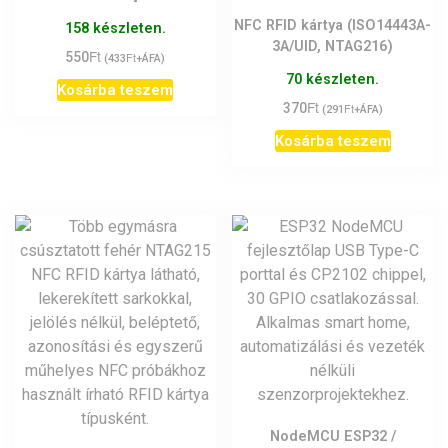
választhatók
NFC RFID kártya (ISO14443A-
158 készleten.
ki
3A/UID, NTAG216)
Ft
550
Ft
(
433
+ÁFA)
70 készleten.
Kosárba teszem
Ft
370
Ft
(
291
+ÁFA)
Kosárba teszem
NodeMCU ESP32 /