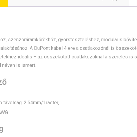
z, szenzoráramkörökhöz, gyorsteszteléshez, moduláris bővítésh
alakításához. A DuPont kábel 4 ere a csatlakozónál is összeköt
tekhez ideális – az összekötött csatlakozóknál a szerelés is 
néven is ismert.
ző
ó távolság: 2.54mm/1raster,
6AWG
g