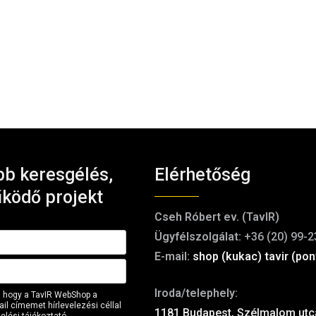
b keresgélés,
Elérhetőség
ködő projekt
Cseh Róbert ev. (TavIR)
Ügyfélszolgálat:
+36 (20) 99-2
E-mail:
shop (kukac) tavir (pon
Iroda/telephely:
 hogy a TavIR WebShop a
il címemet hírlevelezési céllal
1181 Budapest, Szélmalom utc