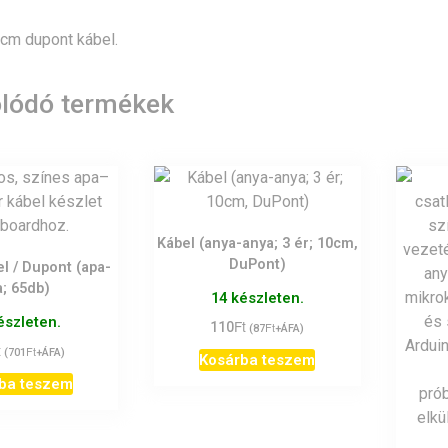
 cm dupont kábel.
lódó termékek
Kábel (anya-anya; 3 ér; 10cm,
DuPont)
l / Dupont (apa-
a; 65db)
14 készleten.
észleten.
Ft
110
Ft
(
87
+ÁFA)
t
Ft
(
701
+ÁFA)
Kosárba teszem
ba teszem