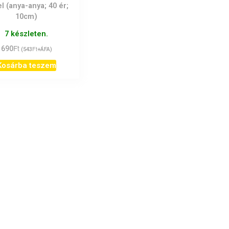
l (anya-anya; 40 ér;
10cm)
7 készleten.
Ft
690
Ft
(
543
+ÁFA)
Kosárba teszem