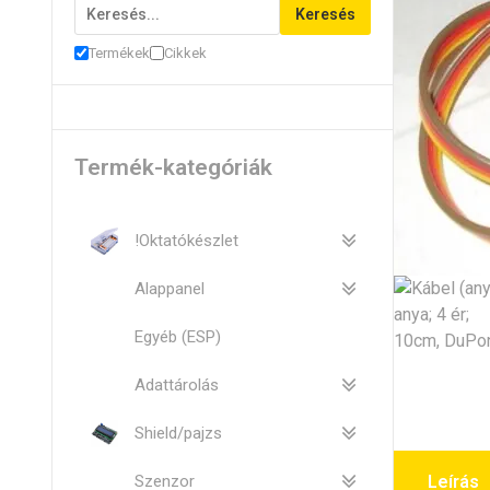
Keresés
Termékek
Cikkek
Termék-kategóriák
!Oktatókészlet
Alappanel
Egyéb (ESP)
Adattárolás
Shield/pajzs
Szenzor
Leírás