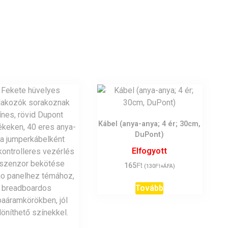
Kábel (anya-anya; 4 ér; 30cm,
DuPont)
Elfogyott
Ft
165
Ft
(
130
+ÁFA)
Tovább