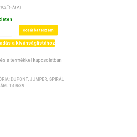
Ft
102
+ÁFA)
zleten
Kosárba teszem
adás a kívánságlistához
s a termékkel kapcsolatban
)
iség
ÓRIA:
DUPONT, JUMPER, SPIRÁL
ZÁM:
T49539