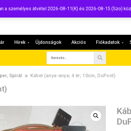
:shop@tavir.hu
 a személyes átvétel 2026-08-11(K) és 2026-08-15 (Szo) köz
ár
Hirek
Újdonságok
Akciós
Fiókadatok
er, Spirál
Kábel (anya-anya; 4 ér; 10cm, DuPont)
nt)
Káb
DuP