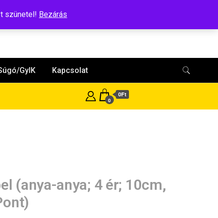
t szünetel!
Bezárás
Súgó/GyIK
Kapcsolat
0Ft
0
el (anya-anya; 4 ér; 10cm,
ont)