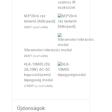
M3*20+6 réz
távtartó [4db/pack]
Ft
360
(
Ft
+ÁFA)
283
Vibramotor/vibrációs modul
Ft
450
(
Ft
+ÁFA)
354
HLK-10M05 (5V,
2A,10W) AC-DC
kapcsolóüzemű
tápegység modul
Ft
2.950
(
Ft
+ÁFA)
2.323
Újdonságok