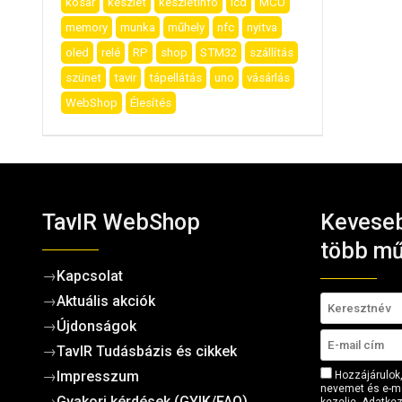
kosár
készlet
készletinfo
lcd
MCU
memory
munka
műhely
nfc
nyitva
oled
relé
RP
shop
STM32
szállítás
szünet
tavir
tápellátás
uno
vásárlás
WebShop
Élesítés
TavIR WebShop
Keveseb
több mű
→
Kapcsolat
→
Aktuális akciók
→
Újdonságok
→
TavIR Tudásbázis és cikkek
→
Impresszum
Hozzájárulok,
nevemet és e-ma
→
Gyakori kérdések (GYIK/FAQ)