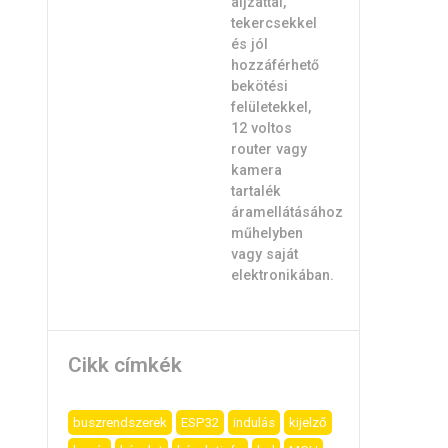
Cikk címkék
buszrendszerek
ESP32
indulás
kijelző