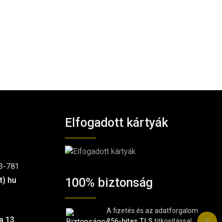
Elfogadott kártyák
3-781
t) hu
100% biztonság
A fizetés és az adatforgalom
a 13.
256-bites TLS
titkosítással