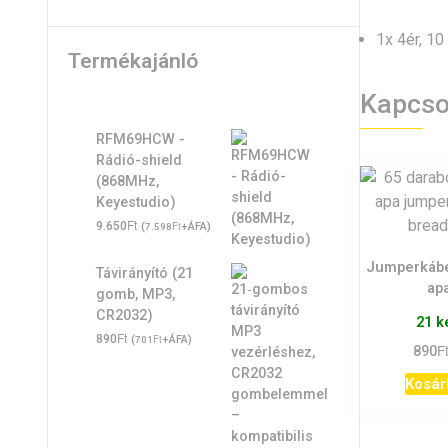
1x 4ér, 10
Termékajánló
Kapcso
RFM69HCW -
Rádió-shield
(868MHz,
Keyestudio)
Ft
9.650
(
Ft
+ÁFA)
7.598
Jumperkábe
Távirányító (21
ap
gomb, MP3,
CR2032)
21 k
Ft
890
(
Ft
+ÁFA)
701
F
890
Kosár