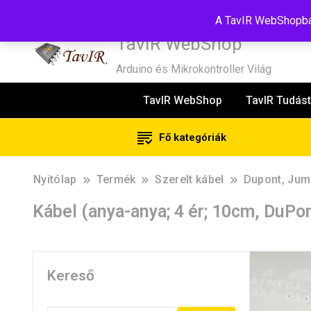
Tel:+36(20)99-23-781
Budapest, 1181, Szélmalom u. 13
E-Mail
A TavIR WebShopban
TavIR WebShop
Arduino és Mikrokontroller Világ
TavIR WebShop
TavIR Tudást
Fő kategóriák
Nyitólap
Termék
Szerelt kábel
Dupont, Jump
Kábel (anya-anya; 4 ér; 10cm, DuPo
Kereső