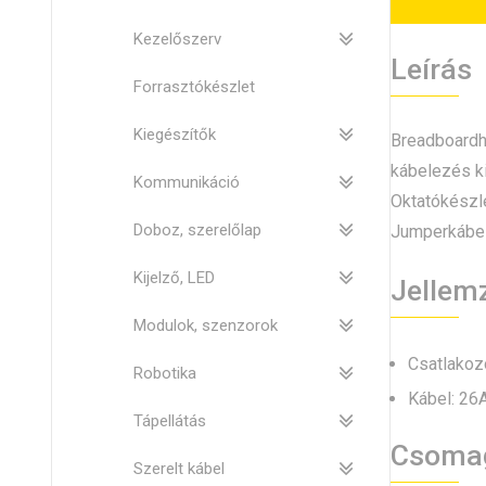
Kezelőszerv
Leírás
Forrasztókészlet
Kiegészítők
Breadboardho
kábelezés ki
Kommunikáció
Oktatókészle
Doboz, szerelőlap
Jumperkábel 
Kijelző, LED
Jellem
Modulok, szenzorok
Csatlakoz
Robotika
Kábel: 2
Tápellátás
Csoma
Szerelt kábel