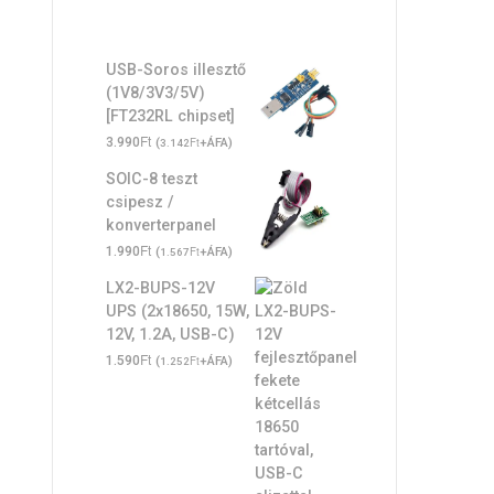
USB-Soros illesztő
(1V8/3V3/5V)
[FT232RL chipset]
Ft
3.990
(
Ft
+ÁFA)
3.142
SOIC-8 teszt
csipesz /
konverterpanel
Ft
1.990
(
Ft
+ÁFA)
1.567
LX2-BUPS-12V
UPS (2x18650, 15W,
12V, 1.2A, USB-C)
Ft
1.590
(
Ft
+ÁFA)
1.252