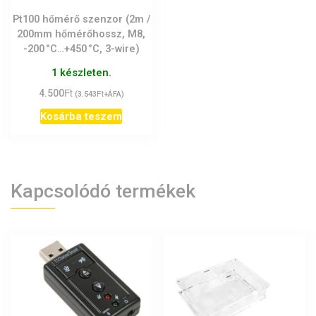
Pt100 hőmérő szenzor (2m /
200mm hőmérőhossz, M8,
-200 °C…+450 °C, 3-wire)
1 készleten.
Ft
4.500
Ft
(
3.543
+ÁFA)
Kosárba teszem
Kapcsolódó termékek