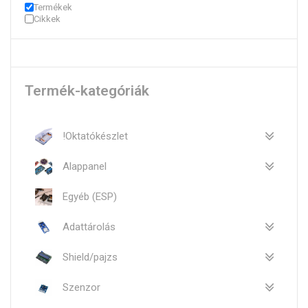
Termékek
Cikkek
Termék-kategóriák
!Oktatókészlet
Alappanel
Egyéb (ESP)
Adattárolás
Shield/pajzs
Szenzor