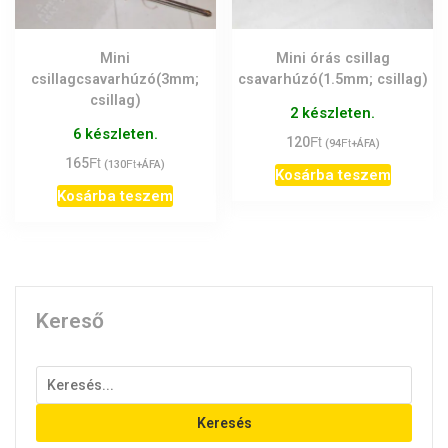
Mini
Mini órás csillag
csillagcsavarhúzó(3mm;
csavarhúzó(1.5mm; csillag)
csillag)
2 készleten.
6 készleten.
Ft
120
Ft
(
94
+ÁFA)
Ft
165
Ft
(
130
+ÁFA)
Kosárba teszem
Kosárba teszem
Kereső
Keresés