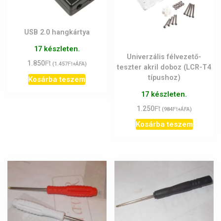
USB 2.0 hangkártya
17 készleten.
Univerzális félvezető-
Ft
1.850
Ft
(
1.457
+ÁFA)
teszter akril doboz (LCR-T4
típushoz)
Kosárba teszem
17 készleten.
Ft
1.250
Ft
(
984
+ÁFA)
Kosárba teszem