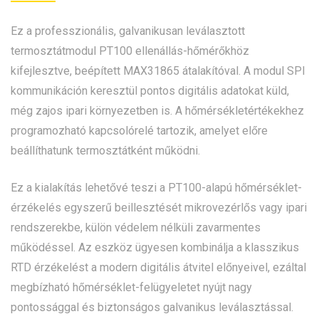
Ez a professzionális, galvanikusan leválasztott
termosztátmodul PT100 ellenállás-hőmérőkhöz
kifejlesztve, beépített MAX31865 átalakítóval. A modul SPI
kommunikáción keresztül pontos digitális adatokat küld,
még zajos ipari környezetben is. A hőmérsékletértékekhez
programozható kapcsolórelé tartozik, amelyet előre
beállíthatunk termosztátként működni.
Ez a kialakítás lehetővé teszi a PT100-alapú hőmérséklet-
érzékelés egyszerű beillesztését mikrovezérlős vagy ipari
rendszerekbe, külön védelem nélküli zavarmentes
működéssel. Az eszköz ügyesen kombinálja a klasszikus
RTD érzékelést a modern digitális átvitel előnyeivel, ezáltal
megbízható hőmérséklet-felügyeletet nyújt nagy
pontossággal és biztonságos galvanikus leválasztással.