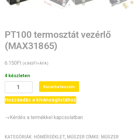
PT100 termosztát vezérlő
(MAX31865)
Ft
6.150
Ft
(
4.843
+ÁFA)
4 készleten
PT100
Kosárba teszem
termosztát
vezérlő
Hozzáadás a kívánságlistához
(MAX31865)
mennyiség
→Kérdés a termékkel kapcsolatban
KATEGÓRIÁK:
HŐMÉRSÉKLET
,
MŰSZER
CÍMKE:
MŰSZER