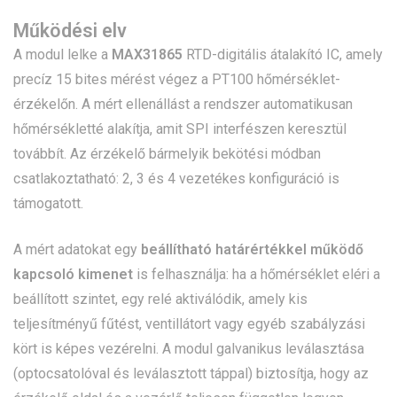
Működési elv
A modul lelke a
MAX31865
RTD-digitális átalakító IC, amely
precíz 15 bites mérést végez a PT100 hőmérséklet-
érzékelőn. A mért ellenállást a rendszer automatikusan
hőmérsékletté alakítja, amit SPI interfészen keresztül
továbbít. Az érzékelő bármelyik bekötési módban
csatlakoztatható: 2, 3 és 4 vezetékes konfiguráció is
támogatott.
A mért adatokat egy
beállítható határértékkel működő
kapcsoló kimenet
is felhasználja: ha a hőmérséklet eléri a
beállított szintet, egy relé aktiválódik, amely kis
teljesítményű fűtést, ventillátort vagy egyéb szabályzási
kört is képes vezérelni. A modul galvanikus leválasztása
(optocsatolóval és leválasztott táppal) biztosítja, hogy az