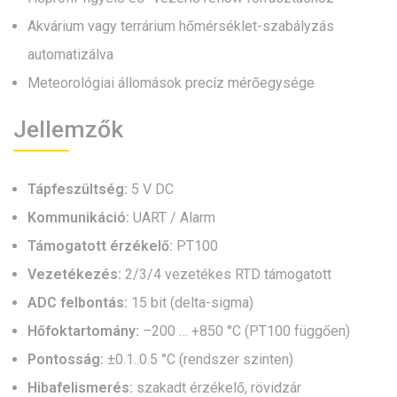
Akvárium vagy terrárium hőmérséklet-szabályzás
automatizálva
Meteorológiai állomások precíz mérőegysége
Jellemzők
Tápfeszültség:
5 V DC
Kommunikáció:
UART / Alarm
Támogatott érzékelő:
PT100
Vezetékezés:
2/3/4 vezetékes RTD támogatott
ADC felbontás:
15 bit (delta-sigma)
Hőfoktartomány:
–200 … +850 °C (PT100 függően)
Pontosság:
±0.1..0.5 °C (rendszer szinten)
Hibafelismerés:
szakadt érzékelő, rövidzár