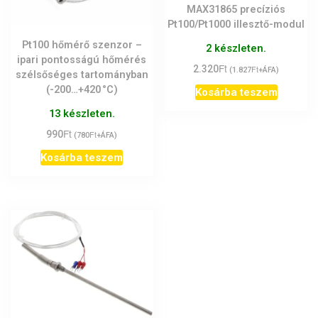
MAX31865 precíziós
Pt100/Pt1000 illesztő-modul
Pt100 hőmérő szenzor –
2 készleten.
ipari pontosságú hőmérés
Ft
2.320
Ft
(
1.827
+ÁFA)
szélsőséges tartományban
(-200…+420 °C)
Kosárba teszem
13 készleten.
Ft
990
Ft
(
780
+ÁFA)
Kosárba teszem