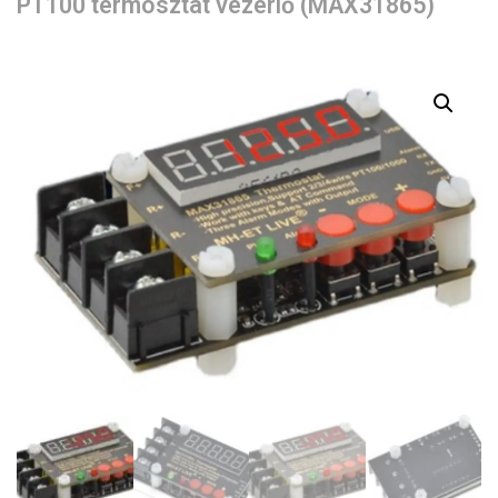
PT100 termosztát vezérlő (MAX31865)