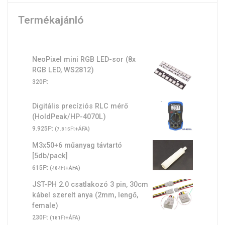
Termékajánló
NeoPixel mini RGB LED-sor (8x
RGB LED, WS2812)
Ft
320
Digitális precíziós RLC mérő
(HoldPeak/HP-4070L)
Ft
9.925
(
Ft
+ÁFA)
7.815
M3x50+6 műanyag távtartó
[5db/pack]
Ft
615
(
Ft
+ÁFA)
484
JST-PH 2.0 csatlakozó 3 pin, 30cm
kábel szerelt anya (2mm, lengő,
female)
Ft
230
(
Ft
+ÁFA)
181