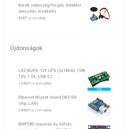
Kerék sebesség/forgás detektor
(encoder, érzékelő)
Ft
650
(
Ft
+ÁFA)
512
Újdonságok
LX2-BUPS-12V UPS (2x18650, 15W,
12V, 1.2A, USB-C)
Ft
1.590
(
Ft
+ÁFA)
1.252
Ethernet Wiznet shield (W5100
chip, LAN)
Ft
2.890
(
Ft
+ÁFA)
2.276
BMP580 (nyomás és hőfok)