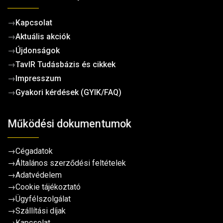
→
Kapcsolat
→
Aktuális akciók
→
Újdonságok
→
TavIR Tudásbázis és cikkek
→
Impresszum
→
Gyakori kérdések (GYIK/FAQ)
Működési dokumentumok
→
Cégadatok
→
Általános szerződési feltételek
→
Adatvédelem
→
Cookie tájékoztató
→
Ügyfélszolgálat
→
Szállítási díjak
→
Kapcsolat