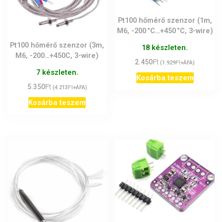
Pt100 hőmérő szenzor (1m,
M6, -200 °C…+450 °C, 3-wire)
Pt100 hőmérő szenzor (3m,
18 készleten.
M6, -200…+450C, 3-wire)
Ft
2.450
Ft
(
1.929
+ÁFA)
7 készleten.
Kosárba teszem
Ft
5.350
Ft
(
4.213
+ÁFA)
Kosárba teszem