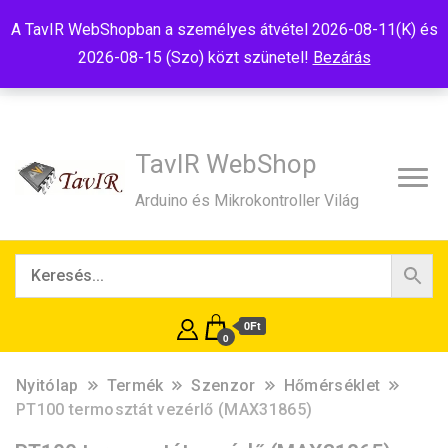
Tel:+36(20)99-23-781
Budapest, 1181, Szélmalom u. 13
A TavIR WebShopban a személyes átvétel 2026-08-11(K) és
E-Mail:shop@tavir.hu
2026-08-15 (Szo) közt szünetel!
Bezárás
TavIR WebShop
Arduino és Mikrokontroller Világ
0Ft
0
Nyitólap
Termék
Szenzor
Hőmérséklet
PT100 termosztát vezérlő (MAX31865)