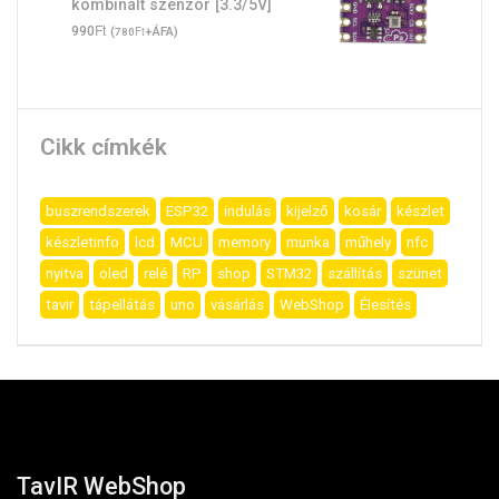
kombinált szenzor [3.3/5V]
Ft
990
(
Ft
+ÁFA)
780
Cikk címkék
buszrendszerek
ESP32
indulás
kijelző
kosár
készlet
készletinfo
lcd
MCU
memory
munka
műhely
nfc
nyitva
oled
relé
RP
shop
STM32
szállítás
szünet
tavir
tápellátás
uno
vásárlás
WebShop
Élesítés
TavIR WebShop