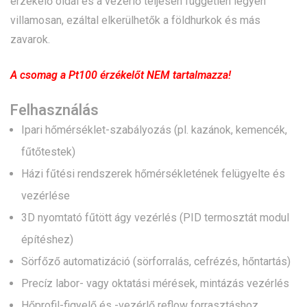
érzékelő oldal és a vezérlő teljesen független legyen
villamosan, ezáltal elkerülhetők a földhurkok és más
zavarok.
A csomag a Pt100 érzékelőt NEM tartalmazza!
Felhasználás
Ipari hőmérséklet-szabályozás (pl. kazánok, kemencék,
fűtőtestek)
Házi fűtési rendszerek hőmérsékletének felügyelte és
vezérlése
3D nyomtató fűtött ágy vezérlés (PID termosztát modul
építéshez)
Sörfőző automatizáció (sörforralás, cefrézés, hőntartás)
Precíz labor- vagy oktatási mérések, mintázás vezérlés
Hőprofil-figyelő és -vezérlő reflow forrasztáshoz