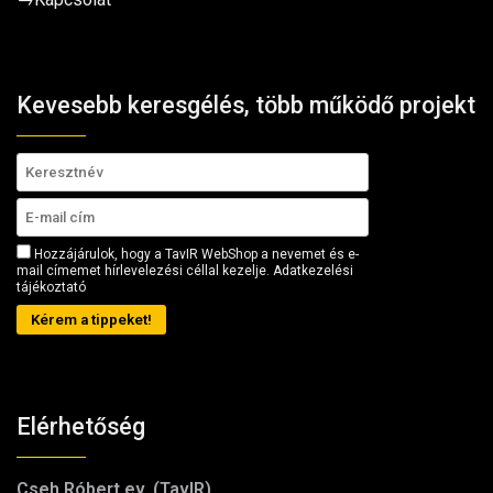
Kevesebb keresgélés, több működő projekt
Hozzájárulok, hogy a TavIR WebShop a nevemet és e-
mail címemet hírlevelezési céllal kezelje.
Adatkezelési
tájékoztató
Kérem a tippeket!
Elérhetőség
Cseh Róbert ev. (TavIR)