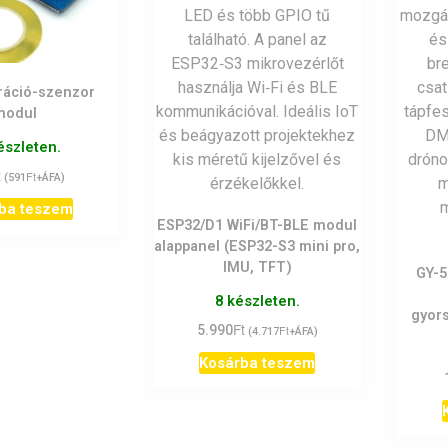
bráció-szenzor
modul
észleten.
t
Ft
(
591
+ÁFA)
ba teszem
ESP32/D1 WiFi/BT-BLE modul
alappanel (ESP32-S3 mini pro,
IMU, TFT)
GY-5
8 készleten.
gyor
Ft
5.990
Ft
(
4.717
+ÁFA)
Kosárba teszem