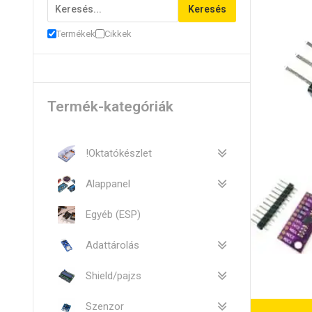
Keresés
Termékek
Cikkek
Termék-kategóriák
!Oktatókészlet
Alappanel
Egyéb (ESP)
Adattárolás
Shield/pajzs
Szenzor