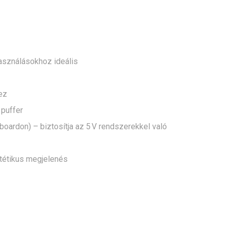
asználásokhoz ideális
ez
 puffer
 boardon) – biztosítja az 5 V rendszerekkel való
ztétikus megjelenés