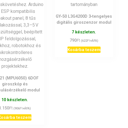
GY‑50 L3G4200D 3‑tengelyes
digitális giroszenzor modul
7 készleten.
Ft
790
Ft
(
622
+ÁFA)
Kosárba teszem
21 (MPU6050) 6DOF
giroszkóp és
sulásérzékelő modul
10 készleten.
Ft
1.150
Ft
(
906
+ÁFA)
Kosárba teszem