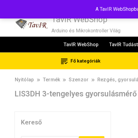
Tel:+36(20)99-23-781
Budapest, 1181, Szélmalom u. 13
E-Mail
A TavIR WebShopban
TavIR WebShop
Arduino és Mikrokontroller Világ
TavIR WebShop
TavIR Tudást
Fő kategóriák
Nyitólap
Termék
Szenzor
Rezgés, gyorsul
LIS3DH 3-tengelyes gyorsulásmérő m
Kereső