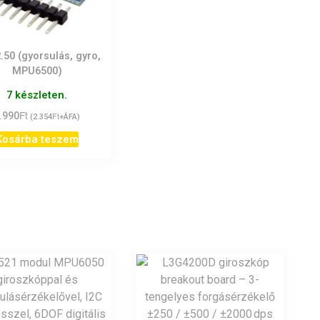
.50 (gyorsulás, gyro,
MPU6500)
7 készleten.
Ft
.990
Ft
(
2.354
+ÁFA)
Kosárba teszem