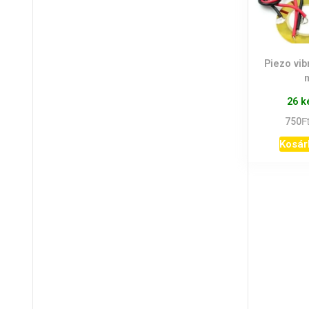
Piezo vi
26 k
F
750
Kosár