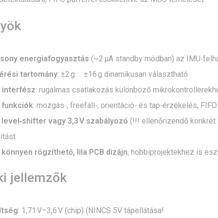
nyök
csony energiafogyasztás
(~2 µA standby módban) az IMU‑felh
érési tartomány
: ±2 g … ±16 g dinamikusan választható
 interfész
: rugalmas csatlakozás különböző mikrokontrollerekh
 funkciók
: mozgás‑, freefall‑, orientáció‑ és tap‑érzékelés, FIFO
 level‑shifter vagy 3,3 V szabályozó
(!!! ellenőrizendő konkrét
itást
könnyen rögzíthető, lila PCB dizájn
, hobbiprojektekhez is es
i jellemzők
ltség
: 1,71 V–3,6 V (chip) (NINCS 5V tápellátása!