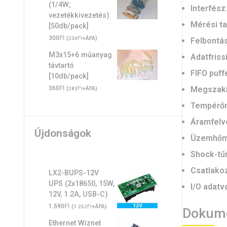
(1/4W;
Interfész
vezetékkivezetés)
Mérési t
[50db/pack]
Ft
300
(
Ft
+ÁFA)
236
Felbontá
M3x15+6 műanyag
Adatfriss
távtartó
FIFO puff
[10db/pack]
Ft
Megszakí
360
(
Ft
+ÁFA)
283
Tempérő
Áramfelv
Újdonságok
Üzemhőmé
Shock-tű
Csatlako
LX2-BUPS-12V
UPS (2x18650, 15W,
I/O adatv
12V, 1.2A, USB-C)
Ft
1.590
(
Ft
+ÁFA)
1.252
Dokume
Ethernet Wiznet