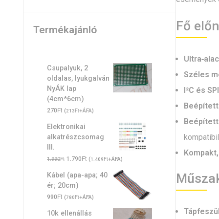
Fő elő
Termékajánló
Ultra‑ala
Csupalyuk, 2
Széles m
oldalas, lyukgalván
NyÁK lap
I²C és SPI
(4cm*6cm)
Beépített
Ft
270
(
Ft
+ÁFA)
213
Beépített
Elektronikai
kompatibil
alkatrészcsomag
III.
Kompakt, 
Original
Ft
Current
Ft
1.790
(
Ft
+ÁFA)
1.990
1.409
price
price
Műszak
Kábel (apa-apa; 40
was:
is:
ér; 20cm)
1.990Ft.
1.790Ft.
Ft
990
(
Ft
+ÁFA)
780
Tápfeszü
10k ellenállás