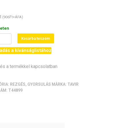
)
t
Ft
(
906
+ÁFA)
leten
H
Kosárba teszem
yes
adás a kívánságlistához
lásmérő
s a termékkel kapcsolatban
I,
iség
ÓRIA:
REZGÉS, GYORSULÁS
MÁRKA:
TAVIR
ZÁM:
T44899