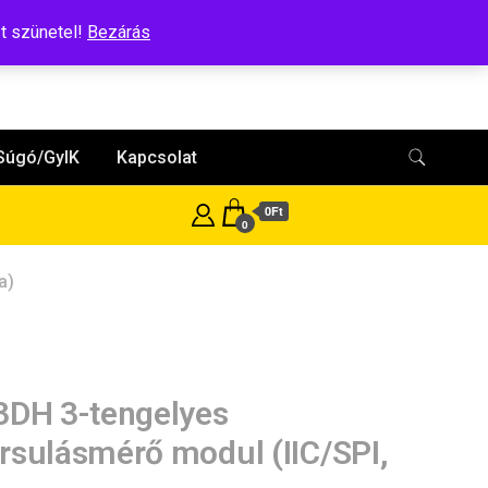
t szünetel!
Bezárás
Súgó/GyIK
Kapcsolat
0Ft
0
a)
3DH 3-tengelyes
rsulásmérő modul (IIC/SPI,