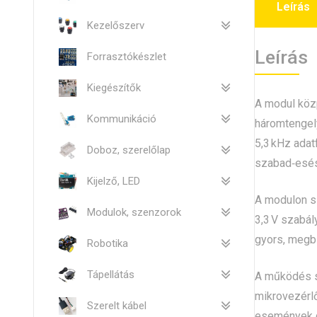
Leírás
Kezelőszerv
Leírás
Forrasztókészlet
Kiegészítők
A modul közp
Kommunikáció
háromtengely
5,3 kHz adat
Doboz, szerelőlap
szabad‑esés 
Kijelző, LED
A modulon sz
Modulok, szenzorok
3,3 V szabál
gyors, megbí
Robotika
Tápellátás
A működés so
mikrovezérlő
Szerelt kábel
események d