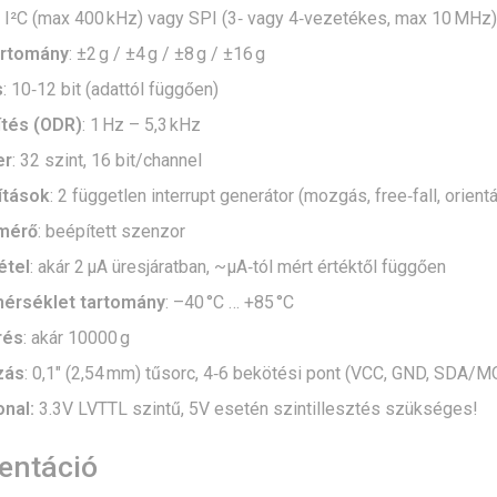
: I²C (max 400 kHz) vagy SPI (3‑ vagy 4‑vezetékes, max 10 MHz)
artomány
: ±2 g / ±4 g / ±8 g / ±16 g
s
: 10‑12 bit (adattól függően)
ítés (ODR)
: 1 Hz – 5,3 kHz
er
: 32 szint, 16 bit/channel
tások
: 2 független interrupt generátor (mozgás, free‑fall, orientá
mérő
: beépített szenzor
étel
: akár 2 µA üresjáratban, ~µA‑tól mért értéktől függően
rséklet tartomány
: –40 °C … +85 °C
rés
: akár 10000 g
zás
: 0,1″ (2,54 mm) tűsorc, 4‑6 bekötési pont (VCC, GND, SDA/M
onal:
3.3V LVTTL szintű, 5V esetén szintillesztés szükséges!
ntáció