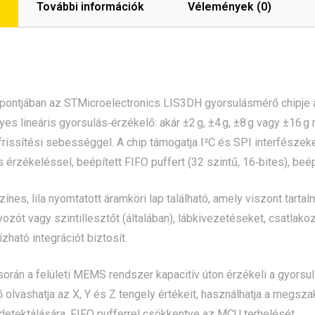
További információk
Vélemények (0)
ontjában az STMicroelectronics LIS3DH gyorsulásmérő chipje ál
es lineáris gyorsulás‑érzékelő: akár ±2 g, ±4 g, ±8 g vagy ±16 g
frissítési sebességgel. A chip támogatja I²C és SPI interfésze
érzékeléssel, beépített FIFO puffert (32 szintű, 16‑bites), beé
ínes, lila nyomtatott áramköri lap található, amely viszont tarta
yozót vagy szintillesztőt (általában), lábkivezetéseket, csatla
zható integrációt biztosít.
rán a felületi MEMS rendszer kapacitív úton érzékeli a gyorsulást
 olvashatja az X, Y és Z tengely értékeit, használhatja a megsza
etektálására, FIFO pufferrel csökkentve az MCU terhelését.