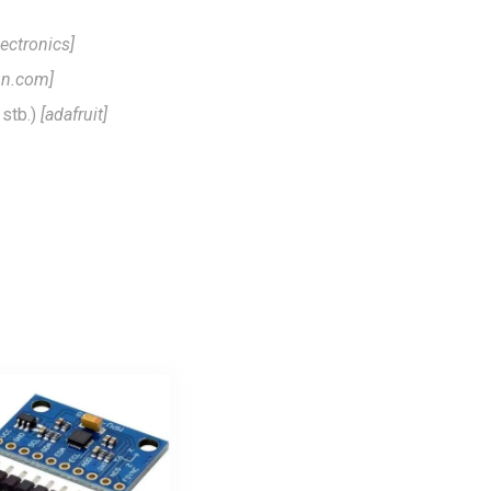
ectronics]
un.com]
stb.)
[adafruit]