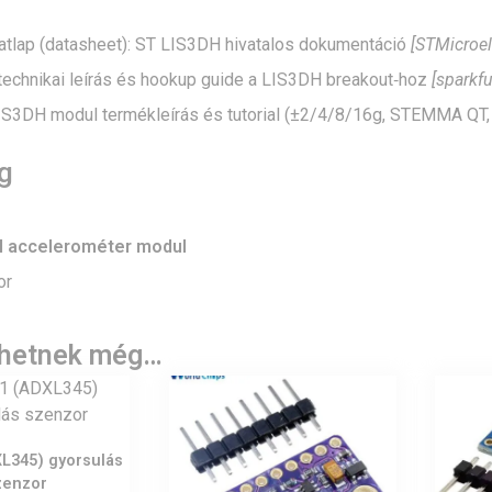
datlap (datasheet): ST LIS3DH hivatalos dokumentáció
[STMicroel
technikai leírás és hookup guide a LIS3DH breakout‑hoz
[sparkf
LIS3DH modul termékleírás és tutorial (±2/4/8/16g, STEMMA QT, 
g
 accelerométer modul
or
lhetnek még…
L345) gyorsulás
zenzor