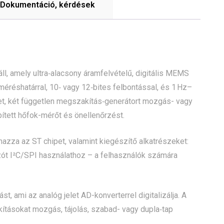
Dokumentáció, kérdések
l, amely ultra‑alacsony áramfelvételű, digitális MEMS
 méréshatárral, 10‑ vagy 12‑bites felbontással, és 1 Hz–
ket, két független megszakítás‑generátort mozgás- vagy
pített hőfok-mérőt és önellenőrzést.
lmazza az ST chipet, valamint kiegészítő alkatrészeket:
kozót I²C/SPI használathoz – a felhasználók számára
, ami az analóg jelet AD-konverterrel digitalizálja. A
kításokat mozgás, tájolás, szabad- vagy dupla‑tap