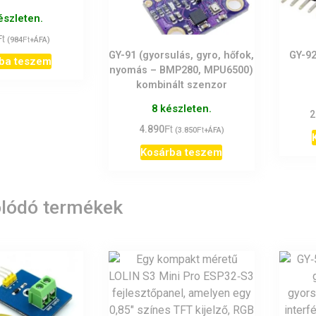
észleten.
Ft
Ft
(
984
+ÁFA)
GY-91 (gyorsulás, gyro, hőfok,
GY-92
ba teszem
nyomás – BMP280, MPU6500)
kombinált szenzor
8 készleten.
2
Ft
4.890
Ft
(
3.850
+ÁFA)
Kosárba teszem
lódó termékek