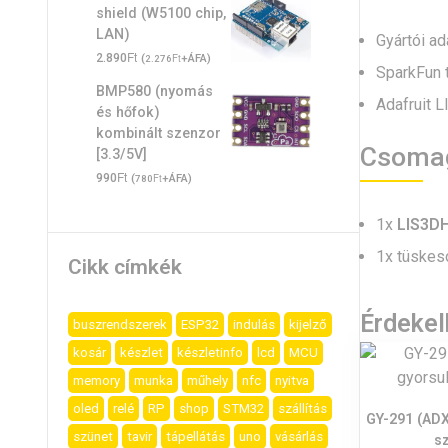
shield (W5100 chip,
LAN)
Gyártói a
Ft
2.890
(
Ft
+ÁFA)
2.276
SparkFun 
BMP580 (nyomás
Adafruit 
és hőfok)
kombinált szenzor
Csoma
[3.3/5V]
Ft
990
(
Ft
+ÁFA)
780
1x
LIS3DH
1x tüskes
Cikk címkék
Érdeke
buszrendszerek
ESP32
indulás
kijelző
kosár
készlet
készletinfo
lcd
MCU
memory
munka
műhely
nfc
nyitva
oled
relé
RP
shop
STM32
szállítás
GY-291 (ADX
szünet
tavir
tápellátás
uno
vásárlás
s