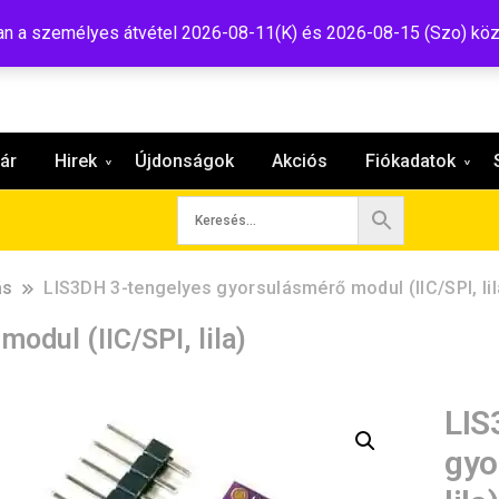
:shop@tavir.hu
 a személyes átvétel 2026-08-11(K) és 2026-08-15 (Szo) köz
ár
Hirek
Újdonságok
Akciós
Fiókadatok
ás
LIS3DH 3-tengelyes gyorsulásmérő modul (IIC/SPI, lil
odul (IIC/SPI, lila)
LIS
gyo