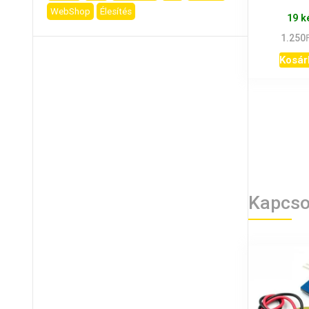
WebShop
Élesítés
19 k
1.250
Kosár
Kapcso