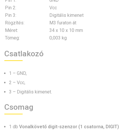
Pin 1:
GND
Pin 2:
Vcc
Pin 3:
Digitális kimenet
Rögzítés:
M3 furaton át
Méret:
34 x 10 x 10 mm
Tömeg:
0,003 kg
Csatlakozó
1 – GND,
2 – Vcc,
3 – Digitális kimenet.
Csomag
1 db
Vonalkövető digit-szenzor (1 csatorna, DIGIT)