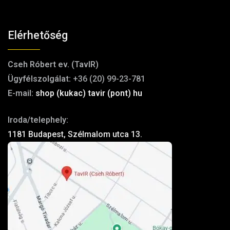
Elérhetőség
Cseh Róbert ev. (TavIR)
Ügyfélszolgálat:
+36 (20) 99-23-781
E-mail:
shop (kukac) tavir (pont) hu
Iroda/telephely:
1181 Budapest, Szélmalom utca 13.