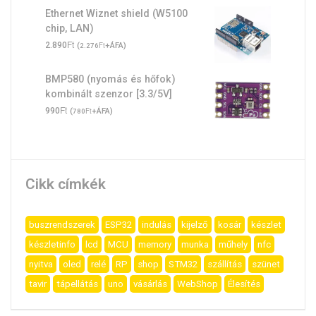
Ethernet Wiznet shield (W5100
chip, LAN)
Ft
2.890
(
Ft
+ÁFA)
2.276
BMP580 (nyomás és hőfok)
kombinált szenzor [3.3/5V]
Ft
990
(
Ft
+ÁFA)
780
Cikk címkék
buszrendszerek
ESP32
indulás
kijelző
kosár
készlet
készletinfo
lcd
MCU
memory
munka
műhely
nfc
nyitva
oled
relé
RP
shop
STM32
szállítás
szünet
tavir
tápellátás
uno
vásárlás
WebShop
Élesítés