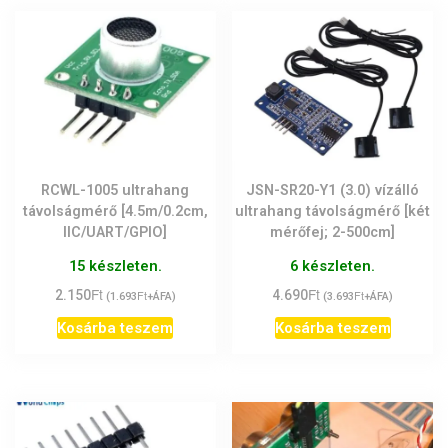
RCWL-1005 ultrahang
JSN-SR20-Y1 (3.0) vízálló
távolságmérő [4.5m/0.2cm,
ultrahang távolságmérő [két
IIC/UART/GPIO]
mérőfej; 2-500cm]
15 készleten.
6 készleten.
Ft
Ft
2.150
Ft
4.690
Ft
(
1.693
+ÁFA)
(
3.693
+ÁFA)
Kosárba teszem
Kosárba teszem