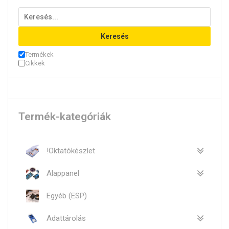
Keresés
Termékek
Cikkek
Termék-kategóriák
!Oktatókészlet
Alappanel
Egyéb (ESP)
Adattárolás