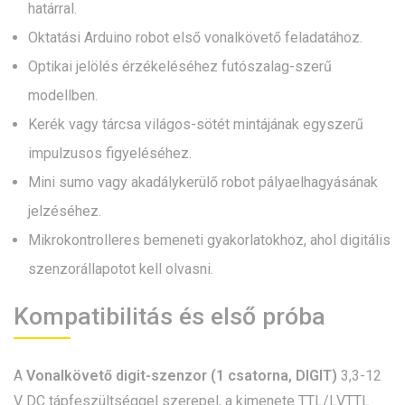
határral.
Oktatási Arduino robot első vonalkövető feladatához.
Optikai jelölés érzékeléséhez futószalag-szerű
modellben.
Kerék vagy tárcsa világos-sötét mintájának egyszerű
impulzusos figyeléséhez.
Mini sumo vagy akadálykerülő robot pályaelhagyásának
jelzéséhez.
Mikrokontrolleres bemeneti gyakorlatokhoz, ahol digitális
szenzorállapotot kell olvasni.
Kompatibilitás és első próba
A
Vonalkövető digit-szenzor (1 csatorna, DIGIT)
3,3-12
V DC tápfeszültséggel szerepel, a kimenete TTL/LVTTL