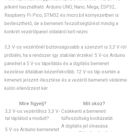
jelként használható. Arduino UNO, Nano, Mega, ESP32,
Raspberry Pi Pico, STM32 és micro:bit környezetben is
beilleszthető, de a bemeneti feszültségtűrést mindig a
konkrét vezérlőpanel oldaláról kell nézni.
3,3 V-os vezérlőnél biztonságosabb a szenzort is 3,3 V-ról
próbálni, ha a rendszer így stabilan érzékel. 5 V-os Arduino
panelnél a 5 V-os tápellátás és a digitális bemenet
kezelése általában kézenfekvőbb. 12 V-os táp esetén a
kimeneti jelszint illesztése és a vezérlő bemeneti védelme
külön ellenőrzést kér.
Mire figyelj?
Mit okoz?
3,3 V-os vezérlőhöz 3,3 V-
Csökkenti a bemeneti
tal táplálod a modult?
túlfeszültség kockázatát.
A digitális jel olvasása
5 V-os Arduino bemenetet