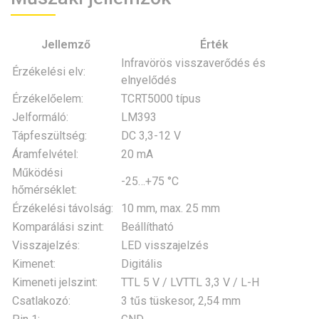
Jellemző
Érték
Infravörös visszaverődés és
Érzékelési elv:
elnyelődés
Érzékelőelem:
TCRT5000 típus
Jelformáló:
LM393
Tápfeszültség:
DC 3,3-12 V
Áramfelvétel:
20 mA
Működési
-25…+75 °C
hőmérséklet:
Érzékelési távolság:
10 mm, max. 25 mm
Komparálási szint:
Beállítható
Visszajelzés:
LED visszajelzés
Kimenet:
Digitális
Kimeneti jelszint:
TTL 5 V / LVTTL 3,3 V / L-H
Csatlakozó:
3 tűs tüskesor, 2,54 mm