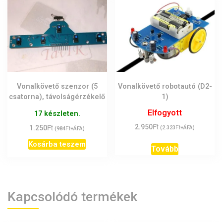
Vonalkövető szenzor (5
Vonalkövető robotautó (D2-
csatorna), távolságérzékelő
1)
Elfogyott
17 készleten.
Ft
Ft
2.950
Ft
1.250
Ft
(
2.323
+ÁFA)
(
984
+ÁFA)
Kosárba teszem
Tovább
Kapcsolódó termékek