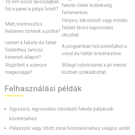
10 mm körüli távolságban
fekete-fehér különbség
fut a panel a pálya felett?
felismerése.
Fényes, tükröződő vagy mintás
Matt, kontrasztos
felület téves kapcsolást
felületen történik a próba?
okozhat.
Ismert a fekete és fehér
A programban felcserélődhet a
felülethez tartozó
vonal és háttér értelmezése.
kimeneti állapot?
Rögzített a szenzor
Billegő robotváznál a jel menet
magassága?
közben szakadozhat.
Felhasználási példák
Egyszerű, egyvonalas robotautó fekete pályacsík
követéséhez.
Pályaszél vagy tiltott zóna felismeréséhez világos-sötét