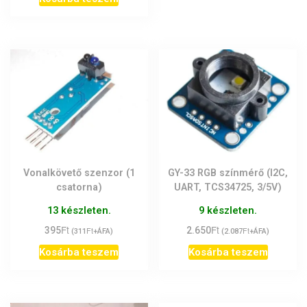
Vonalkövető szenzor (1
GY-33 RGB színmérő (I2C,
csatorna)
UART, TCS34725, 3/5V)
13 készleten.
9 készleten.
Ft
Ft
395
Ft
2.650
Ft
(
311
+ÁFA)
(
2.087
+ÁFA)
Kosárba teszem
Kosárba teszem