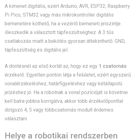
A kimenet digitális, ezért Arduino, AVR, ESP32, Raspberry
Pi Pico, STM32 vagy más mikrokontroller digitális
bemenetére köthető, ha a vezérlő bemeneti jelszintje
illeszkedik a választott tápfeszültséghez. A 3 tűs
csatlakozás miatt a bekötés gyorsan áttekinthető: GND,
tápfeszültség és digitális jel.
A döntésnél az első korlát az, hogy ez egy
1 csatornás
érzékelő. Egyetlen ponton látja a felületet, ezért egyszerű
vonalérzékeléshez, határfigyeléshez vagy kétállapotú
jelzéshez jó. Ha a robotnak a vonal pozícióját is követnie
kell balra-jobbra korrigálva, akkor több érzékelőponttal
dolgozó 4, 5 vagy többcsatornás modult érdemes
választani.
Helye a robotikai rendszerben