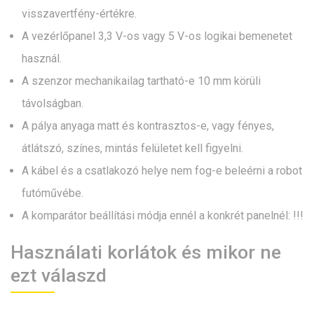
visszavertfény-értékre.
A vezérlőpanel 3,3 V-os vagy 5 V-os logikai bemenetet
használ.
A szenzor mechanikailag tartható-e 10 mm körüli
távolságban.
A pálya anyaga matt és kontrasztos-e, vagy fényes,
átlátszó, színes, mintás felületet kell figyelni.
A kábel és a csatlakozó helye nem fog-e beleérni a robot
futóművébe.
A komparátor beállítási módja ennél a konkrét panelnél: !!!
Használati korlátok és mikor ne
ezt válaszd