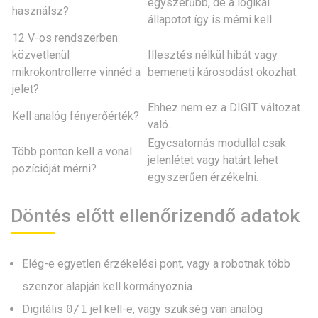
egyszerűbb, de a logikai
használsz?
állapotot így is mérni kell.
12 V-os rendszerben
közvetlenül
Illesztés nélkül hibát vagy
mikrokontrollerre vinnéd a
bemeneti károsodást okozhat.
jelet?
Ehhez nem ez a DIGIT változat
Kell analóg fényerőérték?
való.
Egycsatornás modullal csak
Több ponton kell a vonal
jelenlétet vagy határt lehet
pozícióját mérni?
egyszerűen érzékelni.
Döntés előtt ellenőrizendő adatok
Elég-e egyetlen érzékelési pont, vagy a robotnak több
szenzor alapján kell kormányoznia.
Digitális
0/1
jel kell-e, vagy szükség van analóg