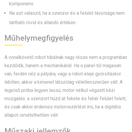
komponens.
Ne ezt válaszd, ha a szenzor és a felület távolsága nem
tartható rövid és állandó értéken.
Műhelymegfigyelés
A vonalkövető robot hibáinak nagy része nem a programban
kezdődik, hanem a mechanikánál. Ha a panel túl magasan
van, ferdén néz a pályára, vagy a robot eleje gyorsításkor
lebillen, akkor a kimenet látszólag véletlenszerűen vált. A
legelső próba legyen lassú, motor nélkül végzett kézi
mozgatás: a szenzort húzd át fekete és fehér felület felett,
és csak akkor érdemes motorvezérlést írni, ha a digitális
állapot ismételhetően vált.
Műszaki jellemzők