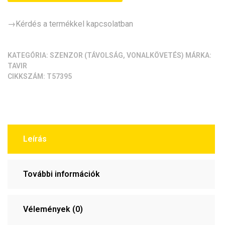
(1
csatorna,
→Kérdés a termékkel kapcsolatban
DIGIT)
mennyiség
KATEGÓRIA:
SZENZOR (TÁVOLSÁG, VONALKÖVETÉS)
MÁRKA:
TAVIR
CIKKSZÁM:
T57395
Leírás
További információk
Vélemények (0)