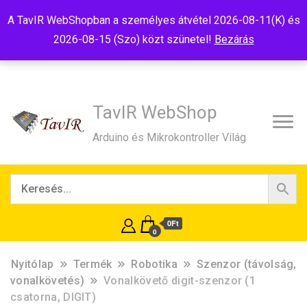
Tel:+36(20)99-23-781
Budapest, 1181, Szélmalom u. 13
A TavIR WebShopban a személyes átvétel 2026-08-11(K) és
E-Mail:shop@tavir.hu
2026-08-15 (Szo) közt szünetel!
Bezárás
TavIR WebShop
Arduino és Mikrokontroller Világ
0Ft
0
Nyitólap
Termék
Robotika
Szenzor (távolság,
vonalkövetés)
Vonalkövető digit-szenzor (1
csatorna, DIGIT)