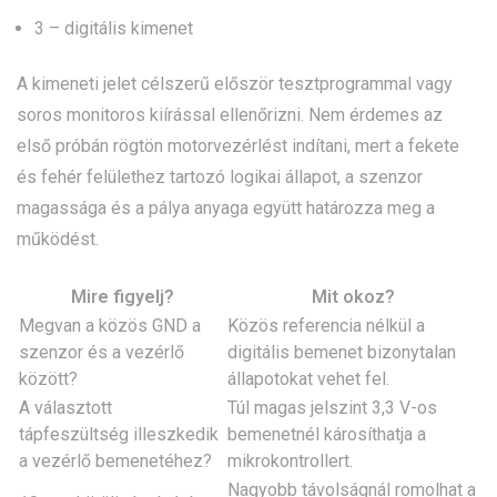
3 – digitális kimenet
A kimeneti jelet célszerű először tesztprogrammal vagy
soros monitoros kiírással ellenőrizni. Nem érdemes az
első próbán rögtön motorvezérlést indítani, mert a fekete
és fehér felülethez tartozó logikai állapot, a szenzor
magassága és a pálya anyaga együtt határozza meg a
működést.
Mire figyelj?
Mit okoz?
Megvan a közös GND a
Közös referencia nélkül a
szenzor és a vezérlő
digitális bemenet bizonytalan
között?
állapotokat vehet fel.
A választott
Túl magas jelszint 3,3 V-os
tápfeszültség illeszkedik
bemenetnél károsíthatja a
a vezérlő bemenetéhez?
mikrokontrollert.
Nagyobb távolságnál romolhat a