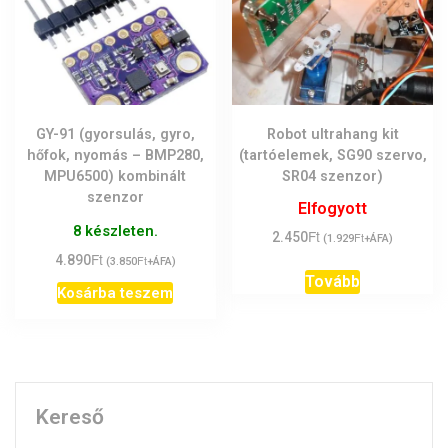
GY-91 (gyorsulás, gyro,
Robot ultrahang kit
hőfok, nyomás – BMP280,
(tartóelemek, SG90 szervo,
MPU6500) kombinált
SR04 szenzor)
szenzor
Elfogyott
8 készleten.
Ft
2.450
Ft
(
1.929
+ÁFA)
Ft
4.890
Ft
(
3.850
+ÁFA)
Tovább
Kosárba teszem
Kereső