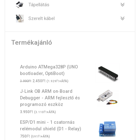
Tápellátás
Szerelt kábel
Termékajánló
Arduino ATMega328P (UNO
bootloader, OptiBoot)
Original
Ft
Current
Ft
2.450
(
Ft
+ÁFA)
3.990
1.929
price
price
J‑Link OB ARM on‑Board
was:
is:
Debugger - ARM fejlesztő és
3.990Ft.
2.450Ft.
programozó eszköz
Ft
3.950
(
Ft
+ÁFA)
3.110
ESP/D1 mini - 1 csatornás
relémodul shield (D1 - Relay)
Ft
750
(
Ft
+ÁFA)
591