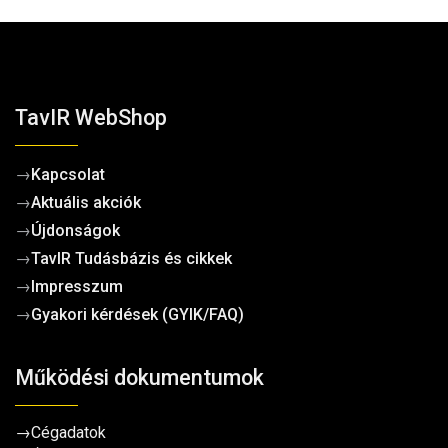
TavIR WebShop
→
Kapcsolat
→
Aktuális akciók
→
Újdonságok
→
TavIR Tudásbázis és cikkek
→
Impresszum
→
Gyakori kérdések (GYIK/FAQ)
Működési dokumentumok
→
Cégadatok