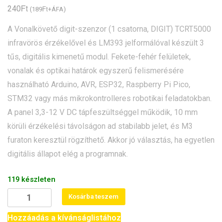
Ft
240
Ft
(
189
+ÁFA)
A Vonalkövető digit-szenzor (1 csatorna, DIGIT) TCRT5000
infravörös érzékelővel és LM393 jelformálóval készült 3
tűs, digitális kimenetű modul. Fekete-fehér felületek,
vonalak és optikai határok egyszerű felismerésére
használható Arduino, AVR, ESP32, Raspberry Pi Pico,
STM32 vagy más mikrokontrolleres robotikai feladatokban.
A panel 3,3-12 V DC tápfeszültséggel működik, 10 mm
körüli érzékelési távolságon ad stabilabb jelet, és M3
furaton keresztül rögzíthető. Akkor jó választás, ha egyetlen
digitális állapot elég a programnak.
119 készleten
Vonalkövető
Kosárba teszem
digit-
szenzor
Hozzáadás a kívánságlistához