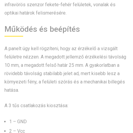
infravörös szenzor fekete-fehér felületek, vonalak és
optikai határok felismerésére.
Működés és beépítés
A panelt úgy kell rögzíteni, hogy az érzékelő a vizsgált
felületre nézzen. A megadott jellemző érzékelési távolság
10 mm, a megadott felső határ 25 mm. A gyakorlatban a
rövidebb távolság stabilabb jelet ad, mert kisebb lesz a
környezeti fény, a felületi szórás és a mechanikai billegés
hatása.
A 3 tűs csatlakozás kiosztása:
1 – GND
2 – Vcc