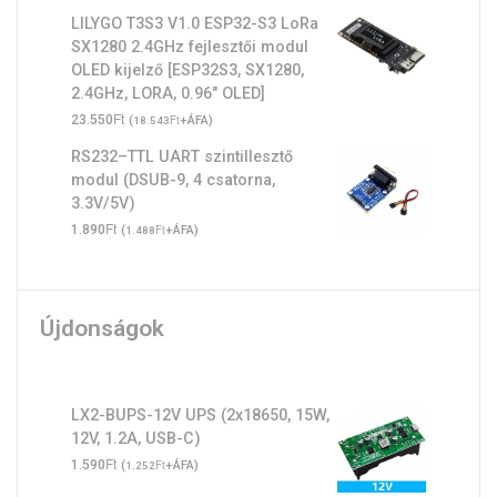
LILYGO T3S3 V1.0 ESP32-S3 LoRa
SX1280 2.4GHz fejlesztői modul
OLED kijelző [ESP32S3, SX1280,
2.4GHz, LORA, 0.96" OLED]
Ft
23.550
(
Ft
+ÁFA)
18.543
RS232–TTL UART szintillesztő
modul (DSUB-9, 4 csatorna,
3.3V/5V)
Ft
1.890
(
Ft
+ÁFA)
1.488
Újdonságok
LX2-BUPS-12V UPS (2x18650, 15W,
12V, 1.2A, USB-C)
Ft
1.590
(
Ft
+ÁFA)
1.252