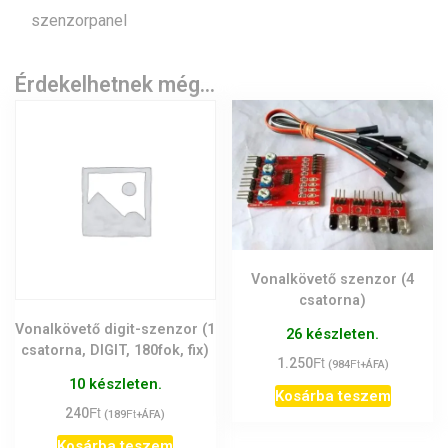
szenzorpanel
Érdekelhetnek még…
Vonalkövető szenzor (4
csatorna)
Vonalkövető digit-szenzor (1
26 készleten.
csatorna, DIGIT, 180fok, fix)
Ft
1.250
Ft
(
984
+ÁFA)
10 készleten.
Kosárba teszem
Ft
240
Ft
(
189
+ÁFA)
Kosárba teszem