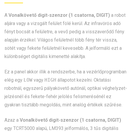
A
Vonalkövető digit-szenzor (1 csatorna, DIGIT)
a robot
aljára vagy a vizsgált felület fölé kerül. Az infravörös adó
fényt bocsát a felületre, a vevő pedig a visszaverődő fény
alapján érzékel. Világos felületnél több fény tér vissza,
sötét vagy fekete felületnél kevesebb. A jelformáló ezt a
különbséget digitális kimenetté alakítja.
Ez a panel akkor illik a rendszerbe, ha a vezérlőprogramban
elég egy
LOW
vagy
HIGH
állapotot kezelni. Oktatási
robotnál, egyszerű pályakövető autónál, optikai véghelyzet-
jelzésnél és fekete-fehér jelölés felismerésénél ez
gyakran tisztább megoldás, mint analóg értékek szűrése.
Azaz a
Vonalkövető digit-szenzor (1 csatorna, DIGIT)
egy TCRT5000 alapú, LM393 jelformálós, 3 tűs digitális