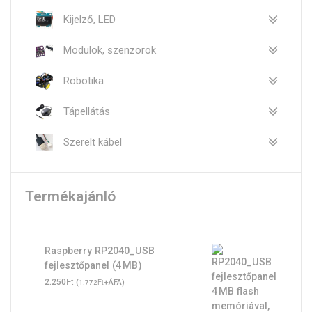
Kijelző, LED
Modulok, szenzorok
Robotika
Tápellátás
Szerelt kábel
Termékajánló
Raspberry RP2040_USB
fejlesztőpanel (4 MB)
Ft
2.250
(
Ft
+ÁFA)
1.772