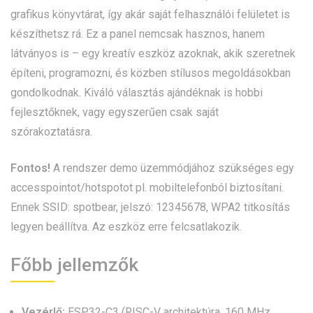
grafikus könyvtárat, így akár saját felhasználói felületet is
készíthetsz rá. Ez a panel nemcsak hasznos, hanem
látványos is – egy kreatív eszköz azoknak, akik szeretnek
építeni, programozni, és közben stílusos megoldásokban
gondolkodnak. Kiváló választás ajándéknak is hobbi
fejlesztőknek, vagy egyszerűen csak saját
szórakoztatásra.
Fontos!
A rendszer demo üzemmódjához szükséges egy
accesspointot/hotspotot pl. mobiltelefonból biztosítani.
Ennek SSID: spotbear, jelszó: 12345678, WPA2 titkosítás
legyen beállítva. Az eszköz erre felcsatlakozik.
Főbb jellemzők
Vezérlő:
ESP32-C3 (RISC-V architektúra, 160 MHz,