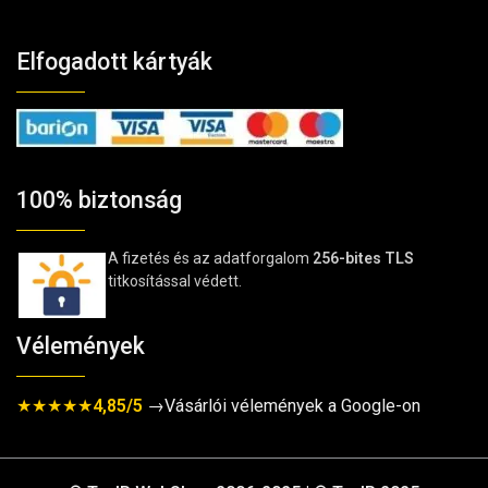
Elfogadott kártyák
100% biztonság
A fizetés és az adatforgalom
256-bites TLS
titkosítással védett.
Vélemények
★★★★★
4,85/5
→Vásárlói vélemények a Google-on