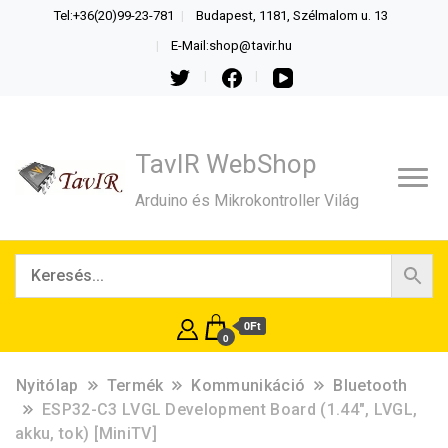
Tel:+36(20)99-23-781
Budapest, 1181, Szélmalom u. 13
E-Mail:shop@tavir.hu
TavIR WebShop
Arduino és Mikrokontroller Világ
0Ft
0
Nyitólap
Termék
Kommunikáció
Bluetooth
ESP32-C3 LVGL Development Board (1.44″, LVGL,
akku, tok) [MiniTV]