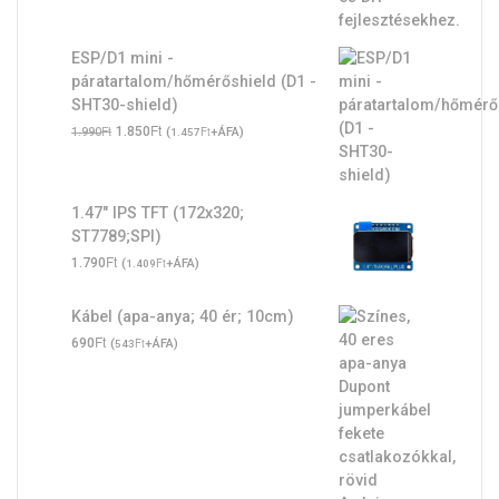
ESP/D1 mini -
páratartalom/hőmérőshield (D1 -
SHT30-shield)
Original
Ft
Current
Ft
1.850
(
Ft
+ÁFA)
1.990
1.457
price
price
was:
is:
1.990Ft.
1.850Ft.
1.47" IPS TFT (172x320;
ST7789;SPI)
Ft
1.790
(
Ft
+ÁFA)
1.409
Kábel (apa-anya; 40 ér; 10cm)
Ft
690
(
Ft
+ÁFA)
543