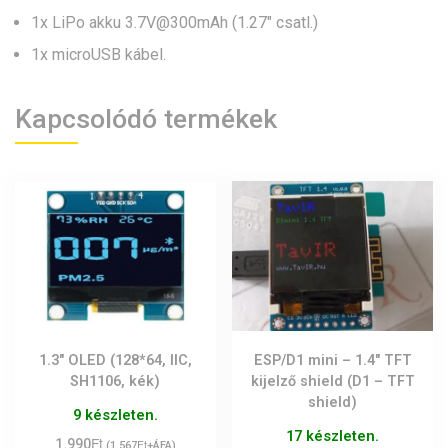
1x LiPo akku 3.7V@300mAh (1.27″ csatl.)
1x microUSB kábel.
Kapcsolódó termékek
1.3″ OLED (128*64, IIC,
ESP/D1 mini – 1.4″ TFT
SH1106, kék)
kijelző shield (D1 – TFT
shield)
9 készleten.
17 készleten.
Ft
1.990
Ft
(
1.567
+ÁFA)