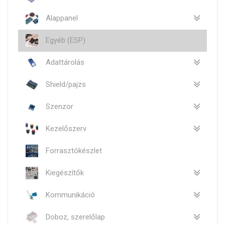
Alappanel
Egyéb (ESP)
Adattárolás
Shield/pajzs
Szenzor
Kezelőszerv
Forrasztókészlet
Kiegészítők
Kommunikáció
Doboz, szerelőlap