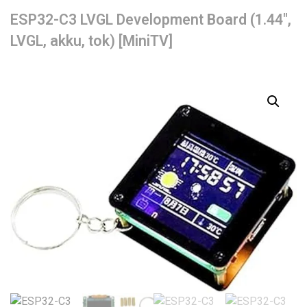
ESP32-C3 LVGL Development Board (1.44″,
LVGL, akku, tok) [MiniTV]