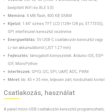
beépített WiFi és BLE 5.0)
Memória:
4 MB flash, 400 KB SRAM
Kijelző:
1.44″ színes TFT LCD (128×128 px; ST7735S),
SPI interfészen keresztül vezérelve
Energiaellátás:
5V USB-C csatlakozón keresztül vagy
Li-ion akkumulátorról (JST 1.27 mm)
Fejlesztés:
támogatott környezetek: Arduino IDE, ESP-
IDF, MicroPython
Interfészek:
GPIO, I2C, SPI, UART, ADC, PWM
Méret:
kb. 45 × 35 mm, teljesen zárt, hordozható kivitel
Csatlakozás, használat
A panel micro-USB csatlakozón keresztül programozható,