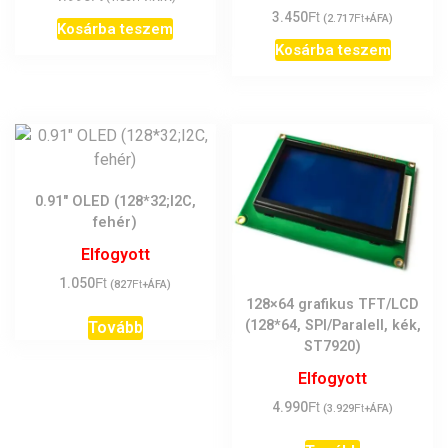
Ft
3.450
Ft
(
2.717
+ÁFA)
Kosárba teszem
Kosárba teszem
0.91″ OLED (128*32;I2C,
fehér)
Elfogyott
Ft
1.050
Ft
(
827
+ÁFA)
128×64 grafikus TFT/LCD
(128*64, SPI/Paralell, kék,
Tovább
ST7920)
Elfogyott
Ft
4.990
Ft
(
3.929
+ÁFA)