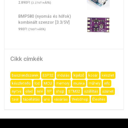
Ft
2.890
(
Ft
+ÁFA)
2.276
BMP580 (nyomás és hőfok)
kombinált szenzor [3.3/5V]
Ft
990
(
Ft
+ÁFA)
780
Cikk címkék
buszrendszerek
ESP32
indulás
kijelző
kosár
készlet
készletinfo
lcd
MCU
memory
munka
műhely
nfc
nyitva
oled
relé
RP
shop
STM32
szállítás
szünet
tavir
tápellátás
uno
vásárlás
WebShop
Élesítés