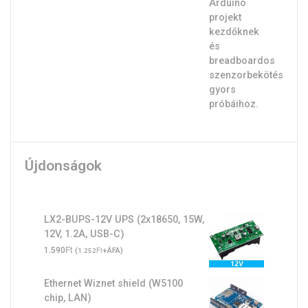
Újdonságok
LX2-BUPS-12V UPS (2x18650, 15W,
12V, 1.2A, USB-C)
Ft
1.590
(
Ft
+ÁFA)
1.252
Ethernet Wiznet shield (W5100
chip, LAN)