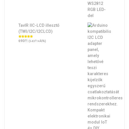
TavIR IIC-LCD illesztő
(TWI/I2C/I2CLCD)
Ft
Értékelés:
690
(
Ft
+ÁFA)
543
5.00
/ 5