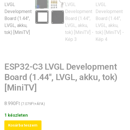
ESP32-C3 LVGL Development
Board (1.44″, LVGL, akku, tok)
[MiniTV]
Ft
8.990
Ft
(
7.079
+ÁFA)
1 készleten
ESP32-
Kosárba teszem