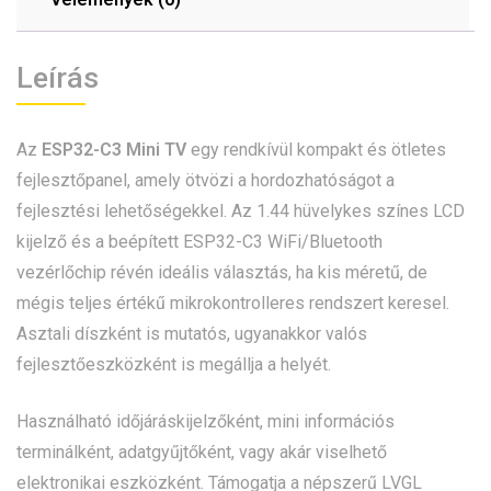
Leírás
Az
ESP32-C3 Mini TV
egy rendkívül kompakt és ötletes
fejlesztőpanel, amely ötvözi a hordozhatóságot a
fejlesztési lehetőségekkel. Az 1.44 hüvelykes színes LCD
kijelző és a beépített ESP32-C3 WiFi/Bluetooth
vezérlőchip révén ideális választás, ha kis méretű, de
mégis teljes értékű mikrokontrolleres rendszert keresel.
Asztali díszként is mutatós, ugyanakkor valós
fejlesztőeszközként is megállja a helyét.
Használható időjáráskijelzőként, mini információs
terminálként, adatgyűjtőként, vagy akár viselhető
elektronikai eszközként. Támogatja a népszerű LVGL