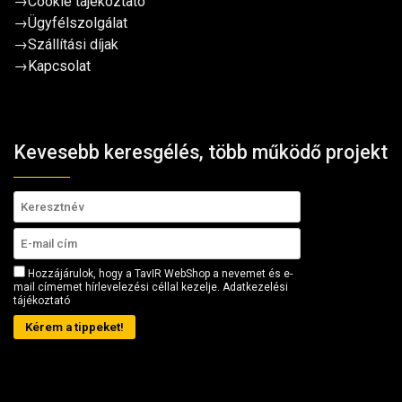
→
Cookie tájékoztató
→
Ügyfélszolgálat
→
Szállítási díjak
→
Kapcsolat
Kevesebb keresgélés, több működő projekt
Hozzájárulok, hogy a TavIR WebShop a nevemet és e-
mail címemet hírlevelezési céllal kezelje.
Adatkezelési
tájékoztató
Kérem a tippeket!