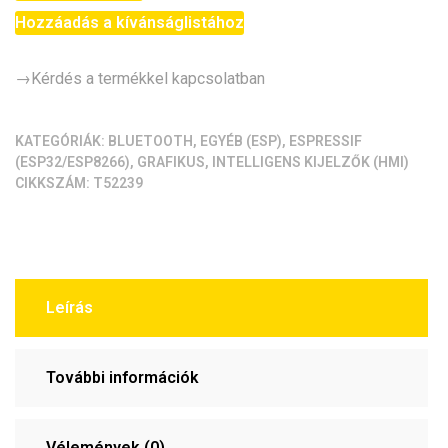
C3
Hozzáadás a kívánságlistához
LVGL
Development
Board
→Kérdés a termékkel kapcsolatban
(1.44",
LVGL,
KATEGÓRIÁK:
BLUETOOTH
,
EGYÉB (ESP)
,
ESPRESSIF
akku,
(ESP32/ESP8266)
,
GRAFIKUS
,
INTELLIGENS KIJELZŐK (HMI)
tok)
CIKKSZÁM:
T52239
[MiniTV]
mennyiség
Leírás
További információk
Vélemények (0)