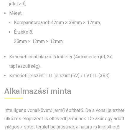
jelet ad],
Méret:
Komparátorpanel: 42mm × 38mm × 12mm,
Érzékelő:
25mm × 12mm × 12mm.
Kimeneti csatlakozó: 6 kábelér (4x kimeneti jel, 2x
tápfeszültség),
Kimeneti jelszint: TTL jelszint (5V) / LVTTL (3V3)
Alkalmazási minta
Intelligens vonalkövető jármű építhető. De a vonal jelezhet
ütközés előjelzést is eltévedt járműnek. De akár egy adott
világos / sötét terület bejárásának a határa is kijelölhető.