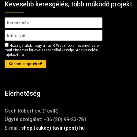
Kevesebb keresgélés, több működő projekt
Hozzájárulok, hogy a TavIR WebShop a nevemet és e-
mail címemet hírlevelezési céllal kezelje.
Adatkezelési
tájékoztató
Kérem a tippeket!
Elérhetőség
Cseh Róbert ev. (TavIR)
Ügyfélszolgálat:
+36 (20) 99-23-781
E-mail:
shop (kukac) tavir (pont) hu