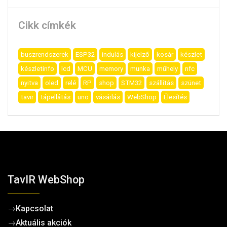
Cikk címkék
buszrendszerek
ESP32
indulás
kijelző
kosár
készlet
készletinfo
lcd
MCU
memory
munka
műhely
nfc
nyitva
oled
relé
RP
shop
STM32
szállítás
szünet
tavir
tápellátás
uno
vásárlás
WebShop
Élesítés
TavIR WebShop
→
Kapcsolat
→
Aktuális akciók