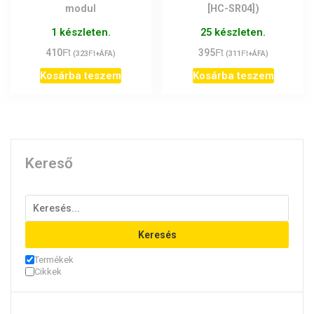
modul
[HC-SR04])
1 készleten.
25 készleten.
Ft
Ft
410
Ft
395
Ft
(
323
+ÁFA)
(
311
+ÁFA)
Kosárba teszem
Kosárba teszem
Kereső
Keresés
Termékek
Cikkek