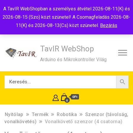
Tel:+36(20)99-23-781
Budapest, 1181, Szélmalom u. 13
A TavIR WebShopban a személyes átvétel 2026-08-11(K) és
E-Mail:shop@tavir.hu
2026-08-15 (Szo) közt szünetel! A Csomagfeladás 2026-08-
11(K) és 2026-08-13(Cs) közt szünetel.
Bezárás
TavIR WebShop
Arduino és Mikrokontroller Világ
0Ft
0
Nyitólap
Termék
Robotika
Szenzor (távolság,
vonalkövetés)
Vonalkövető szenzor (4 csatorna)