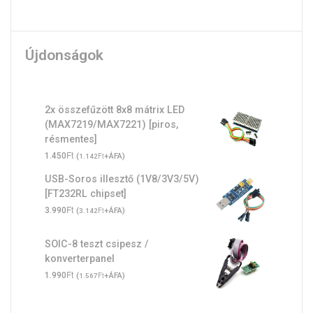
Újdonságok
2x összefűzött 8x8 mátrix LED
(MAX7219/MAX7221) [piros,
résmentes]
Ft
1.450
(
Ft
+ÁFA)
1.142
USB-Soros illesztő (1V8/3V3/5V)
[FT232RL chipset]
Ft
3.990
(
Ft
+ÁFA)
3.142
SOIC-8 teszt csipesz /
konverterpanel
Ft
1.990
(
Ft
+ÁFA)
1.567