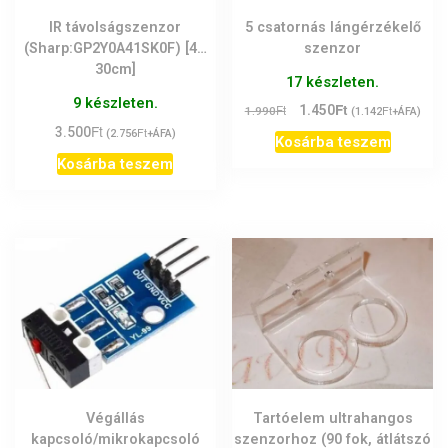
IR távolságszenzor
5 csatornás lángérzékelő
(Sharp:GP2Y0A41SK0F) [4…
szenzor
30cm]
17 készleten.
9 készleten.
Ft
Original
Current
Ft
1.450
Ft
1.990
(
1.142
+ÁFA)
Ft
price
price
3.500
Ft
(
2.756
+ÁFA)
Kosárba teszem
was:
is:
Kosárba teszem
1.990Ft.
1.450Ft.
Végállás
Tartóelem ultrahangos
kapcsoló/mikrokapcsoló
szenzorhoz (90 fok, átlátszó