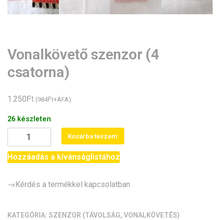
Vonalkövető szenzor (4
csatorna)
Ft
1.250
Ft
(
984
+ÁFA)
26 készleten
Vonalkövető
Kosárba teszem
szenzor
(4
Hozzáadás a kívánságlistához
csatorna)
mennyiség
→Kérdés a termékkel kapcsolatban
KATEGÓRIA:
SZENZOR (TÁVOLSÁG, VONALKÖVETÉS)