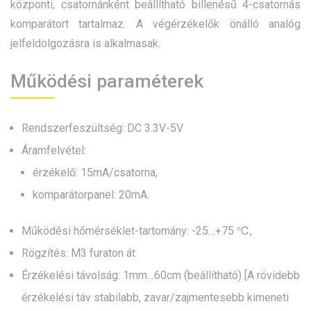
központi, csatornánként beállítható billenésű 4-csatornás
komparátort tartalmaz. A végérzékelők önálló analóg
jelfeldolgozásra is alkalmasak.
Működési paraméterek
Rendszerfeszültség: DC 3.3V-5V
Áramfelvétel:
érzékelő: 15mA/csatorna,
komparátorpanel: 20mA.
Működési hőmérséklet-tartomány: -25…+75 ℃,
Rögzítés: M3 furaton át
Érzékelési távolság: 1mm…60cm (beállítható) [A rövidebb
érzékelési táv stabilabb, zavar/zajmentesebb kimeneti