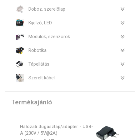
Doboz, szerelőlap
Kijelző, LED
Modulok, szenzorok
Robotika
Tápellátás
Szerelt kábel
Termékajánló
Hálózati dugasztáp/adapter - USB-
A (230V / 5V@2A)