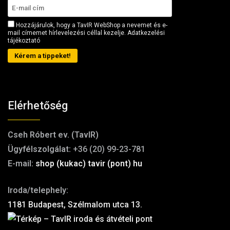
Hozzájárulok, hogy a TavIR WebShop a nevemet és e-
mail címemet hírlevelezési céllal kezelje.
Adatkezelési
tájékoztató
Kérem a tippeket!
Elérhetőség
Cseh Róbert ev. (TavIR)
Ügyfélszolgálat:
+36 (20) 99-23-781
E-mail:
shop (kukac) tavir (pont) hu
Iroda/telephely:
1181 Budapest, Szélmalom utca 13.