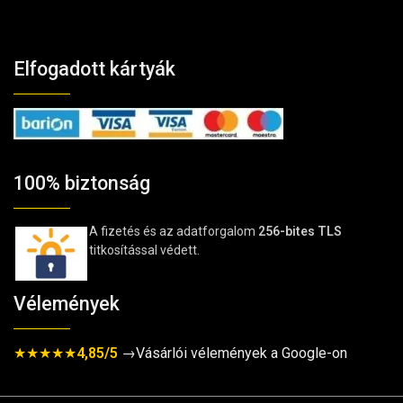
Elfogadott kártyák
100% biztonság
A fizetés és az adatforgalom
256-bites TLS
titkosítással védett.
Vélemények
★★★★★
4,85/5
→Vásárlói vélemények a Google-on