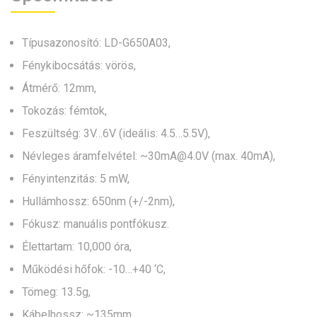
Típusazonosító: LD-G650A03,
Fénykibocsátás: vörös,
Átmérő: 12mm,
Tokozás: fémtok,
Feszültség: 3V…6V (ideális: 4.5…5.5V),
Névleges áramfelvétel: ~30mA@4.0V (max. 40mA),
Fényintenzitás: 5 mW,
Hullámhossz: 650nm (+/-2nm),
Fókusz: manuális pontfókusz.
Élettartam: 10,000 óra,
Működési hőfok: -10…+40 ‘C,
Tömeg: 13.5g,
Kábelhossz: ~135mm.