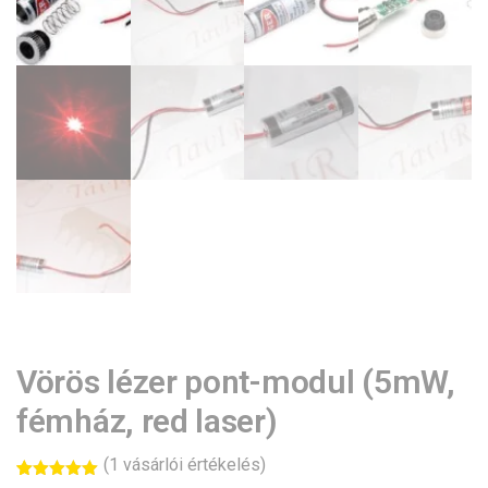
Vörös lézer pont-modul (5mW,
fémház, red laser)
(
1
vásárlói értékelés)