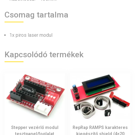
Csomag tartalma
1x piros laser modul
Kapcsolódó termékek
Stepper vezérlő modul
RepRap RAMPS karakteres
tesztpanel/foglalat
kiegészítő shield (4×20