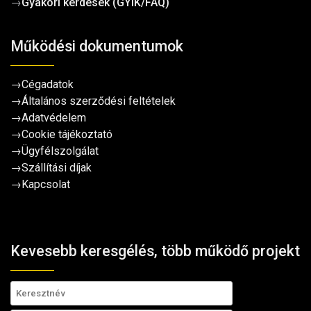
→
Gyakori kérdések (GYIK/FAQ)
Működési dokumentumok
→
Cégadatok
→
Általános szerződési feltételek
→
Adatvédelem
→
Cookie tájékoztató
→
Ügyfélszolgálat
→
Szállítási díjak
→
Kapcsolat
Kevesebb keresgélés, több működő projekt