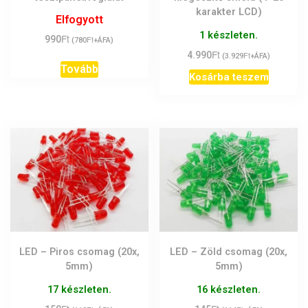
karakter LCD)
Elfogyott
1 készleten.
Ft
990
Ft
(
780
+ÁFA)
Ft
4.990
Ft
(
3.929
+ÁFA)
Tovább
Kosárba teszem
LED – Piros csomag (20x,
LED – Zöld csomag (20x,
5mm)
5mm)
17 készleten.
16 készleten.