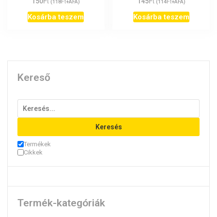
Ft
Ft
150
Ft
145
Ft
(
118
+ÁFA)
(
114
+ÁFA)
Kosárba teszem
Kosárba teszem
Kereső
Keresés
Termékek
Cikkek
Termék-kategóriák