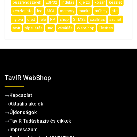
buszrendszerek
ESP32
indulás
kijelző
kosár
készlet
készletinfo
lcd
MCU
memory
munka
műhely
nfc
nyitva
oled
relé
RP
shop
STM32
szállítás
szünet
tavir
tápellátás
uno
vásárlás
WebShop
Élesítés
TavIR WebShop
→
Kapcsolat
→
Aktuális akciók
→
Újdonságok
→
TavIR Tudásbázis és cikkek
→
Impresszum