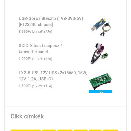
USB-Soros illesztő (1V8/3V3/5V)
[FT232RL chipset]
Ft
3.990
(
Ft
+ÁFA)
3.142
SOIC-8 teszt csipesz /
konverterpanel
Ft
1.990
(
Ft
+ÁFA)
1.567
LX2-BUPS-12V UPS (2x18650, 15W,
12V, 1.2A, USB-C)
Ft
1.590
(
Ft
+ÁFA)
1.252
Cikk címkék