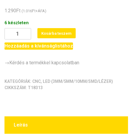
Értékelés
1
5.00
az 5-
Ft
ből,
1.290
Ft
(
1.016
+ÁFA)
értékelés
alapján
6 készleten
Vörös
Kosárba teszem
lézer
pont-
Hozzáadás a kívánságlistához
modul
(5mW,
→Kérdés a termékkel kapcsolatban
fémház,
red
laser)
KATEGÓRIÁK:
CNC
,
LED (3MM/5MM/10MM/SMD/LÉZER)
CIKKSZÁM:
T18313
mennyiség
Leírás