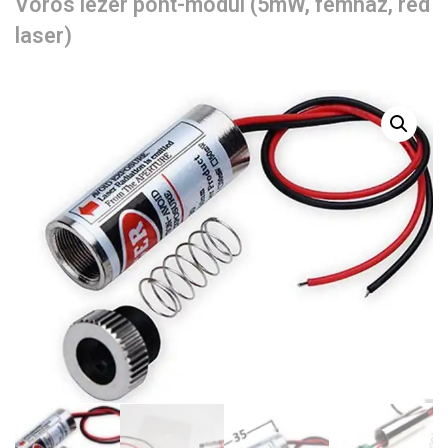
Vörös lézer pont-modul (5mW, fémház, red
laser)