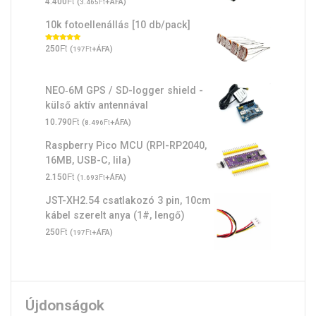
Ft
4.400
(
Ft
+ÁFA)
3.465
10k fotoellenállás [10 db/pack]
Ft
Értékelés:
250
(
Ft
+ÁFA)
197
5.00
/ 5
NEO‑6M GPS / SD-logger shield -
külső aktív antennával
Ft
10.790
(
Ft
+ÁFA)
8.496
Raspberry Pico MCU (RPI-RP2040,
16MB, USB-C, lila)
Ft
2.150
(
Ft
+ÁFA)
1.693
JST-XH2.54 csatlakozó 3 pin, 10cm
kábel szerelt anya (1#, lengő)
Ft
250
(
Ft
+ÁFA)
197
Újdonságok