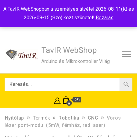
Tel:+36(20)99-23-781
Budapest, 1181, Szélmalom u. 13
A TavIR WebShopban a személyes átvétel 2026-08-11(K) és
E-Mail:shop@tavir.hu
2026-08-15 (Szo) közt szünetel!
Bezárás
TavIR WebShop
Arduino és Mikrokontroller Világ
0Ft
0
Nyitólap
Termék
Robotika
CNC
Vörös
lézer pont-modul (5mW, fémház, red laser)