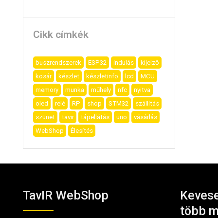
Cikk címkék
buszrendszerek
ESP32
indulás
kijelző
kosár
készlet
készletinfo
lcd
MCU
memory
munka
műhely
nfc
nyitva
oled
relé
RP
shop
STM32
szállítás
szünet
tavir
tápellátás
uno
vásárlás
WebShop
Élesítés
TavIR WebShop
Kevese
több m