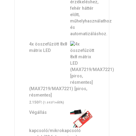
4x összefűzött 8x8
mátrix LED
(MAX7219/MAX7221) [piros,
résmentes]
Ft
2.150
(
Ft
+ÁFA)
1.693
Végállás
kapcsoló/mikrokapcsoló