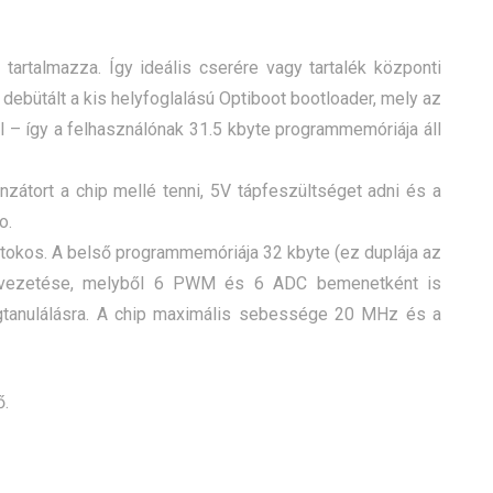
artalmazza. Így ideális cserére vagy tartalék központi
debütált a kis helyfoglalású Optiboot bootloader, mely az
l – így a felhasználónak 31.5 kbyte programmemóriája áll
átort a chip mellé tenni, 5V tápfeszültséget adni és a
o.
tokos. A belső programmemóriája 32 kbyte (ez duplája az
ivezetése, melyből 6 PWM és 6 ADC bemenetként is
tanulálásra. A chip maximális sebessége 20 MHz és a
ő.