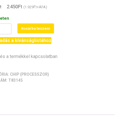
t
Ft
Original
Current
2.450
Ft
(
1.929
+ÁFA)
price
price
leten
was:
is:
o
Kosárba teszem
3.990Ft.
2.450Ft.
a328P
adás a kívánságlistához
der,
ot)
s a termékkel kapcsolatban
iség
ÓRIA:
CHIP (PROCESSZOR)
ZÁM:
T83145