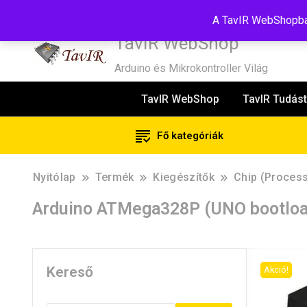
Tel:+36(20)99-23-781
Budapest, 1181, Szélmalom u. 13
E-Mail
A TavIR WebShopban
TavIR WebShop
Arduino és Mikrokontroller Világ
TavIR WebShop
TavIR Tudást
Fő kategóriák
Nyitólap
Termék
Kiegészítők
Chip (Proces
Arduino ATMega328P (UNO bootload
Kereső
Akció!