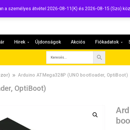
:shop@tavir.hu
 a személyes átvétel 2026-08-11(K) és 2026-08-15 (Szo) köz
ár
Hirek
Újdonságok
Akciós
Fiókadatok
szor)
Arduino ATMega328P (UNO bootloader, OptiBoot)
er, OptiBoot)
Ard
boo