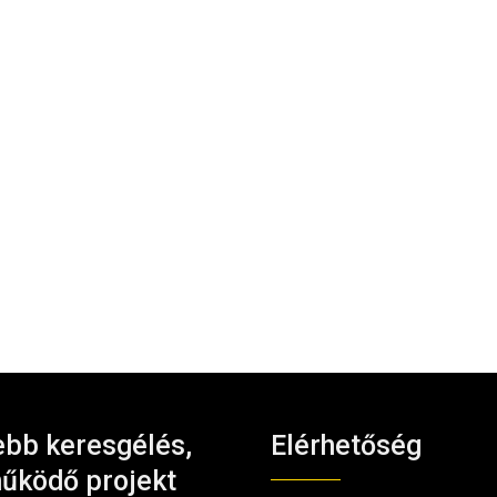
bb keresgélés,
Elérhetőség
űködő projekt