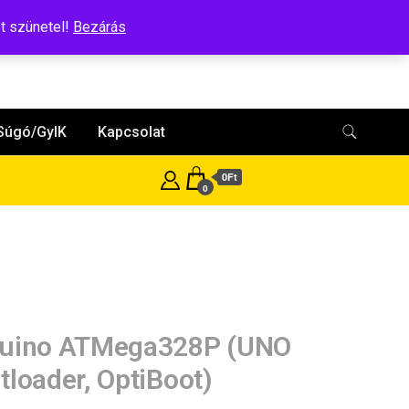
t szünetel!
Bezárás
Súgó/GyIK
Kapcsolat
0Ft
0
uino ATMega328P (UNO
tloader, OptiBoot)