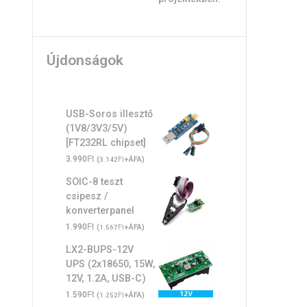
Újdonságok
USB-Soros illesztő
(1V8/3V3/5V)
[FT232RL chipset]
Ft
3.990
(
Ft
+ÁFA)
3.142
SOIC-8 teszt
csipesz /
konverterpanel
Ft
1.990
(
Ft
+ÁFA)
1.567
LX2-BUPS-12V
UPS (2x18650, 15W,
12V, 1.2A, USB-C)
Ft
1.590
(
Ft
+ÁFA)
1.252