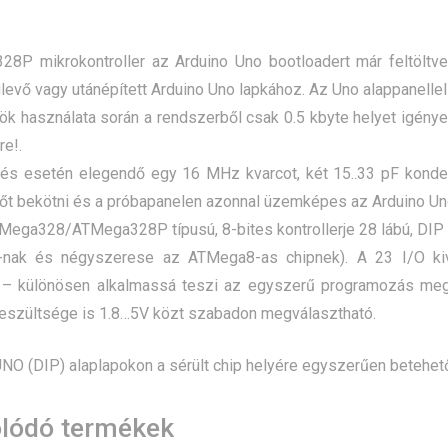
8P mikrokontroller az Arduino Uno bootloadert már feltöltve t
evő vagy utánépített Arduino Uno lapkához. Az Uno alappanellel 
k használata során a rendszerből csak 0.5 kbyte helyet igénye
e!.
tés esetén elegendő egy 16 MHz kvarcot, két 15..33 pF kondenz
tőt bekötni és a próbapanelen azonnal üzemképes az Arduino Un
Mega328/ATMega328P típusú, 8-bites kontrollerje 28 lábú, DIP 
nak és négyszerese az ATMega8-as chipnek). A 23 I/O k
 – különösen alkalmassá teszi az egyszerű programozás meg
eszültsége is 1.8…5V közt szabadon megválasztható.
NO (DIP) alaplapokon a sérült chip helyére egyszerűen betehet
lódó termékek