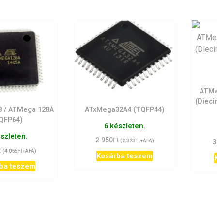
ATMe
(Dieci
 / ATMega 128A
ATxMega32A4 (TQFP44)
QFP64)
6 készleten.
észleten.
Ft
2.950
Ft
(
2.323
+ÁFA)
3
t
Ft
(
4.055
+ÁFA)
Kosárba teszem
ba teszem