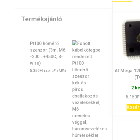
Termékajánló
Pt100 hőmérő
szenzor (3m, M6,
-200...+450C, 3-
wire)
Ft
ATMega 128
5.350
(
Ft
+ÁFA)
4.213
(T
2 k
F
5.150
Kosár