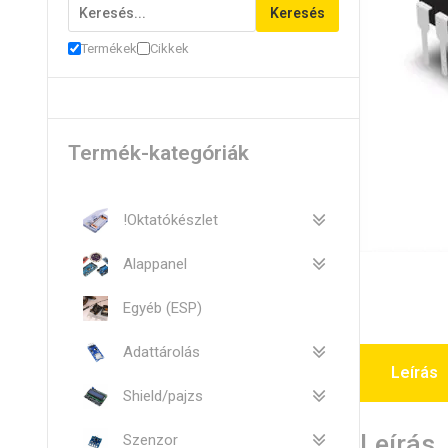
Keresés
Termékek
Cikkek
Termék-kategóriák
!Oktatókészlet
Alappanel
Egyéb (ESP)
Adattárolás
Leírás
Shield/pajzs
Leírás
Szenzor