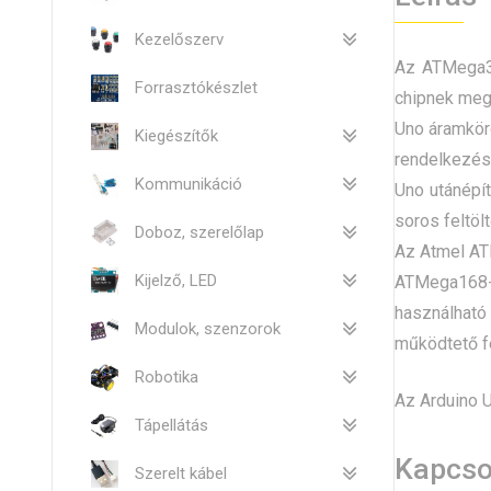
Kezelőszerv
Az ATMega32
Forrasztókészlet
chipnek megl
Uno áramkörö
Kiegészítők
rendelkezésr
Kommunikáció
Uno utánépí
soros feltöl
Doboz, szerelőlap
Az Atmel AT
Kijelző, LED
ATMega168-
használható
Modulok, szenzorok
működtető f
Robotika
Az Arduino U
Tápellátás
Kapcso
Szerelt kábel