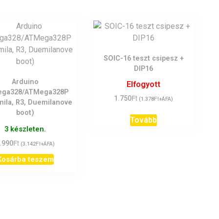
SOIC-16 teszt csipesz +
DIP16
Arduino
Elfogyott
ga328/ATMega328P
Ft
1.750
Ft
(
1.378
+ÁFA)
mila, R3, Duemilanove
boot)
Tovább
3 készleten.
Ft
.990
Ft
(
3.142
+ÁFA)
Kosárba teszem