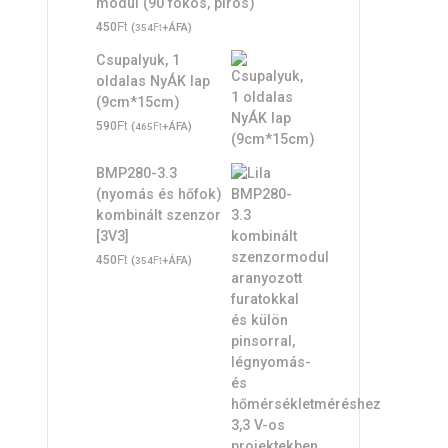
modul (90 fokos, piros)
Ft
450
(
Ft
+ÁFA)
354
Csupalyuk, 1
oldalas NyÁK lap
(9cm*15cm)
Ft
590
(
Ft
+ÁFA)
465
BMP280-3.3
(nyomás és hőfok)
kombinált szenzor
[3V3]
Ft
450
(
Ft
+ÁFA)
354