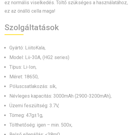
ez normális viselkedés. Töltő szükséges a használatához,
ez az önálló cella maga!
Szolgáltatások
Gyártó: LiiitoKala,
Model: Lii-30A, (HG2 series)
Típus: Li-Ion,
Méret: 18650,
Póluscsatlakozás: sík,
Névleges kapacitás: 3000mAh (2900-3200mAh),
Üzemi feszültség: 3.7V,
Tömeg: 47g±1g,
Tölthetőség: igen – min. 500x,
Belső ellenállás: ≤38mΩ,