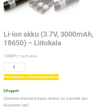
Li-ion akku (3.7V, 3000mAh,
18650) – Liitokala
Ft
1.990
Ft
(
1.567
+ÁFA)
Li-
ion
akku
Hozzáadás a kívánságlistához
(3.7V,
3000mAh,
Elfogyott
18650)
Szeretne értesítést kapni, amikor ez a termék újra
-
készleten van?
Liitokala