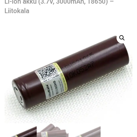
Li-ion akku (3.7V, 3000mAh, 18650) –
Liitokala