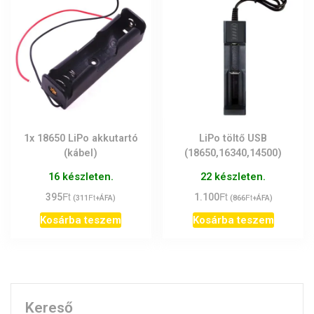
1x 18650 LiPo akkutartó
LiPo töltő USB
(kábel)
(18650,16340,14500)
16 készleten.
22 készleten.
Ft
Ft
395
Ft
1.100
Ft
(
311
+ÁFA)
(
866
+ÁFA)
Kosárba teszem
Kosárba teszem
Kereső