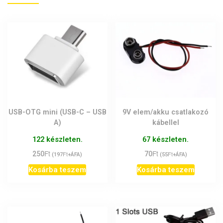
USB-OTG mini (USB-C – USB
9V elem/akku csatlakozó
A)
kábellel
122 készleten.
67 készleten.
Ft
Ft
250
Ft
70
Ft
(
197
+ÁFA)
(
55
+ÁFA)
Kosárba teszem
Kosárba teszem