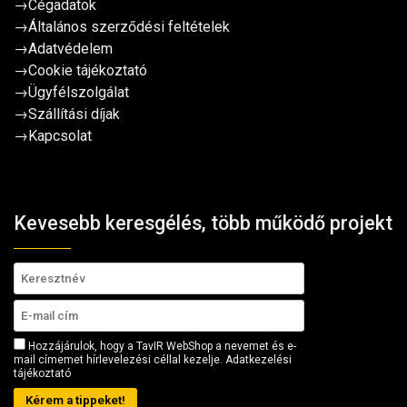
→
Cégadatok
→
Általános szerződési feltételek
→
Adatvédelem
→
Cookie tájékoztató
→
Ügyfélszolgálat
→
Szállítási díjak
→
Kapcsolat
Kevesebb keresgélés, több működő projekt
Hozzájárulok, hogy a TavIR WebShop a nevemet és e-
mail címemet hírlevelezési céllal kezelje.
Adatkezelési
tájékoztató
Kérem a tippeket!