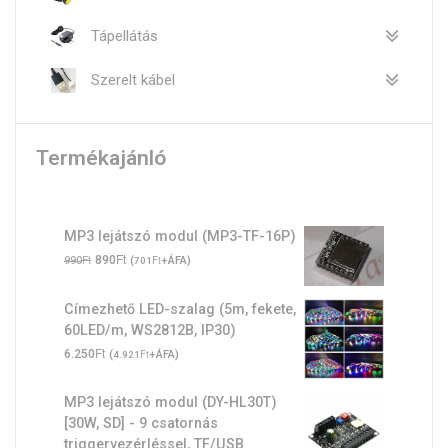
Tápellátás
Szerelt kábel
Termékajánló
MP3 lejátszó modul (MP3-TF-16P)
Original
Ft
Current
Ft
890
(
Ft
+ÁFA)
990
701
price
price
was:
is:
Címezhető LED-szalag (5m, fekete,
990Ft.
890Ft.
60LED/m, WS2812B, IP30)
Ft
6.250
(
Ft
+ÁFA)
4.921
MP3 lejátszó modul (DY-HL30T)
[30W, SD] - 9 csatornás
triggervezérléssel, TF/USB