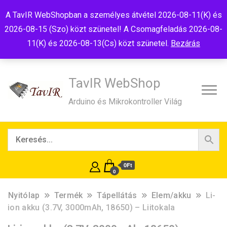
Tel:+36(20)99-23-781
Budapest, 1181, Szélmalom u. 13
A TavIR WebShopban a személyes átvétel 2026-08-11(K) és
E-Mail:shop@tavir.hu
2026-08-15 (Szo) közt szünetel! A Csomagfeladás 2026-08-
11(K) és 2026-08-13(Cs) közt szünetel.
Bezárás
TavIR WebShop
Arduino és Mikrokontroller Világ
0Ft
0
Nyitólap
Termék
Tápellátás
Elem/akku
Li-
ion akku (3.7V, 3000mAh, 18650) – Liitokala