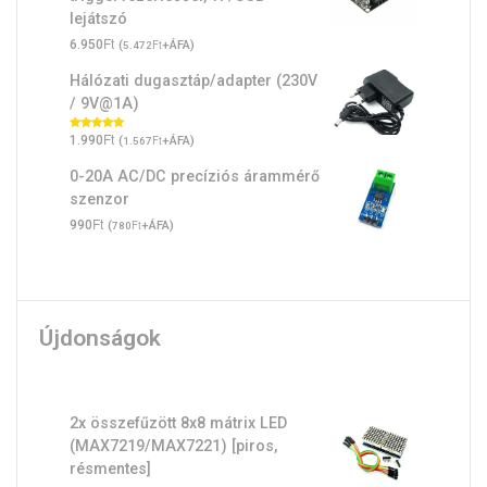
lejátszó
Ft
6.950
(
Ft
+ÁFA)
5.472
Hálózati dugasztáp/adapter (230V
/ 9V@1A)
Ft
Értékelés:
1.990
(
Ft
+ÁFA)
1.567
5.00
/ 5
0-20A AC/DC precíziós árammérő
szenzor
Ft
990
(
Ft
+ÁFA)
780
Újdonságok
2x összefűzött 8x8 mátrix LED
(MAX7219/MAX7221) [piros,
résmentes]