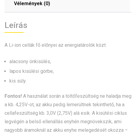
Vélemények (0)
Leírás
A Li-ion cellák fő előnyei az energiatárolók közt:
alacsony önkisülés,
lapos kisülési görbe,
kis súly.
Fontos!
A használat során a töltőfeszültség ne haladja meg
a kb. 4,25V-ot, az akku pedig lemerültnek tekinthető, ha a
cellafeszültség kb. 3,0V (2,75V) alá esik. A kisütési ciklus
legvégén a belső ellenállás enyhén megnövekszik, ami
nagyobb áramoknál az akku enyhe melegedését okozza –