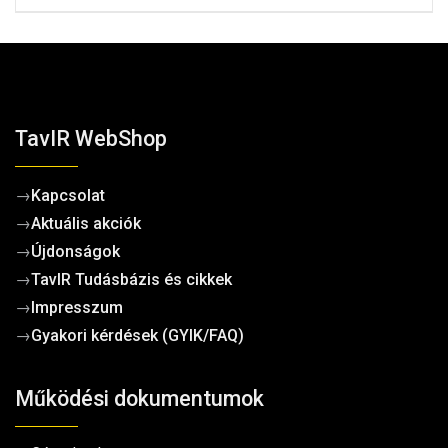
TavIR WebShop
→
Kapcsolat
→
Aktuális akciók
→
Újdonságok
→
TavIR Tudásbázis és cikkek
→
Impresszum
→
Gyakori kérdések (GYIK/FAQ)
Működési dokumentumok