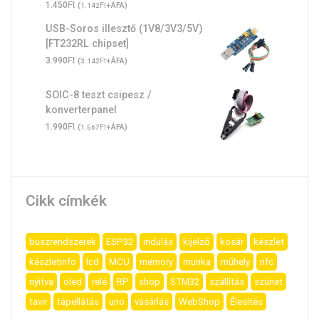
Ft
1.450
(
Ft
+ÁFA)
1.142
USB-Soros illesztő (1V8/3V3/5V)
[FT232RL chipset]
Ft
3.990
(
Ft
+ÁFA)
3.142
SOIC-8 teszt csipesz /
konverterpanel
Ft
1.990
(
Ft
+ÁFA)
1.567
Cikk címkék
buszrendszerek
ESP32
indulás
kijelző
kosár
készlet
készletinfo
lcd
MCU
memory
munka
műhely
nfc
nyitva
oled
relé
RP
shop
STM32
szállítás
szünet
tavir
tápellátás
uno
vásárlás
WebShop
Élesítés