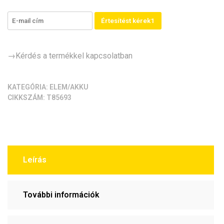
mennyiség
Értesítést kérek1
→Kérdés a termékkel kapcsolatban
KATEGÓRIA:
ELEM/AKKU
CIKKSZÁM:
T85693
Leírás
További információk