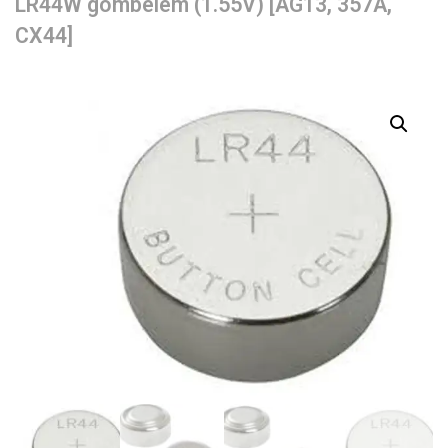
LR44W gombelem (1.55V) [AG13, 357A,
CX44]