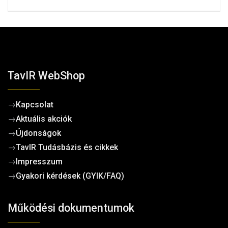
TavIR WebShop
→
Kapcsolat
→
Aktuális akciók
→
Újdonságok
→
TavIR Tudásbázis és cikkek
→
Impresszum
→
Gyakori kérdések (GYIK/FAQ)
Működési dokumentumok