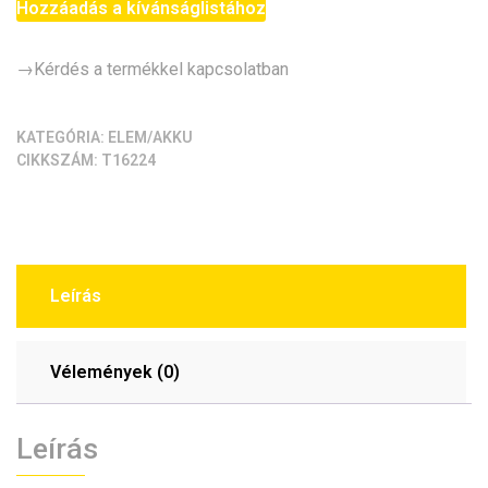
(1.55V)
Hozzáadás a kívánságlistához
[AG13,
357A,
→Kérdés a termékkel kapcsolatban
CX44]
mennyiség
KATEGÓRIA:
ELEM/AKKU
CIKKSZÁM:
T16224
Leírás
Vélemények (0)
Leírás