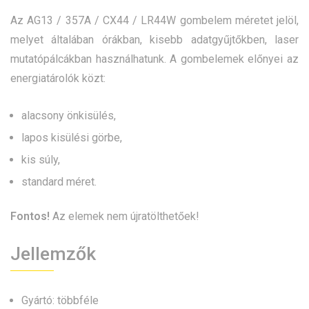
Az AG13 / 357A / CX44 / LR44W gombelem méretet jelöl,
melyet általában órákban, kisebb adatgyűjtőkben, laser
mutatópálcákban használhatunk. A gombelemek előnyei az
energiatárolók közt:
alacsony önkisülés,
lapos kisülési görbe,
kis súly,
standard méret.
Fontos!
Az elemek nem újratölthetőek!
Jellemzők
Gyártó: többféle