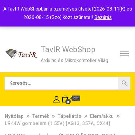
Tel:+36(20)99-23-781
Budapest, 1181, Szélmalom u. 13
A TavIR WebShopban a személyes átvétel 2026-08-11(K) és
E-Mail:shop@tavir.hu
2026-08-15 (Szo) közt szünetel!
Bezárás
TavIR WebShop
Arduino és Mikrokontroller Világ
0Ft
0
Nyitólap
Termék
Tápellátás
Elem/akku
LR44W gombelem (1.55V) [AG13, 357A, CX44]