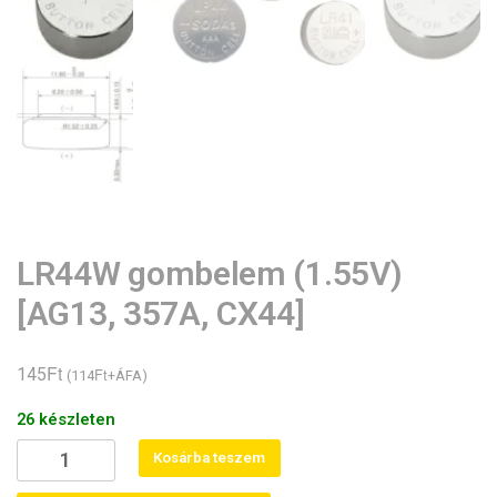
LR44W gombelem (1.55V)
[AG13, 357A, CX44]
Ft
145
Ft
(
114
+ÁFA)
26 készleten
LR44W
Kosárba teszem
gombelem