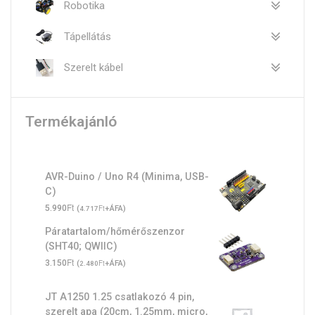
Robotika
Tápellátás
Szerelt kábel
Termékajánló
AVR-Duino / Uno R4 (Minima, USB-
C)
Ft
5.990
(
Ft
+ÁFA)
4.717
Páratartalom/hőmérőszenzor
(SHT40; QWIIC)
Ft
3.150
(
Ft
+ÁFA)
2.480
JT A1250 1.25 csatlakozó 4 pin,
szerelt apa (20cm, 1.25mm, micro,