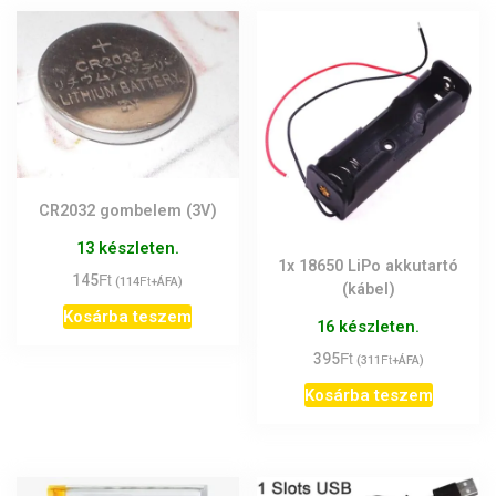
CR2032 gombelem (3V)
13 készleten.
1x 18650 LiPo akkutartó
Ft
145
Ft
(
114
+ÁFA)
(kábel)
Kosárba teszem
16 készleten.
Ft
395
Ft
(
311
+ÁFA)
Kosárba teszem