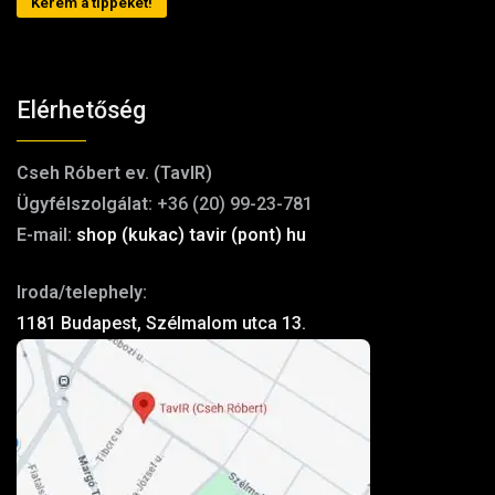
Kérem a tippeket!
Elérhetőség
Cseh Róbert ev. (TavIR)
Ügyfélszolgálat:
+36 (20) 99-23-781
E-mail:
shop (kukac) tavir (pont) hu
Iroda/telephely:
1181 Budapest, Szélmalom utca 13.