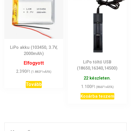
LiPo akku (103450, 3.7V,
2000mAh)
LiPo töltő USB
Elfogyott
(18650,16340,14500)
Ft
2.390
Ft
(
1.882
+ÁFA)
22 készleten.
Tovább
Ft
1.100
Ft
(
866
+ÁFA)
Kosárba teszem