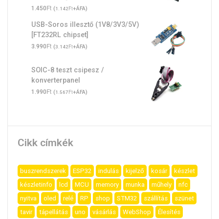
Ft
1.450
(
Ft
+ÁFA)
1.142
USB-Soros illesztő (1V8/3V3/5V)
[FT232RL chipset]
Ft
3.990
(
Ft
+ÁFA)
3.142
SOIC-8 teszt csipesz /
konverterpanel
Ft
1.990
(
Ft
+ÁFA)
1.567
Cikk címkék
buszrendszerek
ESP32
indulás
kijelző
kosár
készlet
készletinfo
lcd
MCU
memory
munka
műhely
nfc
nyitva
oled
relé
RP
shop
STM32
szállítás
szünet
tavir
tápellátás
uno
vásárlás
WebShop
Élesítés