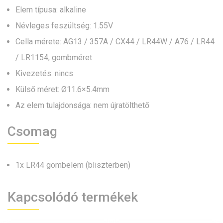
Elem típusa: alkaline
Névleges feszültség: 1.55V
Cella mérete: AG13 / 357A / CX44 / LR44W / A76 / LR44
/ LR1154, gombméret
Kivezetés: nincs
Külső méret: Ø11.6×5.4mm
Az elem tulajdonsága: nem újratölthető
Csomag
1x LR44 gombelem (bliszterben)
Kapcsolódó termékek