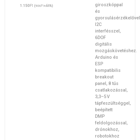
Ft
1.150
(
Ft
+ÁFA)
906