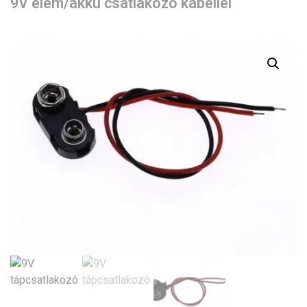
9V elem/akku csatlakozó kábellel