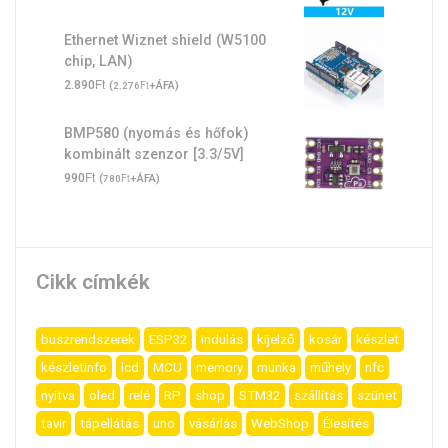
Ethernet Wiznet shield (W5100
chip, LAN)
Ft
2.890
(
Ft
+ÁFA)
2.276
BMP580 (nyomás és hőfok)
kombinált szenzor [3.3/5V]
Ft
990
(
Ft
+ÁFA)
780
Cikk címkék
buszrendszerek
ESP32
indulás
kijelző
kosár
készlet
készletinfo
lcd
MCU
memory
munka
műhely
nfc
nyitva
oled
relé
RP
shop
STM32
szállítás
szünet
tavir
tápellátás
uno
vásárlás
WebShop
Élesítés