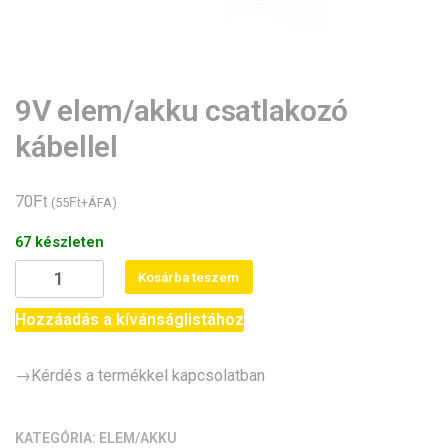
9V elem/akku csatlakozó
kábellel
Ft
70
Ft
(
55
+ÁFA)
67 készleten
9V
Kosárba teszem
elem/akku
csatlakozó
Hozzáadás a kívánságlistához
kábellel
mennyiség
→Kérdés a termékkel kapcsolatban
KATEGÓRIA:
ELEM/AKKU