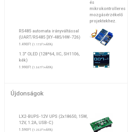
RS485 automata irányváltással
(UART/RS485 [XY-485/HW-726)
Ft
1.490
(
Ft
+ÁFA)
1.173
1.3" OLED (128*64, IIC, SH1106,
kék)
Ft
1.990
(
Ft
+ÁFA)
1.567
Újdonságok
LX2-BUPS-12V UPS (2x18650, 15W,
12V, 1.2A, USB-C)
Ft
1.590
(
Ft
+ÁFA)
1.252