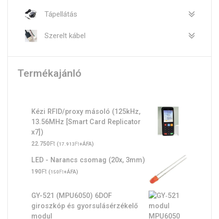
Tápellátás
Szerelt kábel
Termékajánló
Kézi RFID/proxy másoló (125kHz,
13.56MHz [Smart Card Replicator
x7])
Ft
22.750
(
Ft
+ÁFA)
17.913
LED - Narancs csomag (20x, 3mm)
Ft
190
(
Ft
+ÁFA)
150
GY-521 (MPU6050) 6DOF
giroszkóp és gyorsulásérzékelő
modul