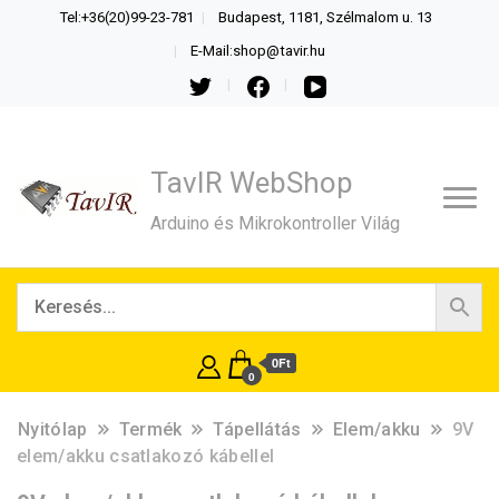
Tel:+36(20)99-23-781
Budapest, 1181, Szélmalom u. 13
E-Mail:shop@tavir.hu
TavIR WebShop
Arduino és Mikrokontroller Világ
0Ft
0
Nyitólap
Termék
Tápellátás
Elem/akku
9V
elem/akku csatlakozó kábellel