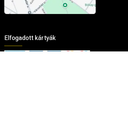
Elfogadott kártyák
Kosárba tesze
100% biztonság
A fizetés és az adatforgalom
256-bites TLS
titkosítással védett.
Vélemények