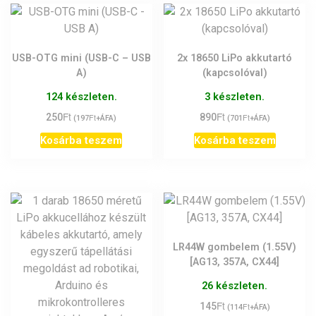
USB-OTG mini (USB-C – USB
2x 18650 LiPo akkutartó
A)
(kapcsolóval)
124 készleten.
3 készleten.
Ft
Ft
250
Ft
890
Ft
(
197
+ÁFA)
(
701
+ÁFA)
Kosárba teszem
Kosárba teszem
LR44W gombelem (1.55V)
[AG13, 357A, CX44]
26 készleten.
Ft
145
Ft
(
114
+ÁFA)