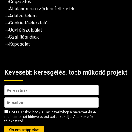
→
Cégadatok
→
Általános szerződési feltételek
→
Adatvédelem
→
Cookie tájékoztató
→
Ügyfélszolgálat
→
Szállítási díjak
→
Kapcsolat
Kevesebb keresgélés, több működő projekt
Hozzájárulok, hogy a TavIR WebShop a nevemet és e-
mail címemet hírlevelezési céllal kezelje.
Adatkezelési
tájékoztató
Kérem a tippeket!