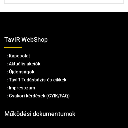
TavIR WebShop
→
Kapcsolat
→
Aktuális akciók
→
Újdonságok
→
TavIR Tudásbázis és cikkek
→
Impresszum
→
Gyakori kérdések (GYIK/FAQ)
Működési dokumentumok