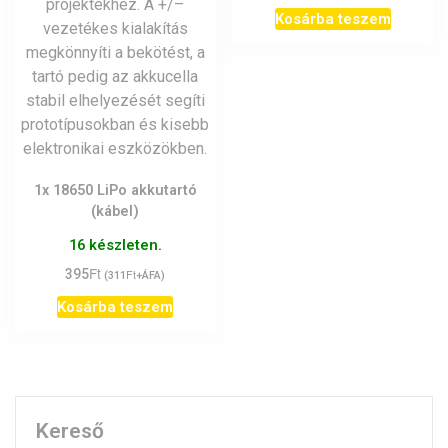
Kosárba teszem
1x 18650 LiPo akkutartó
(kábel)
16 készleten.
Ft
395
Ft
(
311
+ÁFA)
Kosárba teszem
Kereső