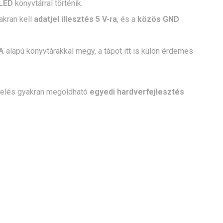
LED
könyvtárral történik.
akran kell
adatjel illesztés 5 V-ra
, és a
közös GND
A
alapú könyvtárakkal megy, a tápot itt is külön érdemes
emelés gyakran megoldható
egyedi hardverfejlesztés