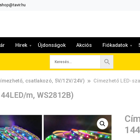
:shop@tavir.hu
ár
Hirek
Újdonságok
Akciós
Fiókadatok
címezhető, csatlakozó, 5V/12V/24V)
Címezhető LED-sza
 144LED/m, WS2812B)
Cím
144