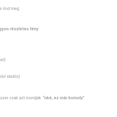
e írod meg.
gyon részletes fény
:
el)
ül ideális)
yszer csak azt mondják:
“oké, ez már komoly”
.