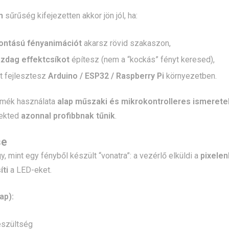
m
sűrűség kifejezetten akkor jön jól, ha:
ontású fényanimációt
akarsz rövid szakaszon,
zdag effektcsíkot
építesz (nem a “kockás” fényt keresed),
t fejlesztesz
Arduino / ESP32 / Raspberry Pi
környezetben.
ermék használata
alap műszaki és mikrokontrolleres ismerete
jekted
azonnal profibbnak tűnik
.
se
y, mint egy fényből készült “vonatra”: a vezérlő elküldi a
pixelen
íti
a LED-eket.
ap):
eszültség