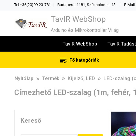
Tel:+36(20)99-23-781
Budapest, 1181, Szélmalom u. 13
E-Mail
TavIR WebShop
Arduino és Mikrokontroller Világ
TavIR WebShop
TavIR Tudást
Fő kategóriák
Nyitólap
Termék
Kijelző, LED
LED-szalag (
Címezhető LED-szalag (1m, fehér,
Kereső