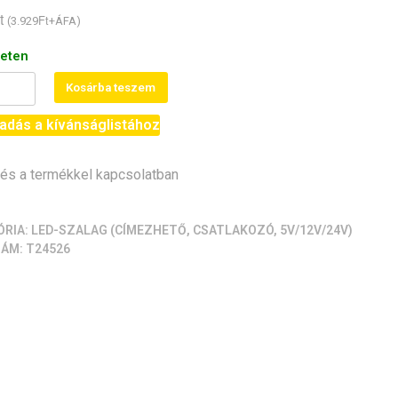
t
Ft
(
3.929
+ÁFA)
leten
hető
Kosárba teszem
adás a kívánságlistához
s a termékkel kapcsolatban
D/m,
2B)
iség
ÓRIA:
LED-SZALAG (CÍMEZHETŐ, CSATLAKOZÓ, 5V/12V/24V)
ZÁM:
T24526