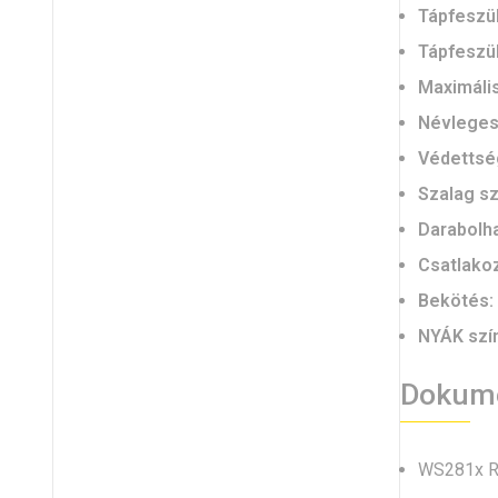
Tápfeszü
Tápfeszü
Maximális
Névleges
Védettsé
Szalag s
Darabolh
Csatlako
Bekötés:
NYÁK szí
Dokume
WS281x RG