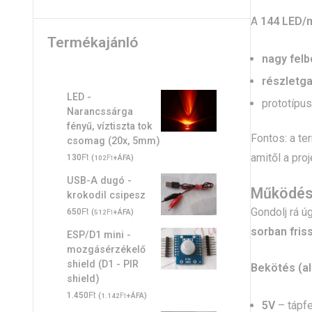
A
144 LED/
Termékajánló
nagy felb
részletga
LED -
prototípus
Narancssárga
fényű, víztiszta tok
Fontos: a t
csomag (20x, 5mm)
Ft
amitől a pro
130
(
Ft
+ÁFA)
102
USB-A dugó -
Működé
krokodil csipesz
Ft
Gondolj rá úg
650
(
Ft
+ÁFA)
512
sorban friss
ESP/D1 mini -
mozgásérzékelő
shield (D1 - PIR
Bekötés (al
shield)
Ft
1.450
(
Ft
+ÁFA)
1.142
5V
– tápf