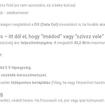
ös föld (ez nem opcionális, ez a béke kulcsa)
n)
– adatbemenet
zalagon megtalálod a
DO (Data Out)
kivezetést is, ha tovább ak
s – itt dől el, hogy “imádod” vagy “szívsz vele”
sűrűség ára:
teljesítményigény
. A megadott
43,2 W/m
maximum
t:
abil 5 V tápegység
,
ő
vezeték-keresztmetszet
,
esetén
többpontos betáplálás
(főleg, ha nagy fényerővel haszn
ég
 beltéri, védett helyre. Ha fröccsenő víz, por vagy ipari környez