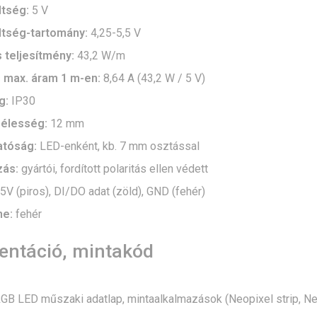
ltség:
5 V
ltség-tartomány:
4,25-5,5 V
 teljesítmény:
43,2 W/m
 max. áram 1 m-en:
8,64 A (43,2 W / 5 V)
g:
IP30
zélesség:
12 mm
atóság:
LED-enként, kb. 7 mm osztással
zás:
gyártói, fordított polaritás ellen védett
5V (piros), DI/DO adat (zöld), GND (fehér)
ne:
fehér
ntáció, mintakód
B LED műszaki adatlap, mintaalkalmazások (Neopixel strip, Ne