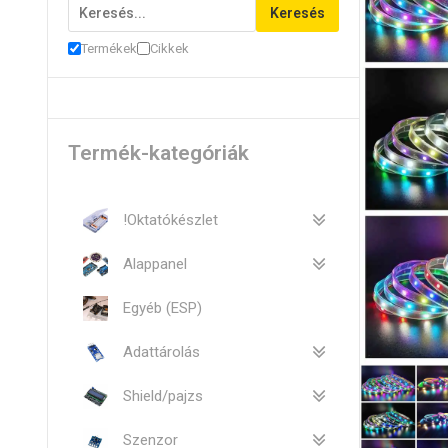
Keresés
Termékek
Cikkek
Termék-kategóriák
!Oktatókészlet
Alappanel
Egyéb (ESP)
Adattárolás
Shield/pajzs
Szenzor