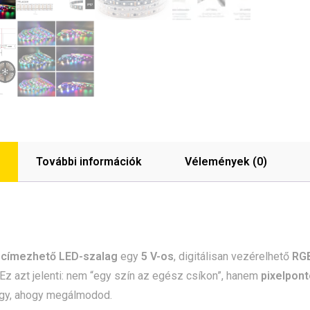
További információk
Vélemények (0)
címezhető LED-szalag
egy
5 V-os
, digitálisan vezérelhető
RGB
 Ez azt jelenti: nem “egy szín az egész csíkon”, hanem
pixelpon
úgy, ahogy megálmodod.