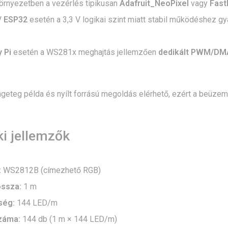
örnyezetben a vezérlés tipikusan
Adafruit_NeoPixel
vagy
Fast
/ ESP32
esetén a 3,3 V logikai szint miatt stabil működéshez gy
 Pi
esetén a WS281x meghajtás jellemzően
dedikált PWM/DM
ngeteg példa és nyílt forrású megoldás elérhető, ezért a beüz
i jellemzők
:
WS2812B (címezhető RGB)
ossza:
1 m
ség:
144 LED/m
záma:
144 db (1 m × 144 LED/m)