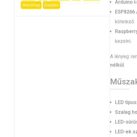
Arduino
k
WebShop
Élesítés
ESP8266 
kötelező.
Raspberry
kezelni.
A lényeg: re
nélkül
.
Műszak
LED típus
Szalag h
LED-sűrű
LED-ek s