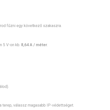
arod fűzni egy következő szakaszra.
 5 V-on kb.
8,64 A / méter
.
álod).
et a terep, válassz magasabb IP-védettséget.