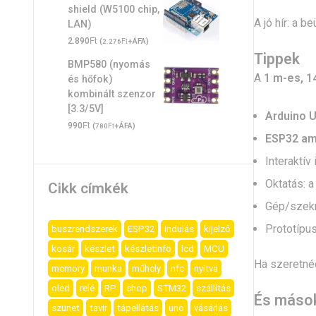
shield (W5100 chip,
A jó hír: a 
LAN)
Ft
2.890
(
Ft
+ÁFA)
2.276
Tippek
BMP580 (nyomás
A
1 m-es, 
és hőfok)
kombinált szenzor
[3.3/5V]
Arduino 
Ft
990
(
Ft
+ÁFA)
780
ESP32 amb
Interaktív
Oktatás: 
Cikk címkék
Gép/szekr
Prototípus
buszrendszerek
ESP32
indulás
kijelző
kosár
készlet
készletinfo
lcd
MCU
Ha szeretnéd
memory
munka
műhely
nfc
nyitva
oled
relé
RP
shop
STM32
szállítás
És máso
szünet
tavir
tápellátás
uno
vásárlás