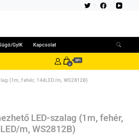
Súgó/GyIK
Kapcsolat
0Ft
0
lag (1m, fehér, 144LED/m, WS2812B)
ezhető LED-szalag (1m, fehér,
LED/m, WS2812B)