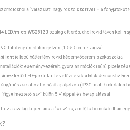
beüzemelésnél a “varázslat” nagy része
szoftver
– a fényjátékot t
144 LED/m-es WS2812B
szalag ott erős, ahol rövid távon kell
na
UNO
futófény és státuszjelzés (10-50 cm-re vágva)
ilight
jellegű háttérfény rövid képernyőperem-szakaszokra
 installációk: eseményvezérelt, gyors animációk (sűrű pixelezéss
a
címezhető LED-protokoll
és időzítési korlátok demonstrálása
ény/műszerdoboz belső állapotjelzés (IP30 miatt burkolaton bel
 “figyelmeztető sáv” külön 5 V táppal és betáplálással
: ez a szalag képes arra a “wow”-ra, amitől a bemutatódban eg
k?