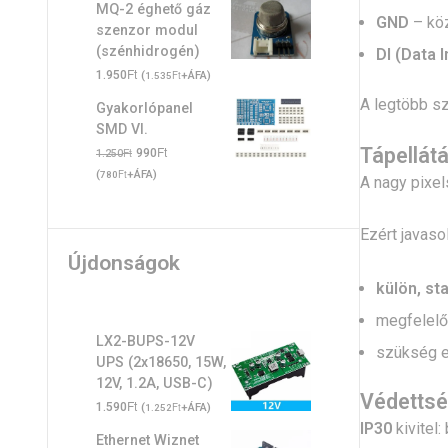
MQ-2 éghető gáz
GND
– köz
szenzor modul
(szénhidrogén)
DI (Data I
Ft
1.950
(
Ft
+ÁFA)
1.535
A legtöbb s
Gyakorlópanel
SMD VI.
Tápellátá
Original
Ft
Current
Ft
990
1.250
price
price
(
Ft
+ÁFA)
780
A nagy pixel
was:
is:
1.250Ft.
990Ft.
Ezért javasol
Újdonságok
külön, st
megfelel
LX2-BUPS-12V
szükség 
UPS (2x18650, 15W,
12V, 1.2A, USB-C)
Védetts
Ft
1.590
(
Ft
+ÁFA)
1.252
IP30
kivitel:
Ethernet Wiznet