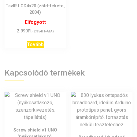
TavIR LCD4x20 (zöld-fekete,
2004)
Elfogyott
Ft
2.990
Ft
(
2.354
+ÁFA)
Tovább
Kapcsolódó termékek
Screw shield v1 UNO
(nyákcsatlakozó,