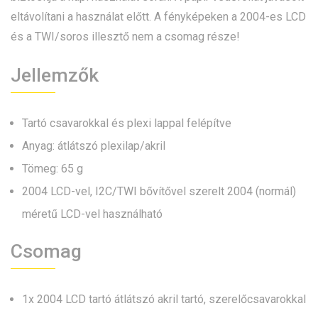
eltávolítani a használat előtt. A fényképeken a
2004-es LCD
és a
TWI/soros illesztő
nem a csomag része!
Jellemzők
Tartó csavarokkal és plexi lappal felépítve
Anyag: átlátszó plexilap/akril
Tömeg: 65 g
2004 LCD-vel, I2C/TWI bővítővel szerelt 2004 (normál)
méretű LCD-vel használható
Csomag
1x 2004 LCD tartó átlátszó akril tartó, szerelőcsavarokkal