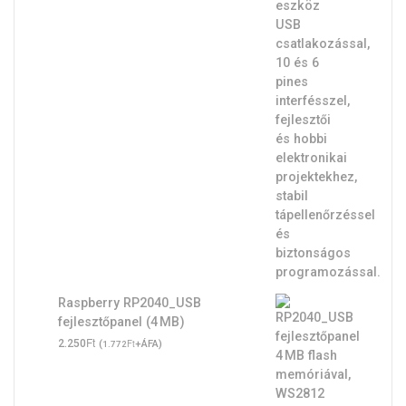
Raspberry RP2040_USB
fejlesztőpanel (4 MB)
Ft
2.250
(
Ft
+ÁFA)
1.772