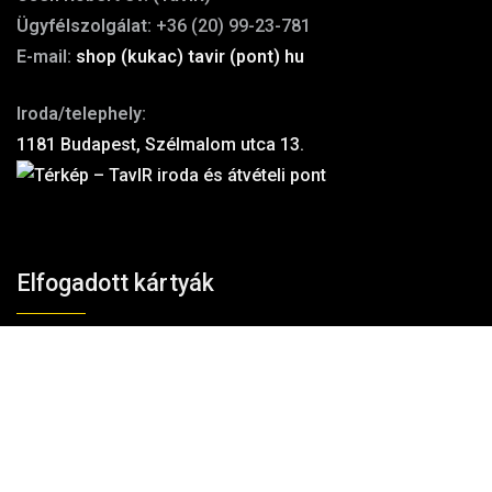
Ügyfélszolgálat:
+36 (20) 99-23-781
E-mail:
shop (kukac) tavir (pont) hu
Iroda/telephely:
1181 Budapest, Szélmalom utca 13.
Elfogadott kártyák
Kosárba teszem
100% biztonság
A fizetés és az adatforgalom
256-bites TLS