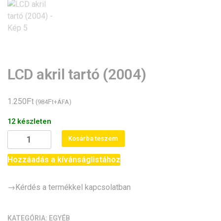
LCD akril tartó (2004)
Ft
1.250
Ft
(
984
+ÁFA)
12 készleten
LCD
Kosárba teszem
akril
tartó
Hozzáadás a kívánságlistához
(2004)
mennyiség
→Kérdés a termékkel kapcsolatban
KATEGÓRIA:
EGYÉB