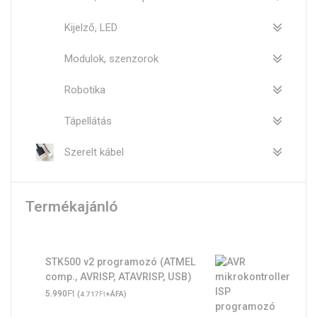
Kijelző, LED
Modulok, szenzorok
Robotika
Tápellátás
Szerelt kábel
Termékajánló
STK500 v2 programozó (ATMEL
comp., AVRISP, ATAVRISP, USB)
Ft
5.990
(
Ft
+ÁFA)
4.717