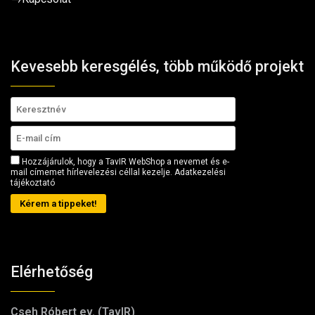
Kevesebb keresgélés, több működő projekt
Hozzájárulok, hogy a TavIR WebShop a nevemet és e-
mail címemet hírlevelezési céllal kezelje.
Adatkezelési
tájékoztató
Kérem a tippeket!
Elérhetőség
Cseh Róbert ev. (TavIR)