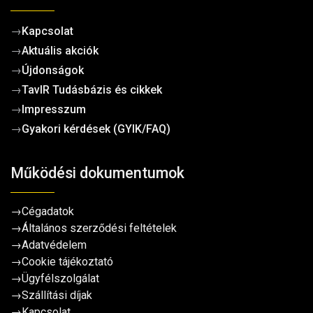
→
Kapcsolat
→
Aktuális akciók
→
Újdonságok
→
TavIR Tudásbázis és cikkek
→
Impresszum
→
Gyakori kérdések (GYIK/FAQ)
Működési dokumentumok
→
Cégadatok
→
Általános szerződési feltételek
→
Adatvédelem
→
Cookie tájékoztató
→
Ügyfélszolgálat
→
Szállítási díjak
→
Kapcsolat