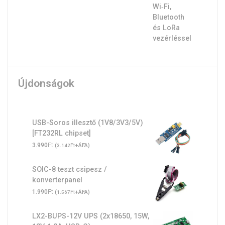
Újdonságok
USB-Soros illesztő (1V8/3V3/5V)
[FT232RL chipset]
Ft
3.990
(
Ft
+ÁFA)
3.142
SOIC-8 teszt csipesz /
konverterpanel
Ft
1.990
(
Ft
+ÁFA)
1.567
LX2-BUPS-12V UPS (2x18650, 15W,