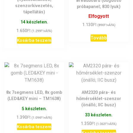
Breadboard (dugdosó
szenzorkivezetés,
próbapanel; 830 lyuk)
tápellátás)
Elfogyott
14 készleten.
Ft
1.130
Ft
(
890
+ÁFA)
Ft
1.650
Ft
(
1.299
+ÁFA)
Tovább
Kosárba teszem
8x 7segmens LED, 8x gomb
AM2320 pára- és
(LED&KEY mini – TM1638)
hőmérséklet-szenzor
(önálló; IIC busz)
5 készleten.
33 készleten.
Ft
1.390
Ft
(
1.094
+ÁFA)
Ft
1.350
Ft
(
1.063
+ÁFA)
Kosárba teszem