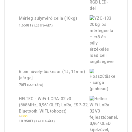
Mérleg súlymérő cella (10kg)
Ft
1.650
(
Ft
+ÁFA)
1.299
6 pin hüvely-tüskesor (1#, 11mm)
[sárga]
Ft
70
(
Ft
+ÁFA)
55
HELTEC - WiFi-LORA-32 v3
(868MHz, 0,96" OLED, LoRa, ESP-32,
Bluetooth, WIFI, tokozat)
Ft
Értékelés:
10.950
(
Ft
+ÁFA)
8.622
5.00
/ 5