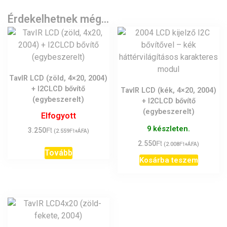
Érdekelhetnek még…
TavIR LCD (zöld, 4×20, 2004)
+ I2CLCD bővítő
TavIR LCD (kék, 4×20, 2004)
(egybeszerelt)
+ I2CLCD bővítő
(egybeszerelt)
Elfogyott
9 készleten.
Ft
3.250
Ft
(
2.559
+ÁFA)
Ft
2.550
Ft
(
2.008
+ÁFA)
Tovább
Kosárba teszem