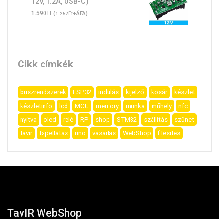
12V, 1.2A, USB-C)
Ft
1.590
(
Ft
+ÁFA)
1.252
Cikk címkék
buszrendszerek
ESP32
indulás
kijelző
kosár
készlet
készletinfo
lcd
MCU
memory
munka
műhely
nfc
nyitva
oled
relé
RP
shop
STM32
szállítás
szünet
tavir
tápellátás
uno
vásárlás
WebShop
Élesítés
TavIR WebShop