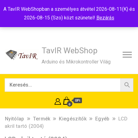
Tel:+36(20)99-23-781
Budapest, 1181, Szélmalom u. 13
A TavIR WebShopban a személyes átvétel 2026-08-11(K) és
E-Mail:shop@tavir.hu
2026-08-15 (Szo) közt szünetel!
Bezárás
TavIR WebShop
Arduino és Mikrokontroller Világ
0Ft
0
Nyitólap
Termék
Kiegészítők
Egyéb
LCD
akril tartó (2004)