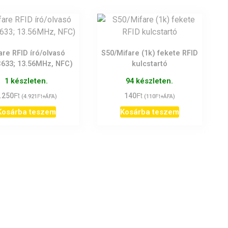
are RFID író/olvasó
S50/Mifare (1k) fekete RFID
633; 13.56MHz, NFC)
kulcstartó
1 készleten.
94 készleten.
Ft
Ft
.250
Ft
140
Ft
(
4.921
+ÁFA)
(
110
+ÁFA)
Kosárba teszem
Kosárba teszem