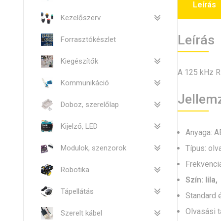
Leírás
Kezelőszerv
Leírás
Forrasztókészlet
Kiegészítők
A 125 kHz RF
Kommunikáció
Jellem
Doboz, szerelőlap
Kijelző, LED
Anyaga: A
Típus: olv
Modulok, szenzorok
Frekvencia
Robotika
Szín: lila,
Tápellátás
Standard é
Olvasási 
Szerelt kábel