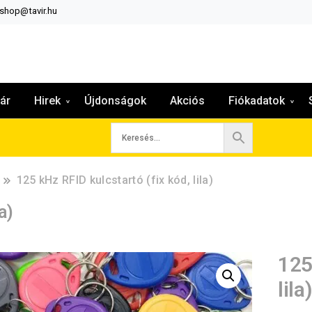
:shop@tavir.hu
ár
Hirek
Újdonságok
Akciós
Fiókadatok
125 kHz RFID kulcstartó (fix kód, lila)
a)
125
lila