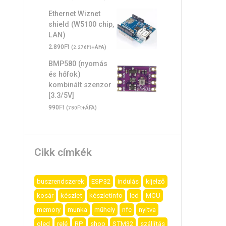
Ethernet Wiznet
shield (W5100 chip,
LAN)
Ft
2.890
(
Ft
+ÁFA)
2.276
BMP580 (nyomás
és hőfok)
kombinált szenzor
[3.3/5V]
Ft
990
(
Ft
+ÁFA)
780
Cikk címkék
buszrendszerek
ESP32
indulás
kijelző
kosár
készlet
készletinfo
lcd
MCU
memory
munka
műhely
nfc
nyitva
oled
relé
RP
shop
STM32
szállítás