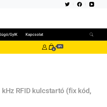
Súgó/GyIK
Kapcsolat
0Ft
0
 kHz RFID kulcstartó (fix kód,
)