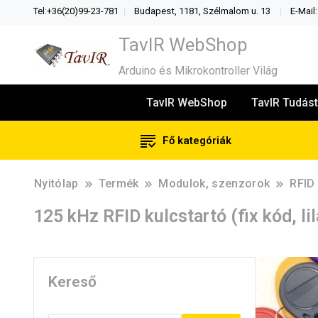
Tel:+36(20)99-23-781
Budapest, 1181, Szélmalom u. 13
E-Mail
TavIR WebShop
Arduino és Mikrokontroller Világ
TavIR WebShop
TavIR Tudást
Fő kategóriák
Nyitólap
Termék
Modulok, szenzorok
RFID
125 kHz RFID kulcstartó (fix kód, lil
Kereső