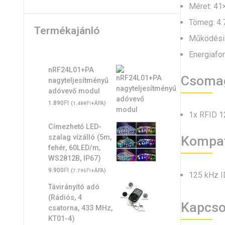
Méret: 4
Tömeg: 4.
Termékajánló
Működési 
Energiafor
nRF24L01+PA
Csomag
nagyteljesítményű
adóvevő modul
Ft
1.890
(
Ft
+ÁFA)
1.488
1x RFID 1
Címezhető LED-
Kompati
szalag vízálló (5m,
fehér, 60LED/m,
WS2812B, IP67)
Ft
9.900
(
Ft
+ÁFA)
7.795
125 kHz I
Távirányító adó
(Rádiós, 4
Kapcso
csatorna, 433 MHz,
KT01-4)