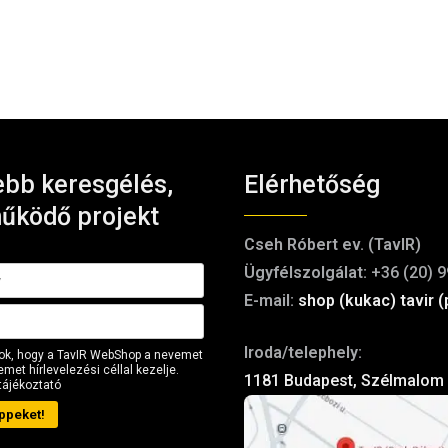
bb keresgélés,
Elérhetőség
űködő projekt
Cseh Róbert ev. (TavIR)
Ügyfélszolgálat:
+36 (20) 9
E-mail:
shop (kukac) tavir (
Iroda/telephely:
ok, hogy a TavIR WebShop a nevemet
met hírlevelezési céllal kezelje.
1181 Budapest, Szélmalom 
tájékoztató
ppeket!