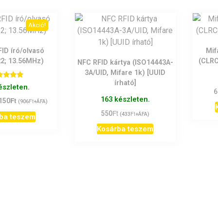
Akció!
FID író/olvasó
Mif
2; 13.56MHz)
(CLRC
NFC RFID kártya (ISO14443A-
3A/UID, Mifare 1k) [UUID
írható]
tékelés:
észleten.
5.00
6
/ 5
163 készleten.
Ft
ginal
Current
150
Ft
(
906
+ÁFA)
ce
price
Ft
550
Ft
(
433
+ÁFA)
ba teszem
:
is:
Kosárba teszem
0Ft.
1.150Ft.