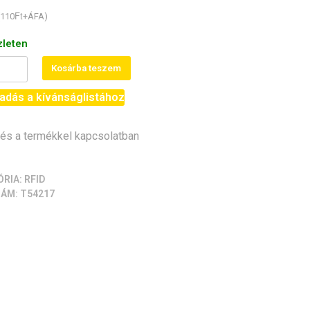
Ft
110
+ÁFA)
zleten
Kosárba teszem
adás a kívánságlistához
rtó
s a termékkel kapcsolatban
iség
ÓRIA:
RFID
ZÁM:
T54217