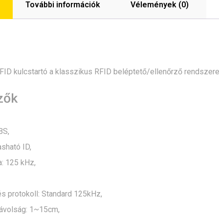
További információk
Vélemények (0)
ID kulcstartó a klasszikus RFID beléptető/ellenőrző rendszere
zők
BS,
asható ID,
: 125 kHz,
s protokoll: Standard 125kHz,
távolság: 1~15cm,