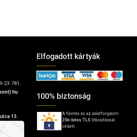
Elfogadott kártyák
9-23-781
pont) hu
100% biztonság
A fizetés és az adatforgalom
utca 13.
256-bites TLS
titkosítással
védett.