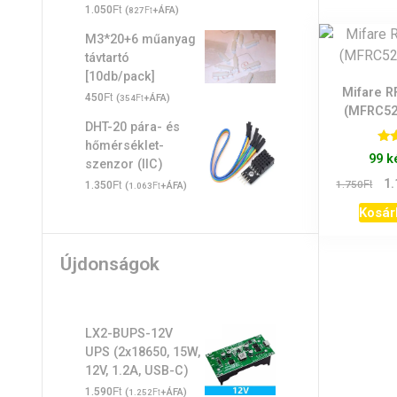
Ft
1.050
(
Ft
+ÁFA)
827
M3*20+6 műanyag
távtartó
[10db/pack]
Mifare R
Ft
450
(
Ft
+ÁFA)
354
(MFRC52
DHT-20 pára- és
hőmérséklet-
Ér
99 k
szenzor (IIC)
Ori
Ft
1.
Ft
1.750
1.350
(
Ft
+ÁFA)
1.063
pri
Kosár
was
1.75
Újdonságok
LX2-BUPS-12V
UPS (2x18650, 15W,
12V, 1.2A, USB-C)
Ft
1.590
(
Ft
+ÁFA)
1.252