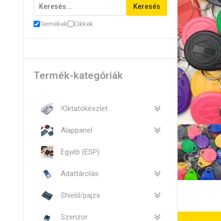
Keresés
Termékek
Cikkek
Termék-kategóriák
!Oktatókészlet
Alappanel
Egyéb (ESP)
Adattárolás
Shield/pajzs
Szenzor