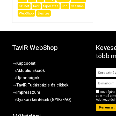
szünet
tavir
tápellátás
uno
vásárlás
WebShop
Élesítés
TavIR WebShop
Kevese
több m
→
Kapcsolat
→
Aktuális akciók
→
Újdonságok
→
TavIR Tudásbázis és cikkek
→
Impresszum
Hozzájárul
és e-mail címe
→
Gyakori kérdések (GYIK/FAQ)
Adatkezelési 
Kérem a ti