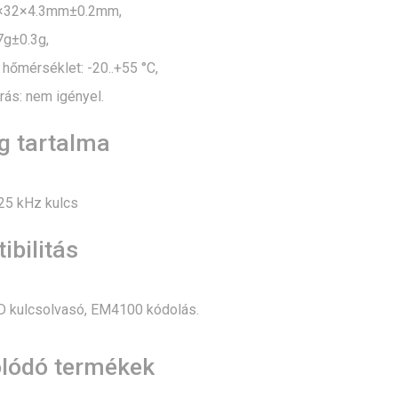
1×32×4.3mm±0.2mm,
7g±0.3g,
hőmérséklet: -20..+55 °C,
rás: nem igényel.
 tartalma
25 kHz kulcs
bilitás
D kulcsolvasó, EM4100 kódolás.
lódó termékek