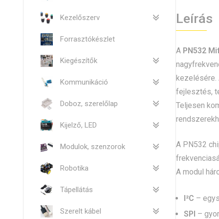
Leírás
Kezelőszerv
Forrasztókészlet
A
PN532 Mif
Kiegészítők
nagyfrekvenc
kezelésére. 
Kommunikáció
fejlesztés, 
Doboz, szerelőlap
Teljesen kom
rendszerekh
Kijelző, LED
A PN532 chi
Modulok, szenzorok
frekvencias
Robotika
A modul háro
Tápellátás
I²C
– egysz
Szerelt kábel
SPI
– gyor