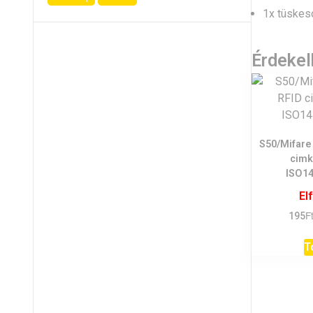
1x tüskes
Érdeke
S50/Mifare
cimk
ISO14
El
F
195
T