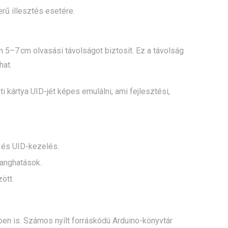
ű illesztés esetére.
n 5–7 cm olvasási távolságot biztosít. Ez a távolság
hat.
i kártya UID-jét képes emulálni, ami fejlesztési,
 és UID-kezelés.
hanghatások.
ött.
en is. Számos nyílt forráskódú Arduino-könyvtár