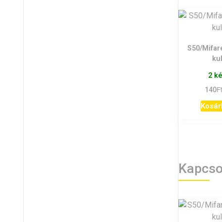
S50/Mifar
ku
2 k
F
140
Kosár
Kapcso