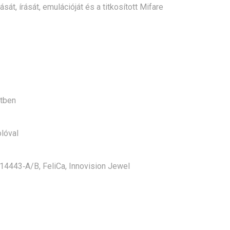
sát, írását, emulációját és a titkosított Mifare
tben
lóval
O14443‑A/B, FeliCa, Innovision Jewel