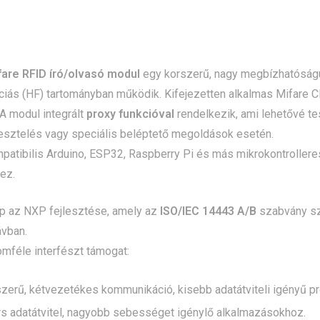
are RFID író/olvasó modul
egy korszerű, nagy megbízhatóság
iás (HF) tartományban működik. Kifejezetten alkalmas Mifare Cla
A modul integrált
proxy funkcióval
rendelkezik, ami lehetővé te
tesztelés vagy speciális beléptető megoldások esetén.
patibilis Arduino, ESP32, Raspberry Pi és más mikrokontrollere
ez.
p az NXP fejlesztése, amely az
ISO/IEC 14443 A/B
szabvány sz
ávban.
mféle interfészt támogat:
erű, kétvezetékes kommunikáció, kisebb adatátviteli igényű pr
s adatátvitel, nagyobb sebességet igénylő alkalmazásokhoz.