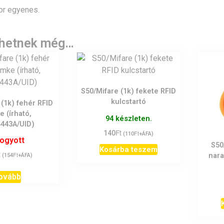
or egyenes.
lhetnek még…
S50/Mifare (1k) fekete RFID
kulcstartó
 (1k) fehér RFID
e (írható,
94 készleten.
443A/UID)
Ft
140
Ft
(
110
+ÁFA)
fogyott
S50
Kosárba teszem
t
Ft
nara
(
154
+ÁFA)
ovább