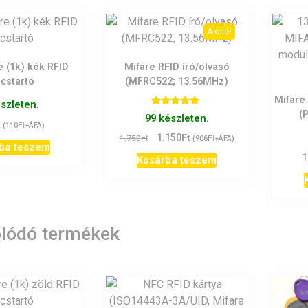
Akció!
e (1k) kék RFID
Mifare RFID író/olvasó
lcstartó
(MFRC522; 13.56MHz)
Mifare
észleten.
(
Értékelés:
99 készleten.
t
5.00
Ft
(
110
+ÁFA)
/ 5
Ft
Original
Current
Ft
1.150
Ft
1.750
(
906
+ÁFA)
ba teszem
price
price
1
Kosárba teszem
was:
is:
1.750Ft.
1.150Ft.
lódó termékek