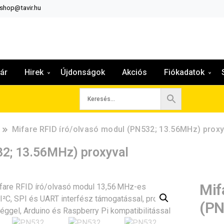
:shop@tavir.hu
ár
Hirek
Újdonságok
Akciós
Fiókadatok
Mifare RFID író/olvasó modul (PN532; 13.56MHz) proxy
32; 13.56MHz) proxyval
Mif
(PN