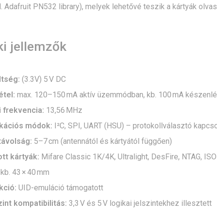
. Adafruit PN532 library), melyek lehetővé teszik a kártyák olvasá
i jellemzők
ltség:
(3.3V) 5 V DC
tel:
max. 120–150 mA aktív üzemmódban, kb. 100 mA készenlé
 frekvencia:
13,56 MHz
ációs módok:
I²C, SPI, UART (HSU) – protokollválasztó kapcso
távolság:
5–7 cm (antennától és kártyától függően)
t kártyák:
Mifare Classic 1K/4K, Ultralight, DesFire, NTAG, IS
kb. 43 × 40 mm
kció:
UID-emuláció támogatott
int kompatibilitás:
3,3 V és 5 V logikai jelszintekhez illesztett