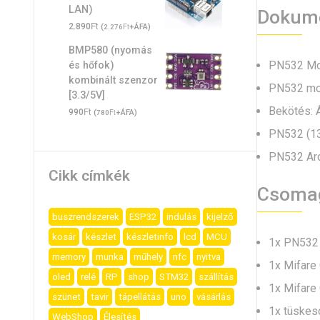
LAN)
Dokume
Ft
2.890
(
Ft
+ÁFA)
2.276
BMP580 (nyomás
PN532 Mo
és hőfok)
kombinált szenzor
PN532 mod
[3.3/5V]
Bekötés: Á
Ft
990
(
Ft
+ÁFA)
780
PN532 (13
PN532 Ardu
Cikk címkék
Csomag
buszrendszerek
ESP32
indulás
kijelző
kosár
készlet
készletinfo
lcd
MCU
1x PN532 
memory
munka
műhely
nfc
nyitva
1x Mifare 
oled
relé
RP
shop
STM32
szállítás
1x Mifare 
szünet
tavir
tápellátás
uno
vásárlás
1x tüskeso
WebShop
Élesítés