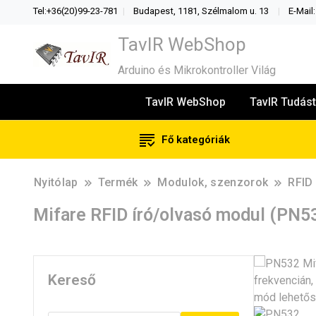
Tel:+36(20)99-23-781
Budapest, 1181, Szélmalom u. 13
E-Mail
TavIR WebShop
Arduino és Mikrokontroller Világ
TavIR WebShop
TavIR Tudást
Fő kategóriák
Nyitólap
Termék
Modulok, szenzorok
RFID
Mifare RFID író/olvasó modul (PN5
Kereső