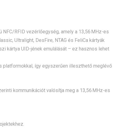
ú NFC/RFID vezérlőegység, amely a 13,56 MHz-es
ssic, Ultralight, DesFire, NTAG és FeliCa kártyák
szi kártya UID-jének emulálását – ez hasznos lehet
s platformokkal, így egyszerűen illeszthető meglévő
erinti kommunikációt valósítja meg a 13,56 MHz-es
ojektekhez.