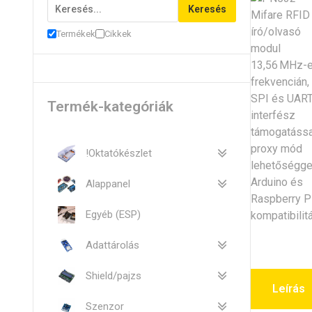
Keresés
Termékek
Cikkek
Termék-kategóriák
!Oktatókészlet
Alappanel
Egyéb (ESP)
Adattárolás
Shield/pajzs
Leírás
Szenzor