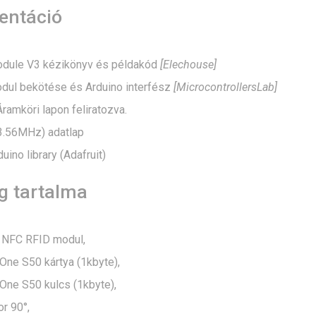
ntáció
dule V3 kézikönyv és példakód
[Elechouse]
ul bekötése és Arduino interfész
[MicrocontrollersLab]
ramköri lapon feliratozva.
.56MHz) adatlap
ino library (Adafruit)
 tartalma
NFC RFID modul,
One S50 kártya (1kbyte),
One S50 kulcs (1kbyte),
r 90°,