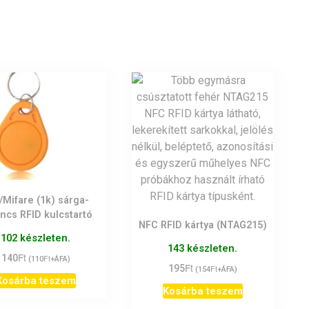
/Mifare (1k) sárga-
ncs RFID kulcstartó
NFC RFID kártya (NTAG215)
102 készleten.
143 készleten.
Ft
140
Ft
(
110
+ÁFA)
Ft
195
Ft
(
154
+ÁFA)
Kosárba teszem
Kosárba teszem