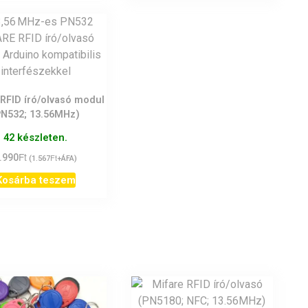
 RFID író/olvasó modul
PN532; 13.56MHz)
42 készleten.
Ft
.990
Ft
(
1.567
+ÁFA)
Kosárba teszem