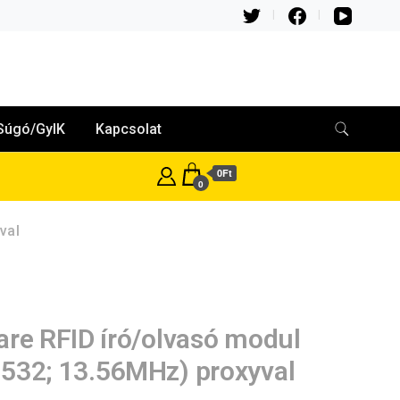
Súgó/GyIK
Kapcsolat
0Ft
0
val
are RFID író/olvasó modul
532; 13.56MHz) proxyval