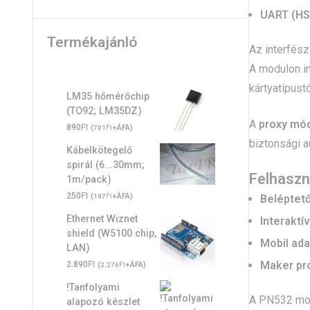
UART (HS
Termékajánló
Az interfész
A modulon in
kártyatípust
LM35 hőmérőchip
(TO92; LM35DZ)
A
proxy mó
Ft
890
(
Ft
+ÁFA)
701
biztonsági a
Kábelkötegelő
spirál (6...30mm;
Felhaszn
1m/pack)
Ft
250
(
Ft
+ÁFA)
Beléptet
197
Ethernet Wiznet
Interaktív
shield (W5100 chip,
Mobil ada
LAN)
Ft
Maker pr
2.890
(
Ft
+ÁFA)
2.276
!Tanfolyami
A PN532 modu
alapozó készlet