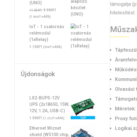
(UNO)
támogatja (pl
Original
Ft
Current
Ft
9.990
11.050
hitelesítést.
price
price
(
Ft
+ÁFA)
7.866
was:
is:
IoT - 1 csatornás
Műszak
11.050Ft.
9.990Ft.
relémodul
(1xRelay)
Ft
1.150
(
Ft
+ÁFA)
906
Tápfeszü
Áramfelvé
Működési
Újdonságok
Kommunik
Olvasási 
LX2-BUPS-12V
Támogatot
UPS (2x18650, 15W,
Méretek:
12V, 1.2A, USB-C)
Ft
Proxy fun
1.590
(
Ft
+ÁFA)
1.252
Logikai sz
Ethernet Wiznet
shield (W5100 chip,