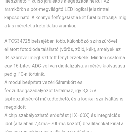
illeszthető – külső járulékos kiegészítők nélkül. Az
áramkörön a pót-megvilágító LED logikai jelszinttel
kapcsolható. A könnyű felfogatást a két furat biztosítja, míg
a kis méretet a kétoldalas áramkör.
A TCS34725 belsejében több, különböző színszűrővel
ellátott fotodióda található (vörös, zöld, kék), amelyek az
IR‑szűrővel megtisztított fényt érzékelik. Minden csatorna
egy 16‑bites ADC‑vel van digitalizálva, a mérés kiolvasása
pedig I²C‑n történik.
A modul beépített vezérlőáramkört és
feszültségszabályozót tartalmaz, így 3,3‑5 V
tápfeszültségről működtethető, és a logikai szintváltás is
megoldott.
A chip szabályozható erősítést (1X–60X) és integrációs
időt (általában 2,4 ms–700 ms között) beállításokat kínál a
fényviszonyokhoz való alkalmazkodáshoz.