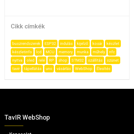
Cikk címkék
buszrendszerek
ESP32
indulás
kijelző
kosár
készlet
készletinfo
lcd
MCU
memory
munka
műhely
nfc
nyitva
oled
relé
RP
shop
STM32
szállítás
szünet
tavir
tápellátás
uno
vásárlás
WebShop
Élesítés
TavIR WebShop