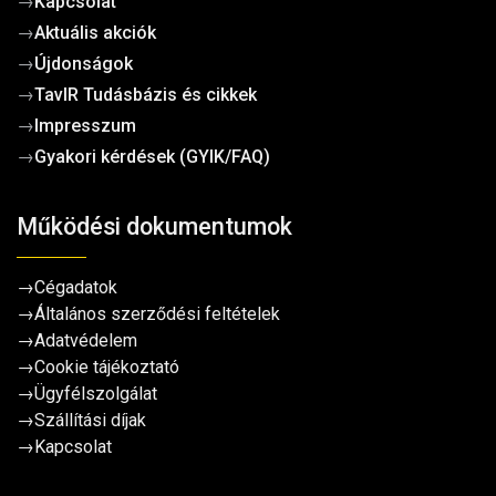
→
Kapcsolat
→
Aktuális akciók
→
Újdonságok
→
TavIR Tudásbázis és cikkek
→
Impresszum
→
Gyakori kérdések (GYIK/FAQ)
Működési dokumentumok
→
Cégadatok
→
Általános szerződési feltételek
→
Adatvédelem
→
Cookie tájékoztató
→
Ügyfélszolgálat
→
Szállítási díjak
→
Kapcsolat