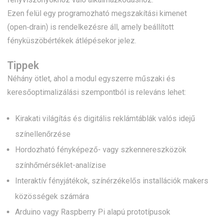
Ezen felül egy programozható megszakítási kimenet
(open‑drain) is rendelkezésre áll, amely beállított
fényküszöbértékek átlépésekor jelez.
Tippek
Néhány ötlet, ahol a modul egyszerre műszaki és
keresőoptimalizálási szempontból is releváns lehet:
Kirakati világítás és digitális reklámtáblák valós idejű
színellenőrzése
Hordozható fényképező- vagy szkennereszközök
színhőmérséklet-analízise
Interaktív fényjátékok, színérzékelős installációk makers
közösségek számára
Arduino vagy Raspberry Pi alapú prototípusok