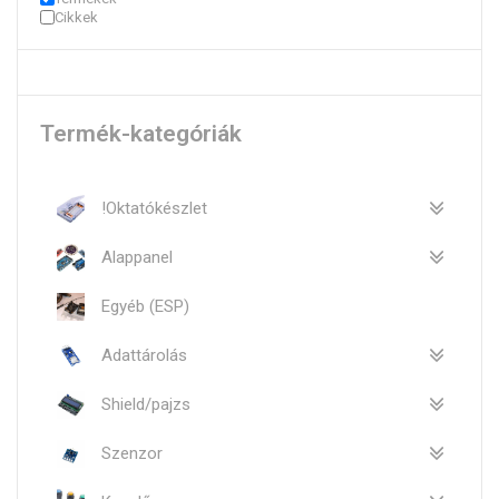
Cikkek
Termék-kategóriák
!Oktatókészlet
Alappanel
Egyéb (ESP)
Adattárolás
Shield/pajzs
Szenzor