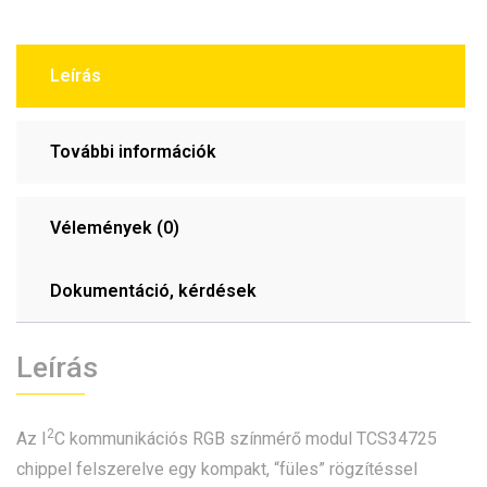
Leírás
További információk
Vélemények (0)
Dokumentáció, kérdések
Leírás
2
Az I
C kommunikációs RGB színmérő modul TCS34725
chippel felszerelve egy kompakt, “füles” rögzítéssel