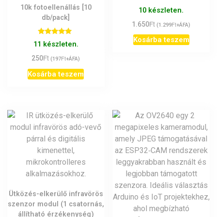
10k fotoellenállás [10
10 készleten.
db/pack]
Ft
1.650
Ft
(
1.299
+ÁFA)
Kosárba teszem
Értékelés:
11 készleten.
5.00
/ 5
Ft
250
Ft
(
197
+ÁFA)
Kosárba teszem
Ütközés-elkerülő infravörös
szenzor modul (1 csatornás,
állítható érzékenység)