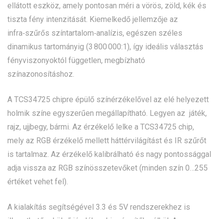
ellátott eszköz, amely pontosan méri a vörös, zöld, kék és
tiszta fény intenzitását. Kiemelkedő jellemzője az
infra‑szűrős színtartalom‑analízis, egészen széles
dinamikus tartományig (3 800 000:1), így ideális választás
fényviszonyoktól független, megbízható
színazonosításhoz.
A TCS34725 chipre épülő színérzékelővel az elé helyezett
holmik színe egyszerűen megállapítható. Legyen az játék,
rajz, ujjbegy, bármi. Az érzékelő lelke a TCS34725 chip,
mely az RGB érzékelő mellett háttérvilágítást és IR szűrőt
is tartalmaz. Az érzékelő kalibrálható és nagy pontossággal
adja vissza az RGB színösszetevőket (minden szín 0…255
értéket vehet fel).
A kialakítás segítségével 3.3 és 5V rendszerekhez is