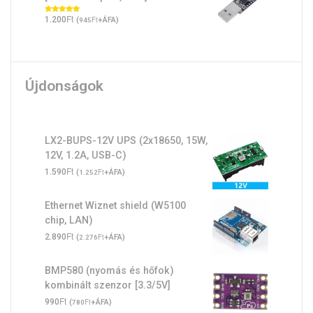
Ft
Értékelés:
1.200
(
Ft
+ÁFA)
945
5.00
/ 5
Újdonságok
LX2-BUPS-12V UPS (2x18650, 15W,
12V, 1.2A, USB-C)
Ft
1.590
(
Ft
+ÁFA)
1.252
Ethernet Wiznet shield (W5100
chip, LAN)
Ft
2.890
(
Ft
+ÁFA)
2.276
BMP580 (nyomás és hőfok)
kombinált szenzor [3.3/5V]
Ft
990
(
Ft
+ÁFA)
780