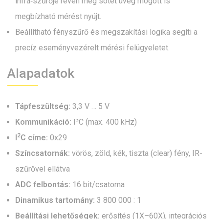
infra‑szűrője révén még sötét üveg mögött is
megbízható mérést nyújt.
Beállítható fényszűrő és megszakítási logika segíti a
precíz eseményvezérelt mérési felügyeletet.
Alapadatok
Tápfeszültség:
3,3 V … 5 V
Kommunikáció:
I²C (max. 400 kHz)
2
I
C címe:
0x29
Színcsatornák:
vörös, zöld, kék, tiszta (clear) fény, IR-
szűrővel ellátva
ADC felbontás:
16 bit/csatorna
Dinamikus tartomány:
3 800 000 : 1
Beállítási lehetőségek:
erősítés (1X–60X), integrációs