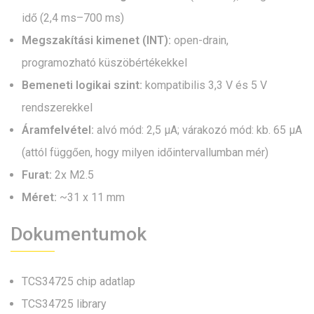
idő (2,4 ms–700 ms)
Megszakítási kimenet (INT):
open-drain,
programozható küszöbértékekkel
Bemeneti logikai szint:
kompatibilis 3,3 V és 5 V
rendszerekkel
Áramfelvétel:
alvó mód: 2,5 µA; várakozó mód: kb. 65 µA
(attól függően, hogy milyen időintervallumban mér)
Furat:
2x M2.5
Méret:
~31 x 11 mm
Dokumentumok
TCS34725 chip adatlap
TCS34725 library