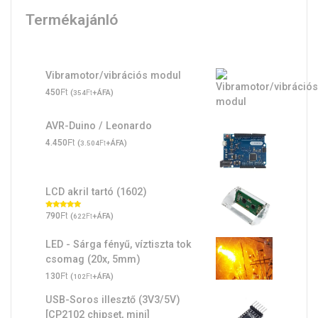
Termékajánló
Vibramotor/vibrációs modul
Ft
450
(
Ft
+ÁFA)
354
AVR-Duino / Leonardo
Ft
4.450
(
Ft
+ÁFA)
3.504
LCD akril tartó (1602)
Ft
Értékelés:
790
(
Ft
+ÁFA)
622
5.00
/ 5
LED - Sárga fényű, víztiszta tok
csomag (20x, 5mm)
Ft
130
(
Ft
+ÁFA)
102
USB-Soros illesztő (3V3/5V)
[CP2102 chipset, mini]