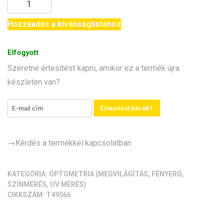
színmérő
(I2C;
Hozzáadás a kívánságlistához
TCS34725;
3/5V;
Elfogyott
füles)
Szeretne értesítést kapni, amikor ez a termék újra
mennyiség
készleten van?
Értesítést kérek1
→Kérdés a termékkel kapcsolatban
KATEGÓRIA:
OPTOMETRIA (MEGVILÁGÍTÁS, FÉNYERŐ,
SZÍNMÉRÉS, UV MÉRÉS)
CIKKSZÁM:
T49566