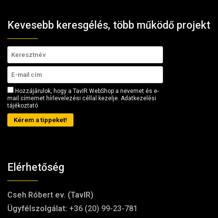
Kevesebb keresgélés, több működő projekt
Hozzájárulok, hogy a TavIR WebShop a nevemet és e-
mail címemet hírlevelezési céllal kezelje.
Adatkezelési
tájékoztató
Kérem a tippeket!
Elérhetőség
Cseh Róbert ev. (TavIR)
Ügyfélszolgálat:
+36 (20) 99-23-781