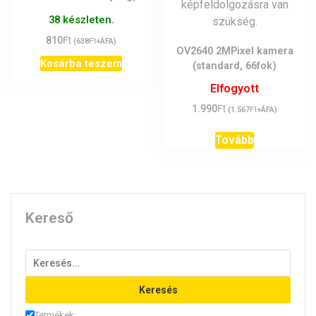
38 készleten.
Ft
810
Ft
(
638
+ÁFA)
OV2640 2MPixel kamera
Kosárba teszem
(standard, 66fok)
Elfogyott
Ft
1.990
Ft
(
1.567
+ÁFA)
Tovább
Kereső
Keresés
Termékek