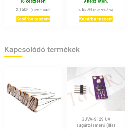
16 készleten.
9 készleten.
Ft
Ft
2.150
Ft
2.650
Ft
(
1.693
+ÁFA)
(
2.087
+ÁFA)
Kosárba teszem
Kosárba teszem
Kapcsolódó termékek
GUVA-S12S UV
sugárzásmérő (lila)