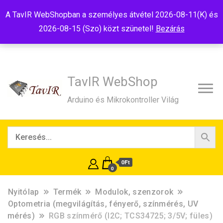
Tel:+36(20)99-23-781
Budapest, 1181, Szélmalom u. 13
A TavIR WebShopban a személyes átvétel 2026-08-11(K) és
E-Mail:shop@tavir.hu
2026-08-15 (Szo) közt szünetel!
Bezárás
TavIR WebShop
Arduino és Mikrokontroller Világ
0Ft
0
Nyitólap
Termék
Modulok, szenzorok
Optometria (megvilágítás, fényerő, színmérés, UV
mérés)
RGB színmérő (I2C; TCS34725; 3/5V; füles)