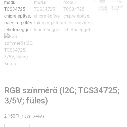
RGB színmérő (I2C; TCS34725;
3/5V; füles)
Ft
2.150
Ft
(
1.693
+ÁFA)
RGB