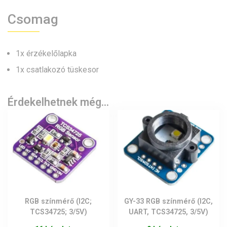
Csomag
1x érzékelőlapka
1x csatlakozó tüskesor
Érdekelhetnek még…
RGB színmérő (I2C;
GY-33 RGB színmérő (I2C,
TCS34725; 3/5V)
UART, TCS34725, 3/5V)